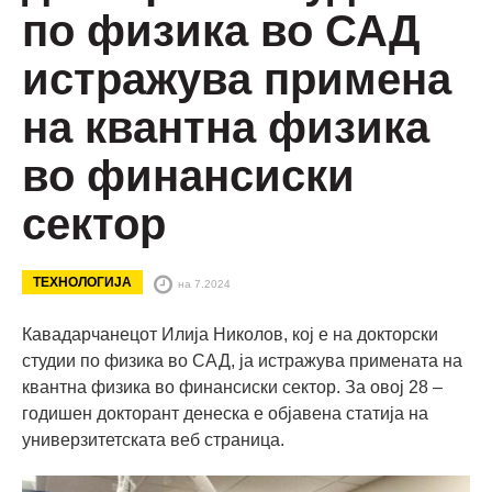
по физика во САД
истражува примена
на квантна физика
во финансиски
сектор
ТЕХНОЛОГИЈА
на 7.2024
Кавадарчанецот Илија Николов, кој е на докторски
студии по физика во САД, ја истражува примената на
квантна физика во финансиски сектор. За овој 28 –
годишен докторант денеска е објавена статија на
универзитетската веб страница.