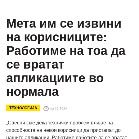
Мета им се извини
на корисниците:
Работиме на тоа да
се вратат
апликациите во
нормала
ТЕХНОЛОГИЈА
на 12.2024
„Свесни сме дека технички проблем влијае на
способноста на некои корисници да пристапат до
нашите апликации. Работиме работите да се вратат