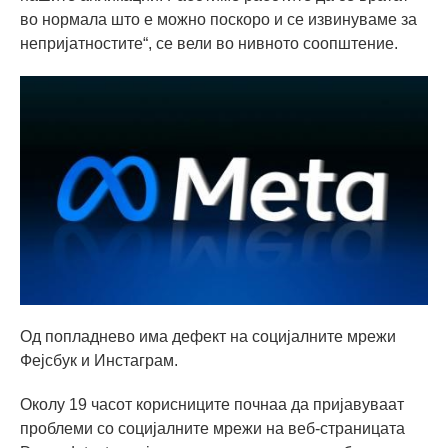
во нормала што е можно поскоро и се извинуваме за
непријатностите“, се вели во нивното соопштение.
Од попладнево има дефект на социјалните мрежи
Фејсбук и Инстаграм.
Околу 19 часот корисниците почнаа да пријавуваат
проблеми со социјалните мрежи на веб-страницата