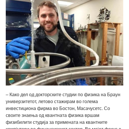
– Како дел од докторските студии по физика на Браун
универзитетот, летово стажирам во голема
инвестициона фирма во Бостон, Масачусетс. Со
своите знаења од квантната физика вршам
физибилити студија за примената на квантните