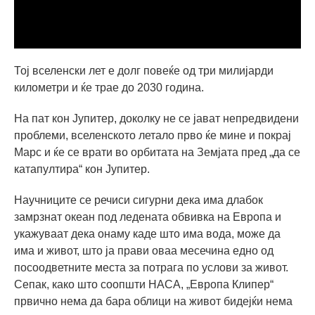
Тој вселенски лет е долг повеќе од три милијарди
километри и ќе трае до 2030 година.
На пат кон Јупитер, доколку не се јават непредвидени
проблеми, вселенското летало прво ќе мине и покрај
Марс и ќе се врати во орбитата на Земјата пред „да се
катапултира“ кон Јупитер.
Научниците се речиси сигурни дека има длабок
замрзнат океан под ледената обвивка на Европа и
укажуваат дека онаму каде што има вода, може да
има и живот, што ја прави оваа месечина едно од
посоодветните места за потрага по услови за живот.
Сепак, како што соопшти НАСА, „Европа Клипер“
првично нема да бара облици на живот бидејќи нема