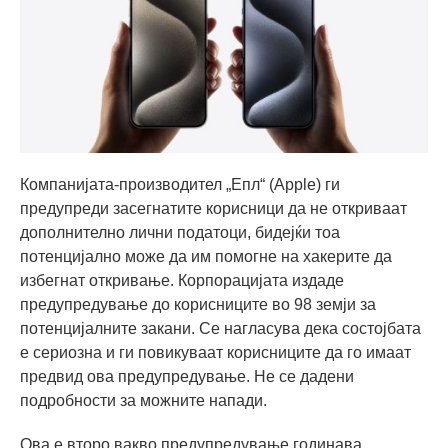
Компанијата-производител „Епл“ (Apple) ги
предупреди засегнатите корисници да не откриваат
дополнително лични податоци, бидејќи тоа
потенцијално може да им помогне на хакерите да
избегнат откривање. Корпорацијата издаде
предупредување до корисниците во 98 земји за
потенцијалните закани. Се нагласува дека состојбата
е сериозна и ги повикуваат корисниците да го имаат
предвид ова предупредување. Не се дадени
подробности за можните напади.
Ова е второ вакво предупредување годинава.