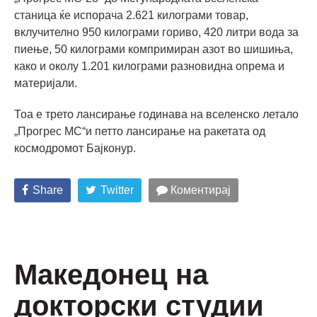
станица ќе испорача 2.621 килограми товар,
вклучително 950 килограми гориво, 420 литри вода за
пиење, 50 килограми компримиран азот во шишиња,
како и околу 1.201 килограми разновидна опрема и
материјали.
Тоа е трето лансирање годинава на вселенско летало
„Прогрес МС“и петто лансирање на ракетата од
космодромот Бајконур.
Share
Twitter
Коментирај
Македонец на
докторски студии