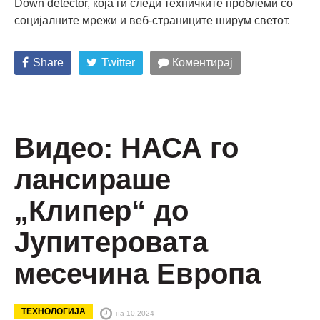
Down detector, која ги следи техничките проблеми со
социјалните мрежи и веб-страниците ширум светот.
Share
Twitter
Коментирај
Видео: НАСА го
лансираше
„Клипер“ до
Јупитеровата
месечина Европа
ТЕХНОЛОГИЈА
на 10.2024