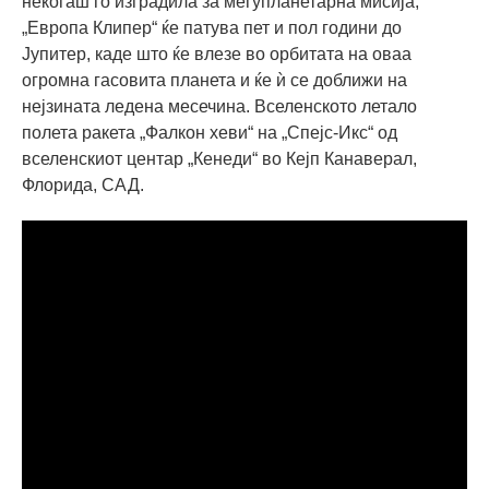
некогаш го изградила за меѓупланетарна мисија,
„Европа Клипер“ ќе патува пет и пол години до
Јупитер, каде што ќе влезе во орбитата на оваа
огромна гасовита планета и ќе ѝ се доближи на
нејзината ледена месечина. Вселенското летало
полета ракета „Фалкон хеви“ на „Спејс-Икс“ од
вселенскиот центар „Кенеди“ во Кејп Канаверал,
Флорида, САД.