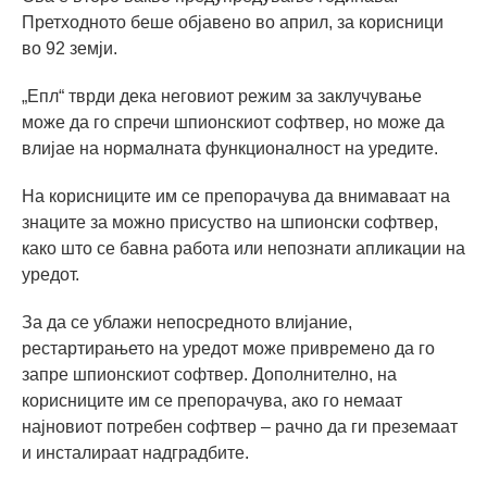
Претходното беше објавено во април, за корисници
во 92 земји.
„Епл“ тврди дека неговиот режим за заклучување
може да го спречи шпионскиот софтвер, но може да
влијае на нормалната функционалност на уредите.
На корисниците им се препорачува да внимаваат на
знаците за можно присуство на шпионски софтвер,
како што се бавна работа или непознати апликации на
уредот.
За да се ублажи непосредното влијание,
рестартирањето на уредот може привремено да го
запре шпионскиот софтвер. Дополнително, на
корисниците им се препорачува, ако го немаат
најновиот потребен софтвер – рачно да ги преземаат
и инсталираат надградбите.