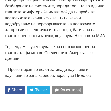
компјутери во финансискиот сектор. Во мојот фокус е
безбедонста на системите, поради тоа што во иднина,
квантите компјутери ќе имаат моќ да ги пробијат
постоечките енкрипциски заштити, како и
подобрување на перформансите на постоечките
алгоритми со вештачка интеленгија, базирана на
квантни невронски мрежи, појаснува Николов за МИА.
Тој неодамна учествуваше на светски конгрес за
квантната физика во Соединетите Американски
Држави.
– Презентирав во делот за млади научници и
научници во рана кариера, појаснува Николов
Share
Twitter
Коментирај