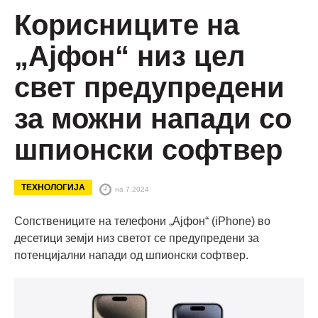
Корисниците на
„Ајфон“ низ цел
свет предупредени
за можни напади со
шпионски софтвер
ТЕХНОЛОГИЈА
на 7.2024
Сопствениците на телефони „Ајфон“ (iPhone) во
десетици земји низ светот се предупредени за
потенцијални напади од шпионски софтвер.