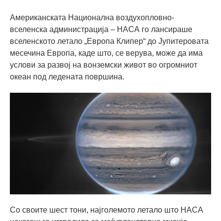
Американската Национална воздухопловно-
вселенска администрација – НАСА го лансираше
вселенското летало „Европа Клипер“ до Јупитеровата
месечина Европа, каде што, се верува, може да има
услови за развој на вонземски живот во огромниот
океан под ледената површина.
Со своите шест тони, најголемото летало што НАСА