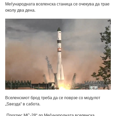
Меѓународната вселенска станица се очекува да трае
околу два дена.
Вселенскиот брод треба да се поврзе со модулот
„Ѕвезда“ в сабота.
„Прогрес МС-28“ до Меѓународната вселенска