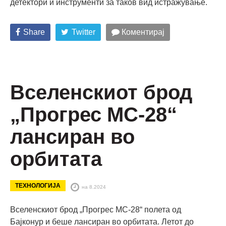
детектори и инструменти за таков вид истражување.
Share
Twitter
Коментирај
Вселенскиот брод
„Прогрес МС-28“
лансиран во
орбитата
ТЕХНОЛОГИЈА
на 8.2024
Вселенскиот брод „Прогрес МС-28“ полета од
Бајконур и беше лансиран во орбитата. Летот до