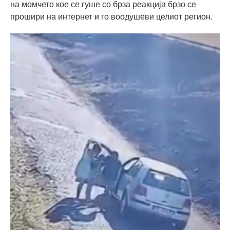
на момчето кое се гуше со брза реакција брзо се
прошири на интернет и го воодушеви целиот регион.