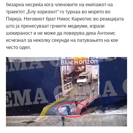
бизарна несреќа кога членовите на екипажот на
траектот „Блу хоризонт“ го турнаа во морето во
Пиреја. Неговиот брат Никос Кариотис во реакцијата
што ја пренесуваат грчките медиуми, изрази
шокираност и не може да поверува дека Антонис
исчезнал за неколку секунди на патувањето на кое
често одел.