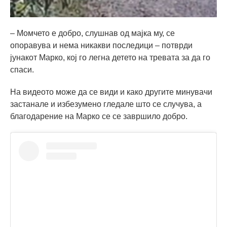
– Момчето е добро, слушнав од мајка му, се
опоравува и нема никакви последици – потврди
јунакот Марко, кој го легна детето на тревата за да го
спаси.
На видеото може да се види и како другите минувачи
застанале и избезумено гледале што се случува, а
благодарение на Марко се се завршило добро.