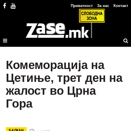
Приватност
За нас
Контакт
Комеморација на
Цетиње, трет ден на
жалост во Црна
Гора
БАЛКАН
на 1.2025