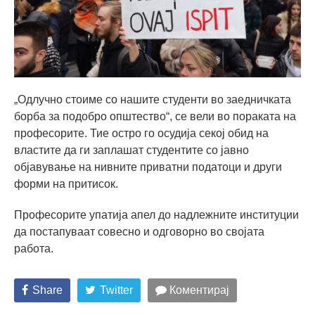
„Одлучно стоиме со нашите студенти во заедничката
борба за подобро општество“, се вели во пораката на
професорите. Тие остро го осудија секој обид на
властите да ги заплашат студентите со јавно
објавување на нивните приватни податоци и други
форми на притисок.
Професорите упатија апел до надлежните институции
да постапуваат совесно и одговорно во својата
работа.
Share
Twitter
Коментирај