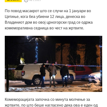
По повод масакрот што се случи на 1 јануари во
Цетиње, кога беа убиени 12 лица, денеска во
Владиниот дом во овој црногорски град се одржа
комеморативна седница во чест на жртвите.
Комеморацијата започна со минута молчење за
жртвите, по што беше нагласено дека ова е еден од