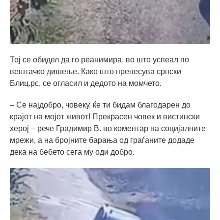
Тој се обидел да го реанимира, во што успеал по
вештачко дишење. Како што пренесува српски
Блиц.рс, се огласил и дедото на момчето.
– Се најдобро, човеку, ќе ти бидам благодарен до
крајот на мојот живот! Прекрасен човек и вистински
херој – рече Градимир В. во коментар на социјалните
мрежи, а на бројните барања од граѓаните додаде
дека на бебето сега му оди добро.