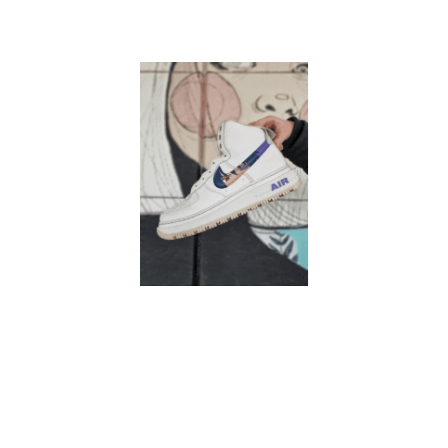
Ден на жалост во
Србија поради
трагедијата во