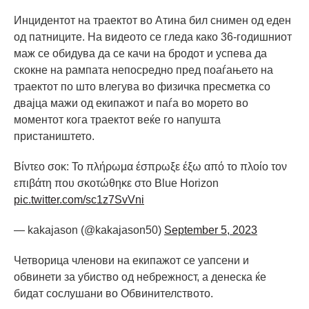
Инцидентот на траектот во Атина бил снимен од еден
од патниците. На видеото се гледа како 36-годишниот
маж се обидува да се качи на бродот и успева да
скокне на рампата непосредно пред поаѓањето на
траектот по што влегува во физичка пресметка со
двајца мажи од екипажот и паѓа во морето во
моментот кога траектот веќе го напушта
пристаништето.
Βίντεο σοκ: Το πλήρωμα έσπρωξε έξω από το πλοίο τον
επιβάτη που σκοτώθηκε στο Blue Horizon
pic.twitter.com/sc1z7SvVni
— kakajason (@kakajason50)
September 5, 2023
Четворица членови на екипажот се уапсени и
обвинети за убиство од небрежност, а денеска ќе
бидат сослушани во Обвинителството.