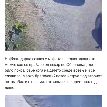
Најблагодарна секако е мајката на едногодишното
момче кое се враќало од лекар во Обреновац, кое
било покрај себе кога на детето среде возење и се
слошило. Марко Драгичевиќ потоа истрчал од вториот
автомобил и го зел малото момче кое престанало да
дише.