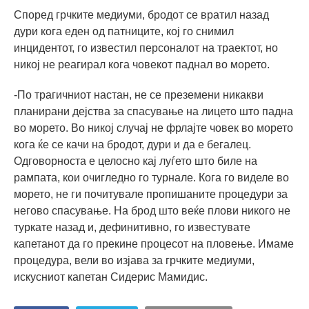
Според грчките медиуми, бродот се вратил назад
дури кога еден од патниците, кој го снимил
инцидентот, го известил персоналот на траектот, но
никој не реагирал кога човекот паднал во морето.
-По трагичниот настан, не се преземени никакви
планирани дејства за спасување на лицето што падна
во морето. Во никој случај не фрлајте човек во морето
кога ќе се качи на бродот, дури и да е бегалец.
Одговорноста е целосно кај луѓето што биле на
рампата, кои очигледно го турнале. Кога го виделе во
морето, не ги почитувале пропишаните процедури за
негово спасување. На брод што веќе плови никого не
туркате назад и, дефинитивно, го известувате
капетанот да го прекине процесот на пловење. Имаме
процедура, вели во изјава за грчките медиуми,
искусниот капетан Сидерис Мамидис.