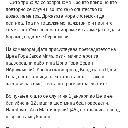
– Сите треба да се запрашаме – зошто вакво нешто
повторно се случи и зошто како општество го
дозволивме тоа. Државата мора системски да
реагира. Тоа им го должиме на жртвите и нивните
семејства. Одговорноста мораме и сакаме јасно да ја
бараме, подвлече Ѓурашковиќ.
На комеморацијата присуствуваа претседателот на
Црна Гора Јаков Милатовиќ, министерот за
надворешни работи на Црна Гора Ервин
Ибрахимовиќ, бројни министри од Владата на Црна
Гора, претставници на локалната власт, како и
членови на семејствата на трагично загинатите.
Во пукањето што се случи на 1 јануари во Цетиње,
беа убиени 12 лица, а шестмина беа повредени.
Напаѓачот, Ацо Мартинојевиќ (45), по крвавиот напад
изврши самоубиство.