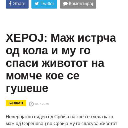
Share
Twitter
Коментирај
ХЕРОЈ: Маж истрча
од кола и му го
спаси животот на
момче кое се
гушеше
БАЛКАН
на 7.2025
Неверојатно видео од Србија на кое се гледа како
маж од Обреновац во Србија му го спасува животот