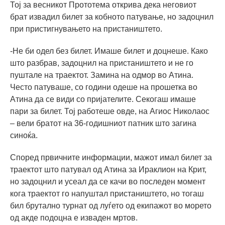
Тој за весникот Прототема открива дека неговиот
брат извадил билет за кобното патување, но задоцнил
при пристигнувањето на пристаништето.
-Не би одел без билет. Имаше билет и доцнеше. Како
што разбрав, задоцнил на пристаништето и не го
пуштале на траектот. Замина на одмор во Атина.
Често патуваше, со години одеше на прошетка во
Атина да се ​​види со пријателите. Секогаш имаше
пари за билет. Тој работеше овде, на Агиос Николаос
– вели братот на 36-годишниот патник што загина
синоќа.
Според првичните информации, мажот имал билет за
траектот што патувал од Атина за Ираклион на Крит,
но задоцнил и усеал да се качи во последен момент
кога траектот го напуштал пристаништето, но тогаш
бил брутално турнат од луѓето од екипажот во морето
од акде подоцна е изваден мртов.