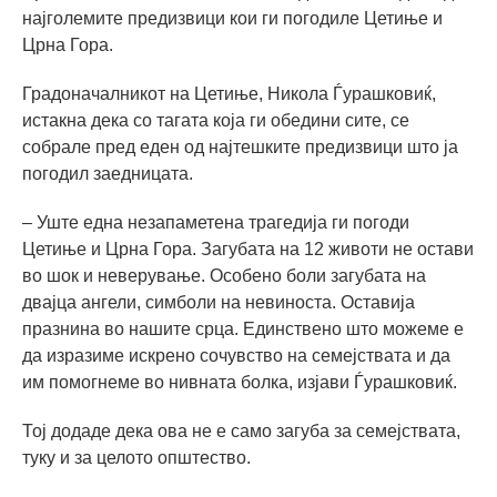
најголемите предизвици кои ги погодиле Цетиње и
Црна Гора.
Градоначалникот на Цетиње, Никола Ѓурашковиќ,
истакна дека со тагата која ги обедини сите, се
собрале пред еден од најтешките предизвици што ја
погодил заедницата.
– Уште една незапаметена трагедија ги погоди
Цетиње и Црна Гора. Загубата на 12 животи не остави
во шок и неверување. Особено боли загубата на
двајца ангели, симболи на невиноста. Оставија
празнина во нашите срца. Единствено што можеме е
да изразиме искрено сочувство на семејствата и да
им помогнеме во нивната болка, изјави Ѓурашковиќ.
Тој додаде дека ова не е само загуба за семејствата,
туку и за целото општество.