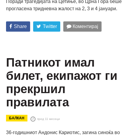
Поради трагедијата на Цетиње, во Црна Гора беше
прогласена тридневна жалост на 2, 3 и 4 јануари.
Share
Twitter
Коментирај
Патникот имал
билет, екипажот ги
прекршил
правилата
БАЛКАН
пред 11 месеци
36-годишниот Андонис Кариотис, загина синоќа во