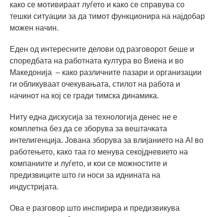
како се мотивираат луѓето и како се справува со
тешки ситуации за да тимот функционира на најдобар
можен начин.
Еден од интересните делови од разговорот беше и
споредбата на работната култура во Виена и во
Македонија – како различните пазари и организации
ги обликуваат очекувањата, стилот на работа и
начинот на кој се гради тимска динамика.
Ниту една дискусија за технологија денес не е
комплетна без да се зборува за вештачката
интелигенција. Јована зборува за влијанието на AI во
работењето, како таа го менува секојдневието на
компаниите и луѓето, и кои се можностите и
предизвиците што ги носи за иднината на
индустријата.
Ова е разговор што инспирира и предизвикува