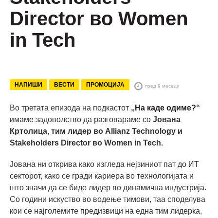
Director во Women
in Tech
НАПИШИ
ВЕСТИ
ПРОМОЦИЈА
пред 9 месеци
Во третата епизода на подкастот
„На каде одиме?“
имаме задоволство да разговараме со
Јована
Кртолица,
тим лидер во Allianz Technology и
Stakeholders Director во Women in Tech.
Јована ни открива како изгледа нејзиниот пат до ИТ
секторот, како се гради кариера во технологијата и
што значи да се биде лидер во динамична индустрија.
Со години искуство во водење тимови, таа споделува
кои се најголемите предизвици на една тим лидерка,