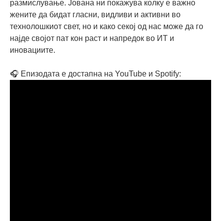
размислување. Јована ни покажува колку е важно
жените да бидат гласни, видливи и активни во
технолошкиот свет, но и како секој од нас може да го
најде својот пат кон раст и напредок во ИТ и
иновациите.
🎧 Епизодата е достапна на YouTube и Spotify: