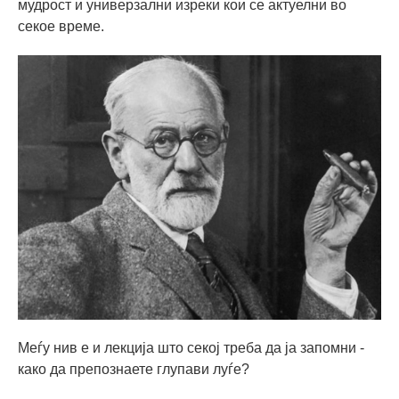
мудрост и универзални изреки кои се актуелни во
секое време.
Меѓу нив е и лекција што секој треба да ја запомни -
како да препознаете глупави луѓе?