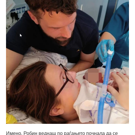
Имено, Робин веднаш по раѓањето почнала да се