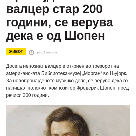
валцер стар 200
години, се верува
дека е од Шопен
ЖИВОТ
пред 9 месеци
Досега непознат валцер е откриен во трезорот на
американската Библиотека-музеј „Морган“ во Њујорк.
За новопронајденото музичко дело, се верува дека го
напишал полскиот композитор Фредерик Шопен, пред
речиси 200 години.