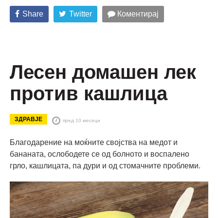
Share
Twitter
Коментирај
Лесен домашен лек
против кашлица
ЗДРАВЈЕ
пред 10 месеци
Благодарение на моќните својства на медот и
бананата, ослободете се од болното и воспалено
грло, кашлицата, па дури и од стомачните проблеми.