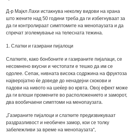
Д-р Мајкл Лахи истакнува неколку видови на храна
што жените над 50 години треба да ги избегнуваат за
да ги контролираат симптомите на менопаузата и да
спречат зголемување на телесната тежина.
1. Слатки и газирани пијалоци
Слатките, како бонбоните и газираните пијалаци, се
несомнено вкусни и честопати е тешко да им се
одолее. Сепак, нивната висока содржина на фруктоза
најверојатно ќе доведе до ненадејни скокови и
падови на нивото на шеќер во крвта. Овој ефект може
да ги влоши промените во расположението и заморот,
два вообичаени симптоми на менопаузата.
„Газираните пијалоци и слатките предизвикуваат
раздразливост и необичен замор, кои се толку
забележливи за време на менопаузата“,