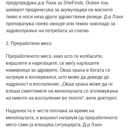
предупредува д-р Лахи за SheFinds. Освен тоа,
шеќерот придонесува за акумулација на масното
ткиво и носи низа други здравствени ризици. Д-р Лахи
препорачува свежо овошје или темно чоколадо за
задоволување на потребата за слатко.
2. Преработено месо
Преработеното месо, како што се колбасите,
виршлите и нарезоците, се меѓу најлошите
намирници за здравјето. Оваа храна е богата со
натриум и конзерванси, што може да доведе до
надуеност и воспаление. „Оваа храна може да ги
влоши симптомите на менопаузата со зголемување
на нивото на воспаление во телото“, вели докторот.
Надуеноста е честа поплака за време на
менопаузата, а вишокот натриум од преработеното
месо само ја влошува ситуацијата. Д-р Лахи