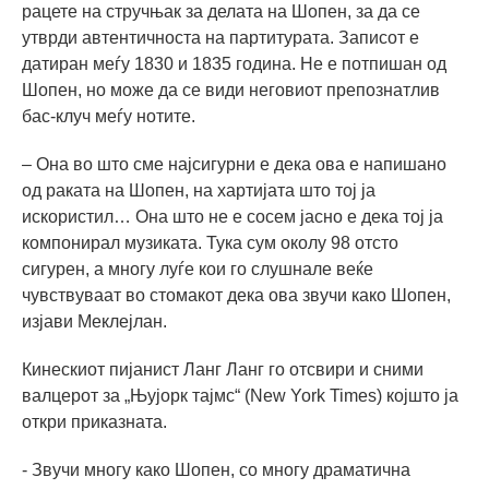
рацете на стручњак за делата на Шопен, за да се
утврди автентичноста на партитурата. Записот е
датиран меѓу 1830 и 1835 година. Не е потпишан од
Шопен, но може да се види неговиот препознатлив
бас-клуч меѓу нотите.
– Она во што сме најсигурни е дека ова е напишано
од раката на Шопен, на хартијата што тој ја
искористил… Она што не е сосем јасно е дека тој ја
компонирал музиката. Тука сум околу 98 отсто
сигурен, а многу луѓе кои го слушнале веќе
чувствуваат во стомакот дека ова звучи како Шопен,
изјави Меклејлан.
Кинескиот пијанист Ланг Ланг го отсвири и сними
валцерот за „Њујорк тајмс“ (New York Times) којшто ја
откри приказната.
- Звучи многу како Шопен, со многу драматична