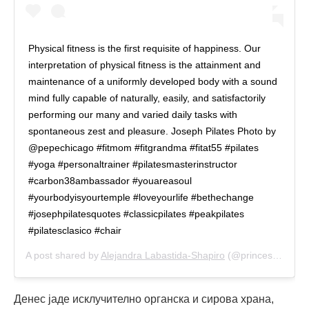
Physical fitness is the first requisite of happiness. Our
interpretation of physical fitness is the attainment and
maintenance of a uniformly developed body with a sound
mind fully capable of naturally, easily, and satisfactorily
performing our many and varied daily tasks with
spontaneous zest and pleasure. Joseph Pilates Photo by
@pepechicago #fitmom #fitgrandma #fitat55 #pilates
#yoga #personaltrainer #pilatesmasterinstructor
#carbon38ambassador #youareasoul
#yourbodyisyourtemple #loveyourlife #bethechange
#josephpilatesquotes #classicpilates #peakpilates
#pilatesclasico #chair
A post shared by
Alejandra Labastida-Shapiro
(@princessa6481) on
Денес јаде исклучително органска и сирова храна,