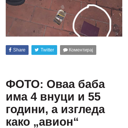
Share
Twitter
Коментирај
ФОТО: Оваа баба
има 4 внуци и 55
години, а изгледа
како „авион“