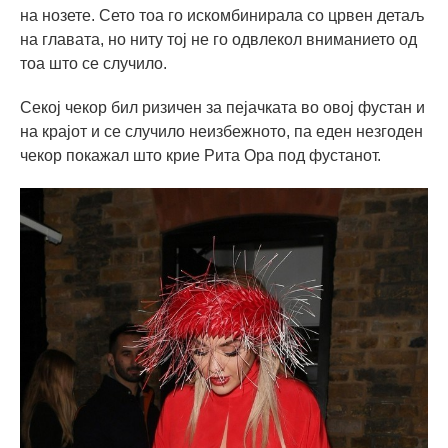
на нозете. Сето тоа го искомбинирала со црвен детаљ
на главата, но ниту тој не го одвлекол вниманието од
тоа што се случило.
Секој чекор бил ризичен за пејачката во овој фустан и
на крајот и се случило неизбежното, па еден незгоден
чекор покажал што крие Рита Ора под фустанот.