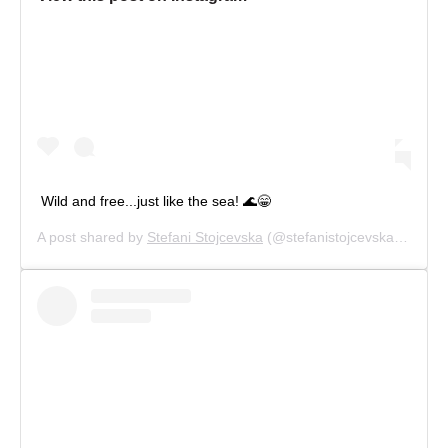
Wild and free...just like the sea! 🌊😁
A post shared by
Stefani Stojcevska
(@stefanistojcevska) on
Aug