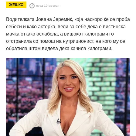
ЖЕШКО
пред 10 месеци
Водителката Јована Јеремиќ, која наскоро ќе се проба
себеси и како актерка, вели за себе дека е вистинска
мачка откако ослабела, а вишокот килограми го
отстранила со помош на нутриционист, на кого му се
обратила штом видела дека качила килограми.