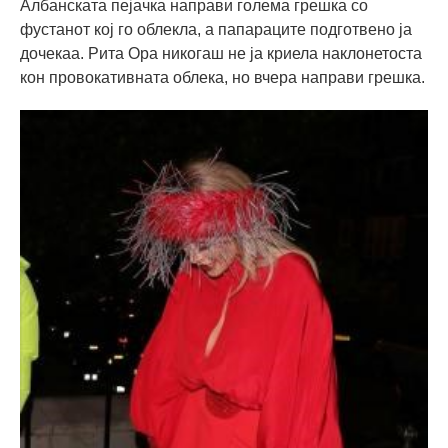
Албанската пејачка направи голема грешка со
фустанот кој го облекла, а папараците подготвено ја
дочекаа. Рита Ора никогаш не ја криела наклонетоста
кон провокативната облека, но вчера направи грешка.