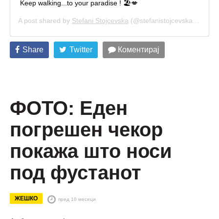
Keep walking...to your paradise ! 🏖💋
A post shared by
Stefani Stojcevska
(@stefanistojcevska) on
Jun
Share
Twitter
Коментирај
ФОТО: Еден
погрешен чекор
покажа што носи
под фустанот
ЖЕШКО
пред 10 месеци