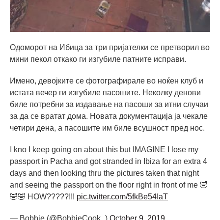
Одоморот на Ибица за три пријателки се претворил во
мини пекол откако ги изгубиле патните исправи.
Имено, девојките се фотографирале во ноќен клуб и
истата вечер ги изгубиле пасошите. Неколку денови
биле потребни за издавање на пасоши за итни случаи
за да се вратат дома. Новата документација ја чекале
четири дена, а пасошите им биле всушност пред нос.
I kno I keep going on about this but IMAGINE I lose my
passport in Pacha and got stranded in Ibiza for an extra 4
days and then looking thru the pictures taken that night
and seeing the passport on the floor right in front of me 🤣
🤣🤣 HOW?????!!!
pic.twitter.com/5fkBe54IaT
— Bobbie (@BobbieCook_)
October 9, 2019