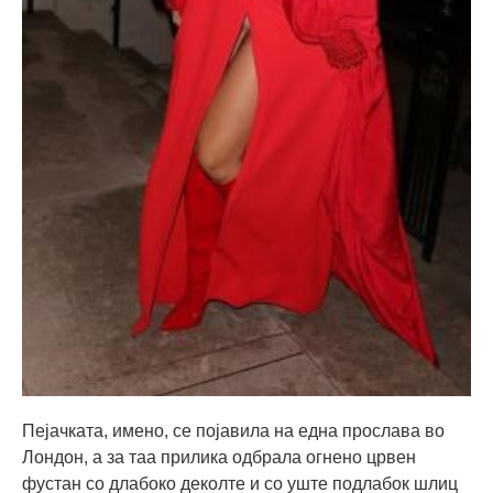
Пејачката, имено, се појавила на една прослава во
Лондон, а за таа прилика одбрала огнено црвен
фустан со длабоко деколте и со уште подлабок шлиц