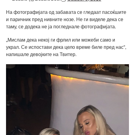
На фотографијата од забавата се гледаат пасоќшите
и паричник пред нивните нозе. Не ги виделе дека се
таму, се додека не ја погледнале фотографијата.
„Мислам дека некој ги фрлил или можеби само и
украл. Се испостави дека цело време биле пред нас“,
напишале девојките на Твитер.