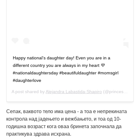
Happy national’s daughter day! Even you are in a
different country you are always in my heart 💜
#nationaldaughtersday #beautifuldaughter #momsgirl
#daughterlove
A post shared by
Alejandra Labastida-Shapiro
(@princessa6481) on
Сепак, ваквото тело има цена - а тоа е непрекината
контрола над јадењето и вежбањето, и тоа од 10-
годишна возраст кога оваа бринета започнала да
практикува здрава исхрана.