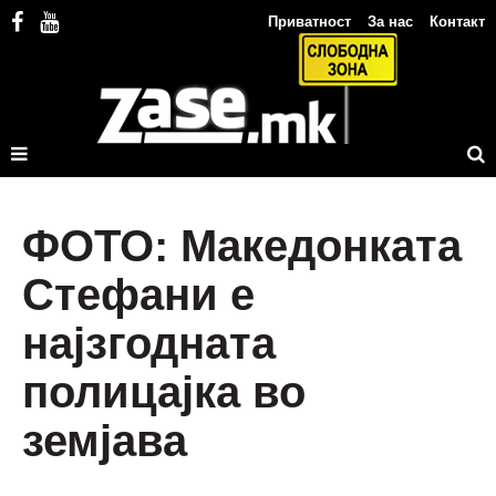
Приватност
За нас
Контакт
ФОТО: Македонката
Стефани е
најзгодната
полицајка во
земјава