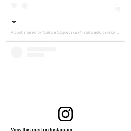
💋
A post shared by
Stefani Stojcevska
(@stefanistojcevska) on
Sep
View this post on Instagram