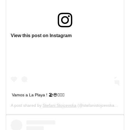
View this post on Instagram
Vamos a La Playa ! 🏖😎🧜🏻‍♀️
A post shared by
Stefani Stojcevska
(@stefanistojcevska) on
Jul