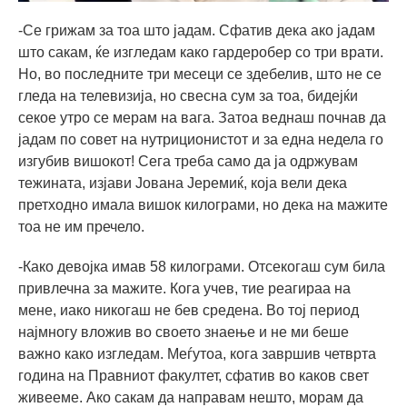
-Се грижам за тоа што јадам. Сфатив дека ако јадам
што сакам, ќе изгледам како гардеробер со три врати.
Но, во последните три месеци се здебелив, што не се
гледа на телевизија, но свесна сум за тоа, бидејќи
секое утро се мерам на вага. Затоа веднаш почнав да
јадам по совет на нутриционистот и за една недела го
изгубив вишокот! Сега треба само да ја одржувам
тежината, изјави Јована Јеремиќ, која вели дека
претходно имала вишок килограми, но дека на мажите
тоа не им пречело.
-Како девојка имав 58 килограми. Отсекогаш сум била
привлечна за мажите. Кога учев, тие реагираа на
мене, иако никогаш не бев средена. Во тој период
најмногу вложив во своето знаење и не ми беше
важно како изгледам. Меѓутоа, кога завршив четврта
година на Правниот факултет, сфатив во каков свет
живееме. Ако сакам да направам нешто, морам да