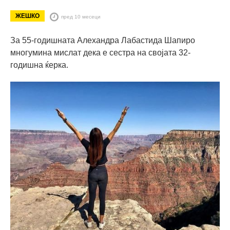
ЖЕШКО
пред 10 месеци
За 55-годишната Алехандра Лабастида Шапиро
многумина мислат дека е сестра на својата 32-
годишна ќерка.