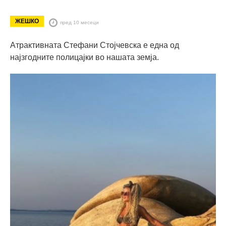
ЖЕШКО
пред 10 месеци
Атрактивната Стефани Стојчевска е една од
најзгодните полицајки во нашата земја.