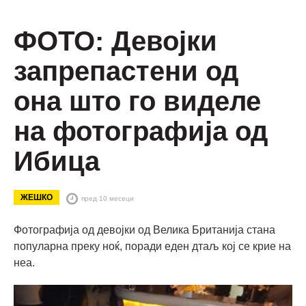
ФОТО: Девојки
запрепастени од
она што го виделе
на фотографија од
Ибица
ЖЕШКО
пред 10 месеци
Фотографија од девојки од Велика Британија стана
популарна преку ноќ, поради еден дтаљ кој се крие на
неа.