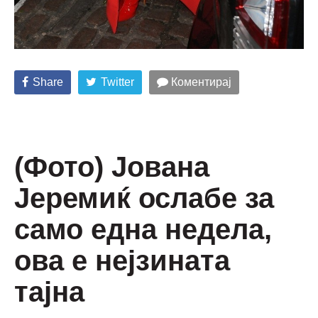
Share
Twitter
Коментирај
(Фото) Јована
Јеремиќ ослабе за
само една недела,
ова е нејзината
тајна