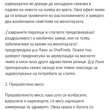
најверојатно ќе доведе до ненадејни скокови и
падови на нивото на шеќер во крвта. Овој ефект може
да ги влоши промените во расположението и заморот,
два вообичаени симптоми на менопаузата.
„Газираните пијалоци и слатките предизвикуваат
раздразливост и необичен замор, кои се толку
забележливи за време на менопаузата“,
предупредува д-р Лахи за SheFinds. Освен тоа,
шеќерот придонесува за акумулација на масното
ткиво и носи низа други здравствени ризици. Д-р Лахи
препорачува свежо овошје или темно чоколадо за
задоволување на потребата за слатко.
2. Преработено месо
Преработеното месо, како што се колбасите,
виршлите и нарезоците, се меѓу најлошите
намирници за здравјето. Оваа храна е богата со