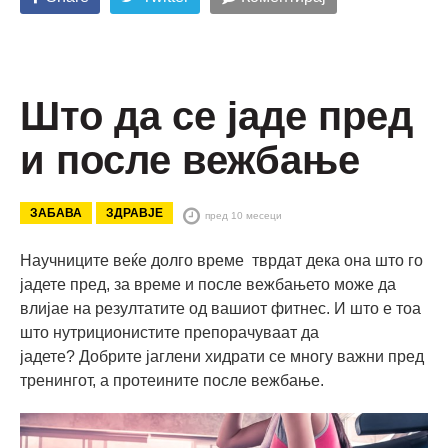
Што да се јаде пред
и после вежбање
ЗАБАВА
ЗДРАВЈЕ
пред 10 месеци
Научниците веќе долго време тврдат дека она што го
јадете пред, за време и после вежбањето може да
влијае на резултатите од вашиот фитнес. И што е тоа
што нутриционистите препорачуваат да
јадете? Добрите јаглени хидрати се многу важни пред
тренингот, а протеините после вежбање.