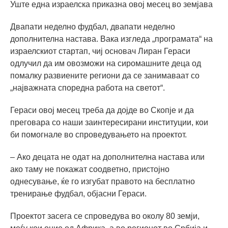
Уште една израелска приказна овој месец во земјава
Двапати неделно фудбал, двапати неделно
дополнителна настава. Вака изгледа „програмата“ на
израелскиот стартап, чиј основач Лиран Гераси
одлучил да им овозможи на сиромашните деца од
помалку развиените региони да се занимаваат со
„најважната споредна работа на светот“.
Гераси овој месец треба да дојде во Скопје и да
преговара со наши заинтересирани институции, кои
би помогнале во спроведувањето на проектот.
– Ако децата не одат на дополнителна настава или
ако таму не покажат соодветно, пристојно
однесување, ќе го изгубат правото на бесплатно
тренирање фудбал, објасни Гераси.
Проектот засега се спроведува во околу 80 земји,