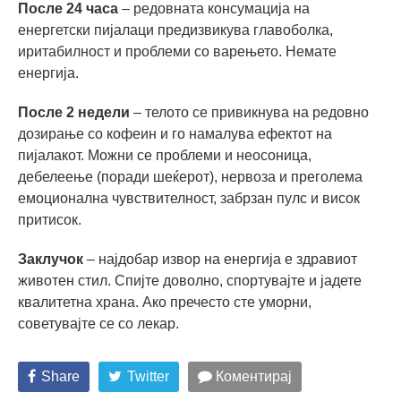
После 24 часа
– редовната консумација на
енергетски пијалаци предизвикува главоболка,
иритабилност и проблеми со варењето. Немате
енергија.
После 2 недели
– телото се привикнува на редовно
дозирање со кофеин и го намалува ефектот на
пијалакот. Можни се проблеми и неосоница,
дебелеење (поради шеќерот), нервоза и преголема
емоционална чувствителност, забрзан пулс и висок
притисок.
Заклучок
– најдобар извор на енергија е здравиот
животен стил. Спијте доволно, спортувајте и јадете
квалитетна храна. Ако пречесто сте уморни,
советувајте се со лекар.
Share
Twitter
Коментирај