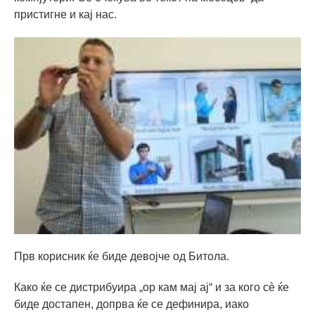
пристигне и кај нас.
Прв корисник ќе биде девојче од Битола.
Како ќе се дистрибуира „ор кам мај ај“ и за кого сè ќе
биде достапен, допрва ќе се дефинира, иако