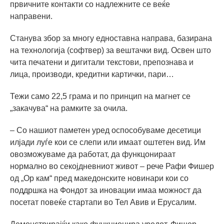
првичните контакти со надлежните се веќе
направени.
Станува збор за многу едноставна направа, базирана
на технологија (софтвер) за вештачки вид. Освен што
чита печатени и дигитали текстови, препознава и
лица, производи, кредитни картички, пари…
Тежи само 22,5 грама и по принцип на магнет се
„закачува“ на рамките за очила.
– Со нашиот паметен уред оспособуваме десетици
илјади луѓе кои се слепи или имаат оштетен вид. Им
овозможуваме да работат, да функцонираат
нормално во секојдневниот живот – рече Рафи Фишер
од „Ор кам“ пред македонските новинари кои со
поддршка на Фондот за иновации имаа можност да
посетат повеќе стартапи во Тел Авив и Ерусалим.