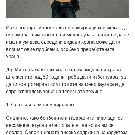
Иако постојат многу корисни намирници кои можат да
ги намалат симптомите на менопаузата, важно е да се
има на ум дека одредени видови храна може да ги
влошат овие проблеми, особено преработената
храна.
Д-р Мајкл Лахи истакнува неколку видови на храна
што жените над 50 години треба да ги избегнуваат за
да ги контролираат симптомите на менопаузата и да
спречат зголемување на телесната тежина.
1. Слатки и газирани пијалоци
Слатките, како бонбоните и газираните пијалаци, се
несомнено вкусни и честопати е тешко да им се
одолее. Сепак, нивната висока содржина на фруктоза