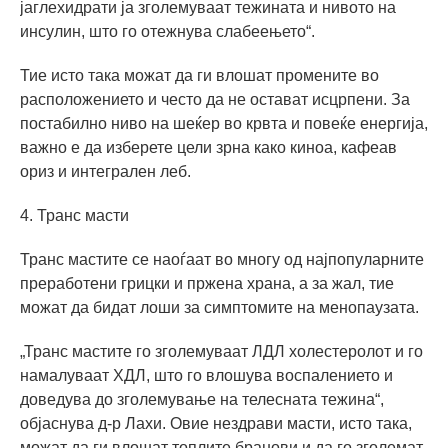
јаглехидрати ја зголемуваат тежината и нивото на
инсулин, што го отежнува слабеењето“.
Тие исто така можат да ги влошат промените во
расположението и често да не остават исцрпени. За
постабилно ниво на шеќер во крвта и повеќе енергија,
важно е да изберете цели зрна како киноа, кафеав
ориз и интегрален леб.
4. Транс масти
Транс мастите се наоѓаат во многу од најпопуларните
преработени грицки и пржена храна, а за жал, тие
можат да бидат лоши за симптомите на менопаузата.
„Транс мастите го зголемуваат ЛДЛ холестеролот и го
намалуваат ХДЛ, што го влошува воспалението и
доведува до зголемување на телесната тежина“,
објаснува д-р Лахи. Овие нездрави масти, исто така,
можат да ги влошат топлите бранови и да го зголемат