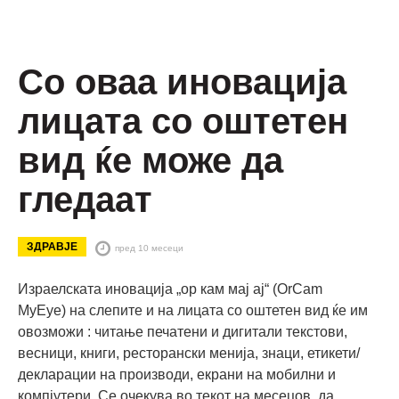
Со оваа иновација
лицата со оштетен
вид ќе може да
гледаат
ЗДРАВЈЕ
пред 10 месеци
Израелската иновација „ор кам мај ај“ (OrCam
MyEye) на слепите и на лицата со оштетен вид ќе им
овозможи : читање печатени и дигитали текстови,
весници, книги, ресторански менија, знаци, етикети/
декларации на производи, екрани на мобилни и
компјутери. Се очекува во текот на месецов да