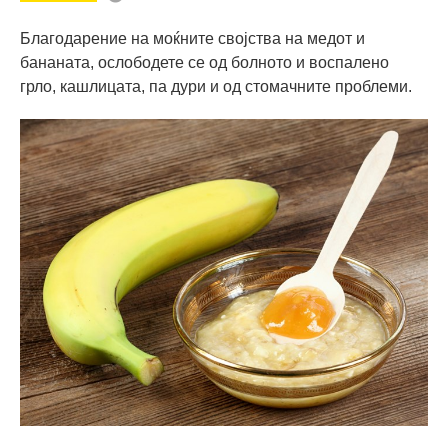
Благодарение на моќните својства на медот и
бананата, ослободете се од болното и воспалено
грло, кашлицата, па дури и од стомачните проблеми.