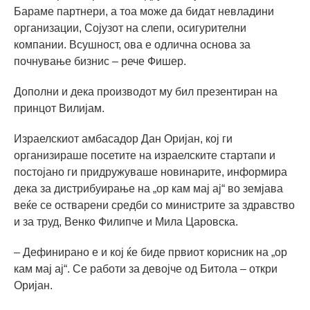
Бараме партнери, а тоа може да бидат невладини
организации, Сојузот на слепи, осигурителни
компании. Всушност, ова е одлична основа за
почнување бизнис – рече Фишер.
Дополни и дека производот му бил презентиран на
принцот Вилијам.
Израелскиот амбасадор Дан Оријан, кој ги
организираше посетите на израелските стартапи и
постојано ги придружуваше новинарите, информира
дека за дистрибуирање на „ор кам мај ај“ во земјава
веќе се остварени средби со министрите за здравство
и за труд, Венко Филипче и Мила Царовска.
– Дефинирано е и кој ќе биде првиот корисник на „ор
кам мај ај“. Се работи за девојче од Битола – откри
Оријан.