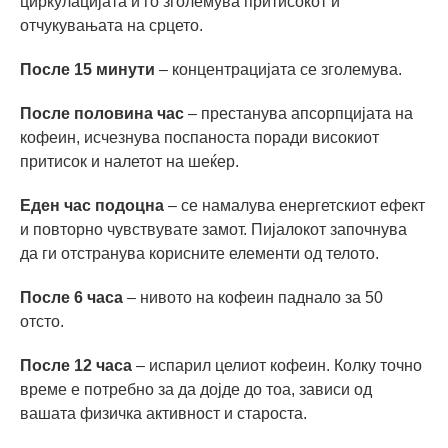
циркулацијата и го зголемува притисокот и
отчукувањата на срцето.
После 15 минути
– концентрацијата се зголемува.
После половина час
– престанува апсорпцијата на
кофеин, исчезнува поспаноста поради високиот
притисок и налетот на шеќер.
Еден час подоцна
– се намалува енергетскиот ефект
и повторно чувствувате замот. Пијалокот започнува
да ги отстранува корисните елементи од телото.
После 6 часа
– нивото на кофеин паднало за 50
отсто.
После 12 часа
– испарил целиот кофеин. Колку точно
време е потребно за да дојде до тоа, зависи од
вашата физичка активност и староста.