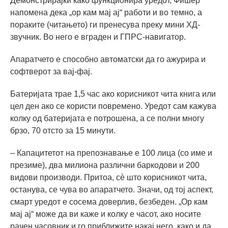
Демонстрирајќи како функционира уредот, Фишер
напомена дека „ор кам мај ај“ работи и во темно, а
пораките (читањето) ги пренесува преку мини ХД-
звучник. Во него е вграден и ГПРС-навигатор.
Апаратчето е способно автоматски да го ажурира и
софтверот за вај-фај.
Батеријата трае 1,5 час ако корисникот чита книга или
цел ден ако се користи повремено. Уредот сам кажува
колку од батеријата е потрошена, а се полни многу
брзо, 70 отсто за 15 минути.
– Капацитетот на препознавање е 100 лица (со име и
презиме), два милиона различни баркодови и 200
видови производи. Притоа, сè што корисникот чита,
останува, се чува во апаратчето. Значи, од тој аспект,
смарт уредот е сосема доверлив, безбеден. „Ор кам
мај ај“ може да ви каже и колку е часот, ако носите
рачен часовник и го приближите накај него, како и да