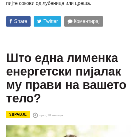
пијте сокови од лубеница или цреша.
Share
Twitter
Коментирај
Што една лименка
енергетски пијалак
му прави на вашето
тело?
ЗДРАВЈЕ
пред 10 месеци