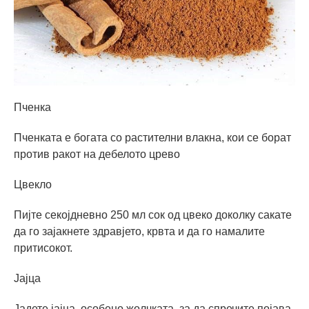
Пченка
Пченката е богата со растителни влакна, кои се борат
против ракот на дебелото црево
Цвекло
Пијте секојдневно 250 мл сок од цвеко доколку сакате
да го зајакнете здравјето, крвта и да го намалите
притисокот.
Јајца
Јадете јајца, особено жолчката, за да спречите појава