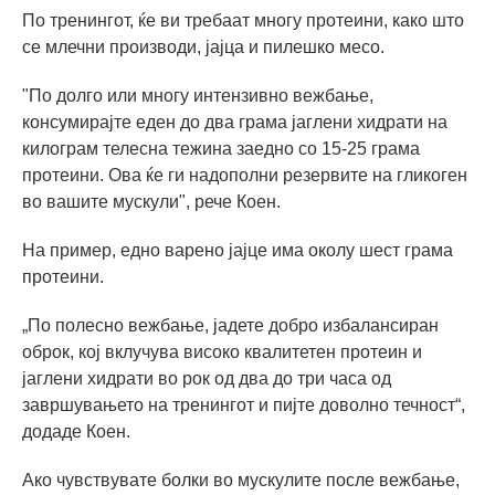
По тренингот, ќе ви требаат многу протеини, како што
се млечни производи, јајца и пилешко месо.
"По долго или многу интензивно вежбање,
консумирајте еден до два грама јаглени хидрати на
килограм телесна тежина заедно со 15-25 грама
протеини. Ова ќе ги надополни резервите на гликоген
во вашите мускули", рече Коен.
На пример, едно варено јајце има околу шест грама
протеини.
„По полесно вежбање, јадете добро избалансиран
оброк, кој вклучува високо квалитетен протеин и
јаглени хидрати во рок од два до три часа од
завршувањето на тренингот и пијте доволно течност“,
додаде Коен.
Ако чувствувате болки во мускулите после вежбање,