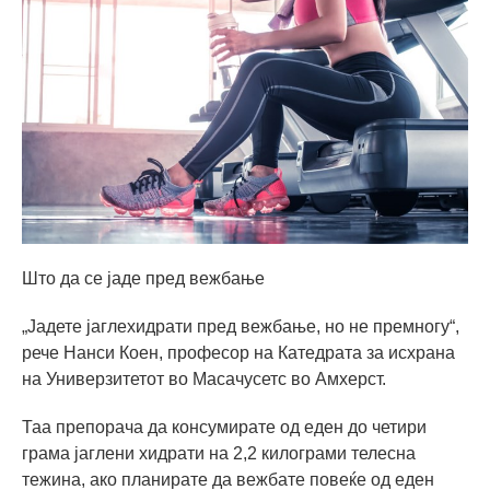
Што да се јаде пред вежбање
„Јадете јаглехидрати пред вежбање, но не премногу“,
рече Нанси Коен, професор на Катедрата за исхрана
на Универзитетот во Масачусетс во Амхерст.
Таа препорача да консумирате од еден до четири
грама јаглени хидрати на 2,2 килограми телесна
тежина, ако планирате да вежбате повеќе од еден