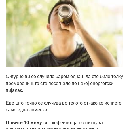
Сигурно ви се случило барем еднаш да сте биле толку
преморени што сте посегнале по некој енергетски
пијалак.
Еве што точно се случува во телото откако ќе испиете
само една лименка.
Првите 10 минути
– кофеинот ја поттикнува