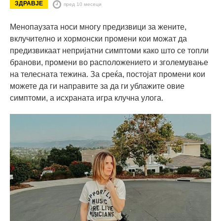
ЗДРАВЈЕ
пред 10 месеци
Менопаузата носи многу предизвици за жените,
вклучително и хормонски промени кои можат да
предизвикаат непријатни симптоми како што се топли
бранови, промени во расположението и зголемување
на телесната тежина. За среќа, постојат промени кои
можете да ги направите за да ги ублажите овие
симптоми, а исхраната игра клучна улога.