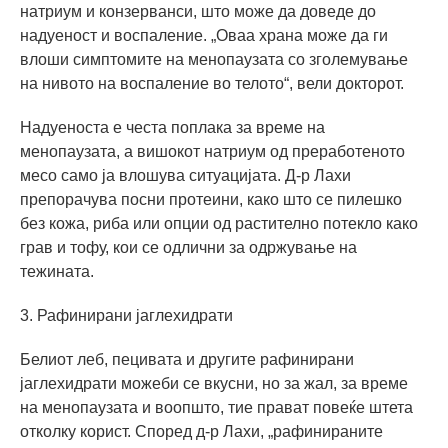
натриум и конзерванси, што може да доведе до
надуеност и воспаление. „Оваа храна може да ги
влоши симптомите на менопаузата со зголемување
на нивото на воспаление во телото“, вели докторот.
Надуеноста е честа поплака за време на
менопаузата, а вишокот натриум од преработеното
месо само ја влошува ситуацијата. Д-р Лахи
препорачува посни протеини, како што се пилешко
без кожа, риба или опции од растително потекло како
грав и тофу, кои се одлични за одржување на
тежината.
3. Рафинирани јаглехидрати
Белиот леб, пецивата и другите рафинирани
јаглехидрати можеби се вкусни, но за жал, за време
на менопаузата и воопшто, тие прават повеќе штета
отколку корист. Според д-р Лахи, „рафинираните