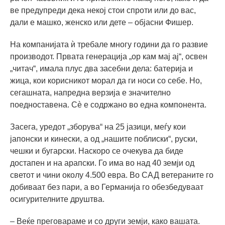
ве предупреди дека некој стои спроти или до вас,
дали е машко, женско или дете – објасни Фишер.
На компанијата ѝ требале многу години да го развие
производот. Првата генерација „ор кам мај ај“, освен
„читач“, имала плус два засебни дела: батерија и
жица, кои корисникот морал да ги носи со себе. Но,
сегашната, напредна верзија е значително
поедноставена. Сè е содржано во една компонента.
Засега, уредот „зборува“ на 25 јазици, меѓу кои
јапонски и кинески, а од „нашите поблиски“, руски,
чешки и бугарски. Наскоро се очекува да биде
достапен и на арапски. Го има во над 40 земји од
светот и чини околу 4.500 евра. Во САД ветераните го
добиваат без пари, а во Германија го обезбедуваат
осигурителните друштва.
– Веќе преговараме и со други земји, како вашата.