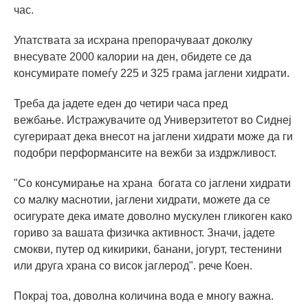
час.
Упатствата за исхрана препорачуваат доколку
внесувате 2000 калории на ден, обидете се да
консумирате помеѓу 225 и 325 грама јаглени хидрати.
Треба да јадете еден до четири часа пред
вежбање. Истражувачите од Универзитетот во Сиднеј
сугерираат дека внесот на јаглени хидрати може да ги
подобри перформансите на вежби за издржливост.
"Со консумирање на храна богата со јаглени хидрати
со малку маснотии, јаглени хидрати, можете да се
осигурате дека имате доволно мускулен гликоген како
гориво за вашата физичка активност. Значи, јадете
смокви, путер од кикирики, банани, јогурт, тестенини
или друга храна со висок јаглерод". рече Коен.
Покрај тоа, доволна количина вода е многу важна.