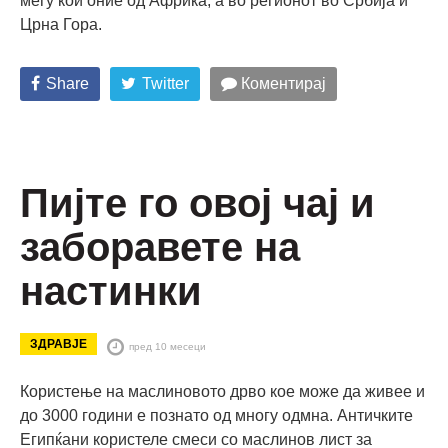
меѓу кои оние од Африка, а во регионот во Србија и
Црна Гора.
Share
Twitter
Коментирај
Пијте го овој чај и
заборавете на
настинки
ЗДРАВЈЕ
пред 10 месеци
Користење на маслиновото дрво кое може да живее и
до 3000 години е познато од многу одмна. Античките
Египќани користеле смеси со маслинов лист за