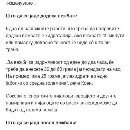
„измачувано“.
Што да се јаде додека вежбате
Една од најважните работи што треба да направите
додека вежбате е хидратација. Ако вежбате 45 минути
или помалку, доволно течност ќе биде сè што ви
треба.
„За вежби за издржливост од еден до два часа, ќе
треба да внесете 30 до 60 грама јаглехидрати на час.
На пример, има 25 грама јаглехидрати во едно
јаболко со средна големина“, рече Коен.
Соковите, спортските пијалоци, овошјето и другите
намирници и пијалоците со висок јаглерод може да
бидат од голема помош.
Што да се јаде после вежбање