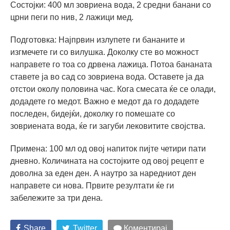
Состојки: 400 мл зовриена вода, 2 средни банани со
црни пеги по нив, 2 лажици мед.
Подготовка: Најпрвин излупете ги бананите и
изгмечете ги со вилушка. Доколку сте во можност
направете го тоа со дрвена лажица. Потоа бананата
ставете ја во сад со зовриена вода. Оставете ја да
отстои околу половина час. Кога смесата ќе се олади,
додадете го медот. Важно е медот да го додадете
последен, бидејќи, доколку го помешате со
зовриената вода, ќе ги загуби лековитите својства.
Примена: 100 мл од овој напиток пијте четири пати
дневно. Количината на состојките од овој рецепт е
доволна за еден ден. А наутро за наредниот ден
направете си нова. Првите резултати ќе ги
забележите за три дена.
Share
Twitter
Коментирај