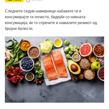
Следните седум намирници набавете ги и
консумирајте ги почесто, бидејќи со нивната
консумација, ќе го спречите и намалите ризикот од
бројни болести.