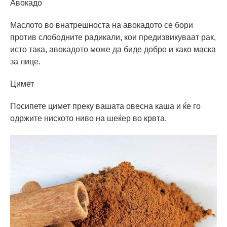
Авокадо
Маслото во внатрешноста на авокадото се бори
против слободните радикали, кои предизвикуваат рак,
исто така, авокадото може да биде добро и како маска
за лице.
Цимет
Посипете цимет преку вашата овесна каша и ќе го
одржите ниското ниво на шеќер во крвта.