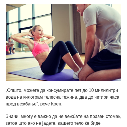
„Општо, можете да консумирате пет до 10 милилитри
вода на килограм телесна тежина, два до четири часа
пред вежбање“, рече Коен.
Значи, многу е важно да не вежбате на празен стомак,
затоа што ако не јадете, вашето тело ќе биде