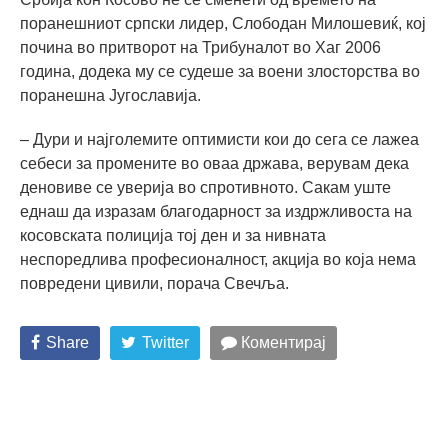
поранешниот српски лидер, Слободан Милошевиќ, кој
почина во притворот на Трибуналот во Хаг 2006
година, додека му се судеше за воени злосторства во
поранешна Југославија.
– Дури и најголемите оптимисти кои до сега се лажеа
себеси за промените во оваа држава, верувам дека
деновиве се уверија во спротивното. Сакам уште
еднаш да изразам благодарност за издржливоста на
косовската полиција тој ден и за нивната
неспоредлива професионалност, акција во која нема
повредени цивили, порача Свечља.
Share
Twitter
Коментирај