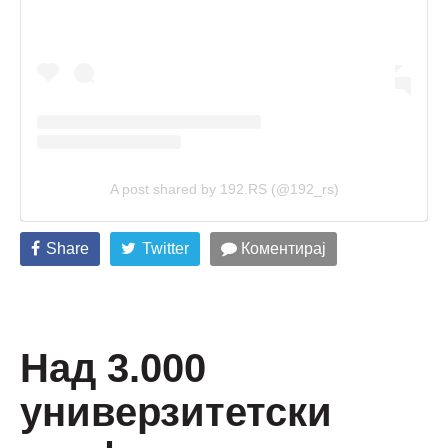
A post shared by 192.RS (@192_rs)
Share
Twitter
Коментирај
Над 3.000
универзитетски