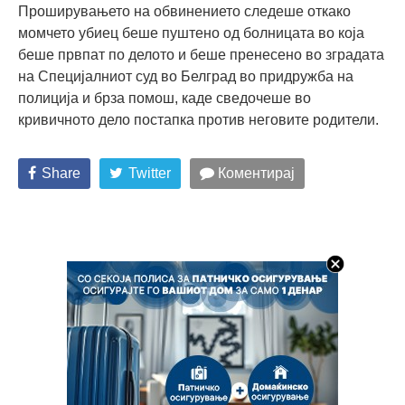
Проширувањето на обвинението следеше откако
момчето убиец беше пуштено од болницата во која
беше првпат по делото и беше пренесено во зградата
на Специјалниот суд во Белград во придружба на
полиција и брза помош, каде сведочеше во
кривичното дело постапка против неговите родители.
Share
Twitter
Коментирај