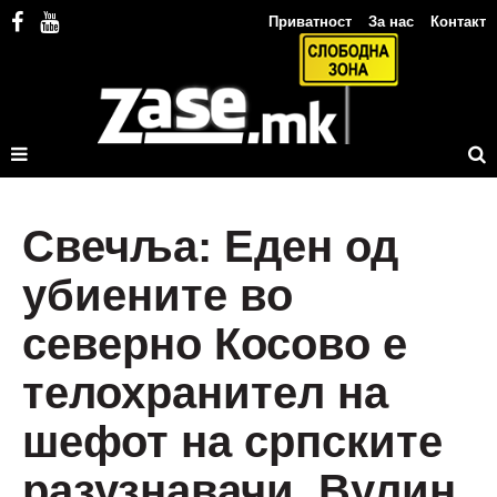
Приватност
За нас
Контакт
Свечља: Еден од
убиените во
северно Косово е
телохранител на
шефот на српските
разузнавачи, Вулин