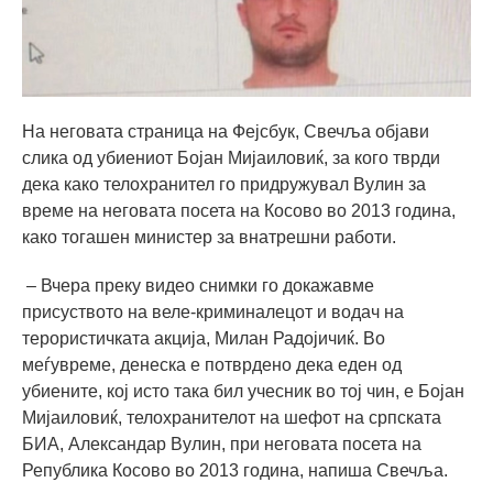
На неговата страница на Фејсбук, Свечља објави
слика од убиениот Бојан Мијаиловиќ, за кого тврди
дека како телохранител го придружувал Вулин за
време на неговата посета на Косово во 2013 година,
како тогашен министер за внатрешни работи.
– Вчера преку видео снимки го докажавме
присуството на веле-криминалецот и водач на
терористичката акција, Милан Радојичиќ. Во
меѓувреме, денеска е потврдено дека еден од
убиените, кој исто така бил учесник во тој чин, е Бојан
Мијаиловиќ, телохранителот на шефот на српската
БИА, Александар Вулин, при неговата посета на
Република Косово во 2013 година, напиша Свечља.