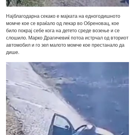
Најблагодарна секако е мајката на едногодишното
момче кое се враќало од лекар во Обреновац, кое
било покрај себе кога на детето среде возење и се
слошило. Марко Драгичевиќ потоа истрчал од вториот
автомобил и го зел малото момче кое престанало да
дише.