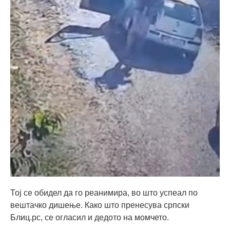
Тој се обидел да го реанимира, во што успеал по
вештачко дишење. Како што пренесува српски
Блиц.рс, се огласил и дедото на момчето.