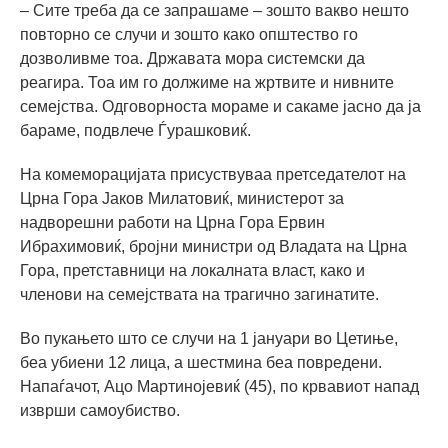
– Сите треба да се запрашаме – зошто вакво нешто
повторно се случи и зошто како општество го
дозволивме тоа. Државата мора системски да
реагира. Тоа им го должиме на жртвите и нивните
семејства. Одговорноста мораме и сакаме јасно да ја
бараме, подвлече Ѓурашковиќ.
На комеморацијата присуствуваа претседателот на
Црна Гора Јаков Милатовиќ, министерот за
надворешни работи на Црна Гора Ервин
Ибрахимовиќ, бројни министри од Владата на Црна
Гора, претставници на локалната власт, како и
членови на семејствата на трагично загинатите.
Во пукањето што се случи на 1 јануари во Цетиње,
беа убиени 12 лица, а шестмина беа повредени.
Напаѓачот, Ацо Мартинојевиќ (45), по крвавиот напад
изврши самоубиство.