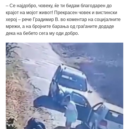
– Се најдобро, човеку, ќе ти бидам благодарен до
крајот на мојот живот! Прекрасен човек и вистински
херој – рече Градимир В. во коментар на социјалните
мрежи, а на бројните барања од граѓаните додаде
дека на бебето сега му оди добро.