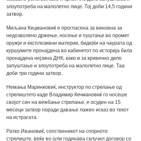
злоупотреба на малолетно лице. Тој доби 14,5 години
затвор.
Миљана Кецмановиќ е прогласена за виновна за
недозволено држење, носење и пуштање во промет
оружје и експлозивни материи, бидејќи на чаурата од
куршумите пронајдена во кабинетот по историја била
пронајдена нејзина ДНК, како и за кривично дело
запуштање и злоупотреба на малолетно лице. Таа
доби три години затвор.
Немања Маринковиќ, инструктор по стрелање од
стрелиштето каде Владимир Кечмановиќ го носеше
својот син на вежбање стрелање, е осуден на 15
месеци затвор поради давање лажен исказ во текот
на истрагата.
Ратко Ивановиќ, сопственикот на спорното
стрелиште, веќе во јули годинава склучил договор со