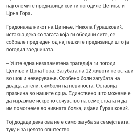
најголемите предизвици кои ги погодиле Цетиње и
Црна Гора.
Градоначалникот на Цетиње, Никола Ѓурашковиќ,
истакна дека со тагата која ги обедини сите, се
собрале пред еден од најтешките предизвици што ја
погодил заедницата.
– Уште една незапаметена трагедија ги погоди
Цетиње и Црна Гора. Загубата на 12 животи не остави
во шок и неверување. Особено боли загубата на
двајца ангели, симболи на невиноста. Оставија
празнина во нашите срца. Единствено што можеме е
да изразиме искрено сочувство на семејствата и да
им помогнеме во нивната болка, изјави Ѓурашковиќ.
Тој додаде дека ова не е само загуба за семејствата,
туку и за целото општество.