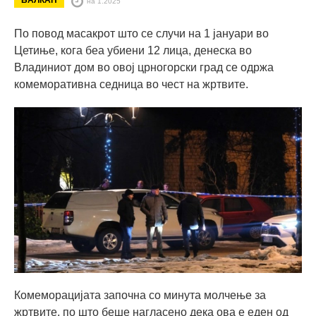
на 1.2025
По повод масакрот што се случи на 1 јануари во
Цетиње, кога беа убиени 12 лица, денеска во
Владиниот дом во овој црногорски град се одржа
комеморативна седница во чест на жртвите.
Комеморацијата започна со минута молчење за
жртвите, по што беше нагласено дека ова е еден од