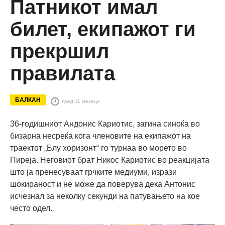
Патникот имал
билет, екипажот ги
прекршил
правилата
БАЛКАН
пред 11 месеци
36-годишниот Андонис Кариотис, загина синоќа во
бизарна несреќа кога членовите на екипажот на
траектот „Блу хоризонт“ го турнаа во морето во
Пиреја. Неговиот брат Никос Кариотис во реакцијата
што ја пренесуваат грчките медиуми, изрази
шокираност и не може да поверува дека Антонис
исчезнал за неколку секунди на патувањето на кое
често одел.