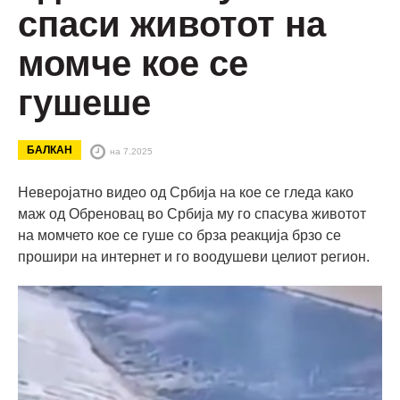
спаси животот на
момче кое се
гушеше
БАЛКАН
на 7.2025
Неверојатно видео од Србија на кое се гледа како
маж од Обреновац во Србија му го спасува животот
на момчето кое се гуше со брза реакција брзо се
прошири на интернет и го воодушеви целиот регион.