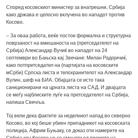
Според косовскиот министер за внатрешни, Србија
како држава е целосно вклучена во нападот против
Косово.
– За оваа работа, веќе постои формална и структурна
поврзаност на вмешаноста на (претседателот на
Србија) Александар Вучиќ во нападот на 24
септември во Бањска кај Звечане: Милан Радојичиќ,
како потпретседател на (партијата на косовските
мСрби) Српска листа и телохранителот на Александар
Вулин, шеф на БИА. Обајцата се исто така
санкционирани на црната листа на САД. И двајцата
се меѓу најблиските луѓе на претседателот на Србија,
напиша Свечља.
Тој вели дека фактите за неделниот напад во северно
Косово, во кој беше убиен припадникот на косовската
полиција, Африм Буњаку, се доказ оти намерите на
Србија кон Косово не се сменети од времето на