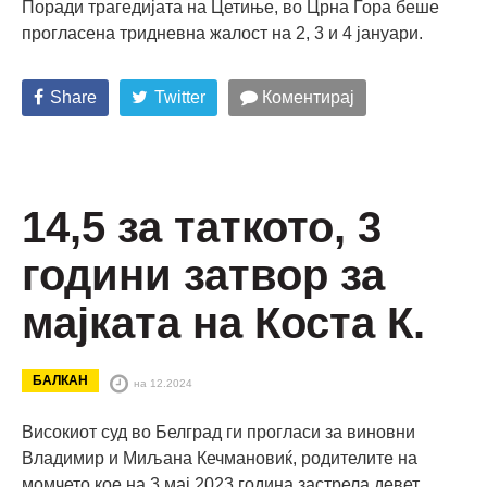
Поради трагедијата на Цетиње, во Црна Гора беше
прогласена тридневна жалост на 2, 3 и 4 јануари.
Share
Twitter
Коментирај
14,5 за таткото, 3
години затвор за
мајката на Коста К.
БАЛКАН
на 12.2024
Високиот суд во Белград ги прогласи за виновни
Владимир и Миљана Кечмановиќ, родителите на
момчето кое на 3 мај 2023 година застрела девет