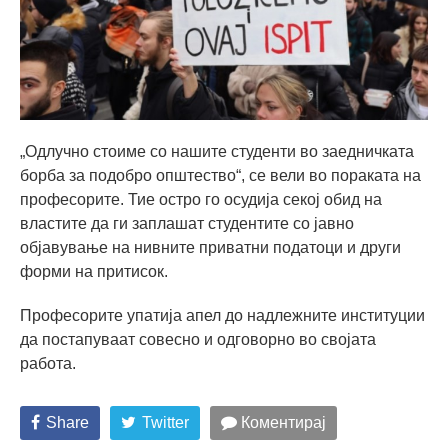
„Одлучно стоиме со нашите студенти во заедничката
борба за подобро општество“, се вели во пораката на
професорите. Тие остро го осудија секој обид на
властите да ги заплашат студентите со јавно
објавување на нивните приватни податоци и други
форми на притисок.
Професорите упатија апел до надлежните институции
да постапуваат совесно и одговорно во својата
работа.
Share
Twitter
Коментирај