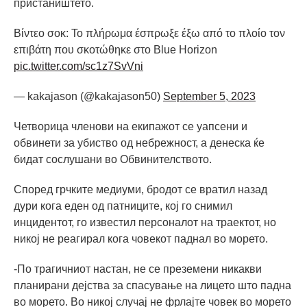
пристаништето.
Βίντεο σοκ: Το πλήρωμα έσπρωξε έξω από το πλοίο τον
επιβάτη που σκοτώθηκε στο Blue Horizon
pic.twitter.com/sc1z7SvVni
— kakajason (@kakajason50)
September 5, 2023
Четворица членови на екипажот се уапсени и
обвинети за убиство од небрежност, а денеска ќе
бидат сослушани во Обвинителството.
Според грчките медиуми, бродот се вратил назад
дури кога еден од патниците, кој го снимил
инцидентот, го известил персоналот на траектот, но
никој не реагирал кога човекот паднал во морето.
-По трагичниот настан, не се преземени никакви
планирани дејства за спасување на лицето што падна
во морето. Во никој случај не фрлајте човек во морето