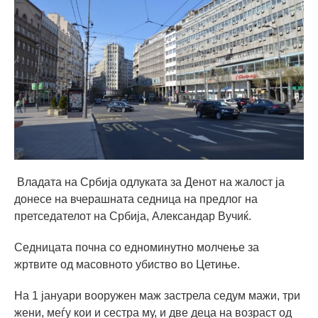
Владата на Србија одлуката за Денот на жалост ја
донесе на вчерашната седница на предлог на
претседателот на Србија, Александар Вучиќ.
Седницата почна со едноминутно молчење за
жртвите од масовното убиство во Цетиње.
На 1 јануари вооружен маж застрела седум мажи, три
жени, меѓу кои и сестра му, и две деца на возраст од