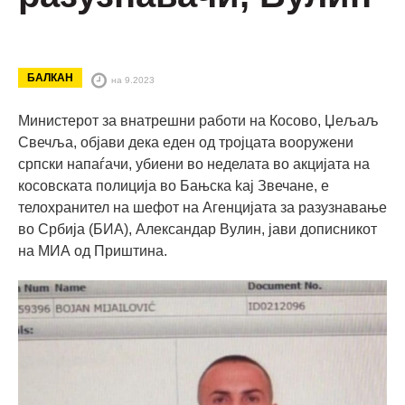
БАЛКАН
на 9.2023
Министерот за внатрешни работи на Косово, Џељаљ
Свечља, објави дека еден од тројцата вооружени
српски напаѓачи, убиени во неделата во акцијата на
косовската полиција во Бањска kaj Звечанe, е
телохранител на шефот на Агенцијата за разузнавање
во Србија (БИА), Александар Вулин, јави дописникот
на МИА од Приштина.