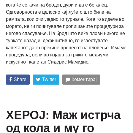
кога ќе се качи на бродот, дури и да е бегалец.
Одговорноста е целосно кај луѓето што биле на
рампата, кои очигледно го турнале. Кога го виделе во
морето, не ги почитувале пропишаните процедури за
негово спасување. На брод што веќе плови никого не
туркате назад и, дефинитивно, го известувате
капетанот да го прекине процесот на пловење. Имаме
процедура, вели во изјава за грчките медиуми,
искусниот капетан Сидерис Мамидис.
Share
Twitter
Коментирај
ХЕРОЈ: Маж истрча
од кола и му го