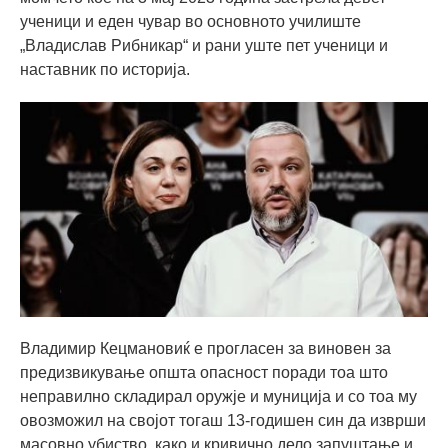
ученици и еден чувар во основното училиште
„Владислав Рибникар“ и рани уште пет ученици и
наставник по историја.
Владимир Кецмановиќ е прогласен за виновен за
предизвикување општа опасност поради тоа што
неправилно складирал оружје и муниција и со тоа му
овозможил на својот тогаш 13-годишен син да изврши
масовно убиство, како и кривично дело запуштање и