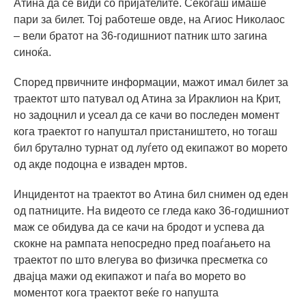
Атина да се ​​види со пријателите. Секогаш имаше
пари за билет. Тој работеше овде, на Агиос Николаос
– вели братот на 36-годишниот патник што загина
синоќа.
Според првичните информации, мажот имал билет за
траектот што патувал од Атина за Ираклион на Крит,
но задоцнил и усеал да се качи во последен момент
кога траектот го напуштал пристаништето, но тогаш
бил брутално турнат од луѓето од екипажот во морето
од акде подоцна е изваден мртов.
Инцидентот на траектот во Атина бил снимен од еден
од патниците. На видеото се гледа како 36-годишниот
маж се обидува да се качи на бродот и успева да
скокне на рампата непосредно пред поаѓањето на
траектот по што влегува во физичка пресметка со
двајца мажи од екипажот и паѓа во морето во
моментот кога траектот веќе го напушта