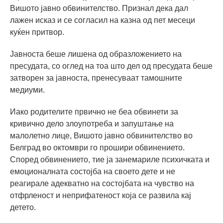
Вишото јавно обвинителство. Признал дека дал
лажен исказ и се согласил на казна од пет месеци
куќен притвор.
Јавноста беше лишена од образложението на
пресудата, со оглед на тоа што дел од пресудата беше
затворен за јавноста, пренесуваат тамошните
медиуми.
Иако родителите првично не беа обвинети за
кривично дело злоупотреба и запуштање на
малолетно лице, Вишото јавно обвинителство во
Белград во октомври го прошири обвинението.
Според обвинението, тие ја занемариле психичката и
емоционалната состојба на своето дете и не
реагирале адекватно на состојбата на чувство на
отфрленост и неприфатеност која се развила кај
детето.