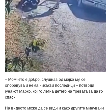
– Момчето е добро, слушнав од мајка му, се
опоравува и нема никакви последици – потврди
јунакот Марко, кој го легна детето на тревата за да го
спаси.
На видеото може да се види и како другите минувачи