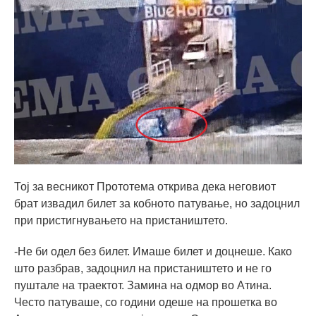
Тој за весникот Прототема открива дека неговиот
брат извадил билет за кобното патување, но задоцнил
при пристигнувањето на пристаништето.
-Не би одел без билет. Имаше билет и доцнеше. Како
што разбрав, задоцнил на пристаништето и не го
пуштале на траектот. Замина на одмор во Атина.
Често патуваше, со години одеше на прошетка во