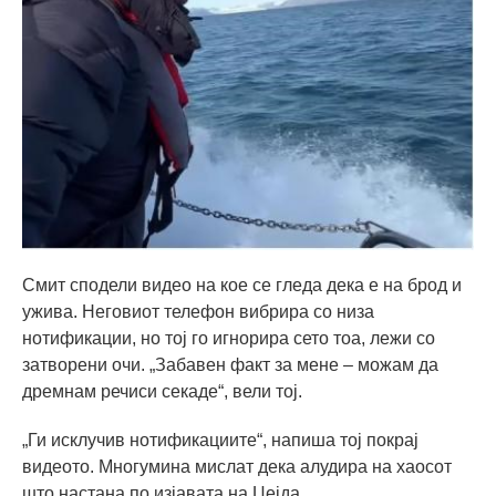
Смит сподели видео на кое се гледа дека е на брод и
ужива. Неговиот телефон вибрира со низа
нотификации, но тој го игнорира сето тоа, лежи со
затворени очи. „Забавен факт за мене – можам да
дремнам речиси секаде“, вели тој.
„Ги исклучив нотификациите“, напиша тој покрај
видеото. Многумина мислат дека алудира на хаосот
што настана по изјавата на Џејда.