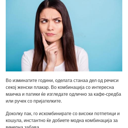
Во изминатите години, оделата станаа дел од речиси
секој женски плакар. Во комбинација со интересна
маичка и патики ќе изгледате одлично за кафе-средба
или ручек со пријателките.
Доколку пак, го искомбинирате со високи потпетици и
кошула, инстантно ќе добиете модна комбинација за
вечерна забава.