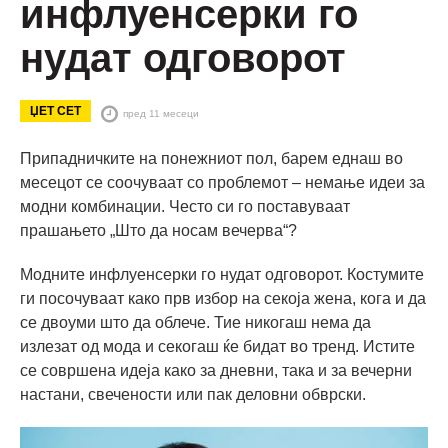
инфлуенсерки го
нудат одговорот
ЏЕТ СЕТ
пред 11 месеци
Припадничките на понежниот пол, барем еднаш во
месецот се соочуваат со проблемот – немање идеи за
модни комбинации. Често си го поставуваат
прашањето „Што да носам вечерва“?
Модните инфлуенсерки го нудат одговорот. Костумите
ги посочуваат како прв избор на секоја жена, кога и да
се двоуми што да облече. Тие никогаш нема да
излезат од мода и секогаш ќе бидат во тренд. Истите
се совршена идеја како за дневни, така и за вечерни
настани, свечености или пак деловни обврски.