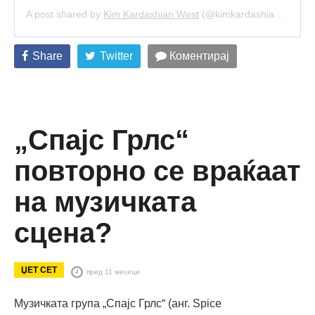
A post shared by
Kim Kardashian West
(@kimkardashian) on
Oct
Share
Twitter
Коментирај
„Спајс Грлс“
повторно се враќаат
на музичката
сцена?
ЏЕТ СЕТ
пред 11 месеци
Музичката група „Спајс Грлс“ (анг. Spice