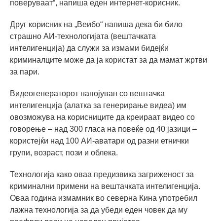
поверуваат“, напиша еден интернет-корисник.
Друг корисник на „Веибо“ напиша дека би било
страшно АИ-технологијата (вештачката
интелигенција) да служи за измами бидејќи
криминалците може да ја користат за да мамат жртви
за пари.
Видеогенераторот напојуван со вештачка
интелигенција (алатка за генерирање видеа) им
овозможува на корисниците да креираат видео со
говорење – над 300 гласа на повеќе од 40 јазици –
користејќи над 100 АИ-аватари од разни етнички
групи, возраст, пози и облека.
Технологија како оваа предизвика загриженост за
криминални примени на вештачката интелигенција.
Оваа година измамник во северна Кина употребил
лажна технологија за да убеди еден човек да му