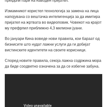
префрли пари на наводен пријател.
Измамникот користел технологија за замена на лица
напојувана со вештачка интелигенција за да имитира
пријател на жртвата во видеоповик. Човекот на крајот
му префрлил приближно 4,3 милиони јуани.
Во јануари Кина воведе нови правила, кои бараат од
бизнисите што нудат лажни услуги да ги добијат
вистинските идентитети на своите корисници.
Според новите правила, секоја лажна содржина мора
да биде соодветно означена за да се избегне забуна.