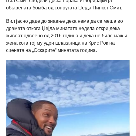
Вил Смит сподели дрска порака игнорирајќи ја
објавената бомба од сопругата Џејда Пинкет Смит.
Вил јасно даде до знаење дека нема да се меша во
драмата откога Џејда минатата недела откри дека
живеат одвоено од 2016 година и дека не биле маж и
жена кога тој му удри шлаканица на Крис Рок на
сцената на „Оскарите“ минатата година.