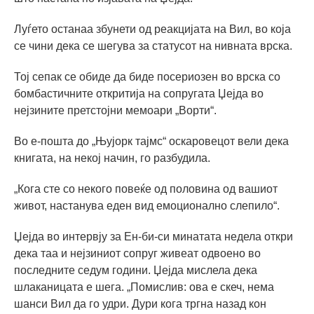
Луѓето останаа збунети од реакцијата на Вил, во која
се чини дека се шегува за статусот на нивната врска.
Тој сепак се обиде да биде посериозен во врска со
бомбастичните откритија на сопругата Џејда во
нејзините претстојни мемоари „Ворти“.
Во е-пошта до „Њујорк тајмс“ оскаровецот вели дека
книгата, на некој начин, го разбудила.
„Кога сте со некого повеќе од половина од вашиот
живот, настанува еден вид емоционално слепило“.
Џејда во интервју за Ен-би-си минатата недела откри
дека таа и нејзиниот сопруг живеат одвоено во
последните седум години. Џејда мислела дека
шлаканицата е шега. „Помислив: ова е скеч, нема
шанси Вил да го удри. Дури кога тргна назад кон