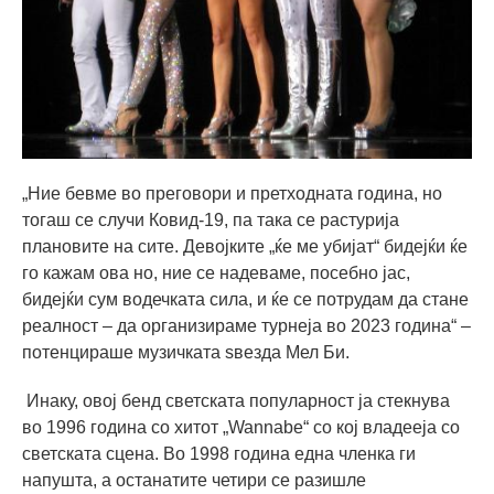
„Ние бевме во преговори и претходната година, но
тогаш се случи Ковид-19, па така се растурија
плановите на сите. Девојките „ќе ме убијат“ бидејќи ќе
го кажам ова но, ние се надеваме, посебно јас,
бидејќи сум водечката сила, и ќе се потрудам да стане
реалност – да организираме турнеја во 2023 година“ –
потенцираше музичката ѕвезда Мел Би.
Инаку, овој бенд светската популарност ја стекнува
во 1996 година со хитот „Wannabe“ со кој владееја со
светската сцена. Во 1998 година една членка ги
напушта, а останатите четири се разишле