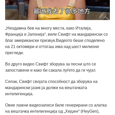
„Неодамна бев на многу места, како Италија,
Франција и Јапонија“, вели Свифт на мандарински со
благ американски призвук.Видеото беше споделено
на 21 октомври и оттогаш има над шест милиони
прегледи.
Во друго видео Свифт зборува за песни што се
запоставени и како би сакала луѓето да ги чујат.
Сепак, Свифт својата способност да зборува на
мандарински јазик ја должи на вештачката
интелигенција.
Овие лажни видеозаписи биле генерирани со алатка
на вештачка интелигенција од „Хејџен“ (HeyGen),