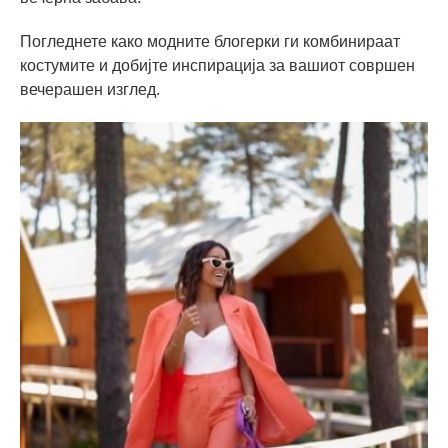
Погледнете како модните блогерки ги комбинираат
костумите и добијте инспирација за вашиот совршен
вечерашен изглед.