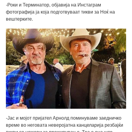
-Роки и Терминатор, објавија на Инстаграм
фотографија ја која подготвуваат тикви за Ноќ на
вештерките.
-Јас и мојот пријател Арнолд поминуваме заедничко
време во неговата неверојатна канцеларија резбајќи