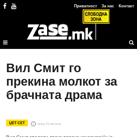
Приватност
За нас
Контакт
Вил Смит го
прекина молкот за
брачната драма
ЏЕТ СЕТ
пред 10 месеци