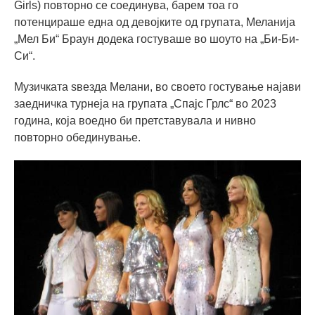
Girls) повторно се соединува, барем тоа го
потенцираше една од девојките од групата, Меланија
„Мел Би“ Браун додека гостуваше во шоуто на „Би-Би-
Си“.
Музичката ѕвезда Мелани, во своето гостување најави
заедничка турнеја на групата „Спајс Грлс“ во 2023
година, која воедно би претставувала и нивно
повторно обединување.