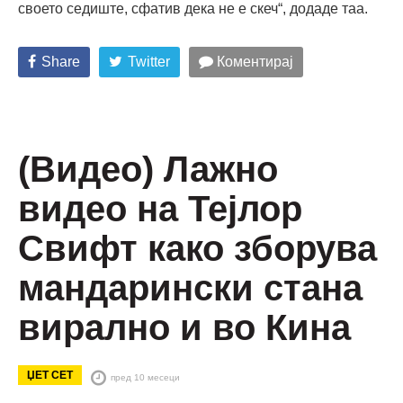
своето седиште, сфатив дека не е скеч“, додаде таа.
Share
Twitter
Коментирај
(Видео) Лажно
видео на Тејлор
Свифт како зборува
мандарински стана
вирално и во Кина
ЏЕТ СЕТ
пред 10 месеци