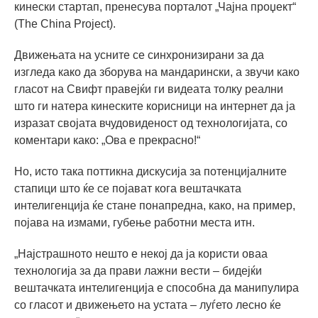
кинески стартап, пренесува порталот „Чајна проџект“
(The China Project).
Движењата на усните се синхронизирани за да
изгледа како да зборува на мандарински, а звучи како
гласот на Свифт правејќи ги видеата толку реални
што ги натера кинеските корисници на интернет да ја
изразат својата вчудовиденост од технологијата, со
коментари како: „Ова е прекрасно!“
Но, исто така поттикна дискусија за потенцијалните
стапици што ќе се појават кога вештачката
интелигенција ќе стане понапредна, како, на пример,
појава на измами, губење работни места итн.
„Најстрашното нешто е некој да ја користи оваа
технологија за да прави лажни вести – бидејќи
вештачката интелигенција е способна да манипулира
со гласот и движењето на устата – луѓето лесно ќе