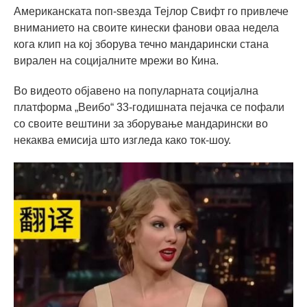
Американската поп-ѕвезда Тејлор Свифт го привлече
вниманието на своите кинески фанови оваа недела
кога клип на кој зборува течно мандарински стана
вирален на социјалните мрежи во Кина.
Во видеото објавено на популарната социјална
платформа „Веибо“ 33-годишната пејачка се пофали
со своите вештини за зборување мандарински во
некаква емисија што изгледа како ток-шоу.