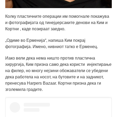
Колку пластичните операции им помогнале покажува
и фотографијата од тинејџерсаките денови на Ким и
Кортни , каде позираат заедно.
„Одиме во Ерменија“, напиша Ким покрај
фотографија. Имено, нивниот татко е Ерменец.
Иако вели дека нема ништо против пластична
хирургија, Ким призна само дека користи инјектирање
на филер, но многу нејзини обожаватели се убедени
дека работела на носот, на бутовите и на задникот,
пренесува Harpers Bazaar. Кортни призна дека ги
зголемила градите.