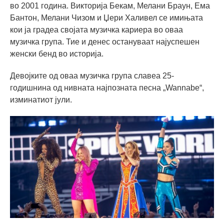
во 2001 година. Викторија Бекам, Мелани Браун, Ема
Бантон, Мелани Чизом и Џери Халивел се имињата
кои ја градеа својата музичка кариера во оваа
музичка група. Тие и денес остануваат најуспешен
женски бенд во историја.
Девојките од оваа музичка група славеа 25-
годишнина од нивната најпозната песна „Wannabe“,
изминатиот јули.