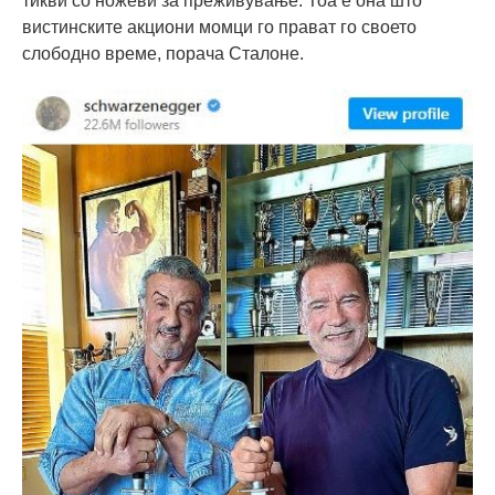
тикви со ножеви за преживување. Тоа е она што
вистинските акциони момци го прават го своето
слободно време, порача Сталоне.