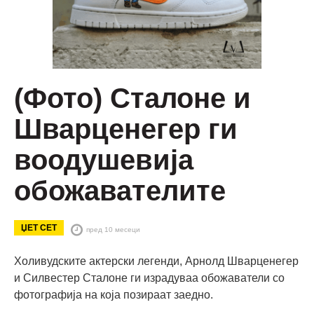
(Фото) Сталоне и
Шварценегер ги
воодушевија
обожавателите
ЏЕТ СЕТ
пред 10 месеци
Холивудските актерски легенди, Арнолд Шварценегер
и Силвестер Сталоне ги израдуваа обожаватели со
фотографија на која позираат заедно.