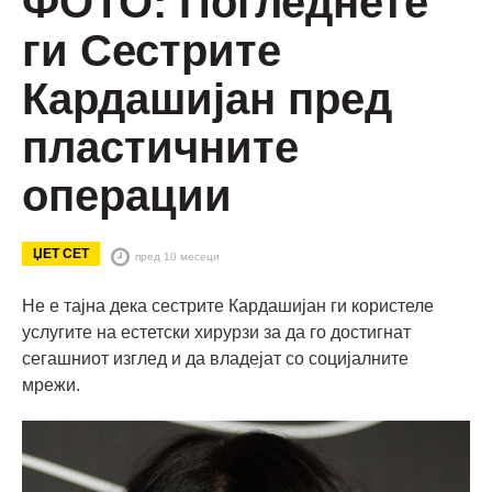
ФОТО: Погледнете
ги Сестрите
Кардашијан пред
пластичните
операции
ЏЕТ СЕТ
пред 10 месеци
Не е тајна дека сестрите Кардашијан ги користеле
услугите на естетски хирурзи за да го достигнат
сегашниот изглед и да владејат со социјалните
мрежи.