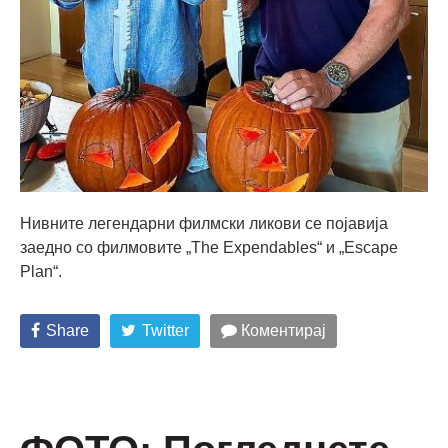
Нивните легендарни филмски ликови се појавија
заедно со филмовите „The Expendables“ и „Escape
Plan“.
Share
Twitter
Коментирај