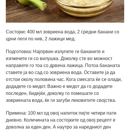
Состојки: 400 мл зовриена вода, 2 средни банани со
црни пеги по нив, 2 лажици мед.
Подготовка: Најпрвин излупете ги бананите и
изгмечете ги со вилушка. Доколку сте во можност
направете го тоа со дрвена лажица. Потоа бананата
ставете ја во сад со зовриена вода. Оставете ја да
отстои околу половина час. Кога смесата ќе се олади,
додадете го медот. Важно е медот да го додадете
последен, бидејќи, доколку го помешате со
зовриената вода, ќе ги загуби лековитите својства.
Примена: 100 мл од овој напиток пијте четири пати
дневно. Количината на состојките од овој рецепт е
доволна за еден ден. А наутро за наредниот ден