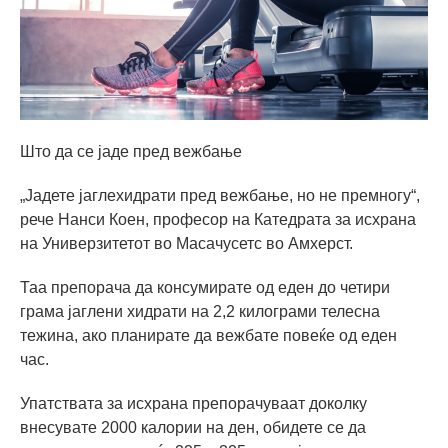
Што да се јаде пред вежбање
„Јадете јаглехидрати пред вежбање, но не премногу“,
рече Нанси Коен, професор на Катедрата за исхрана
на Универзитетот во Масачусетс во Амхерст.
Таа препорача да консумирате од еден до четири
грама јаглени хидрати на 2,2 килограми телесна
тежина, ако планирате да вежбате повеќе од еден
час.
Упатствата за исхрана препорачуваат доколку
внесувате 2000 калории на ден, обидете се да