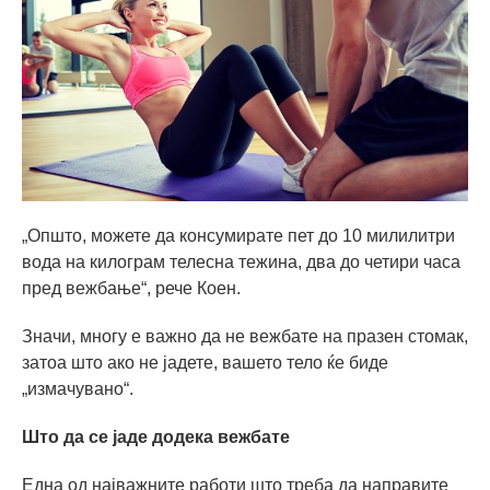
„Општо, можете да консумирате пет до 10 милилитри
вода на килограм телесна тежина, два до четири часа
пред вежбање“, рече Коен.
Значи, многу е важно да не вежбате на празен стомак,
затоа што ако не јадете, вашето тело ќе биде
„измачувано“.
Што да се јаде додека вежбате
Една од најважните работи што треба да направите