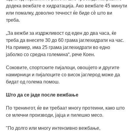
додека вежбате е хидратација. Ако вежбате 45 минути
или помалку, доволно течност ќе биде сè што ви
треба.
„За вежби за издржливост од еден до два часа, ќе
треба да внесете 30 до 60 грама јаглехидрати на час.
На пример, има 25 грама јаглехидрати во едно
јаболко со средна големина“, рече Коен.
Соковите, спортските пијалоци, овошјето и другите
намирници и пијалоците со висок јаглерод може да
бидат од голема помош.
Што да се јаде после вежбање
По тренингот, ќе ви требаат многу протеини, како што
се млечни производи, јајца и пилешко месо.
"По долго или многу интензивно вежбање,