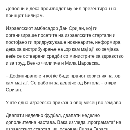
Дополни и дека производот му бил презентиран на
принцот Вилијам.
Израелскиот амбасадор Дан Оријан, кој ги
организираше посетите на израелските стартапи и
постојано ги придружуваше новинарите, информира
дека за дистрибуирање на „ор кам мај ај“ во земјава
веќе се остварени средби со министрите за здравство
и за труд, Венко Филипче и Мила Царовска.
– Дефинирано е и кој ќе биде првиот корисник на „ор
кам мај ај“. Се работи за девојче од Битола – откри
Оријан.
Уште една израелска приказна овој месец во земјава
Двапати неделно фудбал, двапати неделно
дополнителна настава. Вака изгледа „програмата“ на
израелскиот стартап, чиј основач Лиран Гераси