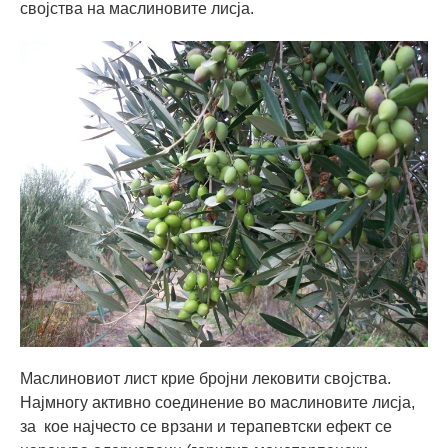
својства на маслиновите лисја.
Маслиновиот лист крие бројни лековити својства.
Најмногу активно соединение во маслиновите лисја,
за кое најчесто се врзани и терапевтски ефект се