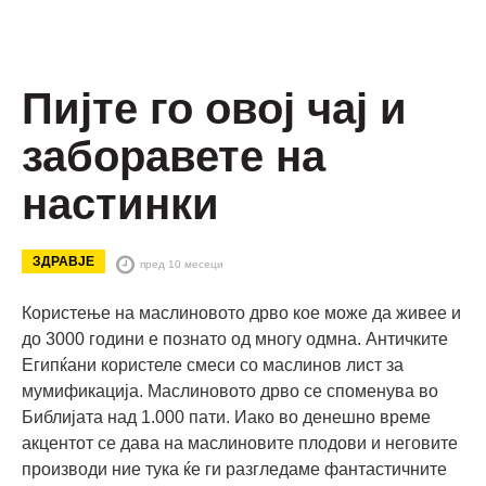
Пијте го овој чај и
заборавете на
настинки
ЗДРАВЈЕ
пред 10 месеци
Користење на маслиновото дрво кое може да живее и
до 3000 години е познато од многу одмна. Античките
Египќани користеле смеси со маслинов лист за
мумификација. Маслиновото дрво се споменува во
Библијата над 1.000 пати. Иако во денешно време
акцентот се дава на маслиновите плодови и неговите
производи ние тука ќе ги разгледаме фантастичните