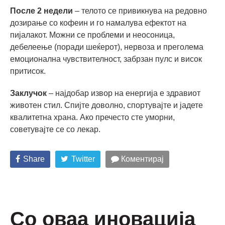
После 2 недели
– телото се привикнува на редовно
дозирање со кофеин и го намалува ефектот на
пијалакот. Можни се проблеми и неосоница,
дебелеење (поради шеќерот), нервоза и преголема
емоционална чувствителност, забрзан пулс и висок
притисок.
Заклучок
– најдобар извор на енергија е здравиот
животен стил. Спијте доволно, спортувајте и јадете
квалитетна храна. Ако пречесто сте уморни,
советувајте се со лекар.
Share
Twitter
Коментирај
Со оваа иновација