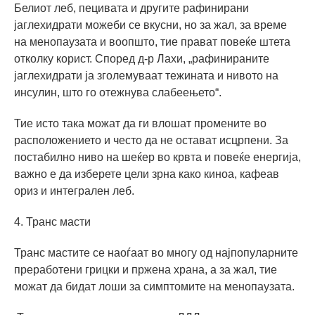
Белиот леб, пецивата и другите рафинирани
јаглехидрати можеби се вкусни, но за жал, за време
на менопаузата и воопшто, тие прават повеќе штета
отколку корист. Според д-р Лахи, „рафинираните
јаглехидрати ја зголемуваат тежината и нивото на
инсулин, што го отежнува слабеењето“.
Тие исто така можат да ги влошат промените во
расположението и често да не остават исцрпени. За
постабилно ниво на шеќер во крвта и повеќе енергија,
важно е да изберете цели зрна како киноа, кафеав
ориз и интегрален леб.
4. Транс масти
Транс мастите се наоѓаат во многу од најпопуларните
преработени грицки и пржена храна, а за жал, тие
можат да бидат лоши за симптомите на менопаузата.