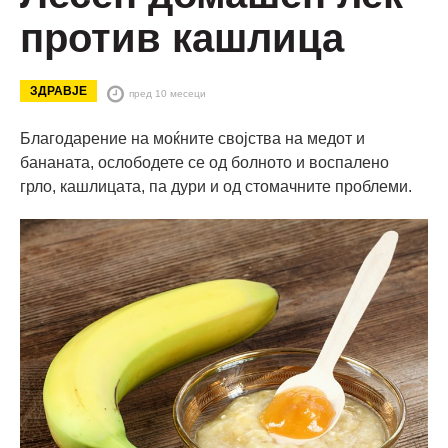
против кашлица
ЗДРАВЈЕ
пред 10 месеци
Благодарение на моќните својства на медот и
бананата, ослободете се од болното и воспалено
грло, кашлицата, па дури и од стомачните проблеми.