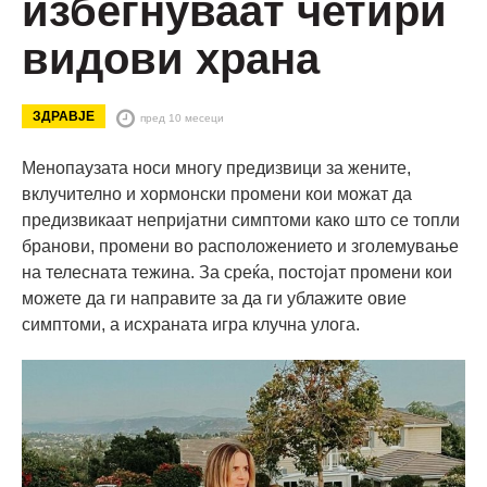
избегнуваат четири
видови храна
ЗДРАВЈЕ
пред 10 месеци
Менопаузата носи многу предизвици за жените,
вклучително и хормонски промени кои можат да
предизвикаат непријатни симптоми како што се топли
бранови, промени во расположението и зголемување
на телесната тежина. За среќа, постојат промени кои
можете да ги направите за да ги ублажите овие
симптоми, а исхраната игра клучна улога.