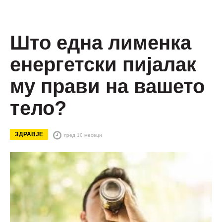
Што една лименка
енергетски пијалак
му прави на вашето
тело?
ЗДРАВЈЕ
пред 10 месеци