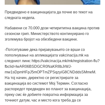
Предвидено е вакцинацијата да почне во текот на
следната недела.
Набавени се 70.000 дози четиритипна вакцина против
сезонски грип. Министерството континуирано го
зголемува бројот на обезбедени вакцини.
-Потсетуваме дека пријавувањето се врши со
пополнување на апликацијата vakcinacija.mk на
следниот линк: https://vakcinacija.mk/mk/registration-flu?
fbclid=IwAR06BSDGCR0NaKR8bJrWJ-
mw1sDpmHFpJ5mOPTmZPSqzyiG8CNDddsSMmeM.
На тој начин, директно се регистрирате за
вакцинација во системот Мој Термин. Согласно
распоредот предвиден во планот за вакцинација,
преку смс ќе добиете повратна информација за
точниот датум, час и место кога треба да се