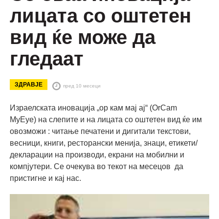
лицата со оштетен
вид ќе може да
гледаат
ЗДРАВЈЕ
пред 10 месеци
Израелската иновација „ор кам мај ај“ (OrCam
MyEye) на слепите и на лицата со оштетен вид ќе им
овозможи : читање печатени и дигитали текстови,
весници, книги, ресторански менија, знаци, етикети/
декларации на производи, екрани на мобилни и
компјутери. Се очекува во текот на месецов да
пристигне и кај нас.