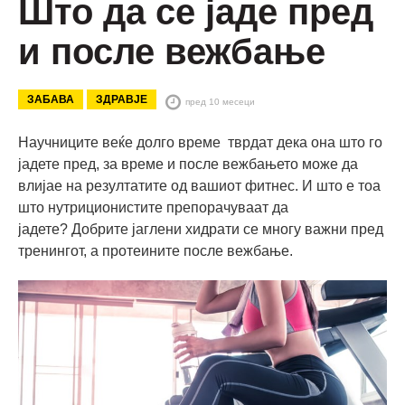
Што да се јаде пред
и после вежбање
ЗАБАВА
ЗДРАВЈЕ
пред 10 месеци
Научниците веќе долго време тврдат дека она што го
јадете пред, за време и после вежбањето може да
влијае на резултатите од вашиот фитнес. И што е тоа
што нутриционистите препорачуваат да
јадете? Добрите јаглени хидрати се многу важни пред
тренингот, а протеините после вежбање.