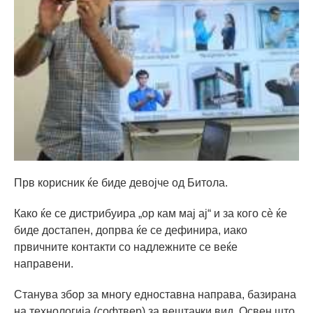
Прв корисник ќе биде девојче од Битола.
Како ќе се дистрибуира „ор кам мај ај“ и за кого сè ќе
биде достапен, допрва ќе се дефинира, иако
првичните контакти со надлежните се веќе
направени.
Станува збор за многу едноставна направа, базирана
на технологија (софтвер) за вештачки вид. Освен што