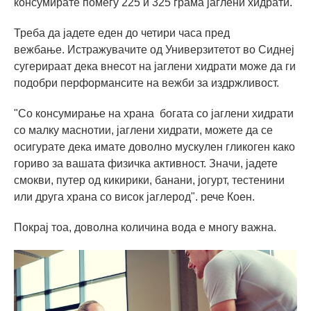
консумирате помеѓу 225 и 325 грама јаглени хидрати.
Треба да јадете еден до четири часа пред
вежбање. Истражувачите од Универзитетот во Сиднеј
сугерираат дека внесот на јаглени хидрати може да ги
подобри перформансите на вежби за издржливост.
"Со консумирање на храна богата со јаглени хидрати
со малку маснотии, јаглени хидрати, можете да се
осигурате дека имате доволно мускулен гликоген како
гориво за вашата физичка активност. Значи, јадете
смокви, путер од кикирики, банани, јогурт, тестенини
или друга храна со висок јаглерод". рече Коен.
Покрај тоа, доволна количина вода е многу важна.