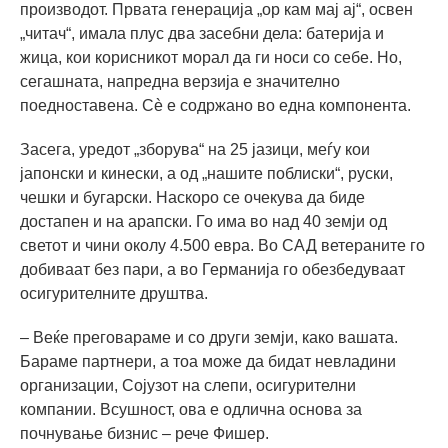
производот. Првата генерација „ор кам мај ај“, освен
„читач“, имала плус два засебни дела: батерија и
жица, кои корисникот морал да ги носи со себе. Но,
сегашната, напредна верзија е значително
поедноставена. Сè е содржано во една компонента.
Засега, уредот „зборува“ на 25 јазици, меѓу кои
јапонски и кинески, а од „нашите поблиски“, руски,
чешки и бугарски. Наскоро се очекува да биде
достапен и на арапски. Го има во над 40 земји од
светот и чини околу 4.500 евра. Во САД ветераните го
добиваат без пари, а во Германија го обезбедуваат
осигурителните друштва.
– Веќе преговараме и со други земји, како вашата.
Бараме партнери, а тоа може да бидат невладини
организации, Сојузот на слепи, осигурителни
компании. Всушност, ова е одлична основа за
почнување бизнис – рече Фишер.