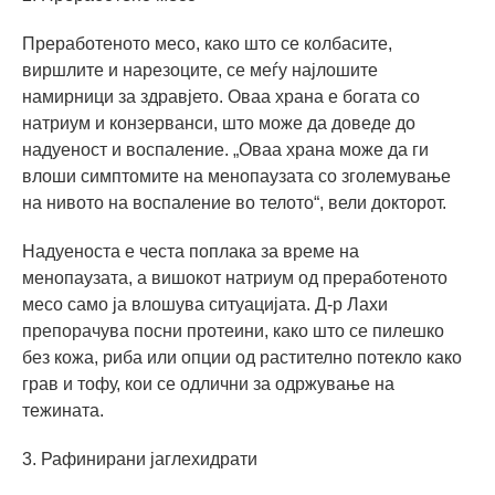
Преработеното месо, како што се колбасите,
виршлите и нарезоците, се меѓу најлошите
намирници за здравјето. Оваа храна е богата со
натриум и конзерванси, што може да доведе до
надуеност и воспаление. „Оваа храна може да ги
влоши симптомите на менопаузата со зголемување
на нивото на воспаление во телото“, вели докторот.
Надуеноста е честа поплака за време на
менопаузата, а вишокот натриум од преработеното
месо само ја влошува ситуацијата. Д-р Лахи
препорачува посни протеини, како што се пилешко
без кожа, риба или опции од растително потекло како
грав и тофу, кои се одлични за одржување на
тежината.
3. Рафинирани јаглехидрати