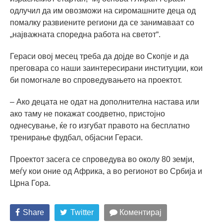
одлучил да им овозможи на сиромашните деца од
помалку развиените региони да се занимаваат со
„најважната споредна работа на светот“.
Гераси овој месец треба да дојде во Скопје и да
преговара со наши заинтересирани институции, кои
би помогнале во спроведувањето на проектот.
– Ако децата не одат на дополнителна настава или
ако таму не покажат соодветно, пристојно
однесување, ќе го изгубат правото на бесплатно
тренирање фудбал, објасни Гераси.
Проектот засега се спроведува во околу 80 земји,
меѓу кои оние од Африка, а во регионот во Србија и
Црна Гора.
Share
Twitter
Коментирај