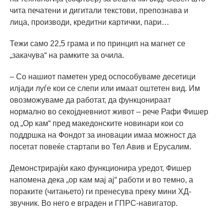
чита печатени и дигитали текстови, препознава и
лица, производи, кредитни картички, пари…
Тежи само 22,5 грама и по принцип на магнет се
„закачува“ на рамките за очила.
– Со нашиот паметен уред оспособуваме десетици
илјади луѓе кои се слепи или имаат оштетен вид. Им
овозможуваме да работат, да функцонираат
нормално во секојдневниот живот – рече Рафи Фишер
од „Ор кам“ пред македонските новинари кои со
поддршка на Фондот за иновации имаа можност да
посетат повеќе стартапи во Тел Авив и Ерусалим.
Демонстрирајќи како функционира уредот, Фишер
напомена дека „ор кам мај ај“ работи и во темно, а
пораките (читањето) ги пренесува преку мини ХД-
звучник. Во него е вграден и ГПРС-навигатор.