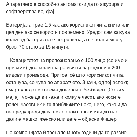
Апаратчето е способно автоматски да го ажурира и
софтверот за вај-фај.
Батеријата трае 1,5 час ако корисникот чита книга или
цел ден ако се користи повремено. Уредот сам кажува
колку од батеријата е потрошена, а се полни многу
брзо, 70 отсто за 15 минути.
– Капацитетот на препознавање е 100 лица (со име и
презиме), два милиона различни баркодови и 200
видови производи. Притоа, сè што корисникот чита,
останува, се чува во апаратчето. Значи, од тој аспект,
смарт уредот е сосема доверлив, безбеден. „Ор кам
мај ај“ може да ви каже и колку е часот, ако носите
рачен часовник и го приближите накај него, како и да
ве предупреди дека некој стои спроти или до вас,
дали е машко, женско или дете – објасни Фишер.
На компанијата ѝ требале многу години да го развие