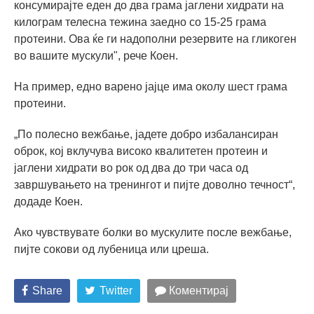
консумирајте еден до два грама јаглени хидрати на
килограм телесна тежина заедно со 15-25 грама
протеини. Ова ќе ги надополни резервите на гликоген
во вашите мускули", рече Коен.
На пример, едно варено јајце има околу шест грама
протеини.
„По полесно вежбање, јадете добро избалансиран
оброк, кој вклучува високо квалитетен протеин и
јаглени хидрати во рок од два до три часа од
завршувањето на тренингот и пијте доволно течност“,
додаде Коен.
Ако чувствувате болки во мускулите после вежбање,
пијте сокови од лубеница или цреша.
Share
Twitter
Коментирај