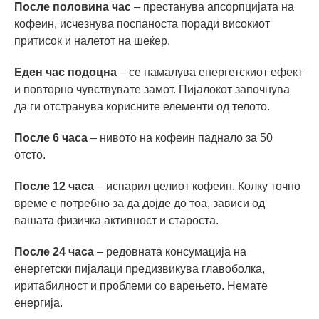
После половина час
– престанува апсорпцијата на
кофеин, исчезнува поспаноста поради високиот
притисок и налетот на шеќер.
Еден час подоцна
– се намалува енергетскиот ефект
и повторно чувствувате замот. Пијалокот започнува
да ги отстранува корисните елементи од телото.
После 6 часа
– нивото на кофеин паднало за 50
отсто.
После 12 часа
– испарил целиот кофеин. Колку точно
време е потребно за да дојде до тоа, зависи од
вашата физичка активност и староста.
После 24 часа
– редовната консумација на
енергетски пијалаци предизвикува главоболка,
иритабилност и проблеми со варењето. Немате
енергија.