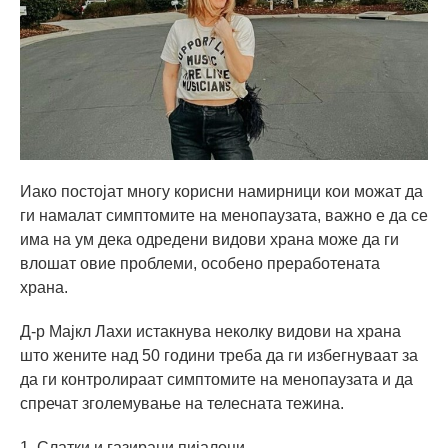
Иако постојат многу корисни намирници кои можат да
ги намалат симптомите на менопаузата, важно е да се
има на ум дека одредени видови храна може да ги
влошат овие проблеми, особено преработената
храна.
Д-р Мајкл Лахи истакнува неколку видови на храна
што жените над 50 години треба да ги избегнуваат за
да ги контролираат симптомите на менопаузата и да
спречат зголемување на телесната тежина.
1. Слатки и газирани пијалоци