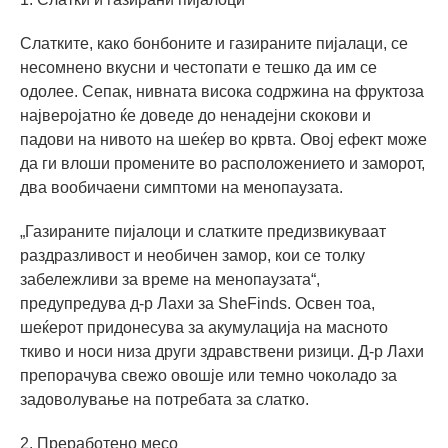
Слатките, како бонбоните и газираните пијалаци, се
несомнено вкусни и честопати е тешко да им се
одолее. Сепак, нивната висока содржина на фруктоза
најверојатно ќе доведе до ненадејни скокови и
падови на нивото на шеќер во крвта. Овој ефект може
да ги влоши промените во расположението и заморот,
два вообичаени симптоми на менопаузата.
„Газираните пијалоци и слатките предизвикуваат
раздразливост и необичен замор, кои се толку
забележливи за време на менопаузата“,
предупредува д-р Лахи за SheFinds. Освен тоа,
шеќерот придонесува за акумулација на масното
ткиво и носи низа други здравствени ризици. Д-р Лахи
препорачува свежо овошје или темно чоколадо за
задоволување на потребата за слатко.
2. Преработено месо