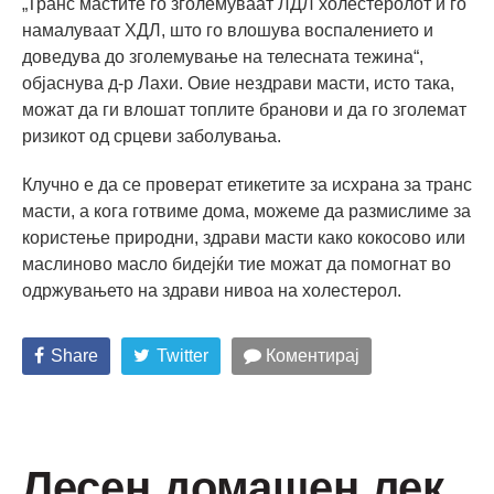
„Транс мастите го зголемуваат ЛДЛ холестеролот и го
намалуваат ХДЛ, што го влошува воспалението и
доведува до зголемување на телесната тежина“,
објаснува д-р Лахи. Овие нездрави масти, исто така,
можат да ги влошат топлите бранови и да го зголемат
ризикот од срцеви заболувања.
Клучно е да се проверат етикетите за исхрана за транс
масти, а кога готвиме дома, можеме да размислиме за
користење природни, здрави масти како кокосово или
маслиново масло бидејќи тие можат да помогнат во
одржувањето на здрави нивоа на холестерол.
Share
Twitter
Коментирај
Лесен домашен лек