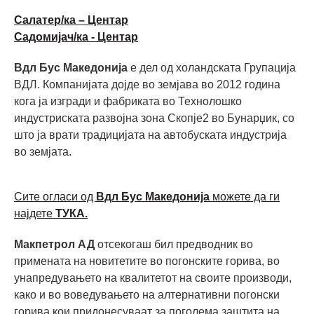
Салатер/ка – Центар
Садомијач/ка - Центар
Вдл Бус Македонија
е дел од холандската Групација
ВДЛ. Компанијата дојде во земјава во 2012 година
кога ја изгради и фабриката во Технолошко
индустриската развојна зона Скопје2 во Бунарџик, со
што ја врати традицијата на автобуската индустрија
во земјата.
Сите огласи од
Вдл Бус Македонија
можете да ги
најдете
ТУКА.
Макпетрол АД
отсекогаш бил предводник во
примената на новитетите во погонските горива, во
унапредувањето на квалитетот на своите производи,
како и во воведувањето на алтернативни погонски
горива кои придонесуваат за поголема заштита на