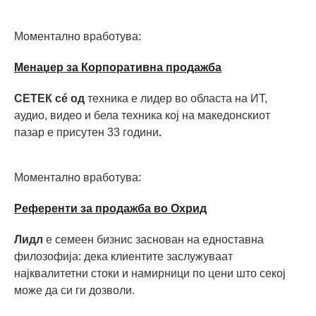
Моментално вработува:
Mенаџер за Корпоративна продажба
СЕТЕК сé од
техника е лидер во областа на ИТ,
аудио, видео и бела техника кој на македонскиот
пазар е присутен 33 години
.
Моментално вработува:
Референти за продажба во Охрид
Лидл
е семеен бизнис заснован на едноставна
филозофија: дека клиентите заслужуваат
најквалитетни стоки и намирници по цени што секој
може да си ги дозволи.