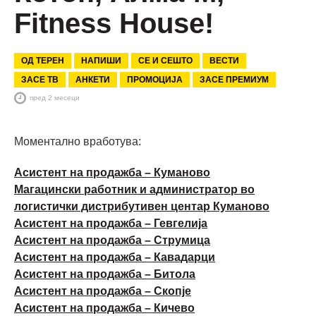
Fitness House!
ОД ТЕРЕН
НАПИШИ
СЕ И СЕШТО
ВЕСТИ
ЗАСЕ ТВ
АНКЕТИ
ПРОМОЦИЈА
ЗАСЕ ПРЕМИУМ
пред 2 месеци
Моментално вработува:
Асистент на продажба – Куманово
Магацински работник и администратор во
логистички дистрибутивен центар Куманово
Асистент на продажба – Гевгелија
Асистент на продажба – Струмица
Асистент на продажба – Кавадарци
Асистент на продажба – Битола
Асистент на продажба – Скопје
Асистент на продажба – Кичево