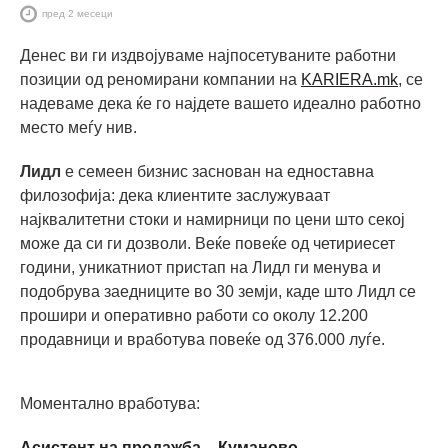
пред 2 месеци
Денес ви ги издвојуваме најпосетуваните работни
позиции од реномирани компании на
KARIERA.mk
, се
надеваме дека ќе го најдете вашето идеално работно
место меѓу нив.
Лидл
е семеен бизнис заснован на едноставна
филозофија: дека клиентите заслужуваат
најквалитетни стоки и намирници по цени што секој
може да си ги дозволи. Веќе повеќе од четириесет
години, уникатниот пристап на Лидл ги менувa и
подобрувa заедниците во 30 земји, каде што Лидл се
прошири и оперативно работи со околу 12.200
продавници и вработува повеќе од 376.000 луѓе.
Моментално вработува:
Асистент на продажба – Куманово