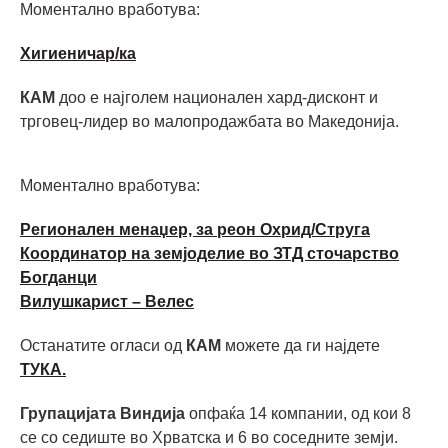
Моментално вработува:
Хигиеничар/ка
КАМ
доо е најголем национален хард-дисконт и
трговец-лидер во малопродажбата во Македонија.
Моментално вработува:
Регионален менаџер, за реон Охрид/Струга
Координатор на земјоделие во ЗТД сточарство
Богданци
Вилушкарист – Велес
Останатите огласи од
КАМ
можете да ги најдете
ТУКА.
Групацијата Виндија
опфаќа 14 компании, од кои 8
се со седиште во Хрватска и 6 во соседните земји.