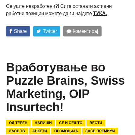
Се уште невработени?! Сите останати активни
работни позиции можете да ги најдете
ТУКА.
Share
Twitter
Коментирај
Вработување во
Puzzle Brains, Swiss
Marketing, OIP
Insurtech!
ОД ТЕРЕН
НАПИШИ
СЕ И СЕШТО
ВЕСТИ
ЗАСЕ ТВ
АНКЕТИ
ПРОМОЦИЈА
ЗАСЕ ПРЕМИУМ