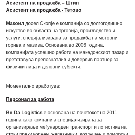
Асистент на продажба – Штип
Асистент на продажба - Тетово
Макоил
дооел Скопје е компанија со долгогодишно
искуство во областа на трговија, производство и
услуги, специјализирана за продажба на моторни
горива и мазива. Основана во 2006 година,
компанијата успешно работи на македонскиот пазар и
претставува препознатлив и доверлив партнер за
физички лица и деловни субјекти.
Моментално вработува:
Персонал за работа
Be-Da Logistics
е основана на почетокот на 2011
година како компанија специјализирана за
организирање меѓународен транспорт и логистика на
стоки преку копнен, железнички, воздушен и поморски