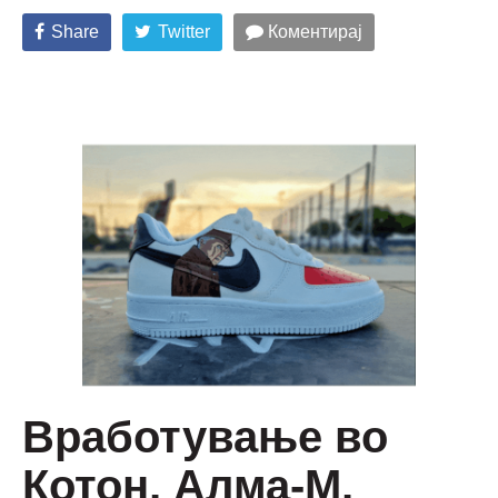
Share
Twitter
Коментирај
Вработување во
Котон, Алма-М,