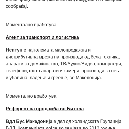
сообраќај.
Моментално вработува:
Агент за транспорт и логистика
Нептун
е најголемата малопродажна и
дистрибутивна мрежа на производи од бела техника,
апарати за домаќинство, ТВ/Аудио/Видео, компјутери,
телефони, фото апарати и камери, производи за нега
и убавина, ладење и греење, во Македонијa.
Моментално вработува:
Референт за продажба во Битола
Вдл Бус Македонија
е дел од холандската Групација
ВДЛ. Компанијата дојде во земјава во 2012 година