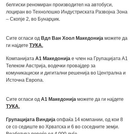
белгиски реномиран производител на автобуси,
лоциран во Технолошко Индустриската Развојна Зона
– Скопје 2, во Бунарџик.
Сите огласи од
Вдл Ван Хоол Македонија
можете да
ги најдете
ТУКА.
Компанијата
А1 Македонија
е член на Групацијата А1
Телеком Австрија, водечки провајдер за
комуникациски и дигитални решенија во Централна и
Источна Европа.
Сите огласи од
А1 Македонија
можете да ги најдете
ТУКА.
Групацијата Виндија
опфаќа 14 компании, од кои 8
се со седиште во Хрватска и 6 во соседните земји.
Вработува повеќе од 4.000 луѓе.