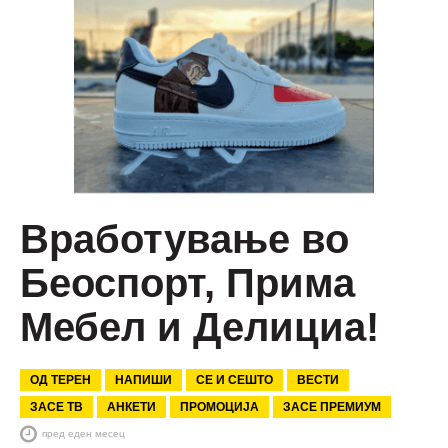
Вработување во
Беоспорт, Прима
Мебел и Делициа!
ОД ТЕРЕН
НАПИШИ
СЕ И СЕШТО
ВЕСТИ
ЗАСЕ ТВ
АНКЕТИ
ПРОМОЦИЈА
ЗАСЕ ПРЕМИУМ
пред еден месец