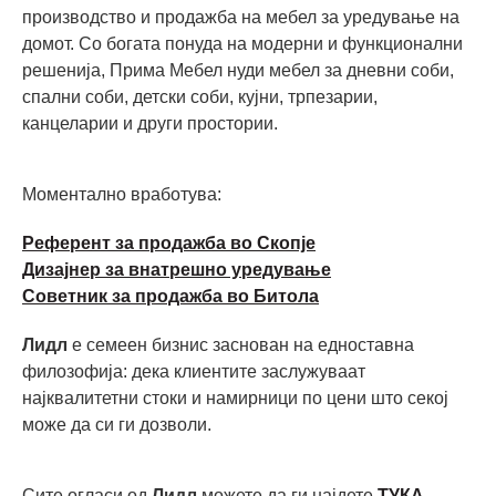
производство и продажба на мебел за уредување на
домот. Со богата понуда на модерни и функционални
решенија, Прима Мебел нуди мебел за дневни соби,
спални соби, детски соби, кујни, трпезарии,
канцеларии и други простории.
Моментално вработува:
Референт за продажба во Скопје
Дизајнер за внатрешно уредување
Советник за продажба во Битола
Лидл
е семеен бизнис заснован на едноставна
филозофија: дека клиентите заслужуваат
најквалитетни стоки и намирници по цени што секој
може да си ги дозволи.
Сите огласи од
Лидл
можете да ги најдете
ТУКА.