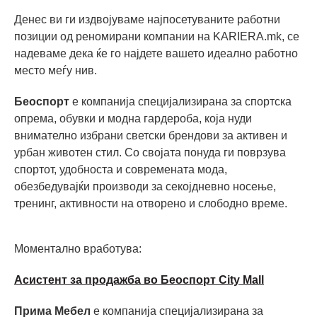
Денес ви ги издвојуваме најпосетуваните работни
позиции од реномирани компании на KARIERA.mk, се
надеваме дека ќе го најдете вашето идеално работно
место меѓу нив.
Беоспорт
е компанија специјализирана за спортска
опрема, обувки и модна гардероба, која нуди
внимателно избрани светски брендови за активен и
урбан животен стил. Со својата понуда ги поврзува
спортот, удобноста и современата мода,
обезбедувајќи производи за секојдневно носење,
тренинг, активности на отворено и слободно време.
Моментално вработува:
Асистент за продажба во Беоспорт City Mall
Прима Мебел
е компанија специјализирана за