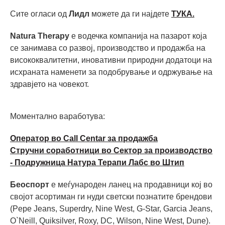
Сите огласи од
Лидл
можете да ги најдете
ТУКА.
Natura Therapy
е водечка компанија на пазарот која
се занимава со развој, производство и продажба на
висококвалитетни, иновативни природни додатоци на
исхраната наменети за подобрување и одржување на
здравјето на човекот.
Моментално ваработува:
Оператор во Call Centar за продажба
Стручни соработници во Сектор за производство
- Подружница Натура Терапи Лабс во Штип
Беоспорт
е меѓународен ланец на продавници кој во
својот асортиман ги нуди светски познатите брендови
(Pepe Jeans, Superdry, Nine West, G-Star, Garcia Jeans,
O`Neill, Quiksilver, Roxy, DC, Wilson, Nine West, Dune).