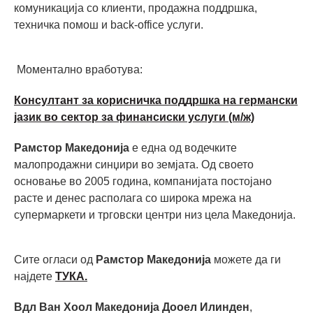
комуникација со клиенти, продажна поддршка,
техничка помош и back-office услуги.
Моментално вработува:
Консултант за корисничка поддршка на германски
јазик во сектор за финансиски услуги (м/ж)
Рамстор Македонија
е една од водечките
малопродажни синџири во земјата. Од своето
основање во 2005 година, компанијата постојано
расте и денес располага со широка мрежа на
супермаркети и трговски центри низ цела Македонија.
Сите огласи од
Рамстор Македонија
можете да ги
најдете
ТУКА.
Вдл Ван Хоол Македонија Дооел Илинден
,