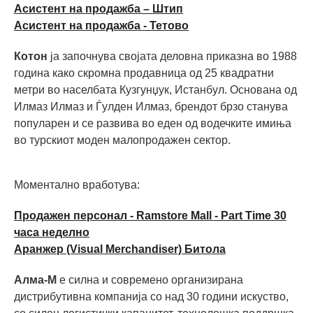
Асистент на продажба – Штип
Асистент на продажба - Тетово
Котон
ја започнува својата деловна приказна во 1988
година како скромна продавница од 25 квадратни
метри во населбата Кузгунџук, Истанбул. Основана од
Илмаз Илмаз и Ѓулден Илмаз, брендот брзо станува
популарен и се развива во еден од водечките имиња
во турскиот моден малопродажен сектор.
Моментално вработува:
Продажен персонал - Ramstore Mall - Part Time 30
часа неделно
Аранжер (Visual Merchandiser) Битола
Алма-М
е силна и современо организирана
дистрибутивна компанија со над 30 години искуство,