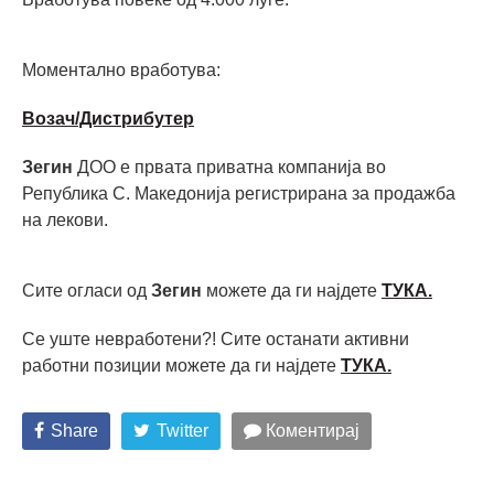
Моментално вработува:
Возач/Дистрибутер
Зегин
ДОО е првата приватна компанија во
Република С. Македонија регистрирана за продажба
на лекови.
Сите огласи од
Зегин
можете да ги најдете
ТУКА.
Се уште невработени?! Сите останати активни
работни позиции можете да ги најдете
ТУКА
.
Share
Twitter
Коментирај