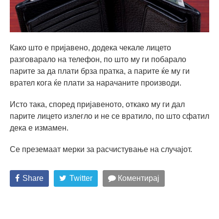
Како што е пријавено, додека чекале лицето
разговарало на телефон, по што му ги побарало
парите за да плати брза пратка, а парите ќе му ги
врател кога ќе плати за нарачаните производи.
Исто така, според пријавеното, откако му ги дал
парите лицето излегло и не се вратило, по што сфатил
дека е измамен.
Се преземаат мерки за расчистување на случајот.
Share
Twitter
Коментирај