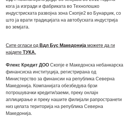
кога ја изгради и фабриката во Технолошко
индустриската развојна зона Скопје2 во Бунарџик, со
што ја врати традицијата на автобуската индустрија
во земјата.
Сите огласи од
Вдл Бус Македонија
можете да ги
најдете
ТУКА.
Флекс Кредит ДОО
Скопје е Македонска небанкарска
финансиска институција, регистрирана од
Министерство за финансии на република Северна
Македонија. Компанијата обезбедува брзи
потрошувачки кредити/заеми, преку онлајн
аплицирање и преку нашите филијали рапространети
низ целата територија на република Северна
Македонија.