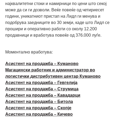
најквалитетни стоки и намирници по цени што секој
може да си ги дозволи. Веќе повеќе од четириесет
години, уникатниот пристап на Лидл ги менувa и
подобрувa заедниците во 30 земји, каде што Лидл се
прошири и оперативно работи со околу 12.200
продавници и вработува повеќе од 376.000 луѓе.
Моментално вработува:
Асистент на продажба – Куманово
Магацински работник и администратор во
логистички дистрибутивен центар Куманово
Асистент на продажба – Гевгелија
Асистент на продажба – Струмица
Асистент на продажба – Кавадарци
Асистент на продажба – Битола
Асистент на продажба – Скопје
Асистент на продажба – Кичево