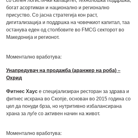
со силен логистички капацитет, технолошка поддршка,
богат асортиман и национално и регионално
присуство. Со јасна стратегија кон раст,
дигитализација и поддршка на човечкиот капитал, таа
останува еден од столбовите во FMCG секторот во
Македонија и регионот.
Моментално вработува:
Унапредувач на продажба (аранжер на роба) –
Охрид
Фитнес Хаус
е специјализиран ресторан за здрава и
фитнес исхрана во Скопје, основан во 2015 година со
цел да понуди брза, но нутритивно избалансирана
храна за луѓе со активен начин на живот.
Моментално вработува: