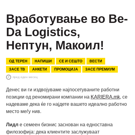
Вработување во Be-
Da Logistics,
Нептун, Макоил!
ОД ТЕРЕН
НАПИШИ
СЕ И СЕШТО
ВЕСТИ
ЗАСЕ ТВ
АНКЕТИ
ПРОМОЦИЈА
ЗАСЕ ПРЕМИУМ
пред еден месец
Денес ви ги издвојуваме најпосетуваните работни
позиции од реномирани компании на
KARIERA.mk
, се
надеваме дека ќе го најдете вашето идеално работно
место меѓу нив.
Лидл
е семеен бизнис заснован на едноставна
филозофија: дека клиентите заслужуваат