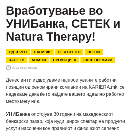
Вработување во
УНИБанка, СЕТЕК и
Natura Therapy!
ОД ТЕРЕН
НАПИШИ
СЕ И СЕШТО
ВЕСТИ
ЗАСЕ ТВ
АНКЕТИ
ПРОМОЦИЈА
ЗАСЕ ПРЕМИУМ
пред еден месец
Денес ви ги издвојуваме најпосетуваните работни
позиции од реномирани компании на KARIERA.mk, се
надеваме дека ќе го најдете вашето идеално работно
место меѓу нив.
УНИБанка
опстојува 30 години на македонскиот
банкарски пазар, која нуди широк спектар на продукти
услуги насочени кон правниот и физичкиот сегмент.