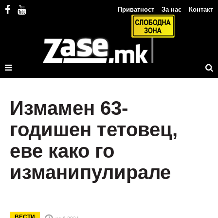
Приватност
За нас
Контакт
Измамен 63-
годишен тетовец,
еве како го
изманипулирале
ВЕСТИ
на 6.2024