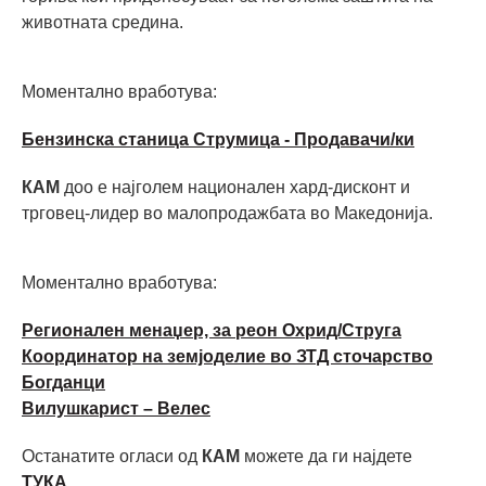
животната средина.
Моментално вработува:
Бензинска станица Струмица - Продавачи/ки
КАМ
доо е најголем национален хард-дисконт и
трговец-лидер во малопродажбата во Македонија.
Моментално вработува:
Регионален менаџер, за реон Охрид/Струга
Координатор на земјоделие во ЗТД сточарство
Богданци
Вилушкарист – Велес
Останатите огласи од
КАМ
можете да ги најдете
ТУКА.