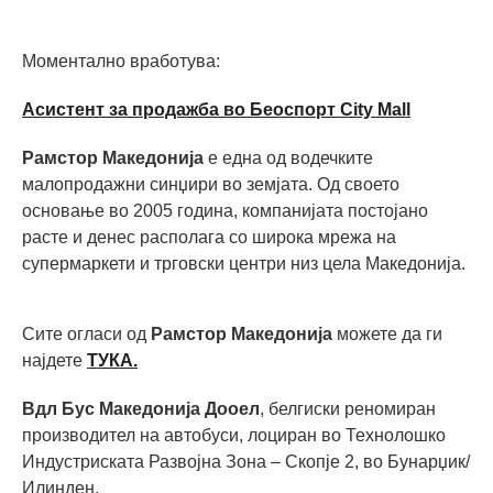
Моментално вработува:
Асистент за продажба во Беоспорт City Mall
Рамстор Македонија
е една од водечките
малопродажни синџири во земјата. Од своето
основање во 2005 година, компанијата постојано
расте и денес располага со широка мрежа на
супермаркети и трговски центри низ цела Македонија.
Сите огласи од
Рамстор Македонија
можете да ги
најдете
ТУКА.
Вдл Бус Македонија Дооел
, белгиски реномиран
производител на автобуси, лоциран во Технолошко
Индустриската Развојна Зона – Скопје 2, во Бунарџик/
Илинден.