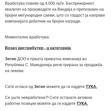
Вработува повеќе од 4.000 луѓе. Беспрекорниот
квалитет на производите на Виндија е препознаен на
бројни меѓународни саеми, што со гордост ја направи
компанијата добитник на бројни награди.
Моментално вработува:
Возач дистрибутер - ц категорија
Зегин
ДОО е првата приватна компанија во
Република С. Македонија регистрирана за продажба
на лекови.
Сите огласи од
Зегин
можете да ги најдете
ТУКА.
Се уште невработени?! Сите останати активни
работни позиции можете да ги најдете
ТУКА.