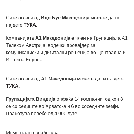
Сите огласи од
Вдл Бус Македонија
можете да ги
најдете
ТУКА.
Компанијата
А1 Македонија
е член на Групацијата А1
Телеком Австрија, водечки провајдер за
комуникациски и дигитални решенија во Централна и
Источна Европа.
Сите огласи од
А1 Македонија
можете да ги најдете
ТУКА.
Групацијата Виндија
опфаќа 14 компании, од кои 8
се со седиште во Хрватска и 6 во соседните земји.
Вработува повеќе од 4.000 луѓе.
Моментално вработува: