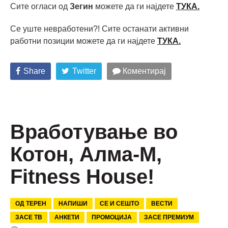
Сите огласи од
Зегин
можете да ги најдете
ТУКА.
Се уште невработени?! Сите останати активни
работни позиции можете да ги најдете
ТУКА.
Share
Twitter
Коментирај
Вработување во
Котон, Алма-М,
Fitness House!
ОД ТЕРЕН
НАПИШИ
СЕ И СЕШТО
ВЕСТИ
ЗАСЕ ТВ
АНКЕТИ
ПРОМОЦИЈА
ЗАСЕ ПРЕМИУМ