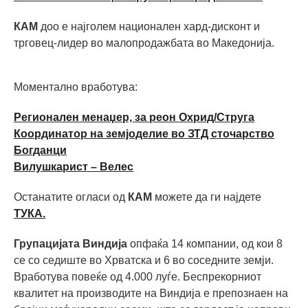
КАМ
доо е најголем национален хард-дисконт и
трговец-лидер во малопродажбата во Македонија.
Моментално вработува:
Регионален менаџер, за реон Охрид/Струга
Координатор на земјоделие во ЗТД сточарство
Богданци
Вилушкарист – Велес
Останатите огласи од
КАМ
можете да ги најдете
ТУКА.
Групацијата Виндија
опфаќа 14 компании, од кои 8
се со седиште во Хрватска и 6 во соседните земји.
Вработува повеќе од 4.000 луѓе. Беспрекорниот
квалитет на производите на Виндија е препознаен на