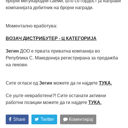
бројни меѓународни саеми, што со гордост ја направи
компанијата добитник на бројни награди.
Моментално вработува:
ВОЗАЧ ДИСТРИБУТЕР - Ц КАТЕГОРИЈА
Зегин
ДОО е првата приватна компанија во
Република С. Македонија регистрирана за продажба
на лекови.
Сите огласи од
Зегин
можете да ги најдете
ТУКА.
Се уште невработени?! Сите останати активни
работни позиции можете да ги најдете
ТУКА.
Share
Twitter
Коментирај