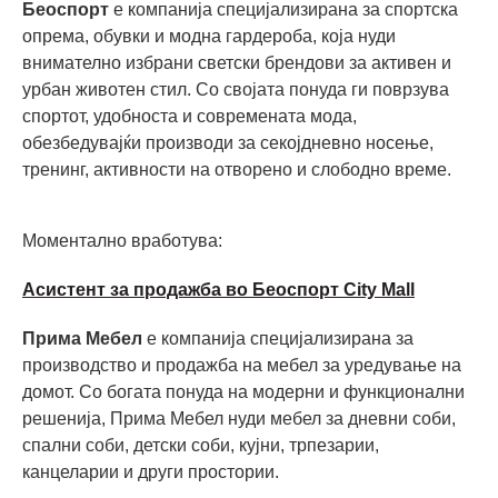
Беоспорт
е компанија специјализирана за спортска
опрема, обувки и модна гардероба, која нуди
внимателно избрани светски брендови за активен и
урбан животен стил. Со својата понуда ги поврзува
спортот, удобноста и современата мода,
обезбедувајќи производи за секојдневно носење,
тренинг, активности на отворено и слободно време.
Моментално вработува:
Асистент за продажба во Беоспорт City Mall
Прима Мебел
е компанија специјализирана за
производство и продажба на мебел за уредување на
домот. Со богата понуда на модерни и функционални
решенија, Прима Мебел нуди мебел за дневни соби,
спални соби, детски соби, кујни, трпезарии,
канцеларии и други простории.