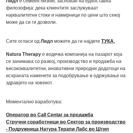
Лидл
е семеен бизнис заснован на едноставна
филозофија: дека клиентите заслужуваат
најквалитетни стоки и намирници по цени што секој
може да си ги дозволи.
Сите огласи од
Лидл
можете да ги најдете
ТУКА.
Natura Therapy
е водечка компанија на пазарот која
се занимава со развој, производство и продажба на
висококвалитетни, иновативни природни додатоци на
исхраната наменети за подобрување и одржување на
здравјето на човекот.
Моментално ваработува:
Оператор во Call Centar за продажба
Стручни соработници во Сектор за производство
- Подружница Натура Терапи Лабс во Штип