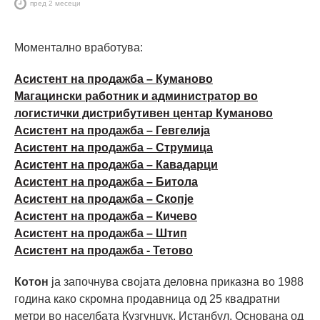
пред 2 месеци
Моментално вработува:
Асистент на продажба – Куманово
Магацински работник и администратор во
логистички дистрибутивен центар Куманово
Асистент на продажба – Гевгелија
Асистент на продажба – Струмица
Асистент на продажба – Кавадарци
Асистент на продажба – Битола
Асистент на продажба – Скопје
Асистент на продажба – Кичево
Асистент на продажба – Штип
Асистент на продажба - Тетово
Котон
ја започнува својата деловна приказна во 1988
година како скромна продавница од 25 квадратни
метри во населбата Кузгунџук, Истанбул. Основана од