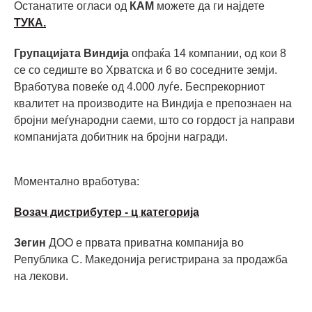
Останатите огласи од
КАМ
можете да ги најдете
ТУКА.
Групацијата Виндија
опфаќа 14 компании, од кои 8
се со седиште во Хрватска и 6 во соседните земји.
Вработува повеќе од 4.000 луѓе. Беспрекорниот
квалитет на производите на Виндија е препознаен на
бројни меѓународни саеми, што со гордост ја направи
компанијата добитник на бројни награди.
Моментално вработува:
Возач дистрибутер - ц категорија
Зегин
ДОО е првата приватна компанија во
Република С. Македонија регистрирана за продажба
на лекови.