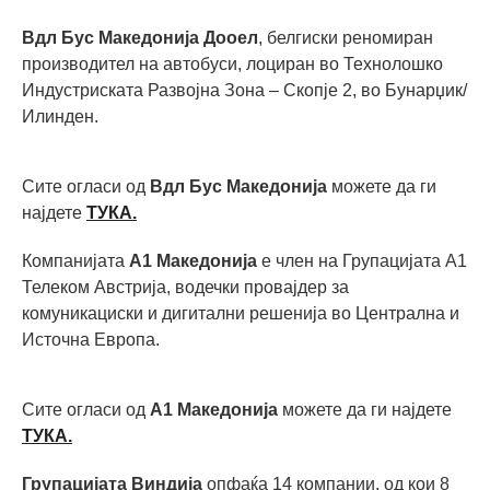
Вдл Бус Македонија Дооел
, белгиски реномиран
производител на автобуси, лоциран во Технолошко
Индустриската Развојна Зона – Скопје 2, во Бунарџик/
Илинден.
Сите огласи од
Вдл Бус Македонија
можете да ги
најдете
ТУКА.
Компанијата
А1 Македонија
е член на Групацијата А1
Телеком Австрија, водечки провајдер за
комуникациски и дигитални решенија во Централна и
Источна Европа.
Сите огласи од
А1 Македонија
можете да ги најдете
ТУКА.
Групацијата Виндија
опфаќа 14 компании, од кои 8