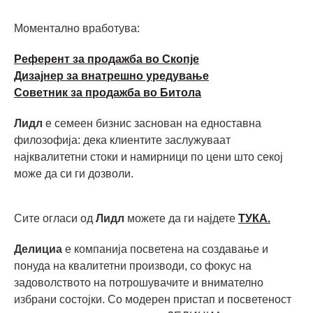
Моментално вработува:
Референт за продажба во Скопје
Дизајнер за внатрешно уредување
Советник за продажба во Битола
Лидл
е семеен бизнис заснован на едноставна
филозофија: дека клиентите заслужуваат
најквалитетни стоки и намирници по цени што секој
може да си ги дозволи.
Сите огласи од
Лидл
можете да ги најдете
ТУКА.
Делициа
е компанија посветена на создавање и
понуда на квалитетни производи, со фокус на
задоволството на потрошувачите и внимателно
избрани состојки. Со модерен пристап и посветеност