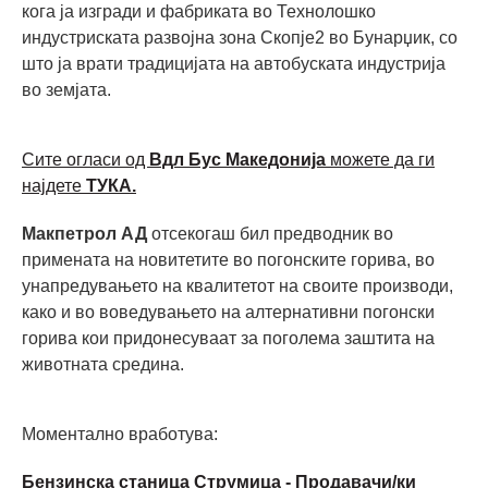
кога ја изгради и фабриката во Технолошко
индустриската развојна зона Скопје2 во Бунарџик, со
што ја врати традицијата на автобуската индустрија
во земјата.
Сите огласи од
Вдл Бус Македонија
можете да ги
најдете
ТУКА.
Макпетрол АД
отсекогаш бил предводник во
примената на новитетите во погонските горива, во
унапредувањето на квалитетот на своите производи,
како и во воведувањето на алтернативни погонски
горива кои придонесуваат за поголема заштита на
животната средина.
Моментално вработува:
Бензинска станица Струмица - Продавачи/ки