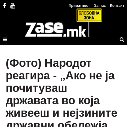
Приватност
За нас
Контакт
(Фото) Народот
реагира - „Ако не ја
почитуваш
државата во која
живееш и нејзините
државни обележја,