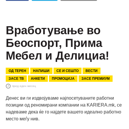
Вработување во
Беоспорт, Прима
Мебел и Делициа!
ОД ТЕРЕН
НАПИШИ
СЕ И СЕШТО
ВЕСТИ
ЗАСЕ ТВ
АНКЕТИ
ПРОМОЦИЈА
ЗАСЕ ПРЕМИУМ
пред еден месец
Денес ви ги издвојуваме најпосетуваните работни
позиции од реномирани компании на KARIERA.mk, се
надеваме дека ќе го најдете вашето идеално работно
место меѓу нив.