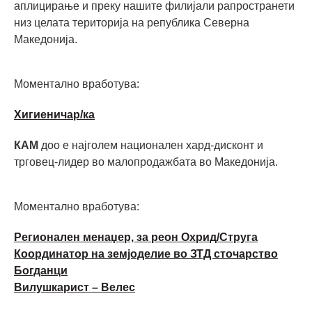
аплицирање и преку нашите филијали рапространети
низ целата територија на република Северна
Македонија.
Моментално вработува:
Хигиеничар/ка
КАМ
доо е најголем национален хард-дисконт и
трговец-лидер во малопродажбата во Македонија.
Моментално вработува:
Регионален менаџер, за реон Охрид/Струга
Координатор на земјоделие во ЗТД сточарство
Богданци
Вилушкарист – Велес