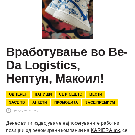
Вработување во Be-
Da Logistics,
Нептун, Макоил!
ОД ТЕРЕН
НАПИШИ
СЕ И СЕШТО
ВЕСТИ
ЗАСЕ ТВ
АНКЕТИ
ПРОМОЦИЈА
ЗАСЕ ПРЕМИУМ
пред еден месец
Денес ви ги издвојуваме најпосетуваните работни
позиции од реномирани компании на
KARIERA.mk
, се