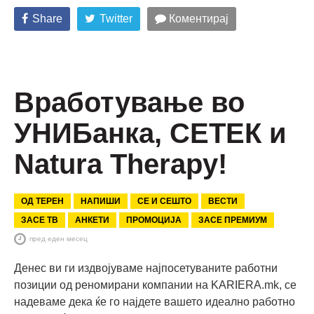
Share
Twitter
Коментирај
Вработување во
УНИБанка, СЕТЕК и
Natura Therapy!
ОД ТЕРЕН
НАПИШИ
СЕ И СЕШТО
ВЕСТИ
ЗАСЕ ТВ
АНКЕТИ
ПРОМОЦИЈА
ЗАСЕ ПРЕМИУМ
пред еден месец
Денес ви ги издвојуваме најпосетуваните работни
позиции од реномирани компании на KARIERA.mk, се
надеваме дека ќе го најдете вашето идеално работно