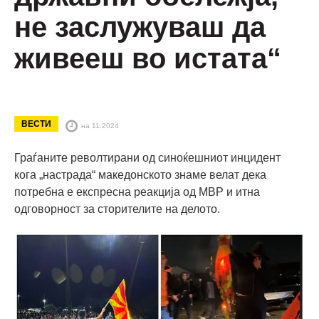
не заслужуваш да
живееш во истата“
ВЕСТИ
на 11.2024
Граѓаните револтирани од синоќешниот инцидент
кога „настрада“ македонското знаме велат дека
потребна е експресна реакција од МВР и итна
одговорност за сторителите на делото.