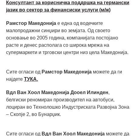
Консултант за корисничка поддршка на германски
јазик во сектор за финансиски услуги (м/ж)
Рамстор Македонија
е една од водечките
малопродажни синџири во земјата. Од своето
основање во 2005 година, компанијата постојано
расте и денес располага со широка мрежа на
супермаркети и трговски центри низ цела Македонија.
Сите огласи од
Рамстор Македонија
можете да ги
најдете
ТУКА.
Вдл Ван Хоол Македонија Дооел Илинден
,
белгиски реномиран производител на автобуси,
лоциран во Технолошко Индустриската Развојна Зона
– Скопје 2, во Бунарџик.
Сите огласи од
Вдл Ван Хоол Македонија
можете да