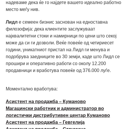
надеваме дека ќе го најдете вашето идеално работно
место меѓу нив.
Лидл
е семеен бизнис заснован на едноставна
филозофија: дека клиентите заслужуваат
најквалитетни стоки и намирници по цени што секој
може да си ги дозволи. Веќе повеќе од четириесет
години, уникатниот пристап на Лидл ги менувa и
подобрувa заедниците во 30 земји, каде што Лидл се
прошири и оперативно работи со околу 12.200
продавници и вработува повеќе од 376.000 луѓе.
Моментално вработува:
Асистент на продажба – Куманово
Магацински работник и администратор во
логистички дистрибутивен центар Куманово
Асистент на продажба – Гевгелија