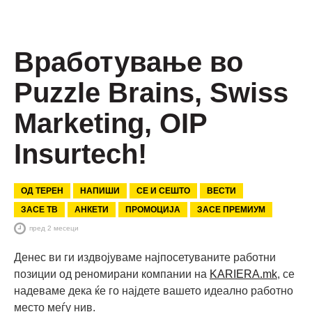
Вработување во
Puzzle Brains, Swiss
Marketing, OIP
Insurtech!
ОД ТЕРЕН
НАПИШИ
СЕ И СЕШТО
ВЕСТИ
ЗАСЕ ТВ
АНКЕТИ
ПРОМОЦИЈА
ЗАСЕ ПРЕМИУМ
пред 2 месеци
Денес ви ги издвојуваме најпосетуваните работни
позиции од реномирани компании на
KARIERA.mk
, се
надеваме дека ќе го најдете вашето идеално работно
место меѓу нив.