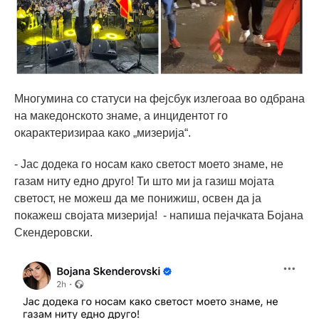
Многумина со статуси на фејсбук излегоаа во одбрана
на македонското знаме, а инцидентот го
окарактеризираа како „мизерија“.
- Јас додека го носам како светост моето знаме, не
газам ниту едно друго! Ти што ми ја газиш мојата
светост, не можеш да ме понижиш, освен да ја
покажеш својата мизерија! - напиша пејачката Бојана
Скендеровски.