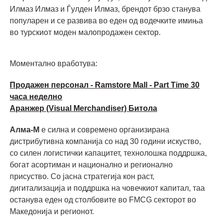
Илмаз Илмаз и Ѓулден Илмаз, брендот брзо станува
популарен и се развива во еден од водечките имиња
во турскиот моден малопродажен сектор.
Моментално вработува:
Продажен персонал - Ramstore Mall - Part Time 30
часа неделно
Аранжер (Visual Merchandiser) Битола
Алма-М
е силна и современо организирана
дистрибутивна компанија со над 30 години искуство,
со силен логистички капацитет, технолошка поддршка,
богат асортиман и национално и регионално
присуство. Со јасна стратегија кон раст,
дигитализација и поддршка на човечкиот капитал, таа
останува еден од столбовите во FMCG секторот во
Македонија и регионот.