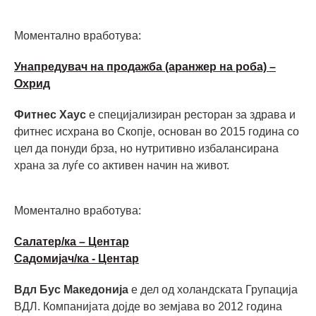
Моментално вработува:
Унапредувач на продажба (аранжер на роба) –
Охрид
Фитнес Хаус
е специјализиран ресторан за здрава и
фитнес исхрана во Скопје, основан во 2015 година со
цел да понуди брза, но нутритивно избалансирана
храна за луѓе со активен начин на живот.
Моментално вработува:
Салатер/ка – Центар
Садомијач/ка - Центар
Вдл Бус Македонија
е дел од холандската Групација
ВДЛ. Компанијата дојде во земјава во 2012 година