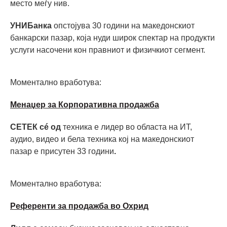
место меѓу нив.
УНИБанка
опстојува 30 години на македонскиот
банкарски пазар, која нуди широк спектар на продукти
услуги насочени кон правниот и физичкиот сегмент.
Моментално вработува:
Mенаџер за Корпоративна продажба
СЕТЕК сé од
техника е лидер во областа на ИТ,
аудио, видео и бела техника кој на македонскиот
пазар е присутен 33 години
.
Моментално вработува:
Референти за продажба во Охрид