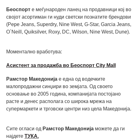
Беоспорт
е меѓународен ланец на продавници кој во
својот асортиман ги нуди светски познатите брендови
(Pepe Jeans, Superdry, Nine West, G-Star, Garcia Jeans,
O`Neill, Quiksilver, Roxy, DC, Wilson, Nine West, Dune).
Моментално вработува:
Асистент за продажба во Беоспорт City Mall
Рамстор Македонија
е една од водечките
малопродажни синџири во земјата. Од своето
основање во 2005 година, компанијата постојано
расте и денес располага со широка мрежа на
супермаркети и трговски центри низ цела Македонија.
Сите огласи од
Рамстор Македонија
можете да ги
најдете
ТУКА.