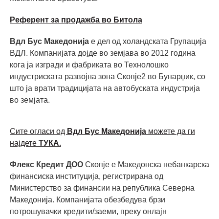
Референт за продажба во Битола
Вдл Бус Македонија
е дел од холандската Групација
ВДЛ. Компанијата дојде во земјава во 2012 година
кога ја изгради и фабриката во Технолошко
индустриската развојна зона Скопје2 во Бунарџик, со
што ја врати традицијата на автобуската индустрија
во земјата.
Сите огласи од
Вдл Бус Македонија
можете да ги
најдете
ТУКА.
Флекс Кредит ДОО
Скопје е Македонска небанкарска
финансиска институција, регистрирана од
Министерство за финансии на република Северна
Македонија. Компанијата обезбедува брзи
потрошувачки кредити/заеми, преку онлајн