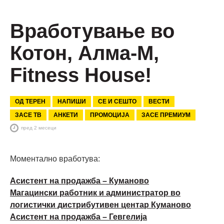
Вработување во
Котон, Алма-М,
Fitness House!
ОД ТЕРЕН
НАПИШИ
СЕ И СЕШТО
ВЕСТИ
ЗАСЕ ТВ
АНКЕТИ
ПРОМОЦИЈА
ЗАСЕ ПРЕМИУМ
пред 2 месеци
Моментално вработува:
Асистент на продажба – Куманово
Магацински работник и администратор во
логистички дистрибутивен центар Куманово
Асистент на продажба – Гевгелија