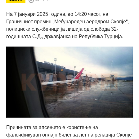
На 7 јануари 2025 година, во 14:20 часот, на
Граничниот премин „Меѓународен аеродром Скопје“,
полициски службеници ја лишија од слобода 32-
годишната С.Д., државјанка на Република Турција.
Причината за апсењето е користење на
фалсификуван онлајн билет за лет на релација Скопје