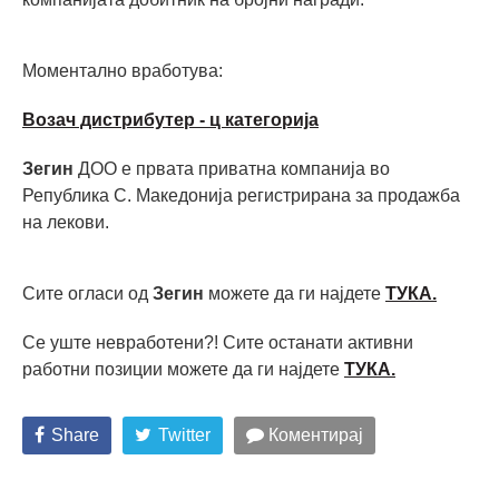
Моментално вработува:
Возач дистрибутер - ц категорија
Зегин
ДОО е првата приватна компанија во
Република С. Македонија регистрирана за продажба
на лекови.
Сите огласи од
Зегин
можете да ги најдете
ТУКА.
Се уште невработени?! Сите останати активни
работни позиции можете да ги најдете
ТУКА.
Share
Twitter
Коментирај