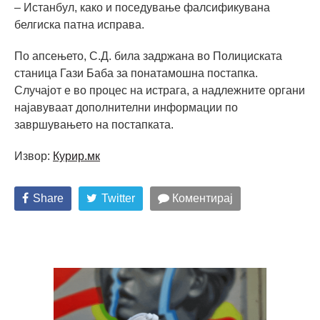
– Истанбул, како и поседување фалсификувана
белгиска патна исправа.
По апсењето, С.Д. била задржана во Полициската
станица Гази Баба за понатамошна постапка.
Случајот е во процес на истрага, а надлежните органи
најавуваат дополнителни информации по
завршувањето на постапката.
Извор:
Курир.мк
Share
Twitter
Коментирај