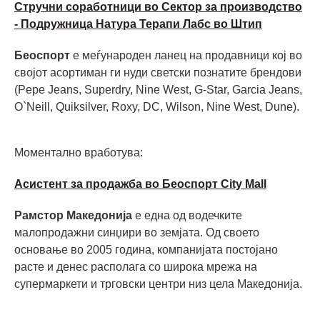
Стручни соработници во Сектор за производство
- Подружница Натура Терапи Лабс во Штип
Беоспорт
е меѓународен ланец на продавници кој во
својот асортиман ги нуди светски познатите брендови
(Pepe Jeans, Superdry, Nine West, G-Star, Garcia Jeans,
O`Neill, Quiksilver, Roxy, DC, Wilson, Nine West, Dune).
Моментално вработува:
Асистент за продажба во Беоспорт City Mall
Рамстор Македонија
е една од водечките
малопродажни синџири во земјата. Од своето
основање во 2005 година, компанијата постојано
расте и денес располага со широка мрежа на
супермаркети и трговски центри низ цела Македонија.