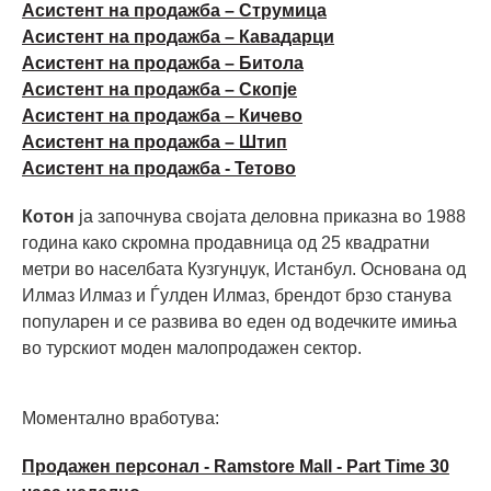
Асистент на продажба – Струмица
Асистент на продажба – Кавадарци
Асистент на продажба – Битола
Асистент на продажба – Скопје
Асистент на продажба – Кичево
Асистент на продажба – Штип
Асистент на продажба - Тетово
Котон
ја започнува својата деловна приказна во 1988
година како скромна продавница од 25 квадратни
метри во населбата Кузгунџук, Истанбул. Основана од
Илмаз Илмаз и Ѓулден Илмаз, брендот брзо станува
популарен и се развива во еден од водечките имиња
во турскиот моден малопродажен сектор.
Моментално вработува:
Продажен персонал - Ramstore Mall - Part Time 30