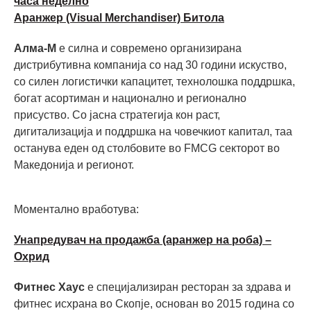
часа неделно
Аранжер (Visual Merchandiser) Битола
Алма-М
е силна и современо организирана
дистрибутивна компанија со над 30 години искуство,
со силен логистички капацитет, технолошка поддршка,
богат асортиман и национално и регионално
присуство. Со јасна стратегија кон раст,
дигитализација и поддршка на човечкиот капитал, таа
останува еден од столбовите во FMCG секторот во
Македонија и регионот.
Моментално вработува:
Унапредувач на продажба (аранжер на роба) –
Охрид
Фитнес Хаус
е специјализиран ресторан за здрава и
фитнес исхрана во Скопје, основан во 2015 година со