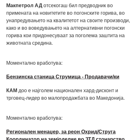
Макпетрол АД
отсекогаш бил предводник во
примената на новитетите во погонските горива, во
унапредувањето на квалитетот на своите производи,
како и во воведувањето на алтернативни погонски
горива кои придонесуваат за поголема заштита на
животната средина.
Моментално вработува:
Бензинска станица Струмица - Продавачи/ки
КАМ
доо е најголем национален хард-дисконт и
трговец-лидер во малопродажбата во Македонија.
Моментално вработува:
Регионален менаџер, за реон Охрид/Струга
Координатор на земјоделие во ЗТД сточарство