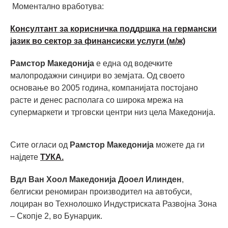
Моментално вработува:
Консултант за корисничка поддршка на германски
јазик во сектор за финансиски услуги (м/ж)
Рамстор Македонија
е една од водечките
малопродажни синџири во земјата. Од своето
основање во 2005 година, компанијата постојано
расте и денес располага со широка мрежа на
супермаркети и трговски центри низ цела Македонија.
Сите огласи од
Рамстор Македонија
можете да ги
најдете
ТУКА.
Вдл Ван Хоол Македонија Дооел Илинден
,
белгиски реномиран производител на автобуси,
лоциран во Технолошко Индустриската Развојна Зона
– Скопје 2, во Бунарџик.