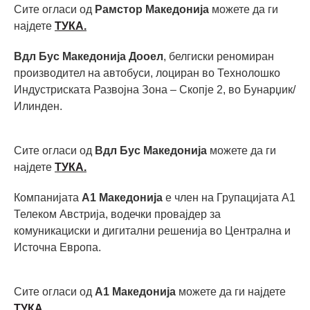
Сите огласи од
Рамстор Македонија
можете да ги
најдете
ТУКА.
Вдл Бус Македонија Дооел
, белгиски реномиран
производител на автобуси, лоциран во Технолошко
Индустриската Развојна Зона – Скопје 2, во Бунарџик/
Илинден.
Сите огласи од
Вдл Бус Македонија
можете да ги
најдете
ТУКА.
Компанијата
А1 Македонија
е член на Групацијата А1
Телеком Австрија, водечки провајдер за
комуникациски и дигитални решенија во Централна и
Источна Европа.
Сите огласи од
А1 Македонија
можете да ги најдете
ТУКА.