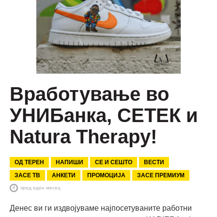
Вработување во
УНИБанка, СЕТЕК и
Natura Therapy!
ОД ТЕРЕН
НАПИШИ
СЕ И СЕШТО
ВЕСТИ
ЗАСЕ ТВ
АНКЕТИ
ПРОМОЦИЈА
ЗАСЕ ПРЕМИУМ
пред еден месец
Денес ви ги издвојуваме најпосетуваните работни