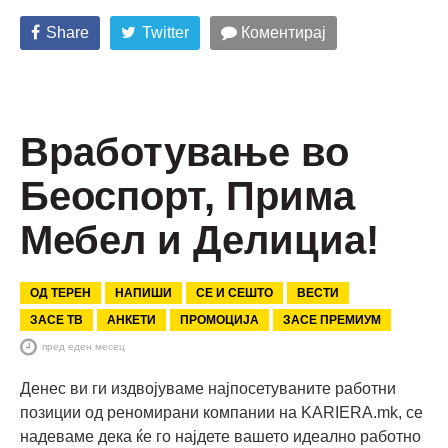
Share
Twitter
Коментирај
Вработување во
Беоспорт, Прима
Мебел и Делициа!
ОД ТЕРЕН
НАПИШИ
СЕ И СЕШТО
ВЕСТИ
ЗАСЕ ТВ
АНКЕТИ
ПРОМОЦИЈА
ЗАСЕ ПРЕМИУМ
пред еден месец
Денес ви ги издвојуваме најпосетуваните работни
позиции од реномирани компании на KARIERA.mk, се
надеваме дека ќе го најдете вашето идеално работно