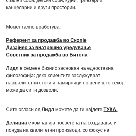
спални соби, детски соби, кујни, трпезарии,
канцеларии и други простории.
Моментално вработува:
Референт за продажба во Скопје
Дизајнер за внатрешно уредување
Советник за продажба во Битола
Лидл
е семеен бизнис заснован на едноставна
филозофија: дека клиентите заслужуваат
најквалитетни стоки и намирници по цени што секој
може да си ги дозволи.
Сите огласи од
Лидл
можете да ги најдете
ТУКА.
Делициа
е компанија посветена на создавање и
понуда на квалитетни производи, со фокус на