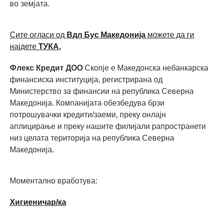
во земјата.
Сите огласи од
Вдл Бус Македонија
можете да ги
најдете
ТУКА.
Флекс Кредит ДОО
Скопје е Македонска небанкарска
финансиска институција, регистрирана од
Министерство за финансии на република Северна
Македонија. Компанијата обезбедува брзи
потрошувачки кредити/заеми, преку онлајн
аплицирање и преку нашите филијали рапространети
низ целата територија на република Северна
Македонија.
Моментално вработува:
Хигиеничар/ка