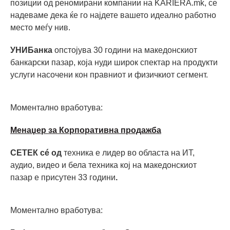
позиции од реномирани компании на KARIERA.mk, се
надеваме дека ќе го најдете вашето идеално работно
место меѓу нив.
УНИБанка
опстојува 30 години на македонскиот
банкарски пазар, која нуди широк спектар на продукти
услуги насочени кон правниот и физичкиот сегмент.
Моментално вработува:
Mенаџер за Корпоративна продажба
СЕТЕК сé од
техника е лидер во областа на ИТ,
аудио, видео и бела техника кој на македонскиот
пазар е присутен 33 години
.
Моментално вработува: