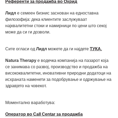
Референти за продажба во Охрид
Лидл
е семеен бизнис заснован на едноставна
филозофија: дека клиентите заслужуваат
најквалитетни стоки и намирници по цени што секој
може да си ги дозволи.
Сите огласи од
Лидл
можете да ги најдете
ТУКА.
Natura Therapy
е водечка компанија на пазарот која
се занимава со развој, производство и продажба на
висококвалитетни, иновативни природни додатоци на
исхраната наменети за подобрување и одржување на
здравјето на човекот.
Моментално ваработува:
Оператор во Call Centar за продажба