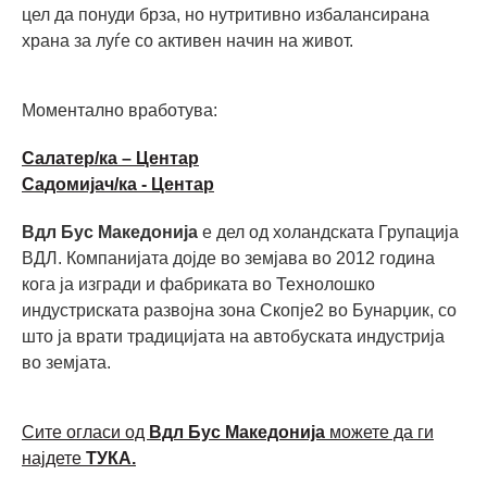
цел да понуди брза, но нутритивно избалансирана
храна за луѓе со активен начин на живот.
Моментално вработува:
Салатер/ка – Центар
Садомијач/ка - Центар
Вдл Бус Македонија
е дел од холандската Групација
ВДЛ. Компанијата дојде во земјава во 2012 година
кога ја изгради и фабриката во Технолошко
индустриската развојна зона Скопје2 во Бунарџик, со
што ја врати традицијата на автобуската индустрија
во земјата.
Сите огласи од
Вдл Бус Македонија
можете да ги
најдете
ТУКА.