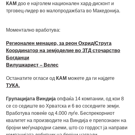
КАМ
доо е најголем национален хард-дисконт и
трговец-лидер во малопродажбата во Македонија.
Моментално вработува:
Регионален менаџер, за реон Охрид/Струга
Координатор на земјоделие во ЗТД сточарство
Богданци
Вилушкарист – Велес
Останатите огласи од
КАМ
можете да ги најдете
ТУКА.
Групацијата Виндија
опфаќа 14 компании, од кои 8
се со седиште во Хрватска и 6 во соседните земји.
Вработува повеќе од 4.000 луѓе. Беспрекорниот
квалитет на производите на Виндија е препознаен на
бројни меѓународни саеми, што со гордост ја направи
компанијата добитник на бројни награди.