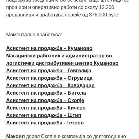
прошири и оперативно работи со околу 12.200
продавници и вработува повеќе од 376.000 луѓе.
Моментално вработува:
Асистент на продажба – Куманово
Магацински работник и администратор во
логистички дистрибутивен центар Куманово
Асистент на продажба – Гевгелија
Асистент на продажба – Струмица
Асистент на продажба – Кавадарци
Асистент на продажба – Битола
Асистент на продажба – Скопје
Асистент на продажба – Кичево
Асистент на продажба – Штип
Асистент на продажба - Тетово
Макоил
дооел Скопје е компанија со долгогодишно