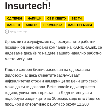
Insurtech!
ОД ТЕРЕН
НАПИШИ
СЕ И СЕШТО
ВЕСТИ
ЗАСЕ ТВ
АНКЕТИ
ПРОМОЦИЈА
ЗАСЕ ПРЕМИУМ
пред 2 месеци
Денес ви ги издвојуваме најпосетуваните работни
позиции од реномирани компании на
KARIERA.mk
, се
надеваме дека ќе го најдете вашето идеално работно
место меѓу нив.
Лидл
е семеен бизнис заснован на едноставна
филозофија: дека клиентите заслужуваат
најквалитетни стоки и намирници по цени што секој
може да си ги дозволи. Веќе повеќе од четириесет
години, уникатниот пристап на Лидл ги менувa и
подобрувa заедниците во 30 земји, каде што Лидл се
прошири и оперативно работи со околу 12.200