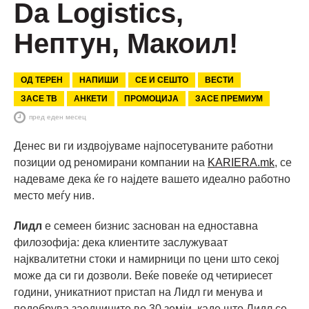
Da Logistics,
Нептун, Макоил!
ОД ТЕРЕН
НАПИШИ
СЕ И СЕШТО
ВЕСТИ
ЗАСЕ ТВ
АНКЕТИ
ПРОМОЦИЈА
ЗАСЕ ПРЕМИУМ
пред еден месец
Денес ви ги издвојуваме најпосетуваните работни
позиции од реномирани компании на
KARIERA.mk
, се
надеваме дека ќе го најдете вашето идеално работно
место меѓу нив.
Лидл
е семеен бизнис заснован на едноставна
филозофија: дека клиентите заслужуваат
најквалитетни стоки и намирници по цени што секој
може да си ги дозволи. Веќе повеќе од четириесет
години, уникатниот пристап на Лидл ги менувa и
подобрувa заедниците во 30 земји, каде што Лидл се