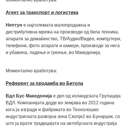
Агент за транспорт и логистика
Нептун
е најголемата малопродажна и
дистрибутивна мрежа на производи од бела техника,
апарати за домаќинство, ТВ/Аудио/Видео, компјутери,
телефони, фото апарати и камери, производи за нега
и убавина, ладење и греење, во Македонијa.
Моментално вработува:
Референт за продажба во Битола
Вдл Бус Македонија
е дел од холандската Групација
ВДЛ. Компанијата дојде во земјава во 2012 година
кога ја изгради и фабриката во Технолошко
индустриската развојна зона Скопје2 во Бунарџик, со
што ја врати традицијата на автобуската индустрија