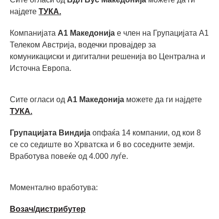
најдете
ТУКА.
Компанијата
А1 Македонија
е член на Групацијата А1
Телеком Австрија, водечки провајдер за
комуникациски и дигитални решенија во Централна и
Источна Европа.
Сите огласи од
А1 Македонија
можете да ги најдете
ТУКА.
Групацијата Виндија
опфаќа 14 компании, од кои 8
се со седиште во Хрватска и 6 во соседните земји.
Вработува повеќе од 4.000 луѓе.
Моментално вработува:
Возач/дистрибутер