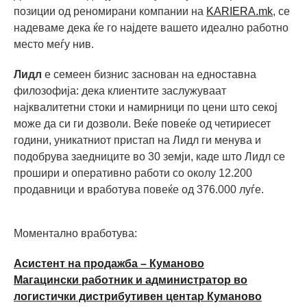
позиции од реномирани компании на
KARIERA.mk
, се
надеваме дека ќе го најдете вашето идеално работно
место меѓу нив.
Лидл
е семеен бизнис заснован на едноставна
филозофија: дека клиентите заслужуваат
најквалитетни стоки и намирници по цени што секој
може да си ги дозволи. Веќе повеќе од четириесет
години, уникатниот пристап на Лидл ги менувa и
подобрувa заедниците во 30 земји, каде што Лидл се
прошири и оперативно работи со околу 12.200
продавници и вработува повеќе од 376.000 луѓе.
Моментално вработува:
Асистент на продажба – Куманово
Магацински работник и администратор во
логистички дистрибутивен центар Куманово