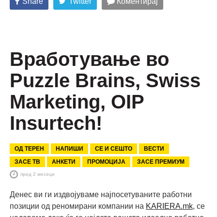
Share
Twitter
Коментирај
Вработување во
Puzzle Brains, Swiss
Marketing, OIP
Insurtech!
ОД ТЕРЕН
НАПИШИ
СЕ И СЕШТО
ВЕСТИ
ЗАСЕ ТВ
АНКЕТИ
ПРОМОЦИЈА
ЗАСЕ ПРЕМИУМ
пред 2 месеци
Денес ви ги издвојуваме најпосетуваните работни
позиции од реномирани компании на
KARIERA.mk
, се