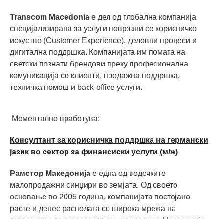
Transcom Macedonia
е дел од глобална компанија
специјализирана за услуги поврзани со корисничко
искуство (Customer Experience), деловни процеси и
дигитална поддршка. Компанијата им помага на
светски познати брендови преку професионална
комуникација со клиенти, продажна поддршка,
техничка помош и back-office услуги.
Моментално вработува:
Консултант за корисничка поддршка на германски
јазик во сектор за финансиски услуги (м/ж)
Рамстор Македонија
е една од водечките
малопродажни синџири во земјата. Од своето
основање во 2005 година, компанијата постојано
расте и денес располага со широка мрежа на