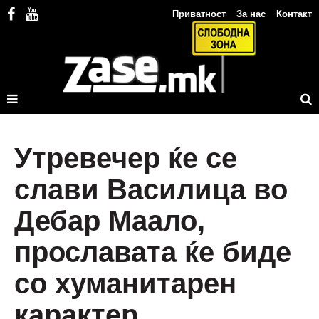
Приватност
За нас
Контакт
Утревечер ќе се
слави Василица во
Дебар Маало,
прославата ќе биде
со хуманитарен
карактер