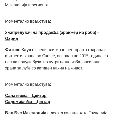
Македонија и регионот.
Моментално вработува:
Унапредувач на продажба (аранжер на роба) –
Охрид
Фитнес Хаус
е специјализиран ресторан за здрава и
фитнес исхрана во Скопје, основан во 2015 година со
цел да понуди брза, но нутритивно избалансирана
храна за луѓе со активен начин на живот.
Моментално вработува:
Салатер/ка – Центар
Садомијач/ка - Центар
Вдл Бус Македонија
е дел од холандската Групација