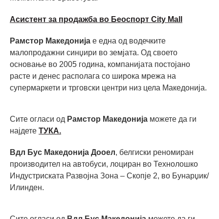
Асистент за продажба во Беоспорт City Mall
Рамстор Македонија
е една од водечките
малопродажни синџири во земјата. Од своето
основање во 2005 година, компанијата постојано
расте и денес располага со широка мрежа на
супермаркети и трговски центри низ цела Македонија.
Сите огласи од
Рамстор Македонија
можете да ги
најдете
ТУКА.
Вдл Бус Македонија Дооел
, белгиски реномиран
производител на автобуси, лоциран во Технолошко
Индустриската Развојна Зона – Скопје 2, во Бунарџик/
Илинден.
Сите огласи од
Вдл Бус Македонија
можете да ги