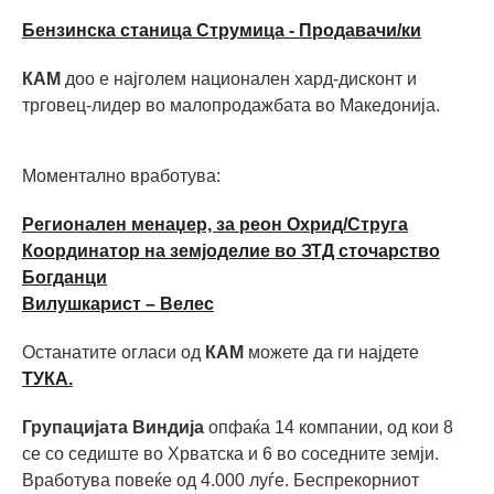
Бензинска станица Струмица - Продавачи/ки
КАМ
доо е најголем национален хард-дисконт и
трговец-лидер во малопродажбата во Македонија.
Моментално вработува:
Регионален менаџер, за реон Охрид/Струга
Координатор на земјоделие во ЗТД сточарство
Богданци
Вилушкарист – Велес
Останатите огласи од
КАМ
можете да ги најдете
ТУКА.
Групацијата Виндија
опфаќа 14 компании, од кои 8
се со седиште во Хрватска и 6 во соседните земји.
Вработува повеќе од 4.000 луѓе. Беспрекорниот