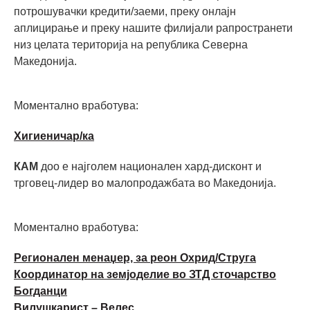
потрошувачки кредити/заеми, преку онлајн
аплицирање и преку нашите филијали рапространети
низ целата територија на република Северна
Македонија.
Моментално вработува:
Хигиеничар/ка
КАМ
доо е најголем национален хард-дисконт и
трговец-лидер во малопродажбата во Македонија.
Моментално вработува:
Регионален менаџер, за реон Охрид/Струга
Координатор на земјоделие во ЗТД сточарство
Богданци
Вилушкарист – Велес