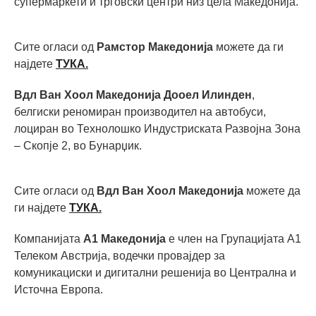
супермаркети и трговски центри низ цела Македонија.
Сите огласи од
Рамстор Македонија
можете да ги
најдете
ТУКА.
Вдл Ван Хоол Македонија Дооел Илинден
,
белгиски реномиран производител на автобуси,
лоциран во Технолошко Индустриската Развојна Зона
– Скопје 2, во Бунарџик.
Сите огласи од
Вдл Ван Хоол Македонија
можете да
ги најдете
ТУКА.
Компанијата
А1 Македонија
е член на Групацијата А1
Телеком Австрија, водечки провајдер за
комуникациски и дигитални решенија во Централна и
Источна Европа.