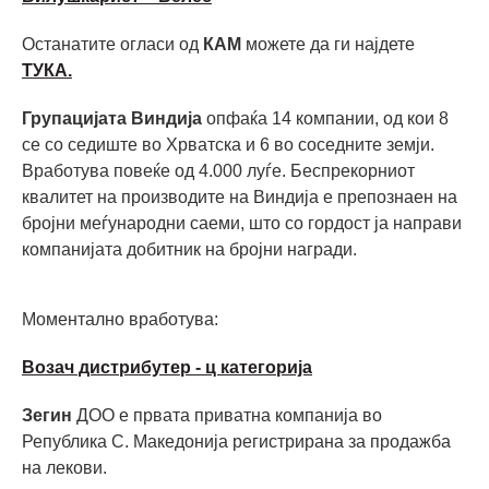
Останатите огласи од
КАМ
можете да ги најдете
ТУКА.
Групацијата Виндија
опфаќа 14 компании, од кои 8
се со седиште во Хрватска и 6 во соседните земји.
Вработува повеќе од 4.000 луѓе. Беспрекорниот
квалитет на производите на Виндија е препознаен на
бројни меѓународни саеми, што со гордост ја направи
компанијата добитник на бројни награди.
Моментално вработува:
Возач дистрибутер - ц категорија
Зегин
ДОО е првата приватна компанија во
Република С. Македонија регистрирана за продажба
на лекови.