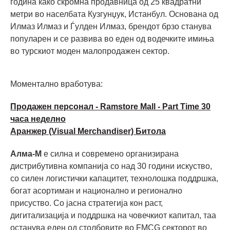
година како скромна продавница од 25 квадратни
метри во населбата Кузгунџук, Истанбул. Основана од
Илмаз Илмаз и Ѓулден Илмаз, брендот брзо станува
популарен и се развива во еден од водечките имиња
во турскиот моден малопродажен сектор.
Моментално вработува:
Продажен персонал - Ramstore Mall - Part Time 30
часа неделно
Аранжер (Visual Merchandiser) Битола
Алма-М
е силна и современо организирана
дистрибутивна компанија со над 30 години искуство,
со силен логистички капацитет, технолошка поддршка,
богат асортиман и национално и регионално
присуство. Со јасна стратегија кон раст,
дигитализација и поддршка на човечкиот капитал, таа
останува еден од столбовите во FMCG секторот во