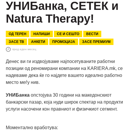
УНИБанка, СЕТЕК и
Natura Therapy!
ОД ТЕРЕН
НАПИШИ
СЕ И СЕШТО
ВЕСТИ
ЗАСЕ ТВ
АНКЕТИ
ПРОМОЦИЈА
ЗАСЕ ПРЕМИУМ
пред еден месец
Денес ви ги издвојуваме најпосетуваните работни
позиции од реномирани компании на KARIERA.mk, се
надеваме дека ќе го најдете вашето идеално работно
место меѓу нив.
УНИБанка
опстојува 30 години на македонскиот
банкарски пазар, која нуди широк спектар на продукти
услуги насочени кон правниот и физичкиот сегмент.
Моментално вработува: