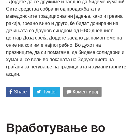
- Дојдете да се дружиме и заедно да бидеме хумани!
Сите средства собрани од продажбата на
македонските традиционални јадења, како и греана
ракија, греано вино и друго, ќе бидат донирани на
дечињата со Даунов синдром од НВО дневниот
центар Доза среќа Дојдете заедно да помогнеме на
оние на кои им е најпотребно. Во духот на
празниците, да си помагаме, да бидеме солидарни и
хумани, се вели во поканата на Здружението на
граѓани за негување на традицијата и хуманитарните
акции.
Share
Twitter
Коментирај
Вработување во