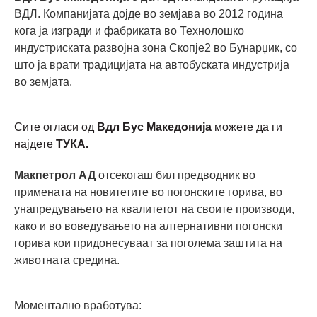
ВДЛ. Компанијата дојде во земјава во 2012 година
кога ја изгради и фабриката во Технолошко
индустриската развојна зона Скопје2 во Бунарџик, со
што ја врати традицијата на автобуската индустрија
во земјата.
Сите огласи од
Вдл Бус Македонија
можете да ги
најдете
ТУКА.
Макпетрол АД
отсекогаш бил предводник во
примената на новитетите во погонските горива, во
унапредувањето на квалитетот на своите производи,
како и во воведувањето на алтернативни погонски
горива кои придонесуваат за поголема заштита на
животната средина.
Моментално вработува: