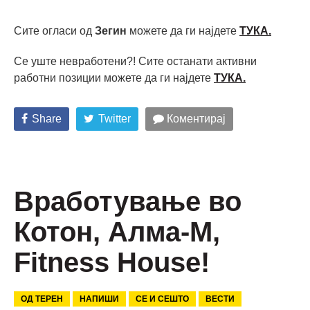
Сите огласи од
Зегин
можете да ги најдете
ТУКА.
Се уште невработени?! Сите останати активни
работни позиции можете да ги најдете
ТУКА.
Share
Twitter
Коментирај
Вработување во
Котон, Алма-М,
Fitness House!
ОД ТЕРЕН
НАПИШИ
СЕ И СЕШТО
ВЕСТИ