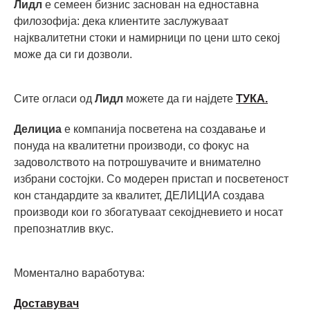
Лидл
е семеен бизнис заснован на едноставна
филозофија: дека клиентите заслужуваат
најквалитетни стоки и намирници по цени што секој
може да си ги дозволи.
Сите огласи од
Лидл
можете да ги најдете
ТУКА.
Делициа
е компанија посветена на создавање и
понуда на квалитетни производи, со фокус на
задоволството на потрошувачите и внимателно
избрани состојки. Со модерен пристап и посветеност
кон стандардите за квалитет, ДЕЛИЦИА создава
производи кои го збогатуваат секојдневието и носат
препознатлив вкус.
Моментално ваработува:
Доставувач