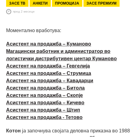
ЗАСЕ ТВ
АНКЕТИ
ПРОМОЦИЈА
ЗАСЕ ПРЕМИУМ
пред 2 месеци
Моментално вработува:
Асистент на продажба – Куманово
Магацински работник и администратор во
логистички дистрибутивен центар Куманово
Асистент на продажба – Гевгелија
Асистент на продажба – Струмица
Асистент на продажба – Кавадарци
Асистент на продажба – Битола
Асистент на продажба – Скопје
Асистент на продажба – Кичево
Асистент на продажба – Штип
Асистент на продажба - Тетово
Котон
ја започнува својата деловна приказна во 1988