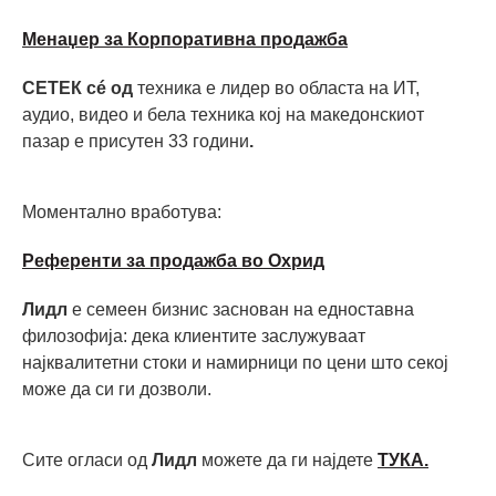
Mенаџер за Корпоративна продажба
СЕТЕК сé од
техника е лидер во областа на ИТ,
аудио, видео и бела техника кој на македонскиот
пазар е присутен 33 години
.
Моментално вработува:
Референти за продажба во Охрид
Лидл
е семеен бизнис заснован на едноставна
филозофија: дека клиентите заслужуваат
најквалитетни стоки и намирници по цени што секој
може да си ги дозволи.
Сите огласи од
Лидл
можете да ги најдете
ТУКА.