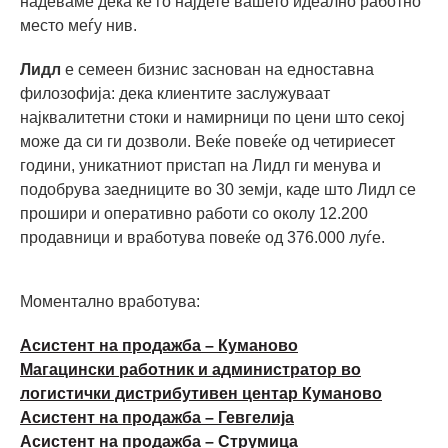
надеваме дека ќе го најдете вашето идеално работно
место меѓу нив.
Лидл
е семеен бизнис заснован на едноставна
филозофија: дека клиентите заслужуваат
најквалитетни стоки и намирници по цени што секој
може да си ги дозволи. Веќе повеќе од четириесет
години, уникатниот пристап на Лидл ги менувa и
подобрувa заедниците во 30 земји, каде што Лидл се
прошири и оперативно работи со околу 12.200
продавници и вработува повеќе од 376.000 луѓе.
Моментално вработува:
Асистент на продажба – Куманово
Магацински работник и администратор во
логистички дистрибутивен центар Куманово
Асистент на продажба – Гевгелија
Асистент на продажба – Струмица