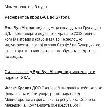
Моментално вработува:
Референт за продажба во Битола
Вдл Бус Македонија
е дел од холандската Групација
ВДЛ. Компанијата дојде во земјава во 2012 година
кога ја изгради и фабриката во Технолошко
индустриската развојна зона Скопје2 во Бунарџик, со
што ја врати традицијата на автобуската индустрија
во земјата.
Сите огласи од
Вдл Бус Македонија
можете да ги
најдете
ТУКА.
Флекс Кредит ДОО
Скопје е Македонска небанкарска
финансиска институција, регистрирана од
Министерство за финансии на република Северна
Македонија. Компанијата обезбедува брзи