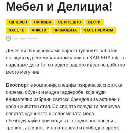
Мебел и Делициа!
ОД ТЕРЕН
НАПИШИ
СЕ И СЕШТО
ВЕСТИ
ЗАСЕ ТВ
АНКЕТИ
ПРОМОЦИЈА
ЗАСЕ ПРЕМИУМ
пред еден месец
Денес ви ги издвојуваме најпосетуваните работни
позиции од реномирани компании на KARIERA.mk, се
надеваме дека ќе го најдете вашето идеално работно
место меѓу нив.
Беоспорт
е компанија специјализирана за спортска
опрема, обувки и модна гардероба, која нуди
внимателно избрани светски брендови за активен и
урбан животен стил. Со својата понуда ги поврзува
спортот, удобноста и современата мода,
обезбедувајќи производи за секојдневно носење,
тренинг, активности на отворено и слободно време.