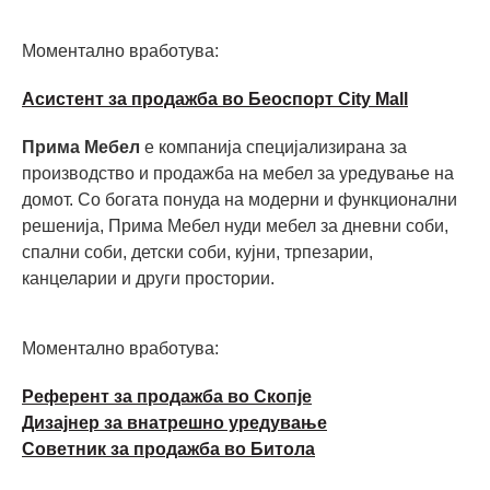
Моментално вработува:
Асистент за продажба во Беоспорт City Mall
Прима Мебел
е компанија специјализирана за
производство и продажба на мебел за уредување на
домот. Со богата понуда на модерни и функционални
решенија, Прима Мебел нуди мебел за дневни соби,
спални соби, детски соби, кујни, трпезарии,
канцеларии и други простории.
Моментално вработува:
Референт за продажба во Скопје
Дизајнер за внатрешно уредување
Советник за продажба во Битола