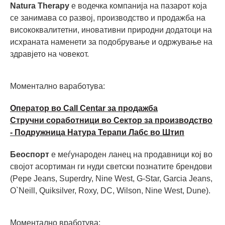
Natura Therapy
е водечка компанија на пазарот која
се занимава со развој, производство и продажба на
висококвалитетни, иновативни природни додатоци на
исхраната наменети за подобрување и одржување на
здравјето на човекот.
Моментално ваработува:
Оператор во Call Centar за продажба
Стручни соработници во Сектор за производство
- Подружница Натура Терапи Лабс во Штип
Беоспорт
е меѓународен ланец на продавници кој во
својот асортиман ги нуди светски познатите брендови
(Pepe Jeans, Superdry, Nine West, G-Star, Garcia Jeans,
O`Neill, Quiksilver, Roxy, DC, Wilson, Nine West, Dune).
Моментално вработува: