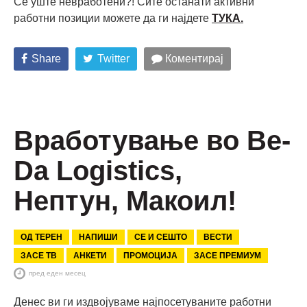
Се уште невработени?! Сите останати активни
работни позиции можете да ги најдете
ТУКА
.
Share
Twitter
Коментирај
Вработување во Be-
Da Logistics,
Нептун, Макоил!
ОД ТЕРЕН
НАПИШИ
СЕ И СЕШТО
ВЕСТИ
ЗАСЕ ТВ
АНКЕТИ
ПРОМОЦИЈА
ЗАСЕ ПРЕМИУМ
пред еден месец
Денес ви ги издвојуваме најпосетуваните работни