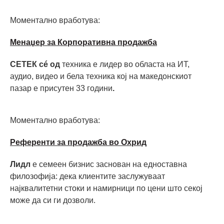
Моментално вработува:
Mенаџер за Корпоративна продажба
СЕТЕК сé од
техника е лидер во областа на ИТ,
аудио, видео и бела техника кој на македонскиот
пазар е присутен 33 години
.
Моментално вработува:
Референти за продажба во Охрид
Лидл
е семеен бизнис заснован на едноставна
филозофија: дека клиентите заслужуваат
најквалитетни стоки и намирници по цени што секој
може да си ги дозволи.