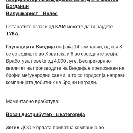
Богданци
Вилушкарист – Велес
Останатите огласи од
КАМ
можете да ги најдете
ТУКА.
Групацијата Виндија
опфаќа 14 компании, од кои 8
се со седиште во Хрватска и 6 во соседните земји.
Вработува повеќе од 4.000 луѓе. Беспрекорниот
квалитет на производите на Виндија е препознаен на
бројни меѓународни саеми, што со гордост ја направи
компанијата добитник на бројни награди.
Моментално вработува:
Возач дистрибутер - ц категорија
Зегин
ДОО е првата приватна компанија во