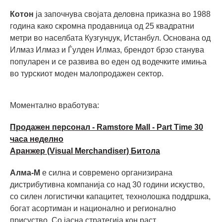
Котон
ја започнува својата деловна приказна во 1988
година како скромна продавница од 25 квадратни
метри во населбата Кузгунџук, Истанбул. Основана од
Илмаз Илмаз и Ѓулден Илмаз, брендот брзо станува
популарен и се развива во еден од водечките имиња
во турскиот моден малопродажен сектор.
Моментално вработува:
Продажен персонал - Ramstore Mall - Part Time 30
часа неделно
Аранжер (Visual Merchandiser) Битола
Алма-М
е силна и современо организирана
дистрибутивна компанија со над 30 години искуство,
со силен логистички капацитет, технолошка поддршка,
богат асортиман и национално и регионално
присуство. Со јасна стратегија кон раст,