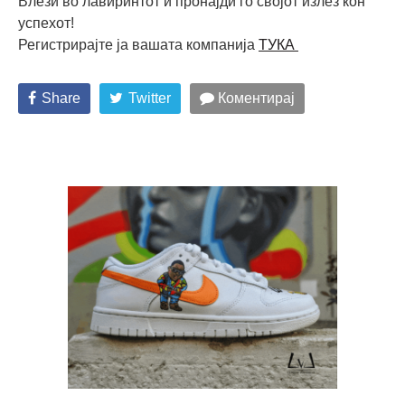
Влези во лавиринтот и пронајди го својот излез кон
успехот!
Регистрирајте ја вашата компанија
ТУКА
Share
Twitter
Коментирај