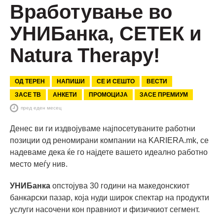
Вработување во
УНИБанка, СЕТЕК и
Natura Therapy!
ОД ТЕРЕН
НАПИШИ
СЕ И СЕШТО
ВЕСТИ
ЗАСЕ ТВ
АНКЕТИ
ПРОМОЦИЈА
ЗАСЕ ПРЕМИУМ
пред еден месец
Денес ви ги издвојуваме најпосетуваните работни
позиции од реномирани компании на KARIERA.mk, се
надеваме дека ќе го најдете вашето идеално работно
место меѓу нив.
УНИБанка
опстојува 30 години на македонскиот
банкарски пазар, која нуди широк спектар на продукти
услуги насочени кон правниот и физичкиот сегмент.