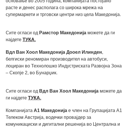
основање во 2005 година, компанијата постојано
расте и денес располага со широка мрежа на
супермаркети и трговски центри низ цела Македонија.
Сите огласи од
Рамстор Македонија
можете да ги
најдете
ТУКА.
Вдл Ван Хоол Македонија Дооел Илинден
,
белгиски реномиран производител на автобуси,
лоциран во Технолошко Индустриската Развојна Зона
– Скопје 2, во Бунарџик.
Сите огласи од
Вдл Ван Хоол Македонија
можете да
ги најдете
ТУКА.
Компанијата
А1 Македонија
е член на Групацијата А1
Телеком Австрија, водечки провајдер за
комуникациски и дигитални решенија во Централна и