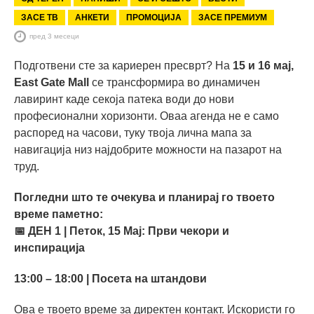
ЗАСЕ ТВ
АНКЕТИ
ПРОМОЦИЈА
ЗАСЕ ПРЕМИУМ
пред 3 месеци
Подготвени сте за кариерен пресврт? На
15 и 16 мај,
East Gate Mall
се трансформира во динамичен
лавиринт каде секоја патека води до нови
професионални хоризонти. Оваа агенда не е само
распоред на часови, туку твоја лична мапа за
навигација низ најдобрите можности на пазарот на
труд.
Погледни што те очекува и планирај го твоето
време паметно:
📅 ДЕН 1 | Петок, 15 Мај: Први чекори и
инспирација
13:00 – 18:00 | Посета на штандови
Ова е твоето време за директен контакт. Искористи го