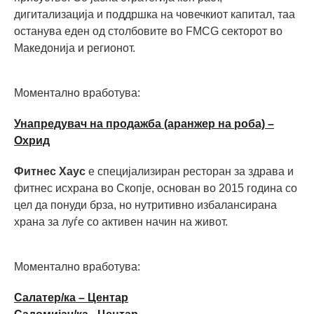
дигитализација и поддршка на човечкиот капитал, таа
останува еден од столбовите во FMCG секторот во
Македонија и регионот.
Моментално вработува:
Унапредувач на продажба (аранжер на роба) –
Охрид
Фитнес Хаус
е специјализиран ресторан за здрава и
фитнес исхрана во Скопје, основан во 2015 година со
цел да понуди брза, но нутритивно избалансирана
храна за луѓе со активен начин на живот.
Моментално вработува:
Салатер/ка – Центар