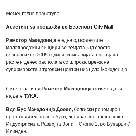
Моментално вработува:
Асистент за продажба во Беоспорт City Mall
Рамстор Македонија
е една од водечките
малопродажни синџири во земјата. Од своето
основање во 2005 година, компанијата постојано
расте и денес располага со широка мрежа на
супермаркети и трговски центри низ цела Македонија.
Сите огласи од
Рамстор Македонија
можете да ги
најдете
ТУКА.
Вдл Бус Македонија Дооел
, белгиски реномиран
производител на автобуси, лоциран во Технолошко
Индустриската Развојна Зона – Скопје 2, во Бунарџик/
Илинден.