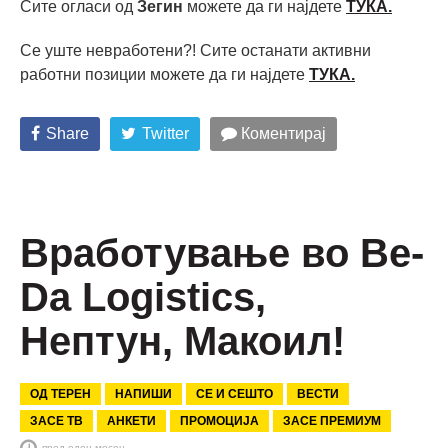
Сите огласи од
Зегин
можете да ги најдете
ТУКА.
Се уште невработени?! Сите останати активни
работни позиции можете да ги најдете
ТУКА
.
Share
Twitter
Коментирај
Вработување во Be-
Da Logistics,
Нептун, Макоил!
ОД ТЕРЕН
НАПИШИ
СЕ И СЕШТО
ВЕСТИ
ЗАСЕ ТВ
АНКЕТИ
ПРОМОЦИЈА
ЗАСЕ ПРЕМИУМ
пред еден месец