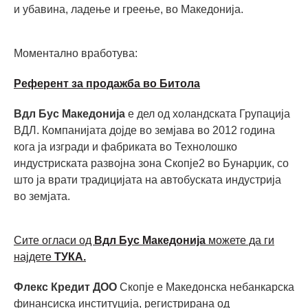
и убавина, ладење и греење, во Македонијa.
Моментално вработува:
Референт за продажба во Битола
Вдл Бус Македонија
е дел од холандската Групација
ВДЛ. Компанијата дојде во земјава во 2012 година
кога ја изгради и фабриката во Технолошко
индустриската развојна зона Скопје2 во Бунарџик, со
што ја врати традицијата на автобуската индустрија
во земјата.
Сите огласи од
Вдл Бус Македонија
можете да ги
најдете
ТУКА.
Флекс Кредит ДОО
Скопје е Македонска небанкарска
финансиска институција, регистрирана од