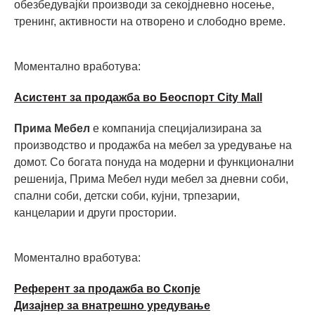
обезбедувајќи производи за секојдневно носење,
тренинг, активности на отворено и слободно време.
Моментално вработува:
Асистент за продажба во Беоспорт City Mall
Прима Мебел
е компанија специјализирана за
производство и продажба на мебел за уредување на
домот. Со богата понуда на модерни и функционални
решенија, Прима Мебел нуди мебел за дневни соби,
спални соби, детски соби, кујни, трпезарии,
канцеларии и други простории.
Моментално вработува:
Референт за продажба во Скопје
Дизајнер за внатрешно уредување