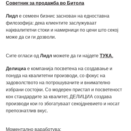
Советник за продажба во Битола
Лидл
е семеен бизнис заснован на едноставна
филозофија: дека клиентите заслужуваат
најквалитетни стоки и намирници по цени што секој
може да си ги дозволи.
Сите огласи од
Лидл
можете да ги најдете
ТУКА.
Делициа
е компанија посветена на создавање и
понуда на квалитетни производи, со фокус на
задоволството на потрошувачите и внимателно
избрани состојки. Со модерен пристап и посветеност
кон стандардите за квалитет, ДЕЛИЦИА создава
производи кои го збогатуваат секојдневието и носат
препознатлив вкус.
Моментално ваработува: