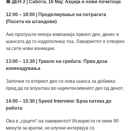
📅 ДЕН 2 | Сабота, 16 Мај: Акција и нови почетоци
12:00 – 18:00 | Продолжување на потрагата
(Посета на штандови)
Ако пропушти некоја компанија првиот ден, денес е
шансата да го надополниш тоа. Лавиринтот е отворен
за сите нови конекции.
13:00 – 13:30 | Тркало на среќата: Прва доза
изненадувања
Започни го вториот ден со нова шанса за добивка
пред да се впуштиш во најинтензивниот дел од денот.
14:00 – 15:30 | Speed Interview: Брза патека до
работа
Ова е „срцето“ на лавиринтот! Искористи ги овие 90
минути за кратки, но клучни интервјуа со