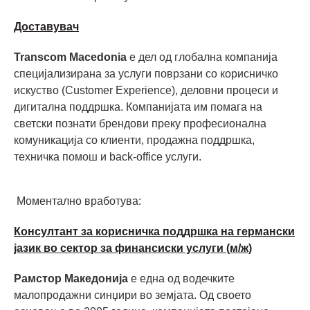
Доставувач
Transcom Macedonia
е дел од глобална компанија
специјализирана за услуги поврзани со корисничко
искуство (Customer Experience), деловни процеси и
дигитална поддршка. Компанијата им помага на
светски познати брендови преку професионална
комуникација со клиенти, продажна поддршка,
техничка помош и back-office услуги.
Моментално вработува:
Консултант за корисничка поддршка на германски
јазик во сектор за финансиски услуги (м/ж)
Рамстор Македонија
е една од водечките
малопродажни синџири во земјата. Од своето