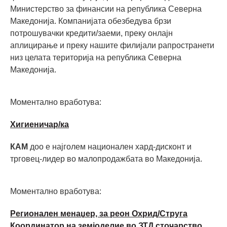
Министерство за финансии на република Северна
Македонија. Компанијата обезбедува брзи
потрошувачки кредити/заеми, преку онлајн
аплицирање и преку нашите филијали рапространети
низ целата територија на република Северна
Македонија.
Моментално вработува:
Хигиеничар/ка
КАМ
доо е најголем национален хард-дисконт и
трговец-лидер во малопродажбата во Македонија.
Моментално вработува:
Регионален менаџер, за реон Охрид/Струга
Координатор на земјоделие во ЗТД сточарство