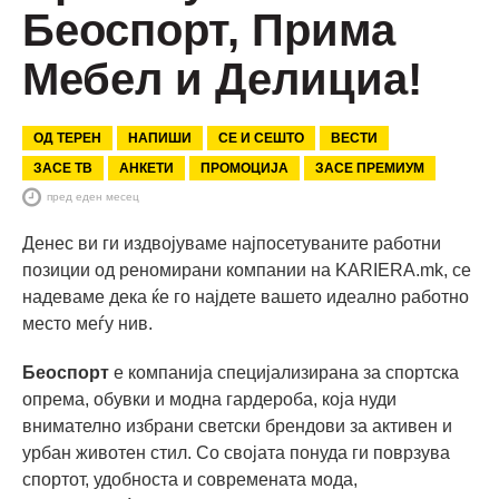
Беоспорт, Прима
Мебел и Делициа!
ОД ТЕРЕН
НАПИШИ
СЕ И СЕШТО
ВЕСТИ
ЗАСЕ ТВ
АНКЕТИ
ПРОМОЦИЈА
ЗАСЕ ПРЕМИУМ
пред еден месец
Денес ви ги издвојуваме најпосетуваните работни
позиции од реномирани компании на KARIERA.mk, се
надеваме дека ќе го најдете вашето идеално работно
место меѓу нив.
Беоспорт
е компанија специјализирана за спортска
опрема, обувки и модна гардероба, која нуди
внимателно избрани светски брендови за активен и
урбан животен стил. Со својата понуда ги поврзува
спортот, удобноста и современата мода,