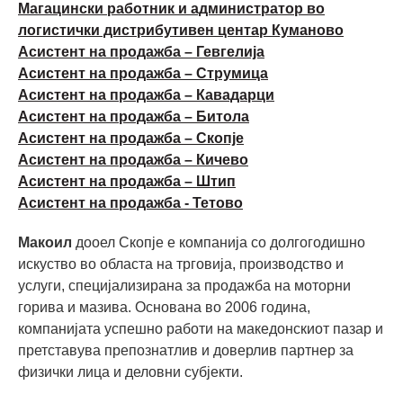
Магацински работник и администратор во
логистички дистрибутивен центар Куманово
Асистент на продажба – Гевгелија
Асистент на продажба – Струмица
Асистент на продажба – Кавадарци
Асистент на продажба – Битола
Асистент на продажба – Скопје
Асистент на продажба – Кичево
Асистент на продажба – Штип
Асистент на продажба - Тетово
Макоил
дооел Скопје е компанија со долгогодишно
искуство во областа на трговија, производство и
услуги, специјализирана за продажба на моторни
горива и мазива. Основана во 2006 година,
компанијата успешно работи на македонскиот пазар и
претставува препознатлив и доверлив партнер за
физички лица и деловни субјекти.