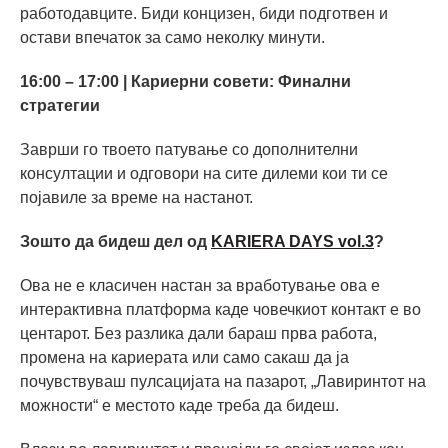
работодавците. Биди концизен, биди подготвен и
остави впечаток за само неколку минути.
16:00 – 17:00 | Кариерни совети: Финални
стратегии
Заврши го твоето патување со дополнителни
консултации и одговори на сите дилеми кои ти се
појавиле за време на настанот.
Зошто да бидеш дел од
KARIERA DAYS vol.3
?
Ова не е класичен настан за вработување ова е
интерактивна платформа каде човечкиот контакт е во
центарот. Без разлика дали бараш прва работа,
промена на кариерата или само сакаш да ја
почувствуваш пулсацијата на пазарот, „Лавиринтот на
можности“ е местото каде треба да бидеш.