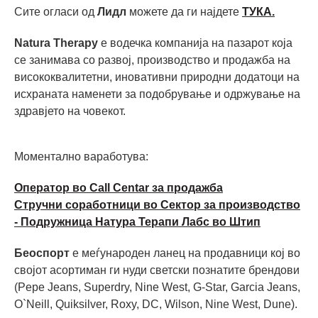
Сите огласи од
Лидл
можете да ги најдете
ТУКА.
Natura Therapy
е водечка компанија на пазарот која
се занимава со развој, производство и продажба на
висококвалитетни, иновативни природни додатоци на
исхраната наменети за подобрување и одржување на
здравјето на човекот.
Моментално ваработува:
Оператор во Call Centar за продажба
Стручни соработници во Сектор за производство
- Подружница Натура Терапи Лабс во Штип
Беоспорт
е меѓународен ланец на продавници кој во
својот асортиман ги нуди светски познатите брендови
(Pepe Jeans, Superdry, Nine West, G-Star, Garcia Jeans,
O`Neill, Quiksilver, Roxy, DC, Wilson, Nine West, Dune).