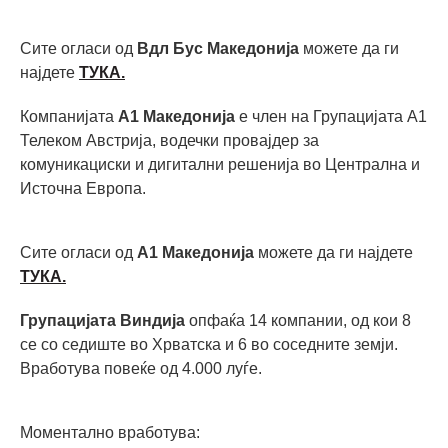
Сите огласи од
Вдл Бус Македонија
можете да ги
најдете
ТУКА.
Компанијата
А1 Македонија
е член на Групацијата А1
Телеком Австрија, водечки провајдер за
комуникациски и дигитални решенија во Централна и
Источна Европа.
Сите огласи од
А1 Македонија
можете да ги најдете
ТУКА.
Групацијата Виндија
опфаќа 14 компании, од кои 8
се со седиште во Хрватска и 6 во соседните земји.
Вработува повеќе од 4.000 луѓе.
Моментално вработува: