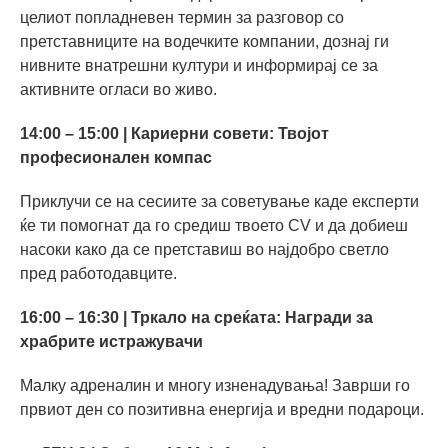
целиот попладневен термин за разговор со
претставниците на водечките компании, дознај ги
нивните внатрешни култури и информирај се за
активните огласи во живо.
14:00 – 15:00 | Кариерни совети: Твојот
професионален компас
Приклучи се на сесиите за советување каде експерти
ќе ти помогнат да го средиш твоето CV и да добиеш
насоки како да се претставиш во најдобро светло
пред работодавците.
16:00 – 16:30 | Тркало на среќата: Награди за
храбрите истражувачи
Малку адреналин и многу изненадувања! Заврши го
првиот ден со позитивна енергија и вредни подароци.