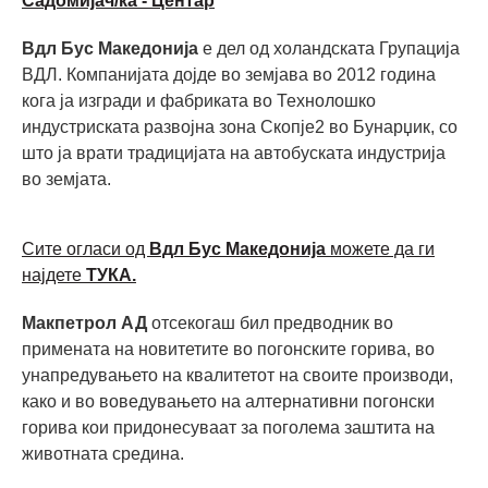
Садомијач/ка - Центар
Вдл Бус Македонија
е дел од холандската Групација
ВДЛ. Компанијата дојде во земјава во 2012 година
кога ја изгради и фабриката во Технолошко
индустриската развојна зона Скопје2 во Бунарџик, со
што ја врати традицијата на автобуската индустрија
во земјата.
Сите огласи од
Вдл Бус Македонија
можете да ги
најдете
ТУКА.
Макпетрол АД
отсекогаш бил предводник во
примената на новитетите во погонските горива, во
унапредувањето на квалитетот на своите производи,
како и во воведувањето на алтернативни погонски
горива кои придонесуваат за поголема заштита на
животната средина.