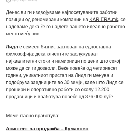
Денес ви ги издвојуваме најпосетуваните работни
позиции од реномирани компании на
KARIERA.mk
, се
надеваме дека ќе го најдете вашето идеално работно
место меѓу нив.
Лидл
е семеен бизнис заснован на едноставна
филозофија: дека клиентите заслужуваат
најквалитетни стоки и намирници по цени што секој
може да си ги дозволи. Веќе повеќе од четириесет
години, уникатниот пристап на Лидл ги менувa и
подобрувa заедниците во 30 земји, каде што Лидл се
прошири и оперативно работи со околу 12.200
продавници и вработува повеќе од 376.000 луѓе.
Моментално вработува:
Асистент на продажба – Куманово