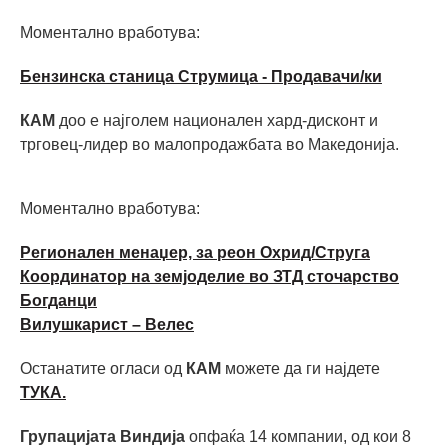
Моментално вработува:
Бензинска станица Струмица - Продавачи/ки
КАМ
доо е најголем национален хард-дисконт и
трговец-лидер во малопродажбата во Македонија.
Моментално вработува:
Регионален менаџер, за реон Охрид/Струга
Координатор на земјоделие во ЗТД сточарство
Богданци
Вилушкарист – Велес
Останатите огласи од
КАМ
можете да ги најдете
ТУКА.
Групацијата Виндија
опфаќа 14 компании, од кои 8