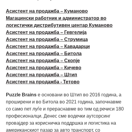
Асистент на продажба – Куманово
Магацински работник и администратор во
логистички дистрибутивен центар Куманово
Асистент на продажба – Гевгелија
Асистент на продажба – Струмица
Асистент на продажба – Кавадарци
Асистент на продажба – Битола
Асистент на продажба – Скопје
Асистент на продажба – Кичево
Асистент на продажба – Штип
Асистент на продажба - Тетово
Puzzle Brains
е основани во Штип во 2016 година, а
проширени и во Битола во 2021 година, започнавме
со само пет луѓе и прераснавме во тим од речиси 180
професионалци. Денес сме водечки аутсорсинг
провајдер за корисничка поддршка и логистика на
американскиот пазар за авто транспорт, со