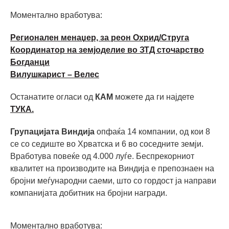
Моментално вработува:
Регионален менаџер, за реон Охрид/Струга
Координатор на земјоделие во ЗТД сточарство
Богданци
Вилушкарист – Велес
Останатите огласи од
КАМ
можете да ги најдете
ТУКА.
Групацијата Виндија
опфаќа 14 компании, од кои 8
се со седиште во Хрватска и 6 во соседните земји.
Вработува повеќе од 4.000 луѓе. Беспрекорниот
квалитет на производите на Виндија е препознаен на
бројни меѓународни саеми, што со гордост ја направи
компанијата добитник на бројни награди.
Моментално вработува: