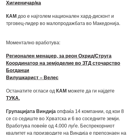
Хигиеничар/ка
КАМ
доо е најголем национален хард-дисконт и
трговец-лидер во малопродажбата во Македонија.
Моментално вработува:
Регионален менаџер, за реон Охрид/Струга
Координатор на земјоделие во ЗТД сточарство
Богданци
Вилушкарист – Велес
Останатите огласи од
КАМ
можете да ги најдете
ТУКА.
Групацијата Виндија
опфаќа 14 компании, од кои 8
се со седиште во Хрватска и 6 во соседните земји.
Вработува повеќе од 4.000 луѓе. Беспрекорниот
квалитет на производите на Виндија е препознаен на