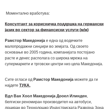
Моментално вработува:
Консултант за корисничка поддршка на германски
јазик во сектор за финансиски услуги (м/ж)
Рамстор Македонија
е една од водечките
малопродажни синџири во земјата. Од своето
основање во 2005 година, компанијата постојано
расте и денес располага со широка мрежа на
супермаркети и трговски центри низ цела Македонија.
Сите огласи од
Рамстор Македонија
можете да ги
најдете
ТУКА.
Вдл Ван Хоол Македонија Дооел Илинден
,
белгиски реномиран производител на автобуси,
лоциран во Технолошко Индустриската Развојна Зона