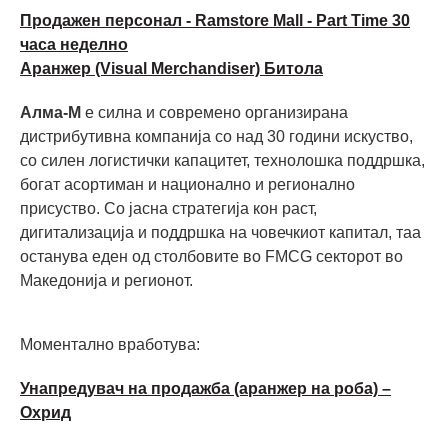
Продажен персонал - Ramstore Mall - Part Time 30
часа неделно
Аранжер (Visual Merchandiser) Битола
Алма-М
е силна и современо организирана
дистрибутивна компанија со над 30 години искуство,
со силен логистички капацитет, технолошка поддршка,
богат асортиман и национално и регионално
присуство. Со јасна стратегија кон раст,
дигитализација и поддршка на човечкиот капитал, таа
останува еден од столбовите во FMCG секторот во
Македонија и регионот.
Моментално вработува:
Унапредувач на продажба (аранжер на роба) –
Охрид