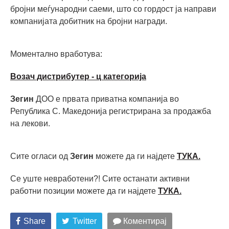
бројни меѓународни саеми, што со гордост ја направи
компанијата добитник на бројни награди.
Моментално вработува:
Возач дистрибутер - ц категорија
Зегин
ДОО е првата приватна компанија во
Република С. Македонија регистрирана за продажба
на лекови.
Сите огласи од
Зегин
можете да ги најдете
ТУКА.
Се уште невработени?! Сите останати активни
работни позиции можете да ги најдете
ТУКА.
Share
Twitter
Коментирај