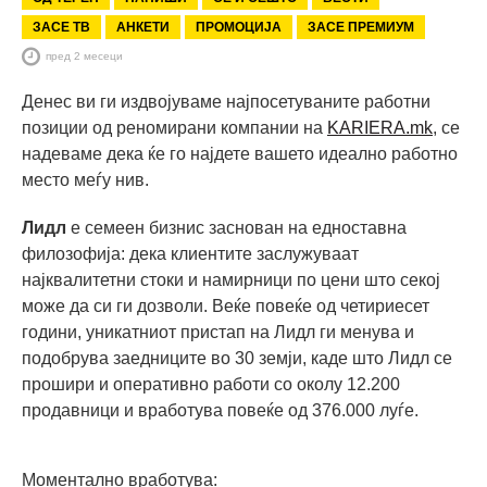
ЗАСЕ ТВ
АНКЕТИ
ПРОМОЦИЈА
ЗАСЕ ПРЕМИУМ
пред 2 месеци
Денес ви ги издвојуваме најпосетуваните работни
позиции од реномирани компании на
KARIERA.mk
, се
надеваме дека ќе го најдете вашето идеално работно
место меѓу нив.
Лидл
е семеен бизнис заснован на едноставна
филозофија: дека клиентите заслужуваат
најквалитетни стоки и намирници по цени што секој
може да си ги дозволи. Веќе повеќе од четириесет
години, уникатниот пристап на Лидл ги менувa и
подобрувa заедниците во 30 земји, каде што Лидл се
прошири и оперативно работи со околу 12.200
продавници и вработува повеќе од 376.000 луѓе.
Моментално вработува: