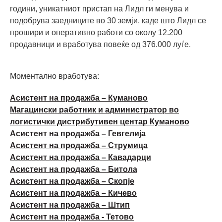
години, уникатниот пристап на Лидл ги менувa и
подобрувa заедниците во 30 земји, каде што Лидл се
прошири и оперативно работи со околу 12.200
продавници и вработува повеќе од 376.000 луѓе.
Моментално вработува:
Асистент на продажба – Куманово
Магацински работник и администратор во
логистички дистрибутивен центар Куманово
Асистент на продажба – Гевгелија
Асистент на продажба – Струмица
Асистент на продажба – Кавадарци
Асистент на продажба – Битола
Асистент на продажба – Скопје
Асистент на продажба – Кичево
Асистент на продажба – Штип
Асистент на продажба - Тетово