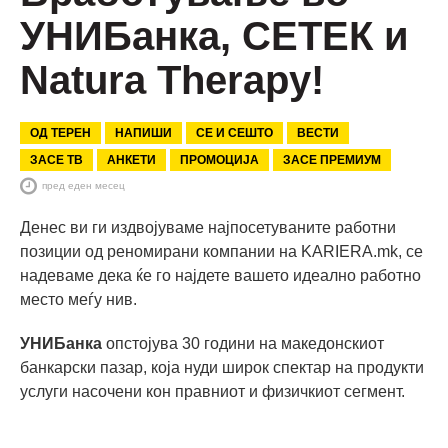
УНИБанка, СЕТЕК и
Natura Therapy!
ОД ТЕРЕН
НАПИШИ
СЕ И СЕШТО
ВЕСТИ
ЗАСЕ ТВ
АНКЕТИ
ПРОМОЦИЈА
ЗАСЕ ПРЕМИУМ
пред еден месец
Денес ви ги издвојуваме најпосетуваните работни
позиции од реномирани компании на KARIERA.mk, се
надеваме дека ќе го најдете вашето идеално работно
место меѓу нив.
УНИБанка
опстојува 30 години на македонскиот
банкарски пазар, која нуди широк спектар на продукти
услуги насочени кон правниот и физичкиот сегмент.