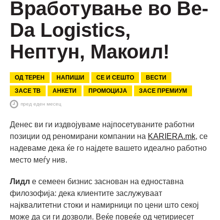
Вработување во Be-
Da Logistics,
Нептун, Макоил!
ОД ТЕРЕН
НАПИШИ
СЕ И СЕШТО
ВЕСТИ
ЗАСЕ ТВ
АНКЕТИ
ПРОМОЦИЈА
ЗАСЕ ПРЕМИУМ
пред еден месец
Денес ви ги издвојуваме најпосетуваните работни
позиции од реномирани компании на
KARIERA.mk
, се
надеваме дека ќе го најдете вашето идеално работно
место меѓу нив.
Лидл
е семеен бизнис заснован на едноставна
филозофија: дека клиентите заслужуваат
најквалитетни стоки и намирници по цени што секој
може да си ги дозволи. Веќе повеќе од четириесет