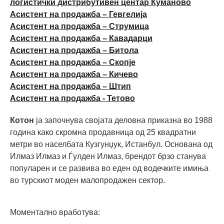
логистички дистрибутивен центар Куманово
Асистент на продажба – Гевгелија
Асистент на продажба – Струмица
Асистент на продажба – Кавадарци
Асистент на продажба – Битола
Асистент на продажба – Скопје
Асистент на продажба – Кичево
Асистент на продажба – Штип
Асистент на продажба - Тетово
Котон
ја започнува својата деловна приказна во 1988
година како скромна продавница од 25 квадратни
метри во населбата Кузгунџук, Истанбул. Основана од
Илмаз Илмаз и Ѓулден Илмаз, брендот брзо станува
популарен и се развива во еден од водечките имиња
во турскиот моден малопродажен сектор.
Моментално вработува: