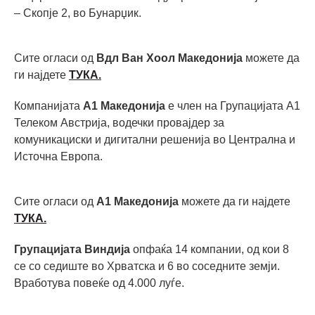
– Скопје 2, во Бунарџик.
Сите огласи од
Вдл Ван Хоол Македонија
можете да
ги најдете
ТУКА.
Компанијата
А1 Македонија
е член на Групацијата А1
Телеком Австрија, водечки провајдер за
комуникациски и дигитални решенија во Централна и
Источна Европа.
Сите огласи од
А1 Македонија
можете да ги најдете
ТУКА.
Групацијата Виндија
опфаќа 14 компании, од кои 8
се со седиште во Хрватска и 6 во соседните земји.
Вработува повеќе од 4.000 луѓе.