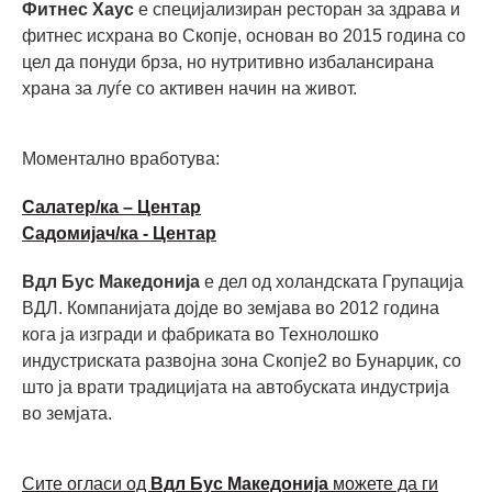
Фитнес Хаус
е специјализиран ресторан за здрава и
фитнес исхрана во Скопје, основан во 2015 година со
цел да понуди брза, но нутритивно избалансирана
храна за луѓе со активен начин на живот.
Моментално вработува:
Салатер/ка – Центар
Садомијач/ка - Центар
Вдл Бус Македонија
е дел од холандската Групација
ВДЛ. Компанијата дојде во земјава во 2012 година
кога ја изгради и фабриката во Технолошко
индустриската развојна зона Скопје2 во Бунарџик, со
што ја врати традицијата на автобуската индустрија
во земјата.
Сите огласи од
Вдл Бус Македонија
можете да ги