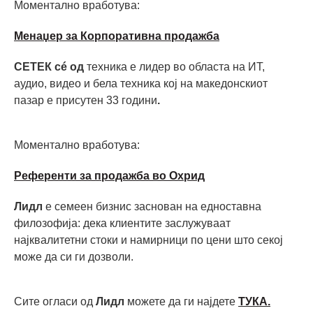
Моментално вработува:
Mенаџер за Корпоративна продажба
СЕТЕК сé од
техника е лидер во областа на ИТ,
аудио, видео и бела техника кој на македонскиот
пазар е присутен 33 години
.
Моментално вработува:
Референти за продажба во Охрид
Лидл
е семеен бизнис заснован на едноставна
филозофија: дека клиентите заслужуваат
најквалитетни стоки и намирници по цени што секој
може да си ги дозволи.
Сите огласи од
Лидл
можете да ги најдете
ТУКА.