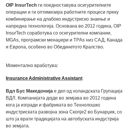
OIP InsurTech
ги поедноставува осигурителните
операции и ги оптимизира работните процеси преку
комбинирање на длабоко индустриско знаење и
напредна технологија. Основана во 2012 година, OIP
InsurTech соработува со осигурителни компании,
MGAs, програмски менаџери и TPAs низ САД, Канада
и Европа, особено во Обединетото Кралство.
Моментално вработува:
Insurance Administrative Assistant
Вдл Бус Македонија
е дел од холандската Групација
ВДЛ. Компанијата дојде во земјава во 2012 година
кога ја изгради и фабриката во Технолошко
индустриската развојна зона Скопје2 во Бунарџик, со
што ја врати традицијата на автобуската индустрија
во земјата.