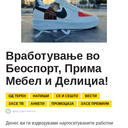
Вработување во
Беоспорт, Прима
Мебел и Делициа!
ОД ТЕРЕН
НАПИШИ
СЕ И СЕШТО
ВЕСТИ
ЗАСЕ ТВ
АНКЕТИ
ПРОМОЦИЈА
ЗАСЕ ПРЕМИУМ
пред еден месец
Денес ви ги издвојуваме најпосетуваните работни