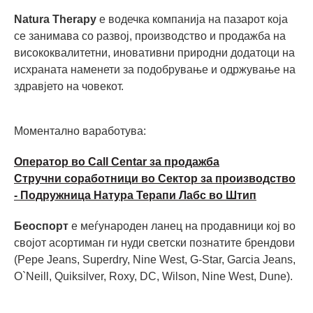
Natura Therapy
е водечка компанија на пазарот која
се занимава со развој, производство и продажба на
висококвалитетни, иновативни природни додатоци на
исхраната наменети за подобрување и одржување на
здравјето на човекот.
Моментално ваработува:
Оператор во Call Centar за продажба
Стручни соработници во Сектор за производство
- Подружница Натура Терапи Лабс во Штип
Беоспорт
е меѓународен ланец на продавници кој во
својот асортиман ги нуди светски познатите брендови
(Pepe Jeans, Superdry, Nine West, G-Star, Garcia Jeans,
O`Neill, Quiksilver, Roxy, DC, Wilson, Nine West, Dune).