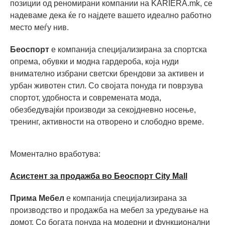
позиции од реномирани компании на KARIERA.mk, се
надеваме дека ќе го најдете вашето идеално работно
место меѓу нив.
Беоспорт
е компанија специјализирана за спортска
опрема, обувки и модна гардероба, која нуди
внимателно избрани светски брендови за активен и
урбан животен стил. Со својата понуда ги поврзува
спортот, удобноста и современата мода,
обезбедувајќи производи за секојдневно носење,
тренинг, активности на отворено и слободно време.
Моментално вработува:
Асистент за продажба во Беоспорт City Mall
Прима Мебел
е компанија специјализирана за
производство и продажба на мебел за уредување на
домот. Со богата понуда на модерни и функционални