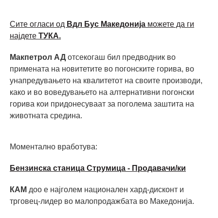
Сите огласи од
Вдл Бус Македонија
можете да ги
најдете
ТУКА.
Макпетрол АД
отсекогаш бил предводник во
примената на новитетите во погонските горива, во
унапредувањето на квалитетот на своите производи,
како и во воведувањето на алтернативни погонски
горива кои придонесуваат за поголема заштита на
животната средина.
Моментално вработува:
Бензинска станица Струмица - Продавачи/ки
КАМ
доо е најголем национален хард-дисконт и
трговец-лидер во малопродажбата во Македонија.