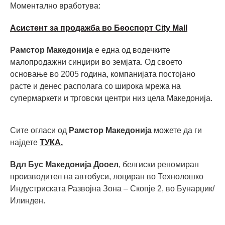
Моментално вработува:
Асистент за продажба во Беоспорт City Mall
Рамстор Македонија
е една од водечките
малопродажни синџири во земјата. Од своето
основање во 2005 година, компанијата постојано
расте и денес располага со широка мрежа на
супермаркети и трговски центри низ цела Македонија.
Сите огласи од
Рамстор Македонија
можете да ги
најдете
ТУКА.
Вдл Бус Македонија Дооел
, белгиски реномиран
производител на автобуси, лоциран во Технолошко
Индустриската Развојна Зона – Скопје 2, во Бунарџик/
Илинден.