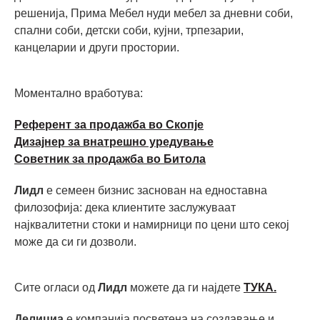
решенија, Прима Мебел нуди мебел за дневни соби,
спални соби, детски соби, кујни, трпезарии,
канцеларии и други простории.
Моментално вработува:
Референт за продажба во Скопје
Дизајнер за внатрешно уредување
Советник за продажба во Битола
Лидл
е семеен бизнис заснован на едноставна
филозофија: дека клиентите заслужуваат
најквалитетни стоки и намирници по цени што секој
може да си ги дозволи.
Сите огласи од
Лидл
можете да ги најдете
ТУКА.
Делициа
е компанија посветена на создавање и