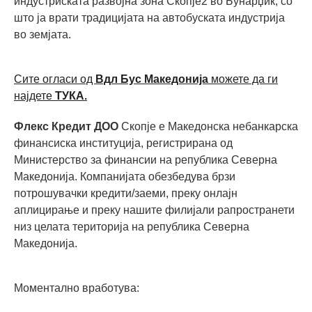
индустриската развојна зона Скопје2 во Бунарџик, со
што ја врати традицијата на автобуската индустрија
во земјата.
Сите огласи од
Вдл Бус Македонија
можете да ги
најдете
ТУКА.
Флекс Кредит ДОО
Скопје е Македонска небанкарска
финансиска институција, регистрирана од
Министерство за финансии на република Северна
Македонија. Компанијата обезбедува брзи
потрошувачки кредити/заеми, преку онлајн
аплицирање и преку нашите филијали рапространети
низ целата територија на република Северна
Македонија.
Моментално вработува: