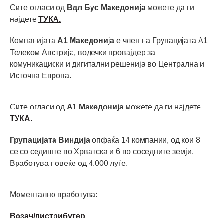
Сите огласи од
Вдл Бус Македонија
можете да ги
најдете
ТУКА.
Компанијата
А1 Македонија
е член на Групацијата А1
Телеком Австрија, водечки провајдер за
комуникациски и дигитални решенија во Централна и
Источна Европа.
Сите огласи од
А1 Македонија
можете да ги најдете
ТУКА.
Групацијата Виндија
опфаќа 14 компании, од кои 8
се со седиште во Хрватска и 6 во соседните земји.
Вработува повеќе од 4.000 луѓе.
Моментално вработува:
Возач/дистрибутер