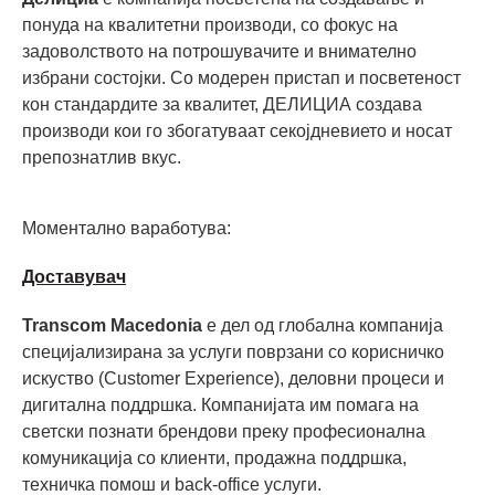
понуда на квалитетни производи, со фокус на
задоволството на потрошувачите и внимателно
избрани состојки. Со модерен пристап и посветеност
кон стандардите за квалитет, ДЕЛИЦИА создава
производи кои го збогатуваат секојдневието и носат
препознатлив вкус.
Моментално ваработува:
Доставувач
Transcom Macedonia
е дел од глобална компанија
специјализирана за услуги поврзани со корисничко
искуство (Customer Experience), деловни процеси и
дигитална поддршка. Компанијата им помага на
светски познати брендови преку професионална
комуникација со клиенти, продажна поддршка,
техничка помош и back-office услуги.