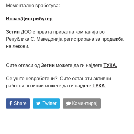
Моментално вработува:
Возач/Дистрибутер
Зегин
ДОО е првата приватна компанија во
Република С. Македонија регистрирана за продажба
на лекови.
Сите огласи од
Зегин
можете да ги најдете
ТУКА.
Се уште невработени?! Сите останати активни
работни позиции можете да ги најдете
ТУКА
.
Share
Twitter
Коментирај