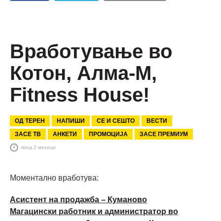
Вработување во
Котон, Алма-М,
Fitness House!
ОД ТЕРЕН
НАПИШИ
СЕ И СЕШТО
ВЕСТИ
ЗАСЕ ТВ
АНКЕТИ
ПРОМОЦИЈА
ЗАСЕ ПРЕМИУМ
пред 2 месеци
Моментално вработува:
Асистент на продажба – Куманово
Магацински работник и администратор во