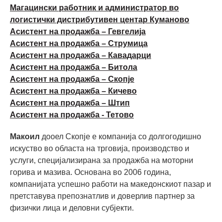
Магацински работник и администратор во
логистички дистрибутивен центар Куманово
Асистент на продажба – Гевгелија
Асистент на продажба – Струмица
Асистент на продажба – Кавадарци
Асистент на продажба – Битола
Асистент на продажба – Скопје
Асистент на продажба – Кичево
Асистент на продажба – Штип
Асистент на продажба - Тетово
Макоил
дооел Скопје е компанија со долгогодишно
искуство во областа на трговија, производство и
услуги, специјализирана за продажба на моторни
горива и мазива. Основана во 2006 година,
компанијата успешно работи на македонскиот пазар и
претставува препознатлив и доверлив партнер за
физички лица и деловни субјекти.