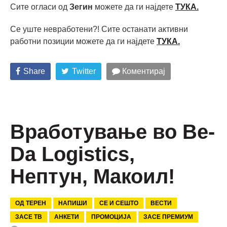
Сите огласи од
Зегин
можете да ги најдете
ТУКА.
Се уште невработени?! Сите останати активни
работни позиции можете да ги најдете
ТУКА
.
Share
Twitter
Коментирај
Вработување во Be-
Da Logistics,
Нептун, Макоил!
ОД ТЕРЕН
НАПИШИ
СЕ И СЕШТО
ВЕСТИ
ЗАСЕ ТВ
АНКЕТИ
ПРОМОЦИЈА
ЗАСЕ ПРЕМИУМ