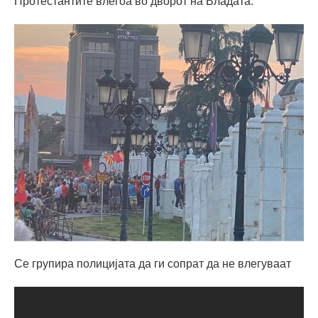
Протестантите влегоа во дворот на Владата.
Се групира полицијата да ги сопрат да не влегуваат