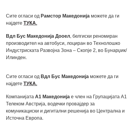
Сите огласи од
Рамстор Македонија
можете да ги
најдете
ТУКА.
Вдл Бус Македонија Дооел
, белгиски реномиран
производител на автобуси, лоциран во Технолошко
Индустриската Развојна Зона – Скопје 2, во Бунарџик/
Илинден.
Сите огласи од
Вдл Бус Македонија
можете да ги
најдете
ТУКА.
Компанијата
А1 Македонија
е член на Групацијата А1
Телеком Австрија, водечки провајдер за
комуникациски и дигитални решенија во Централна и
Источна Европа.