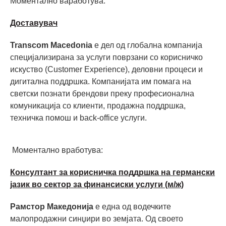
Моментално ваработува:
Доставувач
Transcom Macedonia
е дел од глобална компанија
специјализирана за услуги поврзани со корисничко
искуство (Customer Experience), деловни процеси и
дигитална поддршка. Компанијата им помага на
светски познати брендови преку професионална
комуникација со клиенти, продажна поддршка,
техничка помош и back-office услуги.
Моментално вработува:
Консултант за корисничка поддршка на германски
јазик во сектор за финансиски услуги (м/ж)
Рамстор Македонија
е една од водечките
малопродажни синџири во земјата. Од своето