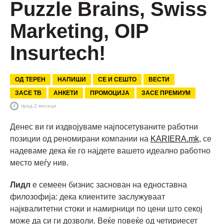
Puzzle Brains, Swiss
Marketing, OIP
Insurtech!
ОД ТЕРЕН
НАПИШИ
СЕ И СЕШТО
ВЕСТИ
ЗАСЕ ТВ
АНКЕТИ
ПРОМОЦИЈА
ЗАСЕ ПРЕМИУМ
пред 2 месеци
Денес ви ги издвојуваме најпосетуваните работни
позиции од реномирани компании на
KARIERA.mk
, се
надеваме дека ќе го најдете вашето идеално работно
место меѓу нив.
Лидл
е семеен бизнис заснован на едноставна
филозофија: дека клиентите заслужуваат
најквалитетни стоки и намирници по цени што секој
може да си ги дозволи. Веќе повеќе од четириесет