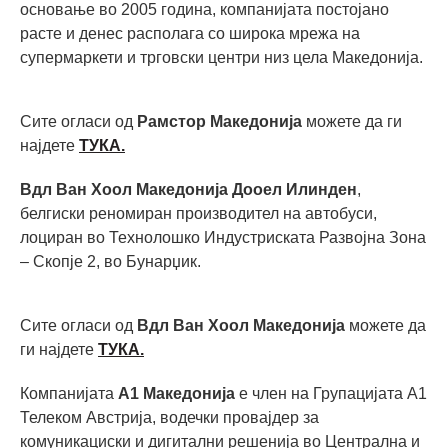
основање во 2005 година, компанијата постојано
расте и денес располага со широка мрежа на
супермаркети и трговски центри низ цела Македонија.
Сите огласи од
Рамстор Македонија
можете да ги
најдете
ТУКА.
Вдл Ван Хоол Македонија Дооел Илинден
,
белгиски реномиран производител на автобуси,
лоциран во Технолошко Индустриската Развојна Зона
– Скопје 2, во Бунарџик.
Сите огласи од
Вдл Ван Хоол Македонија
можете да
ги најдете
ТУКА.
Компанијата
А1 Македонија
е член на Групацијата А1
Телеком Австрија, водечки провајдер за
комуникациски и дигитални решенија во Централна и