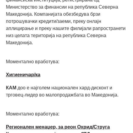
Министерство за финансии на република Северна
Македонија. Компанијата обезбедува брзи
потрошувачки кредити/заеми, преку онлајн
аплицирање и преку нашите филијали рапространети
низ целата територија на република Северна
Македонија.
Моментално вработува:
Хигиеничар/ка
КАМ
доо е најголем национален хард-дисконт и
трговец-лидер во малопродажбата во Македонија.
Моментално вработува:
Регионален менаџер, за реон Охрид/Струга