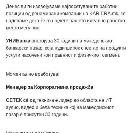
Денес ви ги издвојуваме најпосетуваните работни
позиции од реномирани компании на KARIERA.mk, се
надеваме дека ќе го најдете вашето идеално работно
место меѓу нив.
УНИБанка
опстојува 30 години на македонскиот
банкарски пазар, која нуди широк спектар на продукти
услуги насочени кон правниот и физичкиот сегмент.
Моментално вработува:
Mенаџер за Корпоративна продажба
СЕТЕК сé од
техника е лидер во областа на ИТ,
аудио, видео и бела техника кој на македонскиот
пазар е присутен 33 години
.