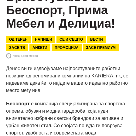
Беоспорт, Прима
Мебел и Делициа!
ОД ТЕРЕН
НАПИШИ
СЕ И СЕШТО
ВЕСТИ
ЗАСЕ ТВ
АНКЕТИ
ПРОМОЦИЈА
ЗАСЕ ПРЕМИУМ
пред еден месец
Денес ви ги издвојуваме најпосетуваните работни
позиции од реномирани компании на KARIERA.mk, се
надеваме дека ќе го најдете вашето идеално работно
место меѓу нив.
Беоспорт
е компанија специјализирана за спортска
опрема, обувки и модна гардероба, која нуди
внимателно избрани светски брендови за активен и
урбан животен стил. Со својата понуда ги поврзува
спортот, удобноста и современата мода,