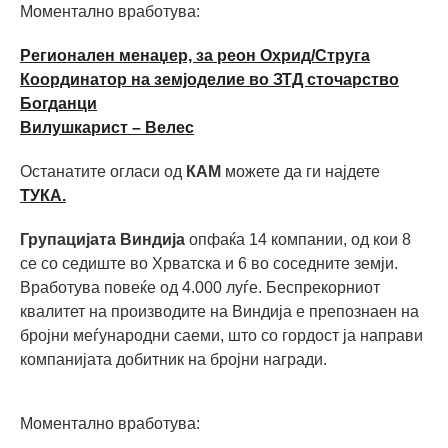
Моментално вработува:
Регионален менаџер, за реон Охрид/Струга
Координатор на земјоделие во ЗТД сточарство
Богданци
Вилушкарист – Велес
Останатите огласи од
КАМ
можете да ги најдете
ТУКА.
Групацијата Виндија
опфаќа 14 компании, од кои 8
се со седиште во Хрватска и 6 во соседните земји.
Вработува повеќе од 4.000 луѓе. Беспрекорниот
квалитет на производите на Виндија е препознаен на
бројни меѓународни саеми, што со гордост ја направи
компанијата добитник на бројни награди.
Моментално вработува: