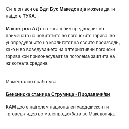
Сите огласи од
Вдл Бус Македонија
можете да ги
најдете
ТУКА.
Макпетрол АД
отсекогаш бил предводник во
примената на новитетите во погонските горива, во
унапредувањето на квалитетот на своите производи,
како и во воведувањето на алтернативни погонски
горива кои придонесуваат за поголема заштита на
животната средина.
Моментално вработува:
Бензинска станица Струмица - Продавачи/ки
КАМ
доо е најголем национален хард-дисконт и
трговец-лидер во малопродажбата во Македонија.