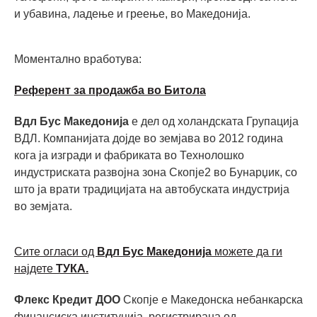
и убавина, ладење и греење, во Македонијa.
Моментално вработува:
Референт за продажба во Битола
Вдл Бус Македонија
е дел од холандската Групација
ВДЛ. Компанијата дојде во земјава во 2012 година
кога ја изгради и фабриката во Технолошко
индустриската развојна зона Скопје2 во Бунарџик, со
што ја врати традицијата на автобуската индустрија
во земјата.
Сите огласи од
Вдл Бус Македонија
можете да ги
најдете
ТУКА.
Флекс Кредит ДОО
Скопје е Македонска небанкарска
финансиска институција, регистрирана од