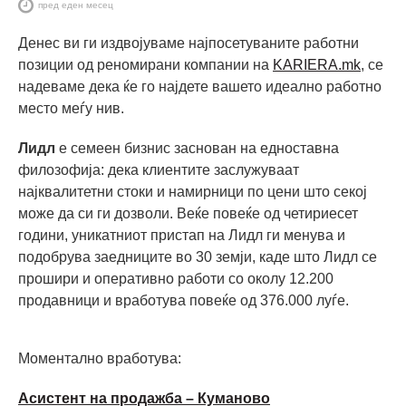
пред еден месец
Денес ви ги издвојуваме најпосетуваните работни
позиции од реномирани компании на
KARIERA.mk
, се
надеваме дека ќе го најдете вашето идеално работно
место меѓу нив.
Лидл
е семеен бизнис заснован на едноставна
филозофија: дека клиентите заслужуваат
најквалитетни стоки и намирници по цени што секој
може да си ги дозволи. Веќе повеќе од четириесет
години, уникатниот пристап на Лидл ги менувa и
подобрувa заедниците во 30 земји, каде што Лидл се
прошири и оперативно работи со околу 12.200
продавници и вработува повеќе од 376.000 луѓе.
Моментално вработува:
Асистент на продажба – Куманово