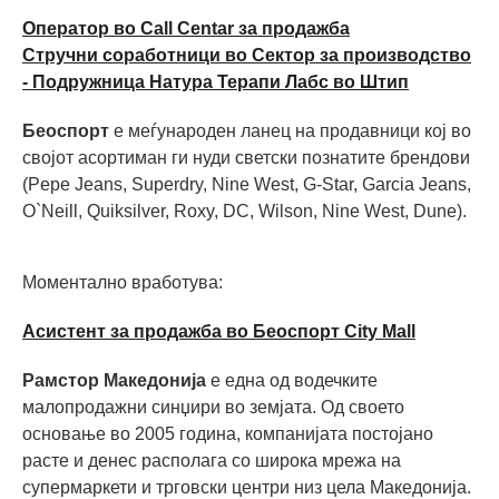
Оператор во Call Centar за продажба
Стручни соработници во Сектор за производство
- Подружница Натура Терапи Лабс во Штип
Беоспорт
е меѓународен ланец на продавници кој во
својот асортиман ги нуди светски познатите брендови
(Pepe Jeans, Superdry, Nine West, G-Star, Garcia Jeans,
O`Neill, Quiksilver, Roxy, DC, Wilson, Nine West, Dune).
Моментално вработува:
Асистент за продажба во Беоспорт City Mall
Рамстор Македонија
е една од водечките
малопродажни синџири во земјата. Од своето
основање во 2005 година, компанијата постојано
расте и денес располага со широка мрежа на
супермаркети и трговски центри низ цела Македонија.