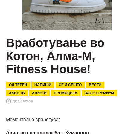
Вработување во
Котон, Алма-М,
Fitness House!
ОД ТЕРЕН
НАПИШИ
СЕ И СЕШТО
ВЕСТИ
ЗАСЕ ТВ
АНКЕТИ
ПРОМОЦИЈА
ЗАСЕ ПРЕМИУМ
пред 2 месеци
Моментално вработува:
Асистент на продажба – Куманово