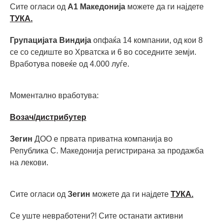
Сите огласи од
А1 Македонија
можете да ги најдете
ТУКА.
Групацијата Виндија
опфаќа 14 компании, од кои 8
се со седиште во Хрватска и 6 во соседните земји.
Вработува повеќе од 4.000 луѓе.
Моментално вработува:
Возач/дистрибутер
Зегин
ДОО е првата приватна компанија во
Република С. Македонија регистрирана за продажба
на лекови.
Сите огласи од
Зегин
можете да ги најдете
ТУКА.
Се уште невработени?! Сите останати активни