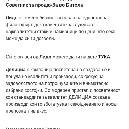
Советник за продажба во Битола
Лидл
е семеен бизнис заснован на едноставна
филозофија: дека клиентите заслужуваат
најквалитетни стоки и намирници по цени што секој
може да си ги дозволи.
Сите огласи од
Лидл
можете да ги најдете
ТУКА.
Делициа
е компанија посветена на создавање и
понуда на квалитетни производи, со фокус на
задоволството на потрошувачите и внимателно
избрани состојки. Со модерен пристап и посветеност
кон стандардите за квалитет, ДЕЛИЦИА создава
производи кои го збогатуваат секојдневието и носат
препознатлив вкус.