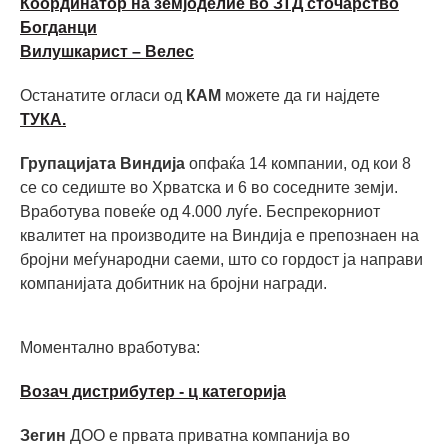
Координатор на земјоделие во ЗТД сточарство
Богданци
Вилушкарист – Велес
Останатите огласи од
КАМ
можете да ги најдете
ТУКА.
Групацијата Виндија
опфаќа 14 компании, од кои 8
се со седиште во Хрватска и 6 во соседните земји.
Вработува повеќе од 4.000 луѓе. Беспрекорниот
квалитет на производите на Виндија е препознаен на
бројни меѓународни саеми, што со гордост ја направи
компанијата добитник на бројни награди.
Моментално вработува:
Возач дистрибутер - ц категорија
Зегин
ДОО е првата приватна компанија во