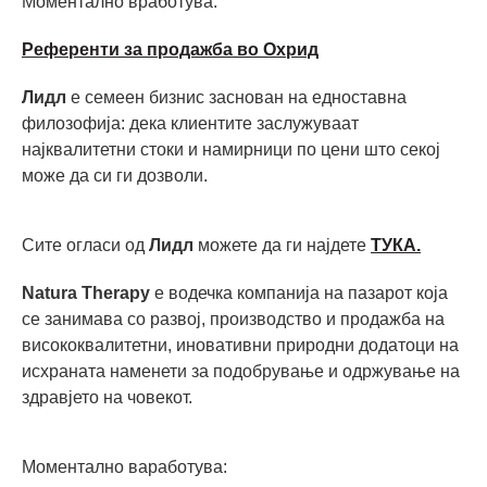
Моментално вработува:
Референти за продажба во Охрид
Лидл
е семеен бизнис заснован на едноставна
филозофија: дека клиентите заслужуваат
најквалитетни стоки и намирници по цени што секој
може да си ги дозволи.
Сите огласи од
Лидл
можете да ги најдете
ТУКА.
Natura Therapy
е водечка компанија на пазарот која
се занимава со развој, производство и продажба на
висококвалитетни, иновативни природни додатоци на
исхраната наменети за подобрување и одржување на
здравјето на човекот.
Моментално ваработува: