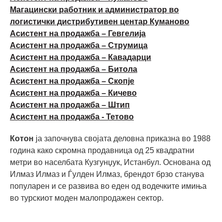
Магацински работник и администратор во
логистички дистрибутивен центар Куманово
Асистент на продажба – Гевгелија
Асистент на продажба – Струмица
Асистент на продажба – Кавадарци
Асистент на продажба – Битола
Асистент на продажба – Скопје
Асистент на продажба – Кичево
Асистент на продажба – Штип
Асистент на продажба - Тетово
Котон
ја започнува својата деловна приказна во 1988
година како скромна продавница од 25 квадратни
метри во населбата Кузгунџук, Истанбул. Основана од
Илмаз Илмаз и Ѓулден Илмаз, брендот брзо станува
популарен и се развива во еден од водечките имиња
во турскиот моден малопродажен сектор.