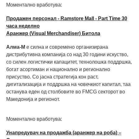
Моментално вработува:
Продажен персонал - Ramstore Mall - Part Time 30
часа неделно
Аранжер (Visual Merchandiser) Битола
Алма-М
е силна и современо организирана
дистрибутивна компанија со над 30 години искуство,
со силен логистички капацитет, технолошка поддршка,
богат асортиман и национално и регионално
присуство. Со јасна стратегија кон раст,
дигитализација и поддршка на човечкиот капитал, таа
останува еден од столбовите во FMCG секторот во
Македонија и регионот.
Моментално вработува:
Унапредувач на продажба (аранжер на роба) –