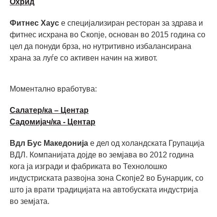
Охрид
Фитнес Хаус
е специјализиран ресторан за здрава и
фитнес исхрана во Скопје, основан во 2015 година со
цел да понуди брза, но нутритивно избалансирана
храна за луѓе со активен начин на живот.
Моментално вработува:
Салатер/ка – Центар
Садомијач/ка - Центар
Вдл Бус Македонија
е дел од холандската Групација
ВДЛ. Компанијата дојде во земјава во 2012 година
кога ја изгради и фабриката во Технолошко
индустриската развојна зона Скопје2 во Бунарџик, со
што ја врати традицијата на автобуската индустрија
во земјата.