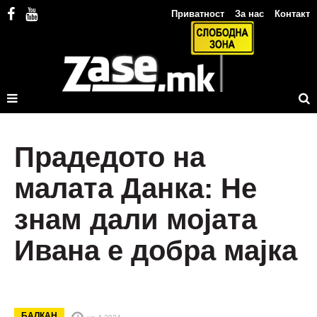
Приватност
За нас
Контакт
Прадедото на
малата Данка: Не
знам дали мојата
Ивана е добра мајка
БАЛКАН
на 4.2024