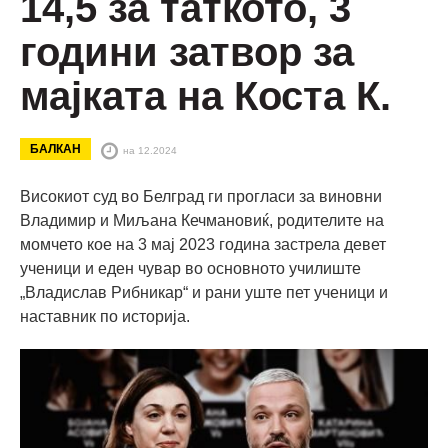
14,5 за таткото, 3
години затвор за
мајката на Коста К.
БАЛКАН
на 12.2024
Високиот суд во Белград ги прогласи за виновни
Владимир и Миљана Кечмановиќ, родителите на
момчето кое на 3 мај 2023 година застрела девет
ученици и еден чувар во основното училиште
„Владислав Рибникар“ и рани уште пет ученици и
наставник по историја.