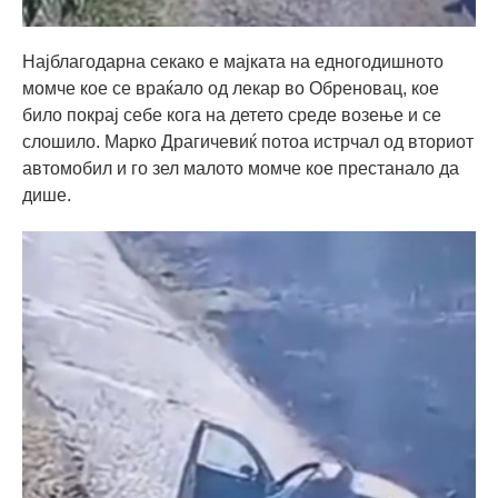
Најблагодарна секако е мајката на едногодишното
момче кое се враќало од лекар во Обреновац, кое
било покрај себе кога на детето среде возење и се
слошило. Марко Драгичевиќ потоа истрчал од вториот
автомобил и го зел малото момче кое престанало да
дише.