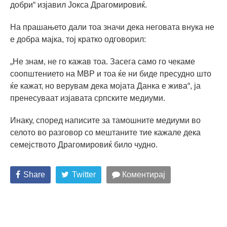
добри“ изјавил Јокса Драгомировиќ.
На прашањето дали тоа значи дека неговата внука не
е добра мајка, тој кратко одговорил:
„Не знам, не го кажав тоа. Засега само го чекаме
соопштението на МВР и тоа ќе ни биде пресудно што
ќе кажат, но верувам дека мојата Данка е жива“, ја
пренесуваат изјавата српските медиуми.
Инаку, според написите за тамошните медиуми во
селото во разговор со мештаните тие кажале дека
семејството Драгомировиќ било чудно.
Share
Twitter
Коментирај