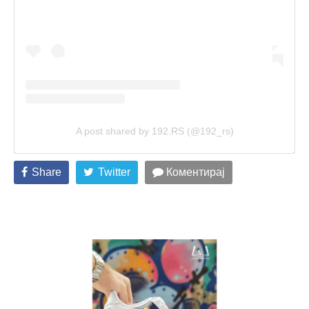
A post shared by 192.RS (@192_rs)
Share
Twitter
Коментирај