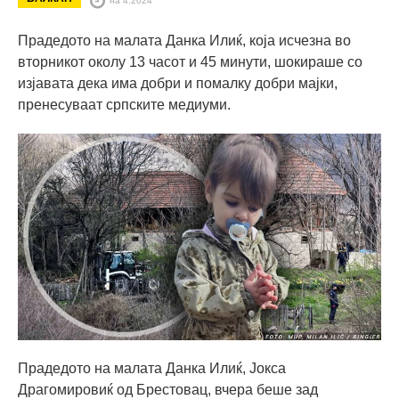
Прадедото на малата Данка Илиќ, која исчезна во
вторникот околу 13 часот и 45 минути, шокираше со
изјавата дека има добри и помалку добри мајки,
пренесуваат српските медиуми.
Прадедото на малата Данка Илиќ, Јокса
Драгомировиќ од Брестовац, вчера беше зад