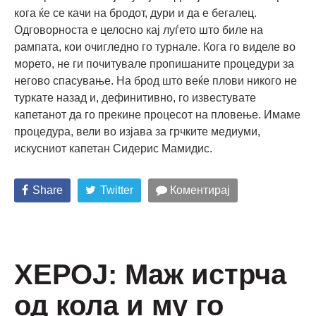
кога ќе се качи на бродот, дури и да е бегалец.
Одговорноста е целосно кај луѓето што биле на
рампата, кои очигледно го турнале. Кога го виделе во
морето, не ги почитувале пропишаните процедури за
негово спасување. На брод што веќе плови никого не
туркате назад и, дефинитивно, го известувате
капетанот да го прекине процесот на пловење. Имаме
процедура, вели во изјава за грчките медиуми,
искусниот капетан Сидерис Мамидис.
Share
Twitter
Коментирај
ХЕРОЈ: Маж истрча
од кола и му го