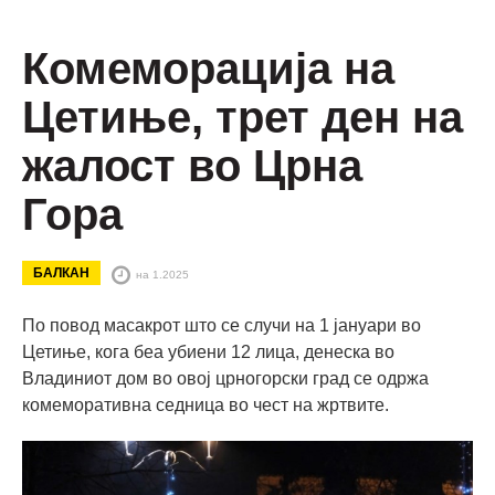
Комеморација на
Цетиње, трет ден на
жалост во Црна
Гора
БАЛКАН
на 1.2025
По повод масакрот што се случи на 1 јануари во
Цетиње, кога беа убиени 12 лица, денеска во
Владиниот дом во овој црногорски град се одржа
комеморативна седница во чест на жртвите.