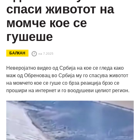
спаси животот на
момче кое се
гушеше
БАЛКАН
на 7.2025
Неверојатно видео од Србија на кое се гледа како
маж од Обреновац во Србија му го спасува животот
на момчето кое се гуше со брза реакција брзо се
прошири на интернет и го воодушеви целиот регион.