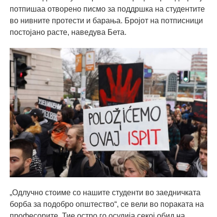
потпишаа отворено писмо за поддршка на студентите
во нивните протести и барања. Бројот на потписници
постојано расте, наведува Бета.
„Одлучно стоиме со нашите студенти во заедничката
борба за подобро општество“, се вели во пораката на
професорите. Тие остро го осудија секој обид на