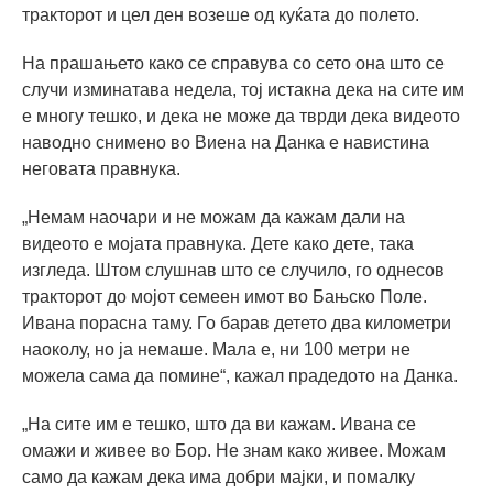
тракторот и цел ден возеше од куќата до полето.
На прашањето како се справува со сето она што се
случи изминатава недела, тој истакна дека на сите им
е многу тешко, и дека не може да тврди дека видеото
наводно снимено во Виена на Данка е навистина
неговата правнука.
„Немам наочари и не можам да кажам дали на
видеото е мојата правнука. Дете како дете, така
изгледа. Штом слушнав што се случило, го однесов
тракторот до мојот семеен имот во Бањско Поле.
Ивана порасна таму. Го барав детето два километри
наоколу, но ја немаше. Мала е, ни 100 метри не
можела сама да помине“, кажал прадедото на Данка.
„На сите им е тешко, што да ви кажам. Ивана се
омажи и живее во Бор. Не знам како живее. Можам
само да кажам дека има добри мајки, и помалку