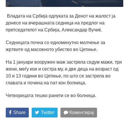
Владата на Србија одлуката за Денот на жалост ја
донесе на вчерашната седница на предлог на
претседателот на Србија, Александар Вучиќ.
Седницата почна со едноминутно молчење за
жртвите од масовното убиство во Цетиње.
На 1 јануари вооружен маж застрела седум мажи, три
жени, меѓу кои и сестра му, и две деца на возраст од
10 и 13 години во Цетиње, по што се застрела во
главата и почина на пат кон болница.
Четворицата тешко ранети се во болница.
Share
Twitter
Коментирај