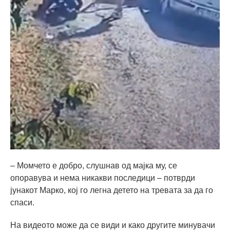
– Момчето е добро, слушнав од мајка му, се
опоравува и нема никакви последици – потврди
јунакот Марко, кој го легна детето на тревата за да го
спаси.
На видеото може да се види и како другите минувачи