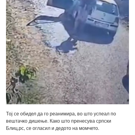
Тој се обидел да го реанимира, во што успеал по
вештачко дишење. Како што пренесува српски
Блиц.рс, се огласил и дедото на момчето.