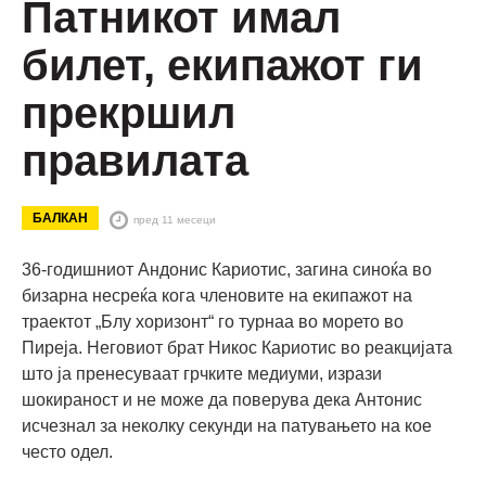
Патникот имал
билет, екипажот ги
прекршил
правилата
БАЛКАН
пред 11 месеци
36-годишниот Андонис Кариотис, загина синоќа во
бизарна несреќа кога членовите на екипажот на
траектот „Блу хоризонт“ го турнаа во морето во
Пиреја. Неговиот брат Никос Кариотис во реакцијата
што ја пренесуваат грчките медиуми, изрази
шокираност и не може да поверува дека Антонис
исчезнал за неколку секунди на патувањето на кое
често одел.