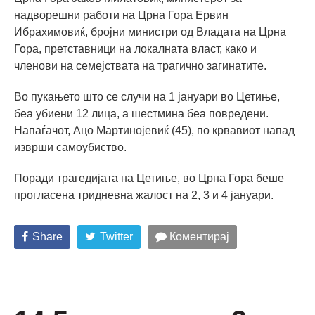
надворешни работи на Црна Гора Ервин
Ибрахимовиќ, бројни министри од Владата на Црна
Гора, претставници на локалната власт, како и
членови на семејствата на трагично загинатите.
Во пукањето што се случи на 1 јануари во Цетиње,
беа убиени 12 лица, а шестмина беа повредени.
Напаѓачот, Ацо Мартинојевиќ (45), по крвавиот напад
изврши самоубиство.
Поради трагедијата на Цетиње, во Црна Гора беше
прогласена тридневна жалост на 2, 3 и 4 јануари.
Share
Twitter
Коментирај