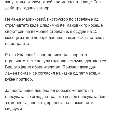
запуштање и злоупотреба на малолетно лице. Таа
доби три години затвор.
Немања Маринковиќ, инструктор по стрелање од
стрелиштето каде Владимир Кечмановиќ го носеше
својот син на вежбање стрелање, е осуден на 15
месеци затвор поради давање лажен исказ во текот
на истрагата.
Ратко Ивановиќ, сопственикот на спорното
стрелиште, веќе во јули годинава склучил договор со
Вишото јавно обвинителство. Признал дека дал
лажен исказ и се согласил на казна од пет месеци
куќен притвор.
Јавноста беше лишена од образложението на
пресудата, со оглед на тоа што дел од пресудата беше
затворен за јавноста, пренесуваат тамошните
медиуми.