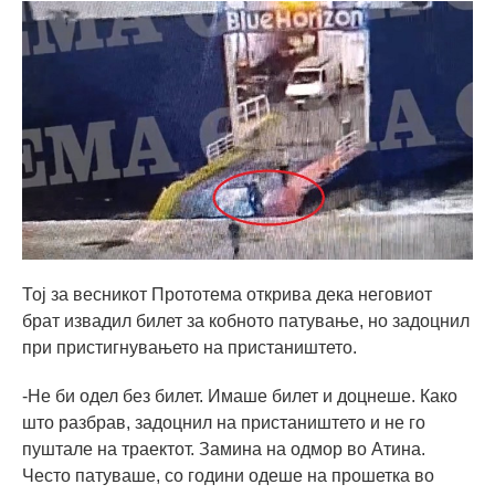
Тој за весникот Прототема открива дека неговиот
брат извадил билет за кобното патување, но задоцнил
при пристигнувањето на пристаништето.
-Не би одел без билет. Имаше билет и доцнеше. Како
што разбрав, задоцнил на пристаништето и не го
пуштале на траектот. Замина на одмор во Атина.
Често патуваше, со години одеше на прошетка во