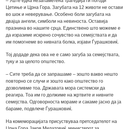
– Уште една незапаметена трагедија ги погоди
Цетиње и Црна Гора. Загубата на 12 животи не остави
во шок и неверување. Особено боли загубата на
двајца ангели, симболи на невиноста. Оставија
празнина во нашите срца. Единствено што можеме е
да изразиме искрено сочувство на семејствата и да
им помогнеме во нивната болка, изјави Ѓурашковиќ.
Тој додаде дека ова не е само загуба за семејствата,
туку и за целото општество.
– Сите треба да се запрашаме – зошто вакво нешто
повторно се случи и зошто како општество го
дозволивме тоа. Државата мора системски да
реагира. Тоа им го должиме на жртвите и нивните
семејства. Одговорноста мораме и сакаме јасно да ја
бараме, подвлече Ѓурашковиќ.
На комеморацијата присуствуваа претседателот на
Црна Гора Јаков Милатовиќ, министерот за