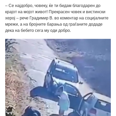
– Се најдобро, човеку, ќе ти бидам благодарен до
крајот на мојот живот! Прекрасен човек и вистински
херој – рече Градимир В. во коментар на социјалните
мрежи, а на бројните барања од граѓаните додаде
дека на бебето сега му оди добро.