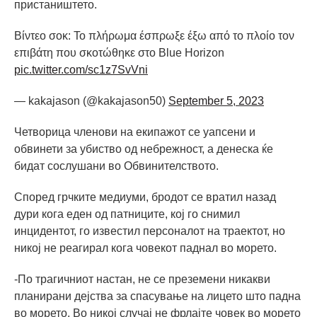
пристаништето.
Βίντεο σοκ: Το πλήρωμα έσπρωξε έξω από το πλοίο τον
επιβάτη που σκοτώθηκε στο Blue Horizon
pic.twitter.com/sc1z7SvVni
— kakajason (@kakajason50)
September 5, 2023
Четворица членови на екипажот се уапсени и
обвинети за убиство од небрежност, а денеска ќе
бидат сослушани во Обвинителството.
Според грчките медиуми, бродот се вратил назад
дури кога еден од патниците, кој го снимил
инцидентот, го известил персоналот на траектот, но
никој не реагирал кога човекот паднал во морето.
-По трагичниот настан, не се преземени никакви
планирани дејства за спасување на лицето што падна
во морето. Во никој случај не фрлајте човек во морето