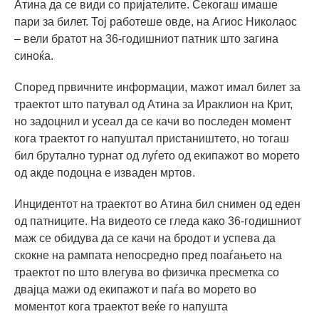
Атина да се ​​види со пријателите. Секогаш имаше
пари за билет. Тој работеше овде, на Агиос Николаос
– вели братот на 36-годишниот патник што загина
синоќа.
Според првичните информации, мажот имал билет за
траектот што патувал од Атина за Ираклион на Крит,
но задоцнил и усеал да се качи во последен момент
кога траектот го напуштал пристаништето, но тогаш
бил брутално турнат од луѓето од екипажот во морето
од акде подоцна е изваден мртов.
Инцидентот на траектот во Атина бил снимен од еден
од патниците. На видеото се гледа како 36-годишниот
маж се обидува да се качи на бродот и успева да
скокне на рампата непосредно пред поаѓањето на
траектот по што влегува во физичка пресметка со
двајца мажи од екипажот и паѓа во морето во
моментот кога траектот веќе го напушта