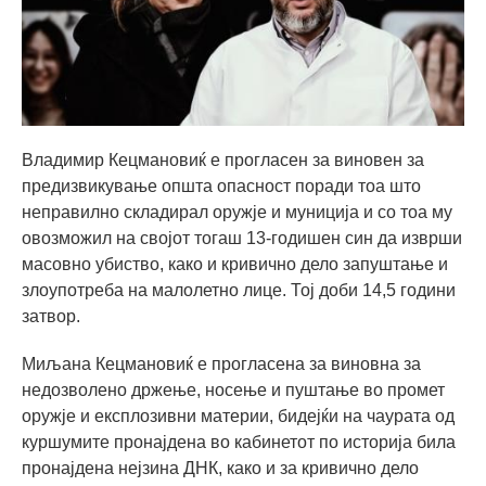
Владимир Кецмановиќ е прогласен за виновен за
предизвикување општа опасност поради тоа што
неправилно складирал оружје и муниција и со тоа му
овозможил на својот тогаш 13-годишен син да изврши
масовно убиство, како и кривично дело запуштање и
злоупотреба на малолетно лице. Тој доби 14,5 години
затвор.
Миљана Кецмановиќ е прогласена за виновна за
недозволено држење, носење и пуштање во промет
оружје и експлозивни материи, бидејќи на чаурата од
куршумите пронајдена во кабинетот по историја била
пронајдена нејзина ДНК, како и за кривично дело