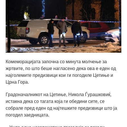
Комеморацијата започна со минута молчење за
жртвите, по што беше нагласено дека ова е еден од
најголемите предизвици кои ги погодиле Цетиње и
Црна Гора.
Градоначалникот на Цетиње, Никола Ѓурашковиќ,
истакна дека со тагата која ги обедини сите, се
собрале пред еден од најтешките предизвици што ја
погодил заедницата.