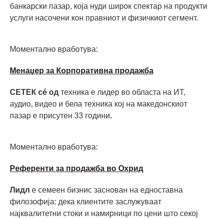
банкарски пазар, која нуди широк спектар на продукти
услуги насочени кон правниот и физичкиот сегмент.
Моментално вработува:
Mенаџер за Корпоративна продажба
СЕТЕК сé од
техника е лидер во областа на ИТ,
аудио, видео и бела техника кој на македонскиот
пазар е присутен 33 години
.
Моментално вработува:
Референти за продажба во Охрид
Лидл
е семеен бизнис заснован на едноставна
филозофија: дека клиентите заслужуваат
најквалитетни стоки и намирници по цени што секој