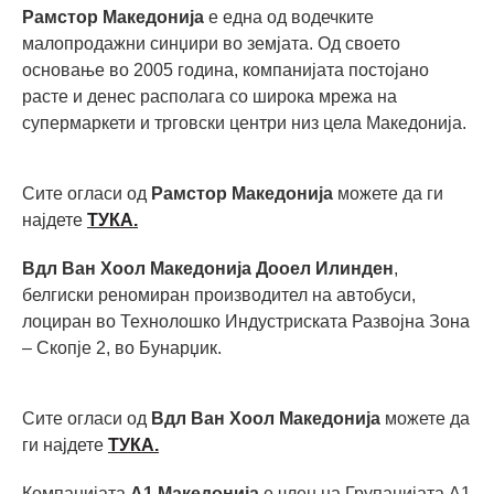
Рамстор Македонија
е една од водечките
малопродажни синџири во земјата. Од своето
основање во 2005 година, компанијата постојано
расте и денес располага со широка мрежа на
супермаркети и трговски центри низ цела Македонија.
Сите огласи од
Рамстор Македонија
можете да ги
најдете
ТУКА.
Вдл Ван Хоол Македонија Дооел Илинден
,
белгиски реномиран производител на автобуси,
лоциран во Технолошко Индустриската Развојна Зона
– Скопје 2, во Бунарџик.
Сите огласи од
Вдл Ван Хоол Македонија
можете да
ги најдете
ТУКА.
Компанијата
А1 Македонија
е член на Групацијата А1