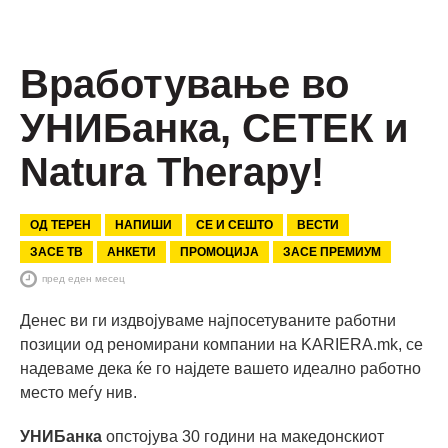
Вработување во
УНИБанка, СЕТЕК и
Natura Therapy!
ОД ТЕРЕН
НАПИШИ
СЕ И СЕШТО
ВЕСТИ
ЗАСЕ ТВ
АНКЕТИ
ПРОМОЦИЈА
ЗАСЕ ПРЕМИУМ
пред еден месец
Денес ви ги издвојуваме најпосетуваните работни
позиции од реномирани компании на KARIERA.mk, се
надеваме дека ќе го најдете вашето идеално работно
место меѓу нив.
УНИБанка
опстојува 30 години на македонскиот