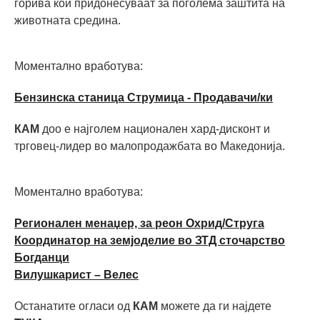
горива кои придонесуваат за поголема заштита на
животната средина.
Моментално вработува:
Бензинска станица Струмица - Продавачи/ки
КАМ
доо е најголем национален хард-дисконт и
трговец-лидер во малопродажбата во Македонија.
Моментално вработува:
Регионален менаџер, за реон Охрид/Струга
Координатор на земјоделие во ЗТД сточарство
Богданци
Вилушкарист – Велес
Останатите огласи од
КАМ
можете да ги најдете