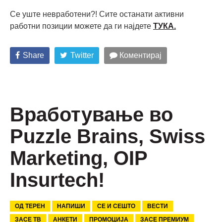
Се уште невработени?! Сите останати активни
работни позиции можете да ги најдете
ТУКА.
Share
Twitter
Коментирај
Вработување во
Puzzle Brains, Swiss
Marketing, OIP
Insurtech!
ОД ТЕРЕН
НАПИШИ
СЕ И СЕШТО
ВЕСТИ
ЗАСЕ ТВ
АНКЕТИ
ПРОМОЦИЈА
ЗАСЕ ПРЕМИУМ