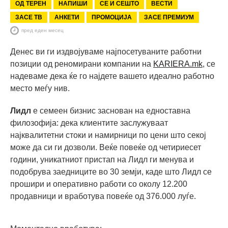
ОД ТЕРЕН
НАПИШИ
СЕ И СЕШТО
ВЕСТИ
ЗАСЕ ТВ
АНКЕТИ
ПРОМОЦИЈА
ЗАСЕ ПРЕМИУМ
пред еден месец
Денес ви ги издвојуваме најпосетуваните работни
позиции од реномирани компании на
KARIERA.mk
, се
надеваме дека ќе го најдете вашето идеално работно
место меѓу нив.
Лидл
е семеен бизнис заснован на едноставна
филозофија: дека клиентите заслужуваат
најквалитетни стоки и намирници по цени што секој
може да си ги дозволи. Веќе повеќе од четириесет
години, уникатниот пристап на Лидл ги менувa и
подобрувa заедниците во 30 земји, каде што Лидл се
прошири и оперативно работи со околу 12.200
продавници и вработува повеќе од 376.000 луѓе.