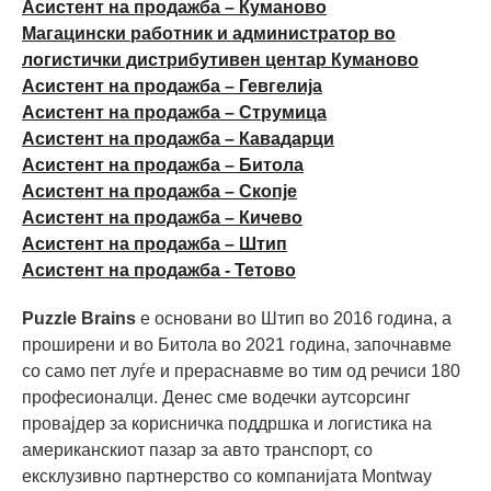
Асистент на продажба – Куманово
Магацински работник и администратор во
логистички дистрибутивен центар Куманово
Асистент на продажба – Гевгелија
Асистент на продажба – Струмица
Асистент на продажба – Кавадарци
Асистент на продажба – Битола
Асистент на продажба – Скопје
Асистент на продажба – Кичево
Асистент на продажба – Штип
Асистент на продажба - Тетово
Puzzle Brains
е основани во Штип во 2016 година, а
проширени и во Битола во 2021 година, започнавме
со само пет луѓе и прераснавме во тим од речиси 180
професионалци. Денес сме водечки аутсорсинг
провајдер за корисничка поддршка и логистика на
американскиот пазар за авто транспорт, со
ексклузивно партнерство со компанијата Montway