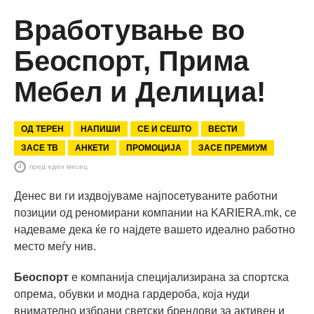
Вработување во
Беоспорт, Прима
Мебел и Делициа!
ОД ТЕРЕН
НАПИШИ
СЕ И СЕШТО
ВЕСТИ
ЗАСЕ ТВ
АНКЕТИ
ПРОМОЦИЈА
ЗАСЕ ПРЕМИУМ
пред еден месец
Денес ви ги издвојуваме најпосетуваните работни
позиции од реномирани компании на KARIERA.mk, се
надеваме дека ќе го најдете вашето идеално работно
место меѓу нив.
Беоспорт
е компанија специјализирана за спортска
опрема, обувки и модна гардероба, која нуди
внимателно избрани светски брендови за активен и