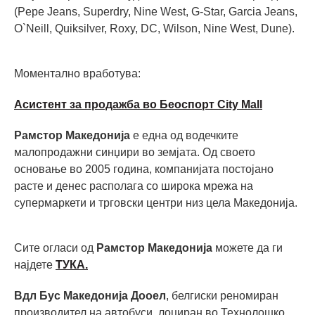
(Pepe Jeans, Superdry, Nine West, G-Star, Garcia Jeans,
O`Neill, Quiksilver, Roxy, DC, Wilson, Nine West, Dune).
Моментално вработува:
Асистент за продажба во Беоспорт City Mall
Рамстор Македонија
е една од водечките
малопродажни синџири во земјата. Од своето
основање во 2005 година, компанијата постојано
расте и денес располага со широка мрежа на
супермаркети и трговски центри низ цела Македонија.
Сите огласи од
Рамстор Македонија
можете да ги
најдете
ТУКА.
Вдл Бус Македонија Дооел
, белгиски реномиран
производител на автобуси, лоциран во Технолошко