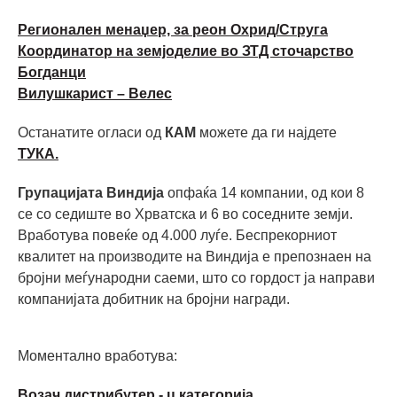
Регионален менаџер, за реон Охрид/Струга
Координатор на земјоделие во ЗТД сточарство
Богданци
Вилушкарист – Велес
Останатите огласи од
КАМ
можете да ги најдете
ТУКА.
Групацијата Виндија
опфаќа 14 компании, од кои 8
се со седиште во Хрватска и 6 во соседните земји.
Вработува повеќе од 4.000 луѓе. Беспрекорниот
квалитет на производите на Виндија е препознаен на
бројни меѓународни саеми, што со гордост ја направи
компанијата добитник на бројни награди.
Моментално вработува:
Возач дистрибутер - ц категорија