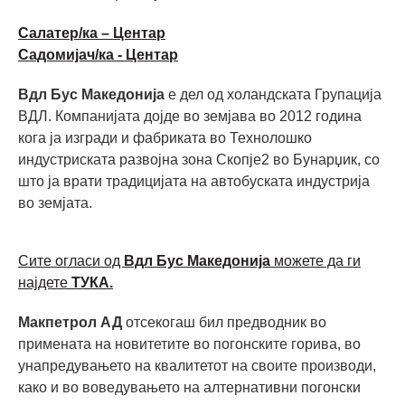
Салатер/ка – Центар
Садомијач/ка - Центар
Вдл Бус Македонија
е дел од холандската Групација
ВДЛ. Компанијата дојде во земјава во 2012 година
кога ја изгради и фабриката во Технолошко
индустриската развојна зона Скопје2 во Бунарџик, со
што ја врати традицијата на автобуската индустрија
во земјата.
Сите огласи од
Вдл Бус Македонија
можете да ги
најдете
ТУКА.
Макпетрол АД
отсекогаш бил предводник во
примената на новитетите во погонските горива, во
унапредувањето на квалитетот на своите производи,
како и во воведувањето на алтернативни погонски