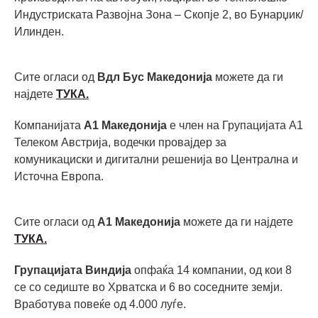
Индустриската Развојна Зона – Скопје 2, во Бунарџик/
Илинден.
Сите огласи од
Вдл Бус Македонија
можете да ги
најдете
ТУКА.
Компанијата
А1 Македонија
е член на Групацијата А1
Телеком Австрија, водечки провајдер за
комуникациски и дигитални решенија во Централна и
Источна Европа.
Сите огласи од
А1 Македонија
можете да ги најдете
ТУКА.
Групацијата Виндија
опфаќа 14 компании, од кои 8
се со седиште во Хрватска и 6 во соседните земји.
Вработува повеќе од 4.000 луѓе.