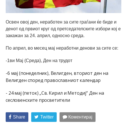
Освен овој ден, неработен за сите граѓани ќе биде и
денот од првиот круг од претседателските избори кој е
закажан за 24. април, односно среда.
По април, во месец мај неработни денови за сите се:
-1ви Мај (Среда), Ден на трудот
-6 мај (понеделник), Велигден, вториот ден на
Велигден според православниот календар
- 24 мај (петок) „Св. Кирил и Методиј“ Ден на
сесловенските просветители
Share
Twitter
Коментирај