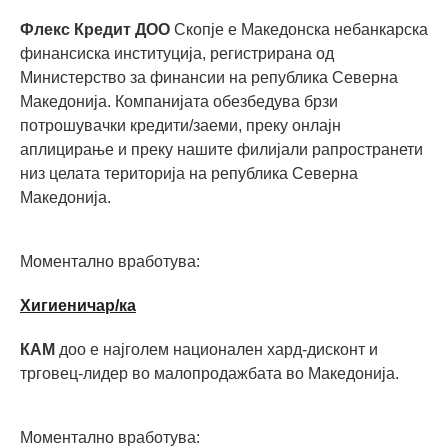
Флекс Кредит ДОО
Скопје е Македонска небанкарска
финансиска институција, регистрирана од
Министерство за финансии на република Северна
Македонија. Компанијата обезбедува брзи
потрошувачки кредити/заеми, преку онлајн
аплицирање и преку нашите филијали рапространети
низ целата територија на република Северна
Македонија.
Моментално вработува:
Хигиеничар/ка
КАМ
доо е најголем национален хард-дисконт и
трговец-лидер во малопродажбата во Македонија.
Моментално вработува: