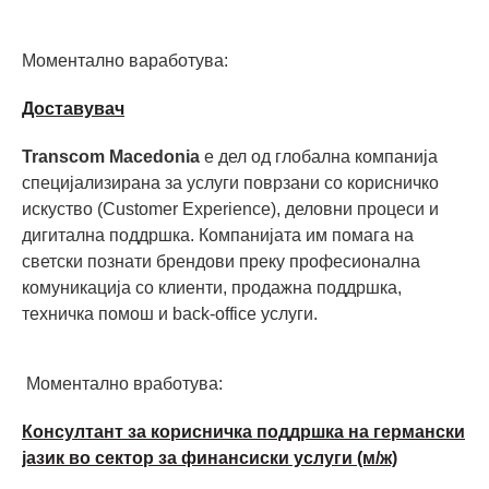
Моментално ваработува:
Доставувач
Transcom Macedonia
е дел од глобална компанија
специјализирана за услуги поврзани со корисничко
искуство (Customer Experience), деловни процеси и
дигитална поддршка. Компанијата им помага на
светски познати брендови преку професионална
комуникација со клиенти, продажна поддршка,
техничка помош и back-office услуги.
Моментално вработува:
Консултант за корисничка поддршка на германски
јазик во сектор за финансиски услуги (м/ж)