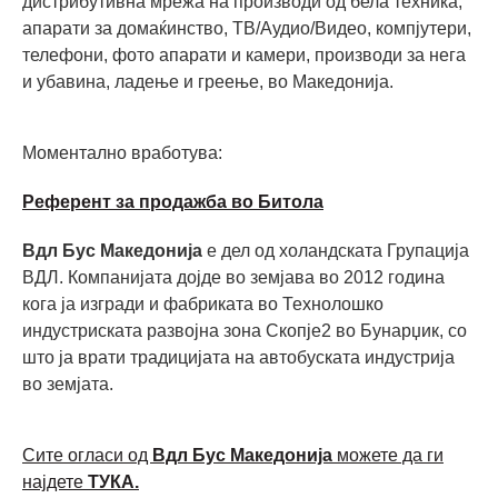
дистрибутивна мрежа на производи од бела техника,
апарати за домаќинство, ТВ/Аудио/Видео, компјутери,
телефони, фото апарати и камери, производи за нега
и убавина, ладење и греење, во Македонијa.
Моментално вработува:
Референт за продажба во Битола
Вдл Бус Македонија
е дел од холандската Групација
ВДЛ. Компанијата дојде во земјава во 2012 година
кога ја изгради и фабриката во Технолошко
индустриската развојна зона Скопје2 во Бунарџик, со
што ја врати традицијата на автобуската индустрија
во земјата.
Сите огласи од
Вдл Бус Македонија
можете да ги
најдете
ТУКА.