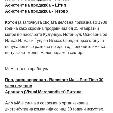
Асистент на продажба – Штип
Асистент на продажба - Тетово
Котон
ја започнува својата деловна приказна во 1988
година како скромна продавница од 25 квадратни
метри во населбата Кузгунџук, Истанбул. Основана од
Илмаз Илмаз и Ѓулден Илмаз, брендот брзо станува
популарен и се развива во еден од водечките имиња
во турскиот моден малопродажен сектор.
Моментално вработува:
Продажен персонал - Ramstore Mall - Part Time 30
часа неделно
Аранжер (Visual Merchandiser) Битола
Алма-М
е силна и современо организирана
дистрибутивна компанија со над 30 години искуство,