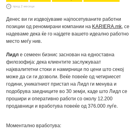
пред 2 месеци
Денес ви ги издвојуваме најпосетуваните работни
позиции од реномирани компании на
KARIERA.mk
, се
надеваме дека ќе го најдете вашето идеално работно
место меѓу нив.
Лидл
е семеен бизнис заснован на едноставна
филозофија: дека клиентите заслужуваат
најквалитетни стоки и намирници по цени што секој
може да си ги дозволи. Веќе повеќе од четириесет
години, уникатниот пристап на Лидл ги менувa и
подобрувa заедниците во 30 земји, каде што Лидл се
прошири и оперативно работи со околу 12.200
продавници и вработува повеќе од 376.000 луѓе.
Моментално вработува: