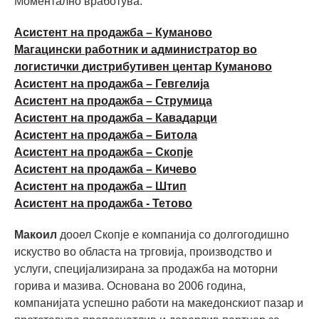
Моментално вработува:
Асистент на продажба – Куманово
Магацински работник и администратор во
логистички дистрибутивен центар Куманово
Асистент на продажба – Гевгелија
Асистент на продажба – Струмица
Асистент на продажба – Кавадарци
Асистент на продажба – Битола
Асистент на продажба – Скопје
Асистент на продажба – Кичево
Асистент на продажба – Штип
Асистент на продажба - Тетово
Макоил
дооел Скопје е компанија со долгогодишно
искуство во областа на трговија, производство и
услуги, специјализирана за продажба на моторни
горива и мазива. Основана во 2006 година,
компанијата успешно работи на македонскиот пазар и