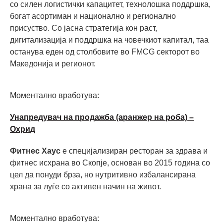
со силен логистички капацитет, технолошка поддршка,
богат асортиман и национално и регионално
присуство. Со јасна стратегија кон раст,
дигитализација и поддршка на човечкиот капитал, таа
останува еден од столбовите во FMCG секторот во
Македонија и регионот.
Моментално вработува:
Унапредувач на продажба (аранжер на роба) –
Охрид
Фитнес Хаус
е специјализиран ресторан за здрава и
фитнес исхрана во Скопје, основан во 2015 година со
цел да понуди брза, но нутритивно избалансирана
храна за луѓе со активен начин на живот.
Моментално вработува: