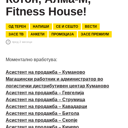
Fitness House!
ОД ТЕРЕН
НАПИШИ
СЕ И СЕШТО
ВЕСТИ
ЗАСЕ ТВ
АНКЕТИ
ПРОМОЦИЈА
ЗАСЕ ПРЕМИУМ
пред 2 месеци
Моментално вработува:
Асистент на продажба – Куманово
Магацински работник и администратор во
логистички дистрибутивен центар Куманово
Асистент на продажба – Гевгелија
Асистент на продажба – Струмица
Асистент на продажба – Кавадарци
Асистент на продажба – Битола
Асистент на продажба – Скопје
Асистент на продажба – Кичево