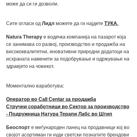
може да си ги дозволи.
Сите огласи од
Лидл
можете да ги најдете
ТУКА.
Natura Therapy
е водечка компанија на пазарот која
се занимава со развој, производство и продажба на
висококвалитетни, иновативни природни додатоци на
исхраната наменети за подобрување и одржување на
здравјето на човекот.
Моментално ваработува:
Оператор во Call Centar за продажба
Стручни соработници во Сектор за производство
- Подружница Натура Терапи Лабс во Штип
Беоспорт
е меѓународен ланец на продавници кој во
својот асортиман ги нуди светски познатите брендови