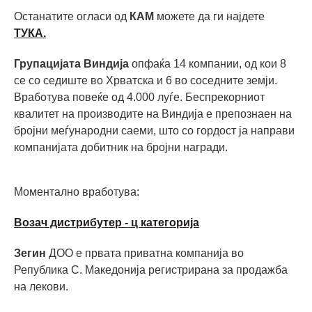
Останатите огласи од
КАМ
можете да ги најдете
ТУКА.
Групацијата Виндија
опфаќа 14 компании, од кои 8
се со седиште во Хрватска и 6 во соседните земји.
Вработува повеќе од 4.000 луѓе. Беспрекорниот
квалитет на производите на Виндија е препознаен на
бројни меѓународни саеми, што со гордост ја направи
компанијата добитник на бројни награди.
Моментално вработува:
Возач дистрибутер - ц категорија
Зегин
ДОО е првата приватна компанија во
Република С. Македонија регистрирана за продажба
на лекови.