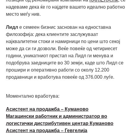
надеваме дека ќе го најдете вашето идеално работно
место меѓу нив.
Лидл
е семеен бизнис заснован на едноставна
филозофија: дека клиентите заслужуваат
најквалитетни стоки и намирници по цени што секој
може да си ги дозволи. Веќе повеќе од четириесет
години, уникатниот пристап на Лидл ги менувa и
подобрувa заедниците во 30 земји, каде што Лидл се
прошири и оперативно работи со околу 12.200
продавници и вработува повеќе од 376.000 луѓе.
Моментално вработува:
Асистент на продажба – Куманово
Магацински работник и администратор во
логистички дистрибутивен центар Куманово
Асистент на продажба – Гевгелија