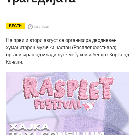
ВЕСТИ
на 7.2025
На први и втори август се организира дводневен
хуманитарен музички настан (Расплет фестивал),
организиран од млади луѓе меѓу кои и бендот Корка од
Кочани.