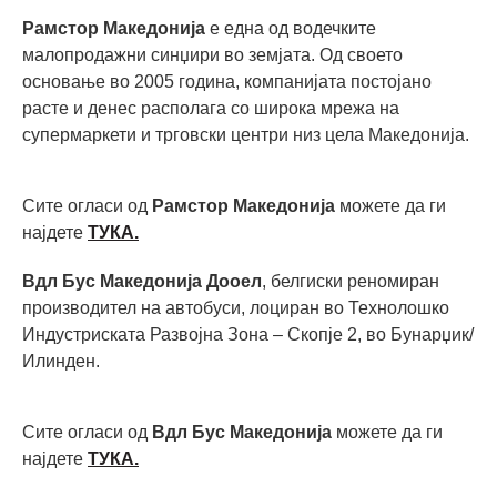
Рамстор Македонија
е една од водечките
малопродажни синџири во земјата. Од своето
основање во 2005 година, компанијата постојано
расте и денес располага со широка мрежа на
супермаркети и трговски центри низ цела Македонија.
Сите огласи од
Рамстор Македонија
можете да ги
најдете
ТУКА.
Вдл Бус Македонија Дооел
, белгиски реномиран
производител на автобуси, лоциран во Технолошко
Индустриската Развојна Зона – Скопје 2, во Бунарџик/
Илинден.
Сите огласи од
Вдл Бус Македонија
можете да ги
најдете
ТУКА.