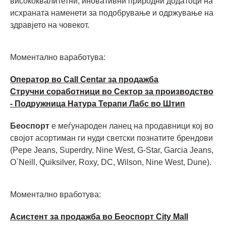
висококвалитетни, иновативни природни додатоци на
исхраната наменети за подобрување и одржување на
здравјето на човекот.
Моментално ваработува:
Оператор во Call Centar за продажба
Стручни соработници во Сектор за производство
- Подружница Натура Терапи Лабс во Штип
Беоспорт
е меѓународен ланец на продавници кој во
својот асортиман ги нуди светски познатите брендови
(Pepe Jeans, Superdry, Nine West, G-Star, Garcia Jeans,
O`Neill, Quiksilver, Roxy, DC, Wilson, Nine West, Dune).
Моментално вработува:
Асистент за продажба во Беоспорт City Mall