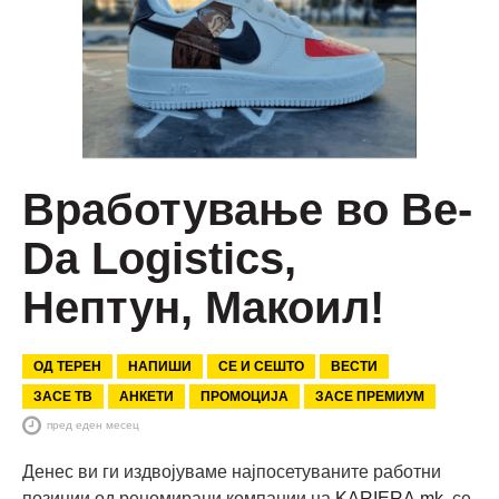
Вработување во Be-
Da Logistics,
Нептун, Макоил!
ОД ТЕРЕН
НАПИШИ
СЕ И СЕШТО
ВЕСТИ
ЗАСЕ ТВ
АНКЕТИ
ПРОМОЦИЈА
ЗАСЕ ПРЕМИУМ
пред еден месец
Денес ви ги издвојуваме најпосетуваните работни
позиции од реномирани компании на
KARIERA.mk
, се