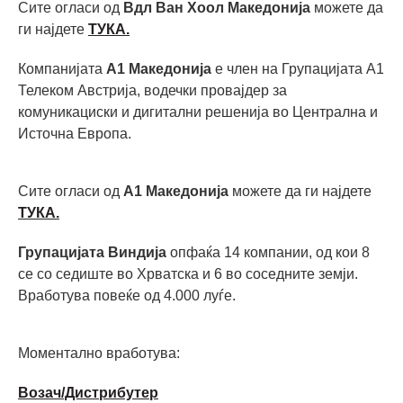
Сите огласи од
Вдл Ван Хоол Македонија
можете да
ги најдете
ТУКА.
Компанијата
А1 Македонија
е член на Групацијата А1
Телеком Австрија, водечки провајдер за
комуникациски и дигитални решенија во Централна и
Источна Европа.
Сите огласи од
А1 Македонија
можете да ги најдете
ТУКА.
Групацијата Виндија
опфаќа 14 компании, од кои 8
се со седиште во Хрватска и 6 во соседните земји.
Вработува повеќе од 4.000 луѓе.
Моментално вработува:
Возач/Дистрибутер