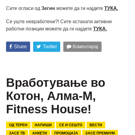
Сите огласи од
Зегин
можете да ги најдете
ТУКА.
Се уште невработени?! Сите останати активни
работни позиции можете да ги најдете
ТУКА.
Share
Twitter
Коментирај
Вработување во
Котон, Алма-М,
Fitness House!
ОД ТЕРЕН
НАПИШИ
СЕ И СЕШТО
ВЕСТИ
ЗАСЕ ТВ
АНКЕТИ
ПРОМОЦИЈА
ЗАСЕ ПРЕМИУМ