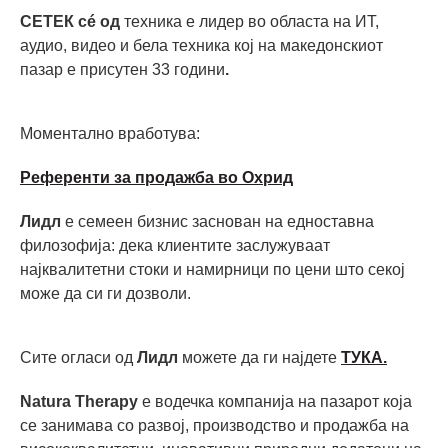
СЕТЕК сé од
техника е лидер во областа на ИТ,
аудио, видео и бела техника кој на македонскиот
пазар е присутен 33 години
.
Моментално вработува:
Референти за продажба во Охрид
Лидл
е семеен бизнис заснован на едноставна
филозофија: дека клиентите заслужуваат
најквалитетни стоки и намирници по цени што секој
може да си ги дозволи.
Сите огласи од
Лидл
можете да ги најдете
ТУКА.
Natura Therapy
е водечка компанија на пазарот која
се занимава со развој, производство и продажба на