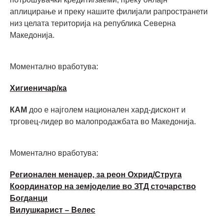
аплицирање и преку нашите филијали рапространети
низ целата територија на република Северна
Македонија.
Моментално вработува:
Хигиеничар/ка
КАМ
доо е најголем национален хард-дисконт и
трговец-лидер во малопродажбата во Македонија.
Моментално вработува:
Регионален менаџер, за реон Охрид/Струга
Координатор на земјоделие во ЗТД сточарство
Богданци
Вилушкарист – Велес