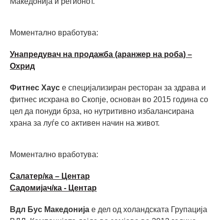
Македонија и регионот.
Моментално вработува:
Унапредувач на продажба (аранжер на роба) –
Охрид
Фитнес Хаус
е специјализиран ресторан за здрава и
фитнес исхрана во Скопје, основан во 2015 година со
цел да понуди брза, но нутритивно избалансирана
храна за луѓе со активен начин на живот.
Моментално вработува:
Салатер/ка – Центар
Садомијач/ка - Центар
Вдл Бус Македонија
е дел од холандската Групација