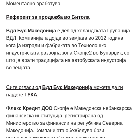
Моментално вработува:
Референт за продажба во Битола
Вдл Бус Македонија
е дел од холандската Групација
ВДЛ. Компанијата дојде во земјава во 2012 година
кога ја изгради и фабриката во Технолошко
индустриската развојна зона Скопје2 во Бунарџик, со
што ја врати традицијата на автобуската индустрија
во земјата.
Сите огласи од
Вдл Бус Македонија
можете да ги
најдете
ТУКА.
Флекс Кредит ДОО
Скопје е Македонска небанкарска
финансиска институција, регистрирана од
Министерство за финансии на република Северна
Македонија. Компанијата обезбедува брзи
потрошувачки кредити/заеми, преку онлајн