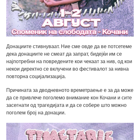
Донациите стивнуваат. Ние сме овде да ве потсетеме
дека донациите не смеат да запрат, бидејќи им се
најпотребни на повредените кои чекаат за нив, од кои
некои директно се вклучени во фестивалот за нивна
повторна социјализација.
Причината за дводневното времетраење е за да може
да се привлече поголемо внимание кон Кочани и сите
засегнати од трагедијата и да се собере што можно
поголем број на донации.