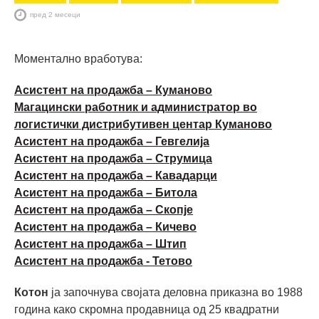
пред 2 месеци
Моментално вработува:
Асистент на продажба – Куманово
Магацински работник и администратор во
логистички дистрибутивен центар Куманово
Асистент на продажба – Гевгелија
Асистент на продажба – Струмица
Асистент на продажба – Кавадарци
Асистент на продажба – Битола
Асистент на продажба – Скопје
Асистент на продажба – Кичево
Асистент на продажба – Штип
Асистент на продажба - Тетово
Котон
ја започнува својата деловна приказна во 1988
година како скромна продавница од 25 квадратни