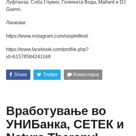
Луфтанза, Соба Глувих, Големата Вода, Mallard и DJ
Gianni.
Линкови:
https://www.instagram.com/raspletfest/
https://www.facebook.com/profile.php?
id=61578584241168
Share
Twitter
Коментирај
Вработување во
УНИБанка, СЕТЕК и