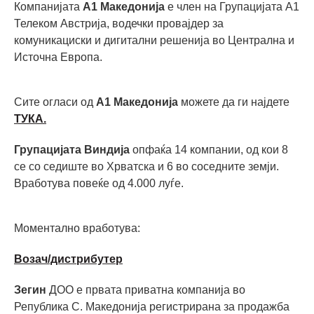
Компанијата
А1 Македонија
е член на Групацијата А1
Телеком Австрија, водечки провајдер за
комуникациски и дигитални решенија во Централна и
Источна Европа.
Сите огласи од
А1 Македонија
можете да ги најдете
ТУКА.
Групацијата Виндија
опфаќа 14 компании, од кои 8
се со седиште во Хрватска и 6 во соседните земји.
Вработува повеќе од 4.000 луѓе.
Моментално вработува:
Возач/дистрибутер
Зегин
ДОО е првата приватна компанија во
Република С. Македонија регистрирана за продажба