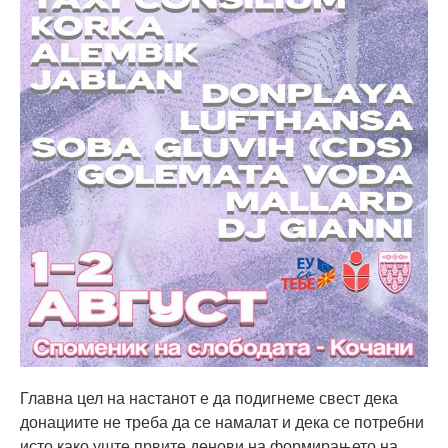
Главна цел на настанот е да подигнеме свест дека
донациите не треба да се намалат и дека се потребни
исто како уште првите денови на формирањето на