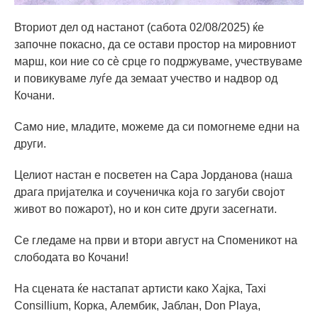
Вториот дел од настанот (сабота 02/08/2025) ќе
започне покасно, да се остави простор на мировниот
марш, кои ние со сè срце го подржуваме, учествуваме
и повикуваме луѓе да земаат учество и надвор од
Кочани.
Само ние, младите, можеме да си помогнеме едни на
други.
Целиот настан е посветен нa Сара Јорданова (наша
драга пријателка и соученичка која го загуби својот
живот во пожарот), но и кон сите други засегнати.
Се гледаме на први и втори август на Споменикот на
слободата во Кочани!
На сцената ќе настапат артисти како Хајка, Taxi
Consillium, Корка, Алембик, Јаблан, Don Playa,