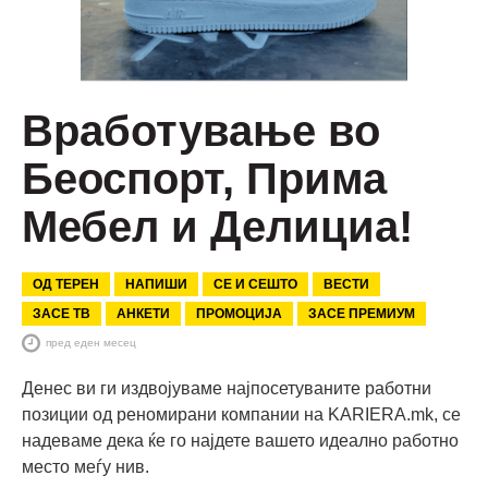
Вработување во
Беоспорт, Прима
Мебел и Делициа!
ОД ТЕРЕН
НАПИШИ
СЕ И СЕШТО
ВЕСТИ
ЗАСЕ ТВ
АНКЕТИ
ПРОМОЦИЈА
ЗАСЕ ПРЕМИУМ
пред еден месец
Денес ви ги издвојуваме најпосетуваните работни
позиции од реномирани компании на KARIERA.mk, се
надеваме дека ќе го најдете вашето идеално работно
место меѓу нив.