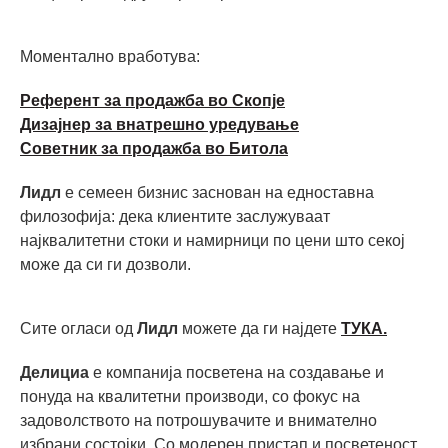
Моментално вработува:
Референт за продажба во Скопје
Дизајнер за внатрешно уредување
Советник за продажба во Битола
Лидл
е семеен бизнис заснован на едноставна
филозофија: дека клиентите заслужуваат
најквалитетни стоки и намирници по цени што секој
може да си ги дозволи.
Сите огласи од
Лидл
можете да ги најдете
ТУКА.
Делициа
е компанија посветена на создавање и
понуда на квалитетни производи, со фокус на
задоволството на потрошувачите и внимателно
избрани состојки. Со модерен пристап и посветеност