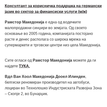
Консултант за корисничка поддршка на германски
јазик во сектор за финансиски услуги (м/ж)
Рамстор Македонија
е една од водечките
малопродажни синџири во земјата. Од своето
основање во 2005 година, компанијата постојано
расте и денес располага со широка мрежа на
супермаркети и трговски центри низ цела Македонија.
Сите огласи од
Рамстор Македонија
можете да ги
најдете
ТУКА.
Вдл Ван Хоол Македонија Дооел Илинден
,
белгиски реномиран производител на автобуси,
лоциран во Технолошко Индустриската Развојна Зона
– Скопје 2, во Бунарџик.