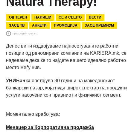
Natura Therapy!
ОД ТЕРЕН
НАПИШИ
СЕ И СЕШТО
ВЕСТИ
ЗАСЕ ТВ
АНКЕТИ
ПРОМОЦИЈА
ЗАСЕ ПРЕМИУМ
пред еден месец
Денес ви ги издвојуваме најпосетуваните работни
позиции од реномирани компании на KARIERA.mk, се
надеваме дека ќе го најдете вашето идеално работно
место меѓу нив.
УНИБанка
опстојува 30 години на македонскиот
банкарски пазар, која нуди широк спектар на продукти
услуги насочени кон правниот и физичкиот сегмент.
Моментално вработува:
Mенаџер за Корпоративна продажба