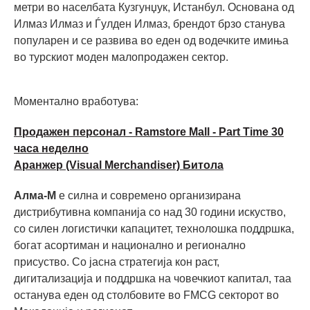
метри во населбата Кузгунџук, Истанбул. Основана од
Илмаз Илмаз и Ѓулден Илмаз, брендот брзо станува
популарен и се развива во еден од водечките имиња
во турскиот моден малопродажен сектор.
Моментално вработува:
Продажен персонал - Ramstore Mall - Part Time 30
часа неделно
Аранжер (Visual Merchandiser) Битола
Алма-М
е силна и современо организирана
дистрибутивна компанија со над 30 години искуство,
со силен логистички капацитет, технолошка поддршка,
богат асортиман и национално и регионално
присуство. Со јасна стратегија кон раст,
дигитализација и поддршка на човечкиот капитал, таа
останува еден од столбовите во FMCG секторот во