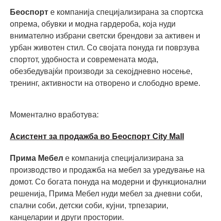
Беоспорт
е компанија специјализирана за спортска
опрема, обувки и модна гардероба, која нуди
внимателно избрани светски брендови за активен и
урбан животен стил. Со својата понуда ги поврзува
спортот, удобноста и современата мода,
обезбедувајќи производи за секојдневно носење,
тренинг, активности на отворено и слободно време.
Моментално вработува:
Асистент за продажба во Беоспорт City Mall
Прима Мебел
е компанија специјализирана за
производство и продажба на мебел за уредување на
домот. Со богата понуда на модерни и функционални
решенија, Прима Мебел нуди мебел за дневни соби,
спални соби, детски соби, кујни, трпезарии,
канцеларии и други простории.