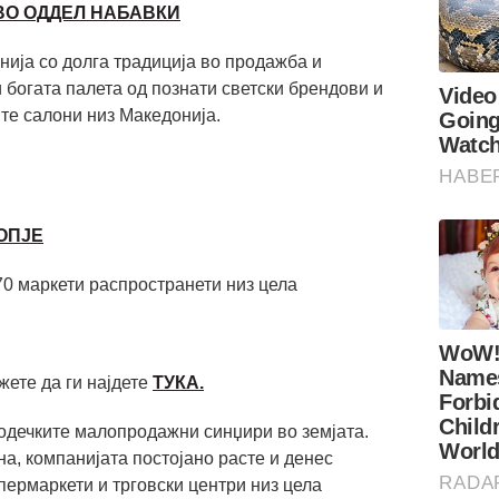
ВО ОДДЕЛ НАБАВКИ
нија со долга традиција во продажба и
и богата палета од познати светски брендови и
те салони низ Македонија.
ОПЈЕ
70 маркети распространети низ цела
ете да ги најдете
ТУКА.
водечките малопродажни синџири во земјата.
а, компанијата постојано расте и денес
пермаркети и трговски центри низ цела