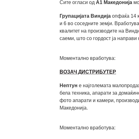
Сите огласи од
А1 Македонија
мо
Групацијата Виндија
опфаќа 14 к
и 6 во соседните земји. Вработув
квалитет на производите на Винд
саеми, што со гордост ја направи
Моментално вработува:
ВОЗАЧ ДИСТРИБУТЕР
Нептун
е најголемата малопрода
бела техника, апарати за домаќин
фото апарати и камери, производи
Македонијa.
Моментално вработува: