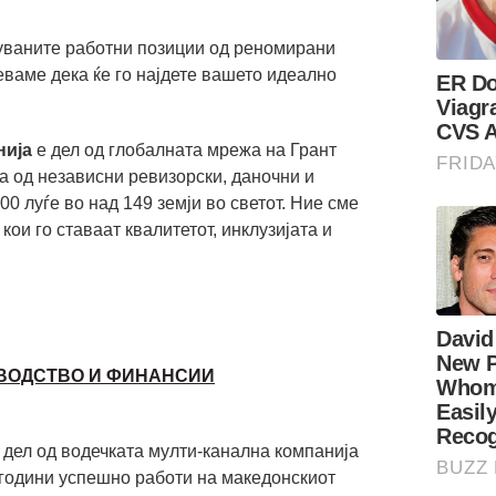
туваните работни позиции од реномирани
ваме дека ќе го најдете вашето идеално
нија
е дел од глобалната мрежа на Грант
 од независни ревизорски, даночни и
0 луѓе во над 149 земји во светот. Ние сме
ои го ставаат квалитетот, инклузијата и
ОВОДСТВО И ФИНАНСИИ
 дел од водечката мулти-канална компанија
5 години успешно работи на македонскиот