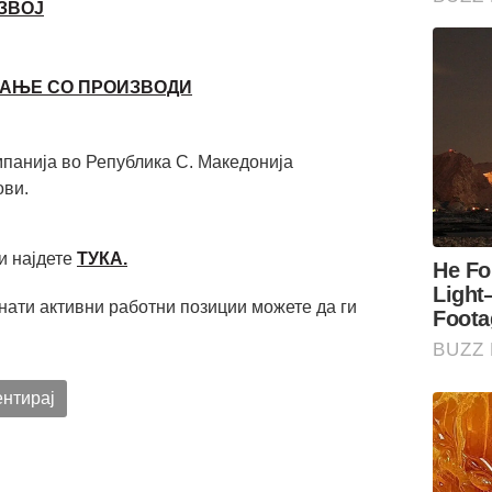
ЗВОЈ
ВАЊЕ СО ПРОИЗВОДИ
панија во Република С. Македонија
ови.
и најдете
ТУКА.
нати активни работни позиции можете да ги
нтирај