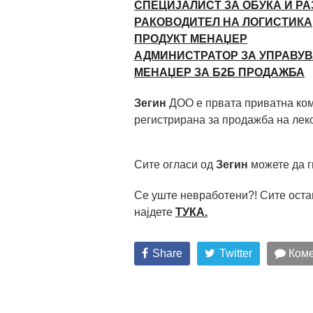
СПЕЦИЈАЛИСТ ЗА ОБУКА И РА
РАКОВОДИТЕЛ НА ЛОГИСТИКА
ПРОДУКТ МЕНАЏЕР
АДМИНИСТРАТОР ЗА УПРАВУ
МЕНАЏЕР ЗА Б2Б ПРОДАЖБА
Зегин
ДОО е првата приватна ком
регистрирана за продажба на лек
Сите огласи од
Зегин
можете да г
Се уште невработени?! Сите оста
најдете
ТУКА.
Share
Twitter
Коме