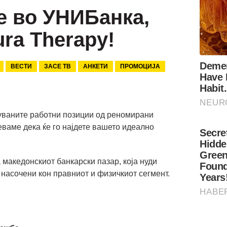
 во УНИБанка,
ra Therapy!
ВЕСТИ
ЗАСЕ ТВ
АНКЕТИ
ПРОМОЦИЈА
туваните работни позиции од реномирани
ваме дека ќе го најдете вашето идеално
а македонскиот банкарски пазар, која нуди
 насочени кон правниот и физичкиот сегмент.