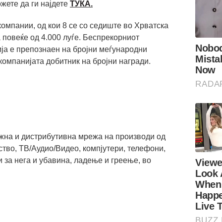
жете да ги најдете
ТУКА.
омпании, од кои 8 се со седиште во Хрватска
а повеќе од 4.000 луѓе. Беспрекорниот
ија е препознаен на бројни меѓународни
 компанијата добитник на бројни награди.
жна и дистрибутивна мрежа на производи од
ство, ТВ/Аудио/Видео, компјутери, телефони,
 за нега и убавина, ладење и греење, во