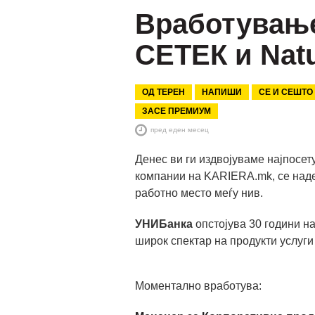
Вработување
СЕТЕК и Natu
ОД ТЕРЕН
НАПИШИ
СЕ И СЕШТО
ЗАСЕ ПРЕМИУМ
пред еден месец
Денес ви ги издвојуваме најпосе
компании на KARIERA.mk, се наде
работно место меѓу нив.
УНИБанка
опстојува 30 години н
широк спектар на продукти услуги
Моментално вработува: