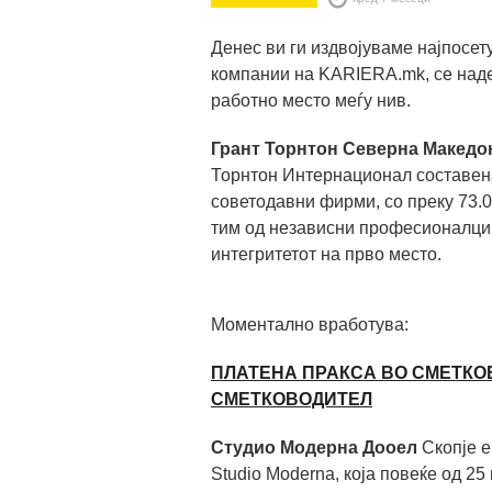
Денес ви ги издвојуваме најпосе
компании на KARIERA.mk, се наде
работно место меѓу нив.
Грант Торнтон Северна Македо
Торнтон Интернационал составена
советодавни фирми, со преку 73.00
тим од независни професионалци к
интегритетот на прво место.
Моментално вработува:
ПЛАТЕНА ПРАКСА ВО СМЕТК
СМЕТКОВОДИТЕЛ
Студио Модерна Дооел
Скопје е
Studio Moderna, која повеќе од 2