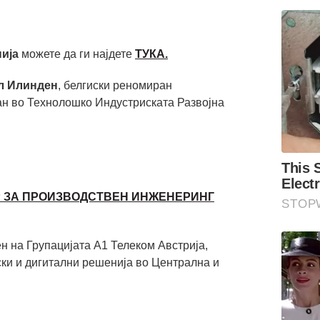
ија
можете да ги најдете
ТУКА.
л Илинден
, белгиски реномиран
ан во Технолошко Индустриската Развојна
Р ЗА ПРОИЗВОДСТВЕН ИНЖЕНЕРИНГ
ен на Групацијата А1 Телеком Австрија,
ски и дигитални решенија во Централна и