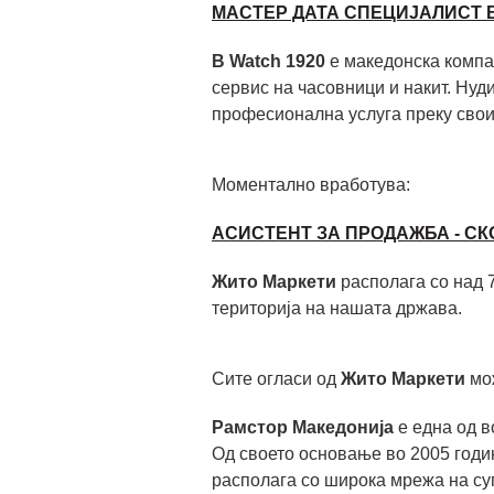
МАСТЕР ДАТА СПЕЦИЈАЛИСТ 
B Watch 1920
е македонска компа
сервис на часовници и накит. Нуд
професионална услуга преку свои
Моментално вработува:
AСИСТЕНТ ЗА ПРОДАЖБА - СК
Жито Маркети
располага со над 
територија на нашата држава.
Сите огласи од
Жито Маркети
мож
Рамстор Македонија
е една од 
Од своето основање во 2005 годин
располага со широка мрежа на су