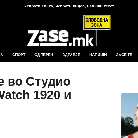
испрати слика, испрати видео, напиши текст
ВА
СПОРТ
ОД ТЕРЕН
ЗДРАВЈЕ
НАПИШИ
ЗАСЕ ТВ
 во Студио
atch 1920 и