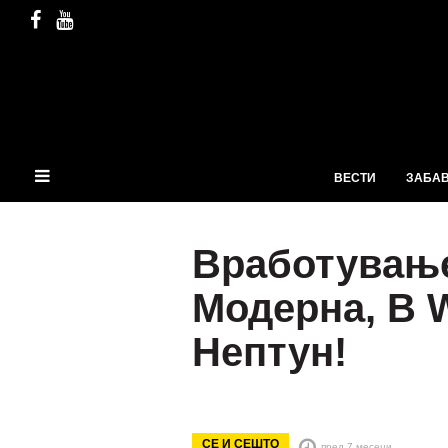
ВЕСТИ
ЗАБА
Вработување
Модерна, B W
Нептун!
СЕ И СЕШТО
пред 7 месеци