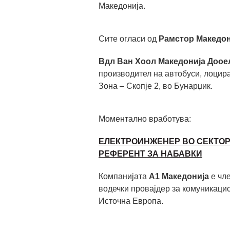
Македонија.
Сите огласи од
Рамстор Македон
Вдл Ван Хоол Македонија Доое
производител на автобуси, лоцир
Зона – Скопје 2, во Бунарџик.
Моментално вработува:
ЕЛЕКТРОИНЖЕНЕР ВО СЕКТО
РЕФЕРЕНТ ЗА НАБАВКИ
Компанијата
А1 Македонија
е чл
водечки провајдер за комуникаци
Источна Европа.