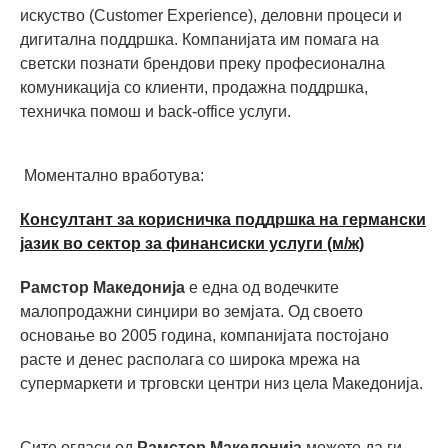
искуство (Customer Experience), деловни процеси и
дигитална поддршка. Компанијата им помага на
светски познати брендови преку професионална
комуникација со клиенти, продажна поддршка,
техничка помош и back-office услуги.
Моментално вработува:
Консултант за корисничка поддршка на германски
јазик во сектор за финансиски услуги (м/ж)
Рамстор Македонија
е една од водечките
малопродажни синџири во земјата. Од своето
основање во 2005 година, компанијата постојано
расте и денес располага со широка мрежа на
супермаркети и трговски центри низ цела Македонија.
Сите огласи од
Рамстор Македонија
можете да ги