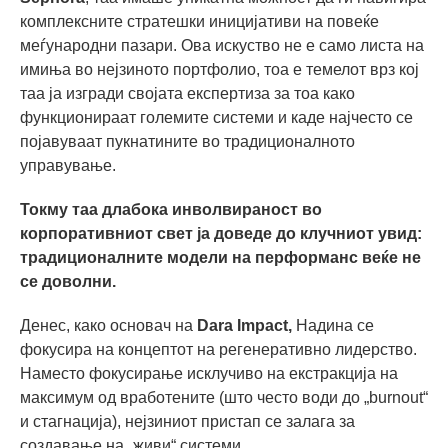
комплексните стратешки иницијативи на повеќе
меѓународни пазари. Ова искуство не е само листа на
имиња во нејзиното портфолио, тоа е темелот врз кој
таа ја изгради својата експертиза за тоа како
функционираат големите системи и каде најчесто се
појавуваат пукнатините во традиционалното
управување.
Токму таа длабока инволвираност во
корпоративниот свет ја доведе до клучниот увид:
традиционалните модели на перформанс веќе не
се доволни.
Денес, како основач на
Dara Impact,
Надина се
фокусира на концептот на регенеративно лидерство.
Наместо фокусирање исклучиво на екстракција на
максимум од вработените (што често води до „burnout“
и стагнација), нејзиниот пристап се залага за
создавање на „живи“ системи.