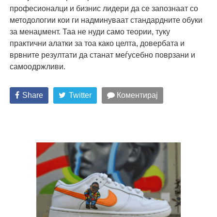
професионалци и бизнис лидери да се запознаат со
методологии кои ги надминуваат стандардните обуки
за менаџмент. Таа не нуди само теории, туку
практични алатки за тоа како целта, довербата и
врвните резултати да станат меѓусебно поврзани и
самоодржливи.
Share
Twitter
Коментирај