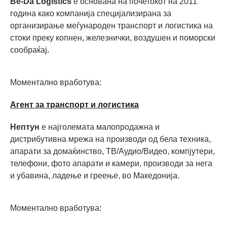
Be-Da Logistics
е основана на почетокот на 2011
година како компанија специјализирана за
организирање меѓународен транспорт и логистика на
стоки преку копнен, железнички, воздушен и поморски
сообраќај.
Моментално вработува:
Агент за транспорт и логистика
Нептун
е најголемата малопродажна и
дистрибутивна мрежа на производи од бела техника,
апарати за домаќинство, ТВ/Аудио/Видео, компјутери,
телефони, фото апарати и камери, производи за нега
и убавина, ладење и греење, во Македонијa.
Моментално вработува: