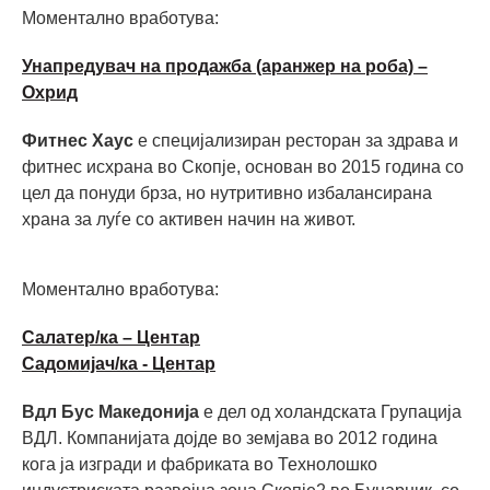
Моментално вработува:
Унапредувач на продажба (аранжер на роба) –
Охрид
Фитнес Хаус
е специјализиран ресторан за здрава и
фитнес исхрана во Скопје, основан во 2015 година со
цел да понуди брза, но нутритивно избалансирана
храна за луѓе со активен начин на живот.
Моментално вработува:
Салатер/ка – Центар
Садомијач/ка - Центар
Вдл Бус Македонија
е дел од холандската Групација
ВДЛ. Компанијата дојде во земјава во 2012 година
кога ја изгради и фабриката во Технолошко