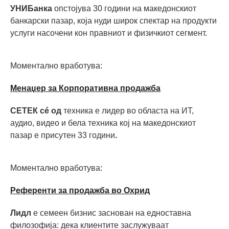
УНИБанка
опстојува 30 години на македонскиот
банкарски пазар, која нуди широк спектар на продукти
услуги насочени кон правниот и физичкиот сегмент.
Моментално вработува:
Mенаџер за Корпоративна продажба
СЕТЕК сé од
техника е лидер во областа на ИТ,
аудио, видео и бела техника кој на македонскиот
пазар е присутен 33 години
.
Моментално вработува:
Референти за продажба во Охрид
Лидл
е семеен бизнис заснован на едноставна
филозофија: дека клиентите заслужуваат