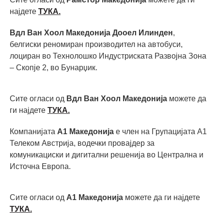
најдете
ТУКА.
Вдл Ван Хоол Македонија Дооел Илинден
,
белгиски реномиран производител на автобуси,
лоциран во Технолошко Индустриската Развојна Зона
– Скопје 2, во Бунарџик.
Сите огласи од
Вдл Ван Хоол Македонија
можете да
ги најдете
ТУКА.
Компанијата
А1 Македонија
е член на Групацијата А1
Телеком Австрија, водечки провајдер за
комуникациски и дигитални решенија во Централна и
Источна Европа.
Сите огласи од
А1 Македонија
можете да ги најдете
ТУКА.