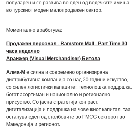
популарен и се развива во еден од водечките имиња
во турскиот моден малопродажен сектор.
Моментално вработува:
Продажен персонал - Ramstore Mall - Part Time 30
часа неделно
Аранжер (Visual Merchandiser) Битола
Алма-М
е силна и современо организирана
дистрибутивна компанија со над 30 години искуство,
со силен логистички капацитет, технолошка поддршка,
богат асортиман и национално и регионално
присуство. Со јасна стратегија кон раст,
дигитализација и поддршка на човечкиот капитал, таа
останува еден од столбовите во FMCG секторот во
Македонија и регионот.