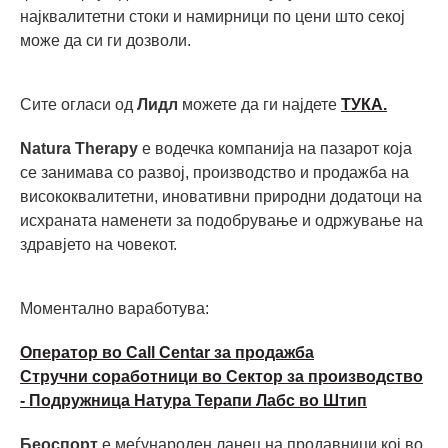
најквалитетни стоки и намирници по цени што секој
може да си ги дозволи.
Сите огласи од
Лидл
можете да ги најдете
ТУКА.
Natura Therapy
е водечка компанија на пазарот која
се занимава со развој, производство и продажба на
висококвалитетни, иновативни природни додатоци на
исхраната наменети за подобрување и одржување на
здравјето на човекот.
Моментално ваработува:
Оператор во Call Centar за продажба
Стручни соработници во Сектор за производство
- Подружница Натура Терапи Лабс во Штип
Беоспорт
е меѓународен ланец на продавници кој во