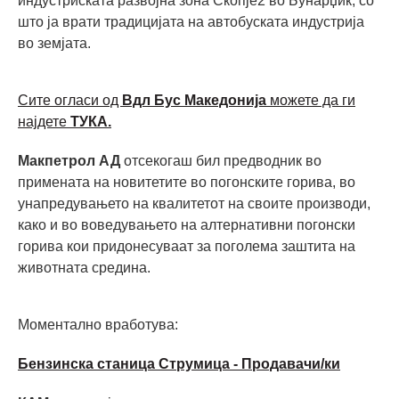
индустриската развојна зона Скопје2 во Бунарџик, со
што ја врати традицијата на автобуската индустрија
во земјата.
Сите огласи од
Вдл Бус Македонија
можете да ги
најдете
ТУКА.
Макпетрол АД
отсекогаш бил предводник во
примената на новитетите во погонските горива, во
унапредувањето на квалитетот на своите производи,
како и во воведувањето на алтернативни погонски
горива кои придонесуваат за поголема заштита на
животната средина.
Моментално вработува:
Бензинска станица Струмица - Продавачи/ки