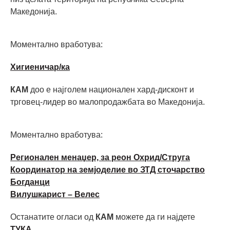
Македонија.
Моментално вработува:
Хигиеничар/ка
КАМ
доо е најголем национален хард-дисконт и
трговец-лидер во малопродажбата во Македонија.
Моментално вработува:
Регионален менаџер, за реон Охрид/Струга
Координатор на земјоделие во ЗТД сточарство
Богданци
Вилушкарист – Велес
Останатите огласи од
КАМ
можете да ги најдете
ТУКА.