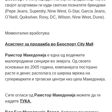
својот асортиман ги нуди светски познатите брендови
(Pepe Jeans, Superdry, Nine West, G-Star, Garcia Jeans,
O`Neill, Quiksilver, Roxy, DC, Wilson, Nine West, Dune).
Моментално вработува:
Асистент за продажба во Беоспорт City Mall
Рамстор Македонија
е една од водечките
малопродажни синџири во земјата. Од своето
основање во 2005 година, компанијата постојано
расте и денес располага со широка мрежа на
супермаркети и трговски центри низ цела Македонија.
Сите огласи од
Рамстор Македонија
можете да ги
најдете
ТУКА.