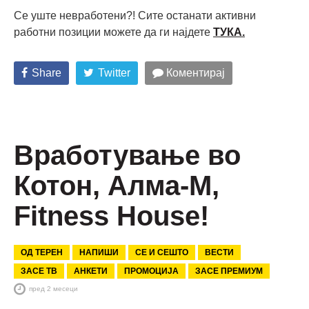
Се уште невработени?! Сите останати активни
работни позиции можете да ги најдете
ТУКА.
Share
Twitter
Коментирај
Вработување во
Котон, Алма-М,
Fitness House!
ОД ТЕРЕН
НАПИШИ
СЕ И СЕШТО
ВЕСТИ
ЗАСЕ ТВ
АНКЕТИ
ПРОМОЦИЈА
ЗАСЕ ПРЕМИУМ
пред 2 месеци