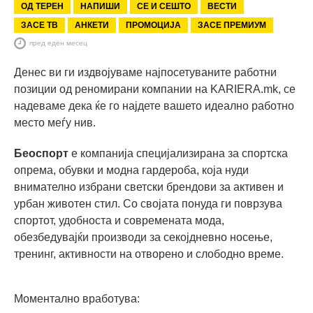
ОД ТЕРЕН
НАПИШИ
СЕ И СЕШТО
ВЕСТИ
ЗАСЕ ТВ
АНКЕТИ
ПРОМОЦИЈА
ЗАСЕ ПРЕМИУМ
пред еден месец
Денес ви ги издвојуваме најпосетуваните работни
позиции од реномирани компании на KARIERA.mk, се
надеваме дека ќе го најдете вашето идеално работно
место меѓу нив.
Беоспорт
е компанија специјализирана за спортска
опрема, обувки и модна гардероба, која нуди
внимателно избрани светски брендови за активен и
урбан животен стил. Со својата понуда ги поврзува
спортот, удобноста и современата мода,
обезбедувајќи производи за секојдневно носење,
тренинг, активности на отворено и слободно време.
Моментално вработува: