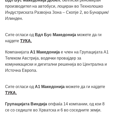
Вдл Бус Македонија Дооел
, белгиски реномиран
производител на автобуси, лоциран во Технолошко
Индустриската Развојна Зона – Скопје 2, во Бунарџик/
Илинден.
Сите огласи од
Вдл Бус Македонија
можете да ги
најдете
ТУКА.
Компанијата
А1 Македонија
е член на Групацијата А1
Телеком Австрија, водечки провајдер за
комуникациски и дигитални решенија во Централна и
Источна Европа.
Сите огласи од
А1 Македонија
можете да ги најдете
ТУКА.
Групацијата Виндија
опфаќа 14 компании, од кои 8
се со седиште во Хрватска и 6 во соседните земји.