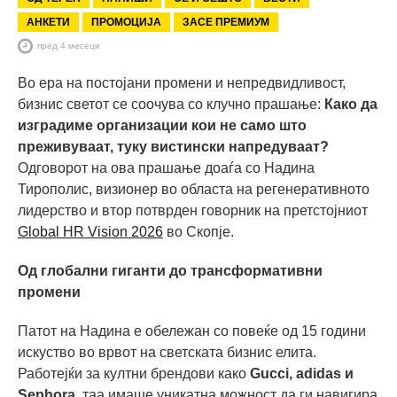
АНКЕТИ
ПРОМОЦИЈА
ЗАСЕ ПРЕМИУМ
пред 4 месеци
Во ера на постојани промени и непредвидливост,
бизнис светот се соочува со клучно прашање:
Како да
изградиме организации кои не само што
преживуваат, туку вистински напредуваат?
Одговорот на ова прашање доаѓа со Надина
Тирополис, визионер во областа на регенеративното
лидерство и втор потврден говорник на претстојниот
Global HR Vision 2026
во Скопје.
Од глобални гиганти до трансформативни
промени
Патот на Надина е обележан со повеќе од 15 години
искуство во врвот на светската бизнис елита.
Работејќи за култни брендови како
Gucci, adidas и
Sephora
, таа имаше уникатна можност да ги навигира