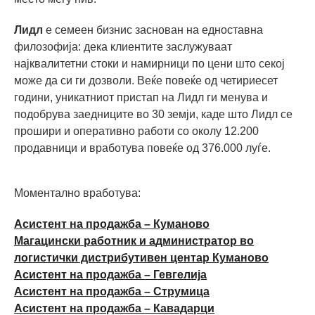
Лидл
е семеен бизнис заснован на едноставна
филозофија: дека клиентите заслужуваат
најквалитетни стоки и намирници по цени што секој
може да си ги дозволи. Веќе повеќе од четириесет
години, уникатниот пристап на Лидл ги менувa и
подобрувa заедниците во 30 земји, каде што Лидл се
прошири и оперативно работи со околу 12.200
продавници и вработува повеќе од 376.000 луѓе.
Моментално вработува:
Асистент на продажба – Куманово
Магацински работник и администратор во
логистички дистрибутивен центар Куманово
Асистент на продажба – Гевгелија
Асистент на продажба – Струмица
Асистент на продажба – Кавадарци