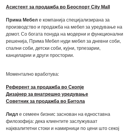
Асистент за продажба во Беоспорт City Mall
Прима Мебел
е компанија специјализирана за
производство и продажба на мебел за уредување на
домот. Со богата понуда на модерни и функционални
решенија, Прима Мебел нуди мебел за дневни соби,
спални соби, детски соби, кујни, трпезарии,
канцеларии и други простории.
Моментално вработува:
Референт за продажба во Скопје
Дизајнер за внатрешно уредување
Советник за продажба во Битола
Лидл
е семеен бизнис заснован на едноставна
филозофија: дека клиентите заслужуваат
најквалитетни стоки и намирници по цени што секој