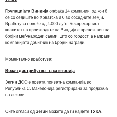
Групацијата Виндија
опфаќа 14 компании, од кои 8
се со седиште во Хрватска и 6 во соседните земји.
Вработува повеќе од 4.000 луѓе. Беспрекорниот
квалитет на производите на Виндија е препознаен на
бројни меѓународни саеми, што со гордост ја направи
компанијата добитник на бројни награди.
Моментално вработува:
Возач дистрибутер - ц категорија
Зегин
ДОО е првата приватна компанија во
Република С. Македонија регистрирана за продажба
на лекови.
Сите огласи од
Зегин
можете да ги најдете
ТУКА.