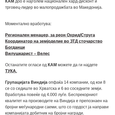
КАМ
доо е најголем национален хард-дисконт и
трговец-лидер во малопродажбата во Македонија.
Моментално вработува:
Регионален менаџер, за реон Охрид/Струга
Координатор на земјоделие во ЗТД сточарство
Богданци
Вилушкарист – Велес
Останатите огласи од
КАМ
можете да ги најдете
ТУКА.
Групацијата Виндија
опфаќа 14 компании, од кои 8
се со седиште во Хрватска и 6 во соседните земји.
Вработува повеќе од 4.000 луѓе. Беспрекорниот
квалитет на производите на Виндија е препознаен на
бројни меѓународни саеми, што со гордост ја направи
компанијата добитник на бројни награди.