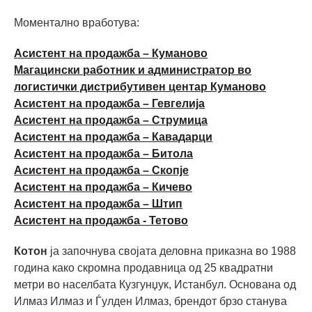
Моментално вработува:
Асистент на продажба – Куманово
Магацински работник и администратор во
логистички дистрибутивен центар Куманово
Асистент на продажба – Гевгелија
Асистент на продажба – Струмица
Асистент на продажба – Кавадарци
Асистент на продажба – Битола
Асистент на продажба – Скопје
Асистент на продажба – Кичево
Асистент на продажба – Штип
Асистент на продажба - Тетово
Котон
ја започнува својата деловна приказна во 1988
година како скромна продавница од 25 квадратни
метри во населбата Кузгунџук, Истанбул. Основана од
Илмаз Илмаз и Ѓулден Илмаз, брендот брзо станува