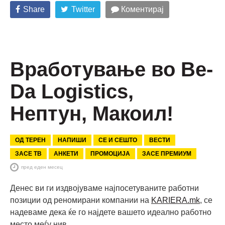
Share
Twitter
Коментирај
Вработување во Be-
Da Logistics,
Нептун, Макоил!
ОД ТЕРЕН
НАПИШИ
СЕ И СЕШТО
ВЕСТИ
ЗАСЕ ТВ
АНКЕТИ
ПРОМОЦИЈА
ЗАСЕ ПРЕМИУМ
пред еден месец
Денес ви ги издвојуваме најпосетуваните работни
позиции од реномирани компании на
KARIERA.mk
, се
надеваме дека ќе го најдете вашето идеално работно
место меѓу нив.