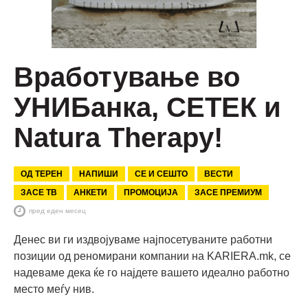
Вработување во
УНИБанка, СЕТЕК и
Natura Therapy!
ОД ТЕРЕН
НАПИШИ
СЕ И СЕШТО
ВЕСТИ
ЗАСЕ ТВ
АНКЕТИ
ПРОМОЦИЈА
ЗАСЕ ПРЕМИУМ
пред еден месец
Денес ви ги издвојуваме најпосетуваните работни
позиции од реномирани компании на KARIERA.mk, се
надеваме дека ќе го најдете вашето идеално работно
место меѓу нив.