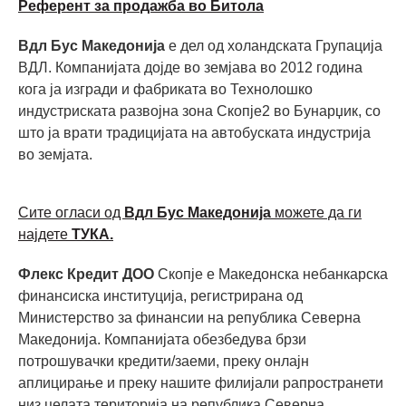
Референт за продажба во Битола
Вдл Бус Македонија
е дел од холандската Групација
ВДЛ. Компанијата дојде во земјава во 2012 година
кога ја изгради и фабриката во Технолошко
индустриската развојна зона Скопје2 во Бунарџик, со
што ја врати традицијата на автобуската индустрија
во земјата.
Сите огласи од
Вдл Бус Македонија
можете да ги
најдете
ТУКА.
Флекс Кредит ДОО
Скопје е Македонска небанкарска
финансиска институција, регистрирана од
Министерство за финансии на република Северна
Македонија. Компанијата обезбедува брзи
потрошувачки кредити/заеми, преку онлајн
аплицирање и преку нашите филијали рапространети
низ целата територија на република Северна