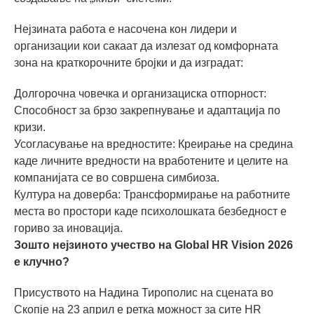
Нејзината работа е насочена кон лидери и
организации кои сакаат да излезат од комфорната
зона на краткорочните бројки и да изградат:
Долгорочна човечка и организациска отпорност:
Способност за брзо закрепнување и адаптација по
кризи.
Усогласување на вредностите: Креирање на средина
каде личните вредности на вработените и целите на
компанијата се во совршена симбиоза.
Култура на доверба: Трансформирање на работните
места во простори каде психолошката безбедност е
гориво за иновација.
Зошто нејзиното учество на Global HR Vision 2026
е клучно?
Присуството на Надина Тирополис на сцената во
Скопје на 23 април е ретка можност за сите HR