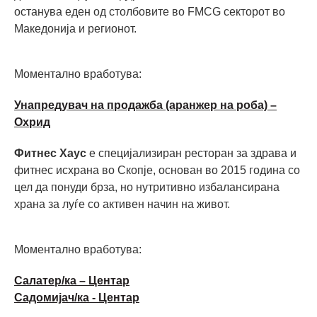
останува еден од столбовите во FMCG секторот во
Македонија и регионот.
Моментално вработува:
Унапредувач на продажба (аранжер на роба) –
Охрид
Фитнес Хаус
е специјализиран ресторан за здрава и
фитнес исхрана во Скопје, основан во 2015 година со
цел да понуди брза, но нутритивно избалансирана
храна за луѓе со активен начин на живот.
Моментално вработува:
Салатер/ка – Центар
Садомијач/ка - Центар