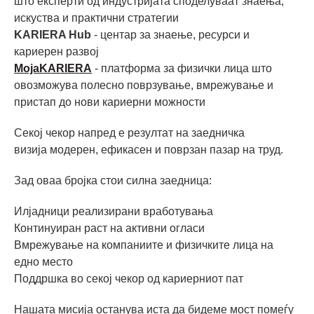
што експерти од индустријата споделуваат знаењa,
искуства и практични стратегии
KARIERA Hub
- центар за знаење, ресурси и
кариерен развој
MojaKARIERA
- платформа за физички лица што
овозможува полесно поврзување, вмрежување и
пристап до нови кариерни можности
Секој чекор напред е резултат на заедничка
визија модерен, ефикасен и поврзан пазар на труд.
Зад оваа бројка стои силна заедница:
Илјадници реализирани вработувања
Континуиран раст на активни огласи
Вмрежување на компаниите и физичките лица на
едно место
Поддршка во секој чекор од кариерниот пат
Нашата мисија останува иста да бидеме мост помеѓу