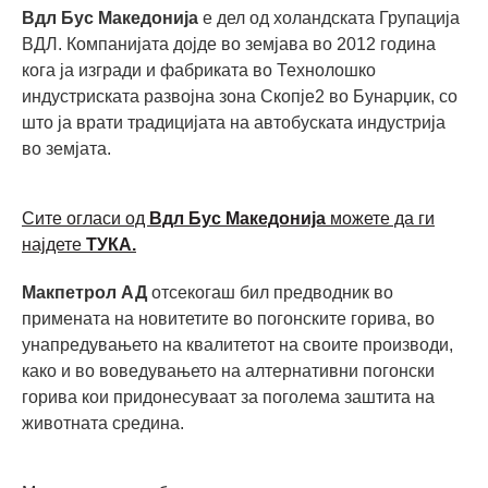
Вдл Бус Македонија
е дел од холандската Групација
ВДЛ. Компанијата дојде во земјава во 2012 година
кога ја изгради и фабриката во Технолошко
индустриската развојна зона Скопје2 во Бунарџик, со
што ја врати традицијата на автобуската индустрија
во земјата.
Сите огласи од
Вдл Бус Македонија
можете да ги
најдете
ТУКА.
Макпетрол АД
отсекогаш бил предводник во
примената на новитетите во погонските горива, во
унапредувањето на квалитетот на своите производи,
како и во воведувањето на алтернативни погонски
горива кои придонесуваат за поголема заштита на
животната средина.