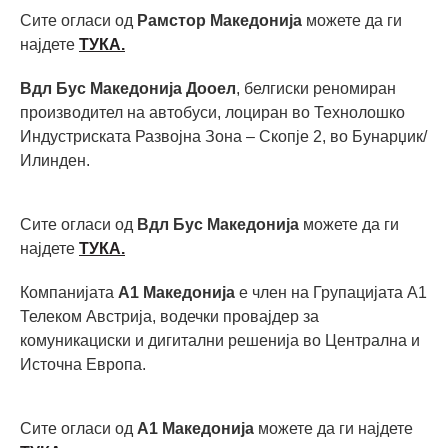
Сите огласи од
Рамстор Македонија
можете да ги
најдете
ТУКА.
Вдл Бус Македонија Дооел
, белгиски реномиран
производител на автобуси, лоциран во Технолошко
Индустриската Развојна Зона – Скопје 2, во Бунарџик/
Илинден.
Сите огласи од
Вдл Бус Македонија
можете да ги
најдете
ТУКА.
Компанијата
А1 Македонија
е член на Групацијата А1
Телеком Австрија, водечки провајдер за
комуникациски и дигитални решенија во Централна и
Источна Европа.
Сите огласи од
А1 Македонија
можете да ги најдете