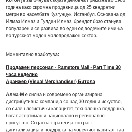
Котон
ја започнува својата деловна приказна во 1988
година како скромна продавница од 25 квадратни
метри во населбата Кузгунџук, Истанбул. Основана од
Илмаз Илмаз и Ѓулден Илмаз, брендот брзо станува
популарен и се развива во еден од водечките имиња
во турскиот моден малопродажен сектор.
Моментално вработува:
Продажен персонал - Ramstore Mall - Part Time 30
часа неделно
Аранжер (Visual Merchandiser) Битола
Алма-М
е силна и современо организирана
дистрибутивна компанија со над 30 години искуство,
со силен логистички капацитет, технолошка поддршка,
богат асортиман и национално и регионално
присуство. Со јасна стратегија кон раст,
дигитализација и поддршка на човечкиот капитал, таа