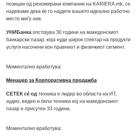
позиции од реномирани компании на KARIERA.mk, се
надеваме дека ќе го најдете вашето идеално работно
место меѓу нив.
УНИБанка
опстојува 30 години на македонскиот
банкарски пазар, која нуди широк спектар на продукти
услуги насочени кон правниот и физичкиот сегмент.
Моментално вработува:
Mенаџер за Корпоративна продажба
СЕТЕК сé од
техника е лидер во областа на ИТ,
аудио, видео и бела техника кој на македонскиот
пазар е присутен 33 години
.
Моментално вработува: