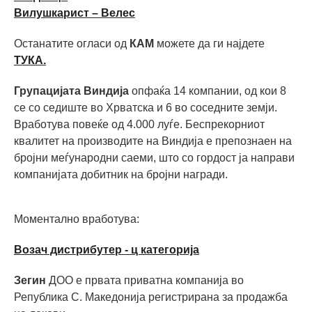
Вилушкарист – Велес
Останатите огласи од
КАМ
можете да ги најдете
ТУКА.
Групацијата Виндија
опфаќа 14 компании, од кои 8
се со седиште во Хрватска и 6 во соседните земји.
Вработува повеќе од 4.000 луѓе. Беспрекорниот
квалитет на производите на Виндија е препознаен на
бројни меѓународни саеми, што со гордост ја направи
компанијата добитник на бројни награди.
Моментално вработува:
Возач дистрибутер - ц категорија
Зегин
ДОО е првата приватна компанија во
Република С. Македонија регистрирана за продажба