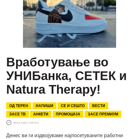
Вработување во
УНИБанка, СЕТЕК и
Natura Therapy!
ОД ТЕРЕН
НАПИШИ
СЕ И СЕШТО
ВЕСТИ
ЗАСЕ ТВ
АНКЕТИ
ПРОМОЦИЈА
ЗАСЕ ПРЕМИУМ
пред еден месец
Денес ви ги издвојуваме најпосетуваните работни