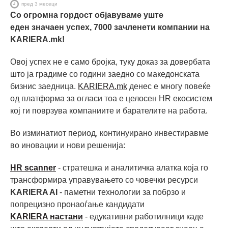
пред 3 месеци
Со огромна гордост објавуваме уште
еден значаен успех, 7000 зачленети компании на
KARIERA.mk!
Овој успех не е само бројка, туку доказ за довербата
што ја градиме со години заедно со македонската
бизнис заедница.
KARIERA.mk
денес е многу повеќе
од платформа за огласи тоа е целосен HR екосистем
кој ги поврзува компаниите и барателите на работа.
Во изминатиот период, континуирано инвестиравме
во иновации и нови решенија:
HR scanner
- стратешка и аналитичка алатка која го
трансформира управувањето со човечки ресурси
KARIERA AI
- паметни технологии за побрзо и
попрецизно пронаоѓање кандидати
KARIERA настани
- eдукативни работилници каде