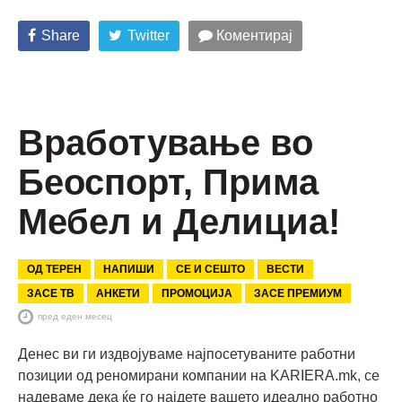
Share
Twitter
Коментирај
Вработување во
Беоспорт, Прима
Мебел и Делициа!
ОД ТЕРЕН
НАПИШИ
СЕ И СЕШТО
ВЕСТИ
ЗАСЕ ТВ
АНКЕТИ
ПРОМОЦИЈА
ЗАСЕ ПРЕМИУМ
пред еден месец
Денес ви ги издвојуваме најпосетуваните работни
позиции од реномирани компании на KARIERA.mk, се
надеваме дека ќе го најдете вашето идеално работно