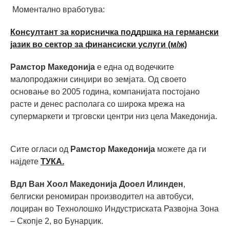
Моментално вработува:
Консултант за корисничка поддршка на германски
јазик во сектор за финансиски услуги (м/ж)
Рамстор Македонија
е една од водечките
малопродажни синџири во земјата. Од своето
основање во 2005 година, компанијата постојано
расте и денес располага со широка мрежа на
супермаркети и трговски центри низ цела Македонија.
Сите огласи од
Рамстор Македонија
можете да ги
најдете
ТУКА.
Вдл Ван Хоол Македонија Дооел Илинден
,
белгиски реномиран производител на автобуси,
лоциран во Технолошко Индустриската Развојна Зона
– Скопје 2, во Бунарџик.