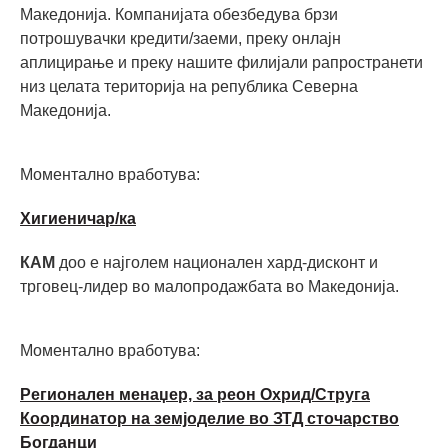
Македонија. Компанијата обезбедува брзи
потрошувачки кредити/заеми, преку онлајн
аплицирање и преку нашите филијали рапространети
низ целата територија на република Северна
Македонија.
Моментално вработува:
Хигиеничар/ка
КАМ
доо е најголем национален хард-дисконт и
трговец-лидер во малопродажбата во Македонија.
Моментално вработува:
Регионален менаџер, за реон Охрид/Струга
Координатор на земјоделие во ЗТД сточарство
Богданци