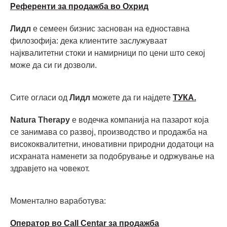
Референти за продажба во Охрид
Лидл
е семеен бизнис заснован на едноставна
филозофија: дека клиентите заслужуваат
најквалитетни стоки и намирници по цени што секој
може да си ги дозволи.
Сите огласи од
Лидл
можете да ги најдете
ТУКА.
Natura Therapy
е водечка компанија на пазарот која
се занимава со развој, производство и продажба на
висококвалитетни, иновативни природни додатоци на
исхраната наменети за подобрување и одржување на
здравјето на човекот.
Моментално ваработува:
Оператор во Call Centar за продажба