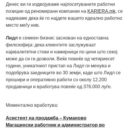
Денес ви ги издвојуваме најпосетуваните работни
позиции од реномирани компании на
KARIERA.mk
, се
надеваме дека ќе го најдете вашето идеално работно
место меѓу нив.
Лидл
е семеен бизнис заснован на едноставна
филозофија: дека клиентите заслужуваат
најквалитетни стоки и намирници по цени што секој
може да си ги дозволи. Веќе повеќе од четириесет
години, уникатниот пристап на Лидл ги менувa и
подобрувa заедниците во 30 земји, каде што Лидл се
прошири и оперативно работи со околу 12.200
продавници и вработува повеќе од 376.000 луѓе.
Моментално вработува:
Асистент на продажба – Куманово
Магацински работник и администратор во