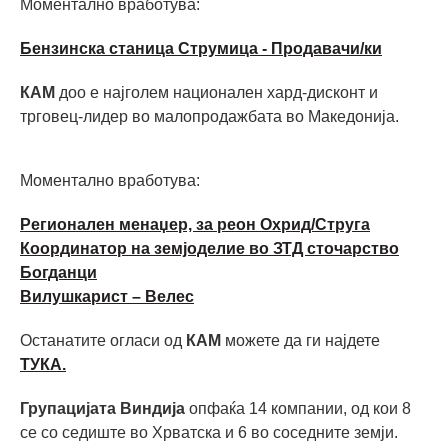
Моментално вработува:
Бензинска станица Струмица - Продавачи/ки
КАМ
доо е најголем национален хард-дисконт и
трговец-лидер во малопродажбата во Македонија.
Моментално вработува:
Регионален менаџер, за реон Охрид/Струга
Координатор на земјоделие во ЗТД сточарство
Богданци
Вилушкарист – Велес
Останатите огласи од
КАМ
можете да ги најдете
ТУКА.
Групацијата Виндија
опфаќа 14 компании, од кои 8
се со седиште во Хрватска и 6 во соседните земји.