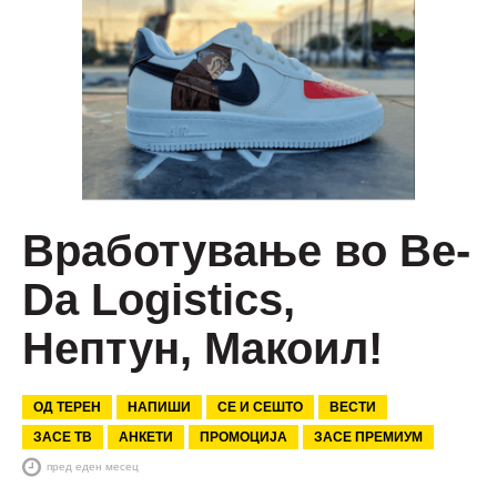
Вработување во Be-
Da Logistics,
Нептун, Макоил!
ОД ТЕРЕН
НАПИШИ
СЕ И СЕШТО
ВЕСТИ
ЗАСЕ ТВ
АНКЕТИ
ПРОМОЦИЈА
ЗАСЕ ПРЕМИУМ
пред еден месец