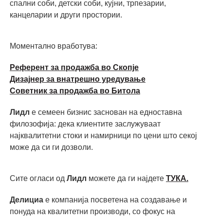
спални соби, детски соби, кујни, трпезарии,
канцеларии и други простории.
Моментално вработува:
Референт за продажба во Скопје
Дизајнер за внатрешно уредување
Советник за продажба во Битола
Лидл
е семеен бизнис заснован на едноставна
филозофија: дека клиентите заслужуваат
најквалитетни стоки и намирници по цени што секој
може да си ги дозволи.
Сите огласи од
Лидл
можете да ги најдете
ТУКА.
Делициа
е компанија посветена на создавање и
понуда на квалитетни производи, со фокус на