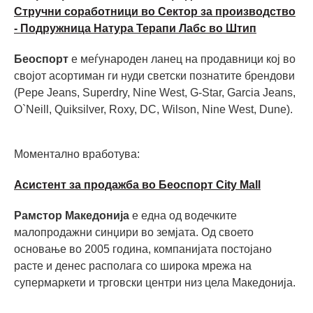
Стручни соработници во Сектор за производство
- Подружница Натура Терапи Лабс во Штип
Беоспорт
е меѓународен ланец на продавници кој во
својот асортиман ги нуди светски познатите брендови
(Pepe Jeans, Superdry, Nine West, G-Star, Garcia Jeans,
O`Neill, Quiksilver, Roxy, DC, Wilson, Nine West, Dune).
Моментално вработува:
Асистент за продажба во Беоспорт City Mall
Рамстор Македонија
е една од водечките
малопродажни синџири во земјата. Од своето
основање во 2005 година, компанијата постојано
расте и денес располага со широка мрежа на
супермаркети и трговски центри низ цела Македонија.