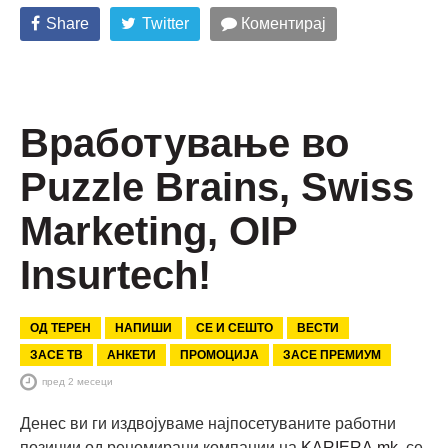
Share
Twitter
Коментирај
Вработување во
Puzzle Brains, Swiss
Marketing, OIP
Insurtech!
ОД ТЕРЕН
НАПИШИ
СЕ И СЕШТО
ВЕСТИ
ЗАСЕ ТВ
АНКЕТИ
ПРОМОЦИЈА
ЗАСЕ ПРЕМИУМ
пред 2 месеци
Денес ви ги издвојуваме најпосетуваните работни
позиции од реномирани компании на
KARIERA.mk
, се