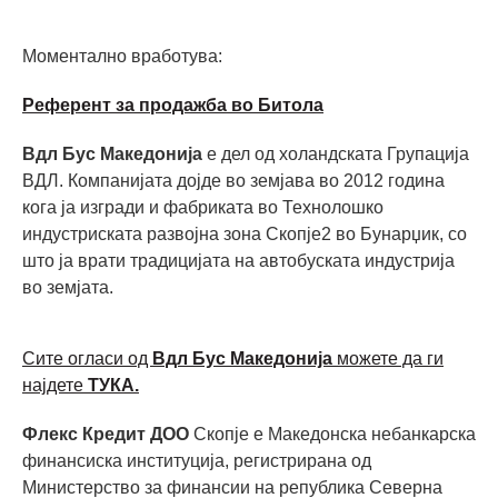
Моментално вработува:
Референт за продажба во Битола
Вдл Бус Македонија
е дел од холандската Групација
ВДЛ. Компанијата дојде во земјава во 2012 година
кога ја изгради и фабриката во Технолошко
индустриската развојна зона Скопје2 во Бунарџик, со
што ја врати традицијата на автобуската индустрија
во земјата.
Сите огласи од
Вдл Бус Македонија
можете да ги
најдете
ТУКА.
Флекс Кредит ДОО
Скопје е Македонска небанкарска
финансиска институција, регистрирана од
Министерство за финансии на република Северна