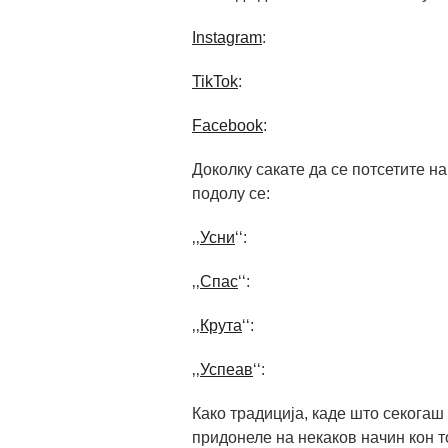
Instagram
:
TikTok
:
Facebook
:
Доколку сакате да се потсетите н
подолу се:
‚‚
Усни
‘‘:
‚‚
Спас
‘‘:
‚‚
Крута
‘‘:
‚‚
Успеав
‘‘:
Како традиција, каде што секогаш
придонеле на некаков начин кон то