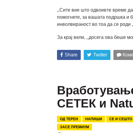
‚‚Сите вие што одвоивте време да
помогнете, за вашата подршка и 
инволвираност во тоа да се роди ‚
За крај вели, ‚‚досега ова беше мо
Share
Twitter
Коме
Вработување
СЕТЕК и Natu
ОД ТЕРЕН
НАПИШИ
СЕ И СЕШТО
ЗАСЕ ПРЕМИУМ