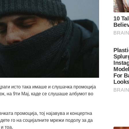
 Драги исто така имаше и слушачка промоција
к, на 9ти Мај, каде се слушаше албумот во
ачката промоција, тој најавува и концертна
дете го на социјалните мрежи подолу за да
и тоа.