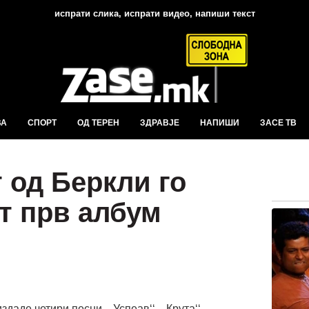
испрати слика, испрати видео, напиши текст
ВА
СПОРТ
ОД ТЕРЕН
ЗДРАВЈЕ
НАПИШИ
ЗАСЕ ТВ
 од Беркли го
т прв албум
даде четири песни, ‚‚Успеав‘‘, ‚‚Крута‘‘,