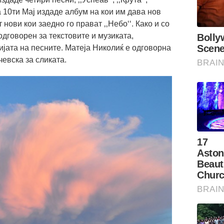
, на 10ти Мај издаде албум на кои им дава нов
 нови кои заедно го прават ‚‚Небо‘‘. Како и со
одговорен за текстовите и музиката,
јата на песните. Матеја Николиќ е одговорна
чевска за сликата.