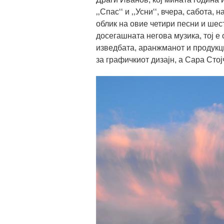
‚‚Спас‘‘ и ‚‚Усни‘‘, вчера, сабота
облик на овие четири песни и шест
досегашната негова музика, тој е 
изведбата, аранжманот и продукци
за графичкиот дизајн, а Сара Стој