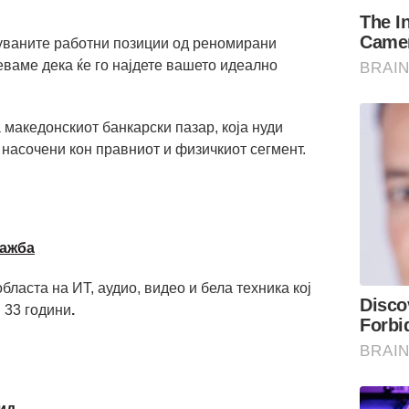
туваните работни позиции од реномирани
ваме дека ќе го најдете вашето идеално
а македонскиот банкарски пазар, која нуди
 насочени кон правниот и физичкиот сегмент.
дажба
бласта на ИТ, аудио, видео и бела техника кој
 33 години
.
ид