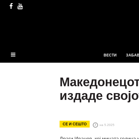
ВЕСТИ
ЗАБА
Македонецот
издаде својо
СЕ И СЕШТО
на 5.2025
Драги Иванов, кој мината година из