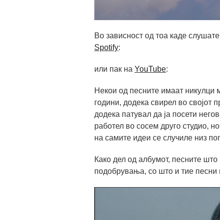
Во зависност од тоа каде слушате 
Spotify
:
или пак на
YouTube
:
Некои од песните имаат никулци м
години, додека свирел во својот п
додека патувал да ја посети негов
работел во сосем друго студио, н
на самите идеи се случиле низ по
Како дел од албумот, песните што
подобрувања, со што и тие песни 