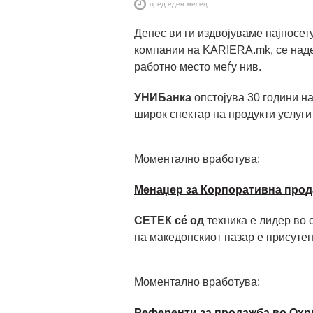
пред еден месец
Денес ви ги издвојуваме најпосе
компании на KARIERA.mk, се наде
работно место меѓу нив.
УНИБанка
опстојува 30 години н
широк спектар на продукти услуги
Моментално вработува:
Mенаџер за Корпоративна про
СЕТЕК сé од
техника е лидер во о
на македонскиот пазар е присутен
Моментално вработува:
Референти за продажба во Охр