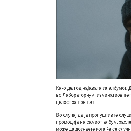
Како дел од најавата за албумот,
во Лабораториум, изминатиов пето
целост за прв пат.
Во случај да ја пропуштивте слуш
промоција на самиот албум, засле
може да дознаете кога ќе се случи 