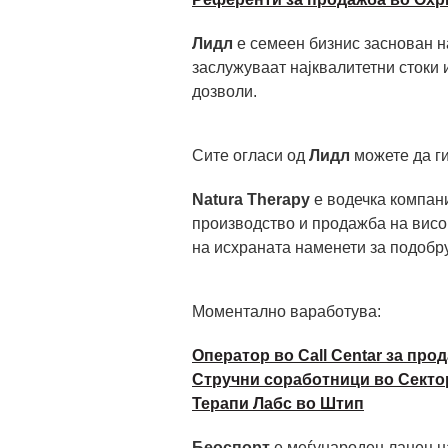
Лидл
е семеен бизнис заснован н
заслужуваат најквалитетни стоки 
дозволи.
Сите огласи од
Лидл
можете да ги
Natura Therapy
е водечка компани
производство и продажба на висо
на исхраната наменети за подобр
Моментално ваработува:
Оператор во Call Centar за про
Стручни соработници во Секто
Терапи Лабс во Штип
Беоспорт
е меѓународен ланец на