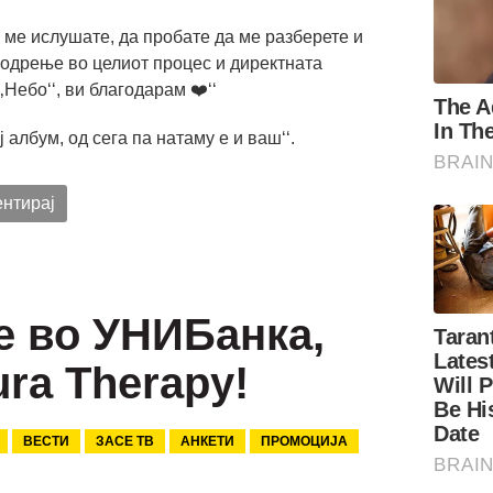
 ме ислушате, да пробате да ме разберете и
бодрење во целиот процес и директната
‚Небо‘‘, ви благодарам ❤️‘‘
ј албум, од сега па натаму е и ваш‘‘.
нтирај
 во УНИБанка,
ra Therapy!
ВЕСТИ
ЗАСЕ ТВ
АНКЕТИ
ПРОМОЦИЈА