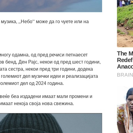
музика, ‚‚Небо‘‘ може да го чуете или на
ногу одамна, од пред речиси петнаесет
рв бенд, Ден Рајс, некои од пред шест години,
ата сестра, некои пред три години, додека
о големиот дел музички идеи и реализацијата
големиот дел од 2024 година.
 веќе беа издадени имаат мали промени и
имаат некоја своја нова свежина.