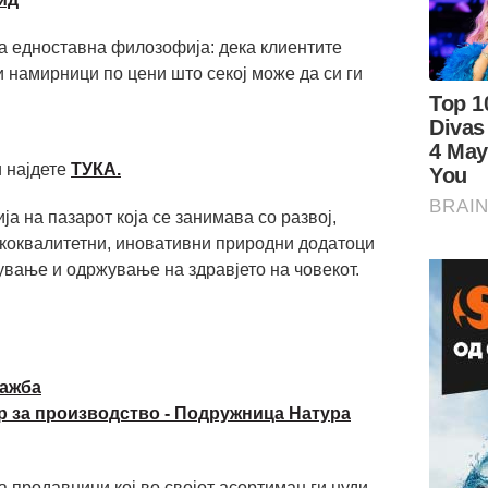
а едноставна филозофија: дека клиентите
и намирници по цени што секој може да си ги
 најдете
ТУКА.
ја на пазарот која се занимава со развој,
коквалитетни, иновативни природни додатоци
ување и одржување на здравјето на човекот.
дажба
р за производство - Подружница Натура
 продавници кој во својот асортиман ги нуди