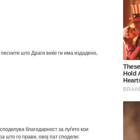
а песните што Драги веќе ги има издадено,
 споделува благодарност за луѓето кои
а што го прави, овој пат сподели: