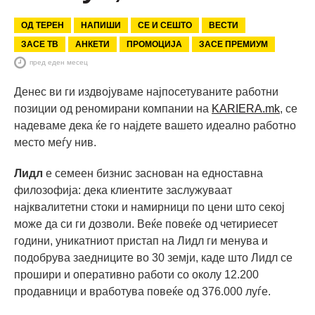
ОД ТЕРЕН
НАПИШИ
СЕ И СЕШТО
ВЕСТИ
ЗАСЕ ТВ
АНКЕТИ
ПРОМОЦИЈА
ЗАСЕ ПРЕМИУМ
пред еден месец
Денес ви ги издвојуваме најпосетуваните работни
позиции од реномирани компании на
KARIERA.mk
, се
надеваме дека ќе го најдете вашето идеално работно
место меѓу нив.
Лидл
е семеен бизнис заснован на едноставна
филозофија: дека клиентите заслужуваат
најквалитетни стоки и намирници по цени што секој
може да си ги дозволи. Веќе повеќе од четириесет
години, уникатниот пристап на Лидл ги менувa и
подобрувa заедниците во 30 земји, каде што Лидл се
прошири и оперативно работи со околу 12.200
продавници и вработува повеќе од 376.000 луѓе.