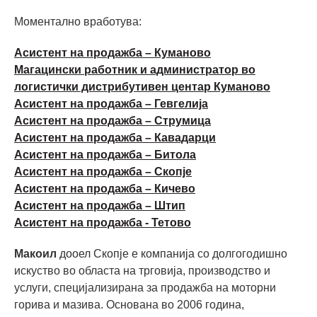
Моментално вработува:
Асистент на продажба – Куманово
Магацински работник и администратор во
логистички дистрибутивен центар Куманово
Асистент на продажба – Гевгелија
Асистент на продажба – Струмица
Асистент на продажба – Кавадарци
Асистент на продажба – Битола
Асистент на продажба – Скопје
Асистент на продажба – Кичево
Асистент на продажба – Штип
Асистент на продажба - Тетово
Макоил
дооел Скопје е компанија со долгогодишно
искуство во областа на трговија, производство и
услуги, специјализирана за продажба на моторни
горива и мазива. Основана во 2006 година,