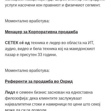
услуги насочени кон правниот и физичкиот сегмент.
Моментално вработува:
Mенаџер за Корпоративна продажба
СЕТЕК сé од
техника е лидер во областа на ИТ,
аудио, видео и бела техника кој на македонскиот
пазар е присутен 33 години
.
Моментално вработува:
Референти за продажба во Охрид
Лидл
е семеен бизнис заснован на едноставна
филозофија: дека клиентите заслужуваат
најквалитетни стоки и намирници по цени што секој
може да си ги дозволи.