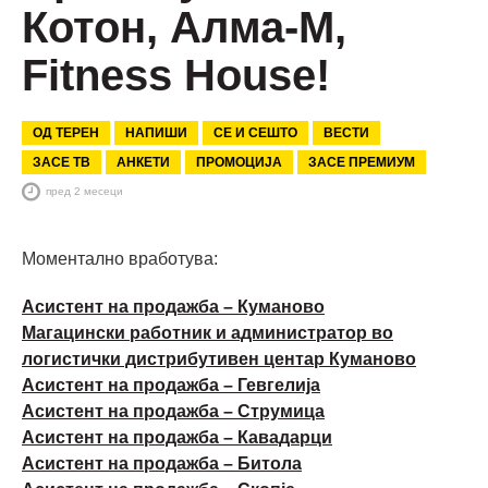
Котон, Алма-М,
Fitness House!
ОД ТЕРЕН
НАПИШИ
СЕ И СЕШТО
ВЕСТИ
ЗАСЕ ТВ
АНКЕТИ
ПРОМОЦИЈА
ЗАСЕ ПРЕМИУМ
пред 2 месеци
Моментално вработува:
Асистент на продажба – Куманово
Магацински работник и администратор во
логистички дистрибутивен центар Куманово
Асистент на продажба – Гевгелија
Асистент на продажба – Струмица
Асистент на продажба – Кавадарци
Асистент на продажба – Битола