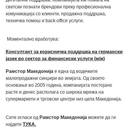
светски познати брендови преку професионална
комуникација со клиенти, продажна поддршка,
техничка помош и back-office услуги.
Моментално вработува:
Консултант за корисничка поддршка на германски
јазик во сектор за финансиски услуги (м/ж)
Рамстор Македонија
е една од водечките
малопродажни синџири во земјата. Од своето
основање во 2005 година, компанијата постојано
расте и денес располага со широка мрежа на
супермаркети и трговски центри низ цела Македонија.
Сите огласи од
Рамстор Македонија
можете да ги
најдете
ТУКА.