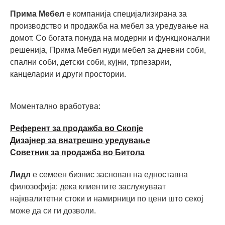
Прима Мебел
е компанија специјализирана за
производство и продажба на мебел за уредување на
домот. Со богата понуда на модерни и функционални
решенија, Прима Мебел нуди мебел за дневни соби,
спални соби, детски соби, кујни, трпезарии,
канцеларии и други простории.
Моментално вработува:
Референт за продажба во Скопје
Дизајнер за внатрешно уредување
Советник за продажба во Битола
Лидл
е семеен бизнис заснован на едноставна
филозофија: дека клиентите заслужуваат
најквалитетни стоки и намирници по цени што секој
може да си ги дозволи.