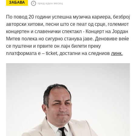
ЗАБАВА
пред еден месец
По повод 20 години успешна музичка кариера, безброј
авторски хитови, песни што се пеат од срце, големиот
концертен и славенички спектакл - Концерт на Јордан
Митев полека но сигурно станува јаве. Деновиве веќе
се пуштени и првите он лајн билети преку
платформата e – ticket, достапни на следниов
линк.