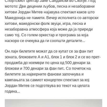
Спортскиот центар Јане Сандански во Скопје. Под
мотото: Две децении љубов, песна и незаборавни
хитови Јордан Митев најавува спектакл каков што
Македонија не памети. Вечер исполнета со авторски
хитови, македонски фолк звуци, игра, песна и
незаборавна атмосфера која може да ја приреди
само тој. Со голем оркестар и програма за која
наскоро се очекува да ги соопшти деталите...
Он лајн билетите можат да се купат се за фан пит
зоната, блоковите А и А1, блок 1 и блок 2 и се во прет-
продажба до ноември по цена од 500 денари за
блокови и 700 денари за фан пит.. Со почеток на
билетите за најверните фанови започнува и
кампањата за самиот концертен спектакл за кој
Јордан Митев се подготвува во текот на целата
година...