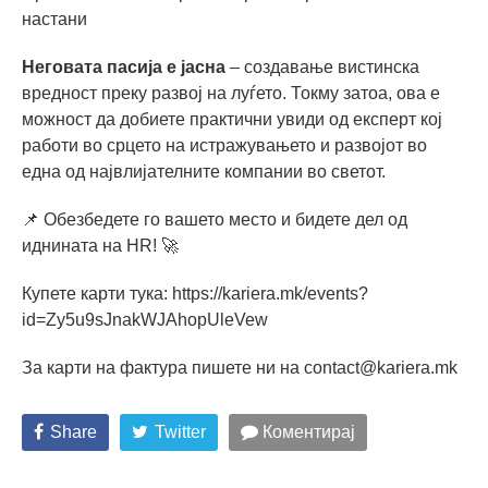
настани
Неговата пасија е јасна
– создавање вистинска
вредност преку развој на луѓето. Токму затоа, ова е
можност да добиете практични увиди од експерт кој
работи во срцето на истражувањето и развојот во
една од највлијателните компании во светот.
📌 Обезбедете го вашето место и бидете дел од
иднината на HR! 🚀
Купете карти тука: https://kariera.mk/events?
id=Zy5u9sJnakWJAhopUleVew
За карти на фактура пишете ни на
contact@kariera.mk
Share
Twitter
Коментирај