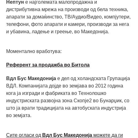
Нептун
е најголемата малопродажна и
дистрибутивна мрежа на производи од бела техника,
апарати за домаќинство, ТВ/Аудио/Видео, компјутери,
телефони, фото апарати и камери, производи за нега
и убавина, ладење и греење, во Македонијa.
Моментално вработува:
Референт за продажба во Битола
Вдл Бус Македонија
е дел од холандската Групација
ВДЛ. Компанијата дојде во земјава во 2012 година
кога ја изгради и фабриката во Технолошко
индустриската развојна зона Скопје2 во Бунарџик, со
што ја врати традицијата на автобуската индустрија
во земјата.
Сите огласи од
Вдл Бус Македонија
можете да ги