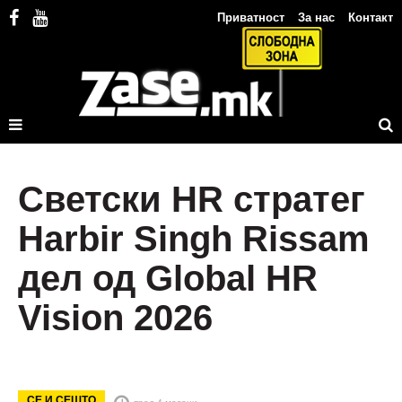
Приватност
За нас
Контакт
Светски HR стратег
Harbir Singh Rissam
дел од Global HR
Vision 2026
СЕ И СЕШТО
пред 4 месеци