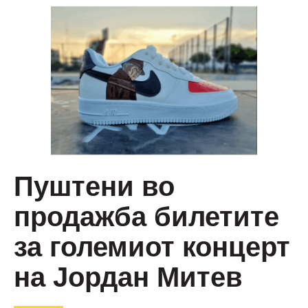
Пуштени во
продажба билетите
за големиот концерт
на Јордан Митев