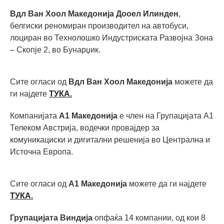
Вдл Ван Хоол Македонија Дооел Илинден
,
белгиски реномиран производител на автобуси,
лоциран во Технолошко Индустриската Развојна Зона
– Скопје 2, во Бунарџик.
Сите огласи од
Вдл Ван Хоол Македонија
можете да
ги најдете
ТУКА.
Компанијата
А1 Македонија
е член на Групацијата А1
Телеком Австрија, водечки провајдер за
комуникациски и дигитални решенија во Централна и
Источна Европа.
Сите огласи од
А1 Македонија
можете да ги најдете
ТУКА.
Групацијата Виндија
опфаќа 14 компании, од кои 8