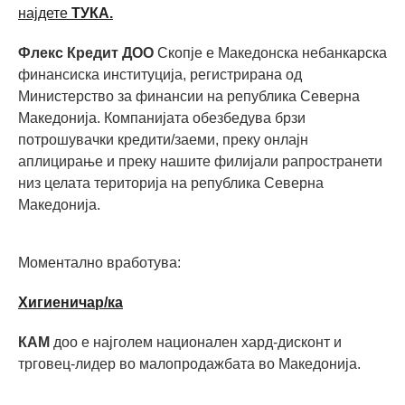
најдете
ТУКА.
Флекс Кредит ДОО
Скопје е Македонска небанкарска
финансиска институција, регистрирана од
Министерство за финансии на република Северна
Македонија. Компанијата обезбедува брзи
потрошувачки кредити/заеми, преку онлајн
аплицирање и преку нашите филијали рапространети
низ целата територија на република Северна
Македонија.
Моментално вработува:
Хигиеничар/ка
КАМ
доо е најголем национален хард-дисконт и
трговец-лидер во малопродажбата во Македонија.