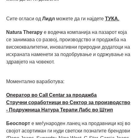
Сите огласи од
Лидл
можете да ги најдете
ТУКА.
Natura Therapy
е водечка компанија на пазарот која
се занимава со развој, производство и продажба на
висококвалитетни, иновативни природни додатоци на
исхраната наменети за подобрување и одржување на
здравјето на човекот.
Моментално ваработува:
Оператор во Call Centar за продажба
Стручни соработници во Сектор за производство
- Подружница Натура Терапи Лабс во Штип
Беоспорт
е меѓународен ланец на продавници кој во
својот асортиман ги нуди светски познатите брендови