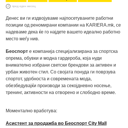
пред еден месец
Денес ви ги издвојуваме најпосетуваните работни
позиции од реномирани компании на KARIERA.mk, се
надеваме дека ќе го најдете вашето идеално работно
место меѓу нив.
Беоспорт
е компанија специјализирана за спортска
опрема, обувки и модна гардероба, која нуди
внимателно избрани светски брендови за активен и
урбан животен стил. Со својата понуда ги поврзува
спортот, удобноста и современата мода,
обезбедувајќи производи за секојдневно носење,
тренинг, активности на отворено и слободно време.
Моментално вработува:
Асистент за продажба во Беоспорт City Mall