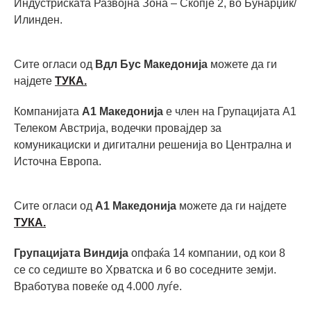
Индустриската Развојна Зона – Скопје 2, во Бунарџик/
Илинден.
Сите огласи од
Вдл Бус Македонија
можете да ги
најдете
ТУКА.
Компанијата
А1 Македонија
е член на Групацијата А1
Телеком Австрија, водечки провајдер за
комуникациски и дигитални решенија во Централна и
Источна Европа.
Сите огласи од
А1 Македонија
можете да ги најдете
ТУКА.
Групацијата Виндија
опфаќа 14 компании, од кои 8
се со седиште во Хрватска и 6 во соседните земји.
Вработува повеќе од 4.000 луѓе.