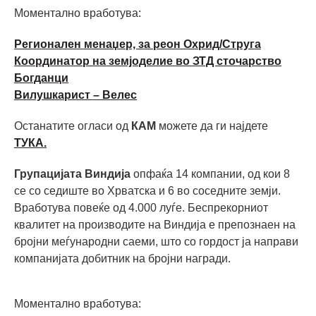
Моментално вработува:
Регионален менаџер, за реон Охрид/Струга
Координатор на земјоделие во ЗТД сточарство
Богданци
Вилушкарист – Велес
Останатите огласи од
КАМ
можете да ги најдете
ТУКА.
Групацијата Виндија
опфаќа 14 компании, од кои 8
се со седиште во Хрватска и 6 во соседните земји.
Вработува повеќе од 4.000 луѓе. Беспрекорниот
квалитет на производите на Виндија е препознаен на
бројни меѓународни саеми, што со гордост ја направи
компанијата добитник на бројни награди.
Моментално вработува: