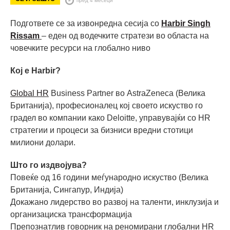
Подгответе се за извонредна сесија со
Harbir Singh
Rissam
– еден од водечките стратези во областа на
човечките ресурси на глобално ниво
Кој е Harbir?
Global HR
Business Partner во AstraZeneca (Велика
Британија), професионалец кој своето искуство го
градел во компании како Deloitte, управувајќи со HR
стратегии и процеси за бизниси вредни стотици
милиони долари.
Што го издвојува?
Повеќе од 16 години меѓународно искуство (Велика
Британија, Сингапур, Индија)
Докажано лидерство во развој на таленти, инклузија и
организациска трансформација
Препознатлив говорник на реномирани глобални HR