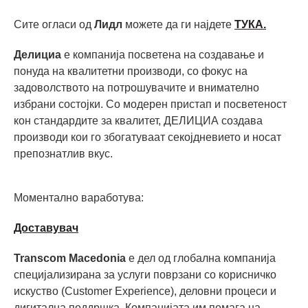
Сите огласи од
Лидл
можете да ги најдете
ТУКА.
Делициа
е компанија посветена на создавање и
понуда на квалитетни производи, со фокус на
задоволството на потрошувачите и внимателно
избрани состојки. Со модерен пристап и посветеност
кон стандардите за квалитет, ДЕЛИЦИА создава
производи кои го збогатуваат секојдневието и носат
препознатлив вкус.
Моментално ваработува:
Доставувач
Transcom Macedonia
е дел од глобална компанија
специјализирана за услуги поврзани со корисничко
искуство (Customer Experience), деловни процеси и
дигитална поддршка. Компанијата им помага на