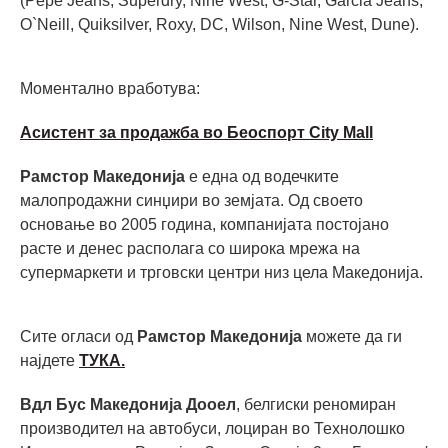
(Pepe Jeans, Superdry, Nine West, G-Star, Garcia Jeans,
O`Neill, Quiksilver, Roxy, DC, Wilson, Nine West, Dune).
Моментално вработува:
Асистент за продажба во Беоспорт City Mall
Рамстор Македонија
е една од водечките
малопродажни синџири во земјата. Од своето
основање во 2005 година, компанијата постојано
расте и денес располага со широка мрежа на
супермаркети и трговски центри низ цела Македонија.
Сите огласи од
Рамстор Македонија
можете да ги
најдете
ТУКА.
Вдл Бус Македонија Дооел
, белгиски реномиран
производител на автобуси, лоциран во Технолошко