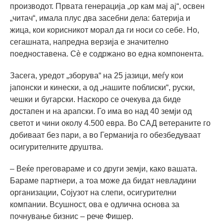
производот. Првата генерација „ор кам мај ај“, освен
„читач“, имала плус два засебни дела: батерија и
жица, кои корисникот морал да ги носи со себе. Но,
сегашната, напредна верзија е значително
поедноставена. Сè е содржано во една компонента.
Засега, уредот „зборува“ на 25 јазици, меѓу кои
јапонски и кинески, а од „нашите поблиски“, руски,
чешки и бугарски. Наскоро се очекува да биде
достапен и на арапски. Го има во над 40 земји од
светот и чини околу 4.500 евра. Во САД ветераните го
добиваат без пари, а во Германија го обезбедуваат
осигурителните друштва.
– Веќе преговараме и со други земји, како вашата.
Бараме партнери, а тоа може да бидат невладини
организации, Сојузот на слепи, осигурителни
компании. Всушност, ова е одлична основа за
почнување бизнис – рече Фишер.