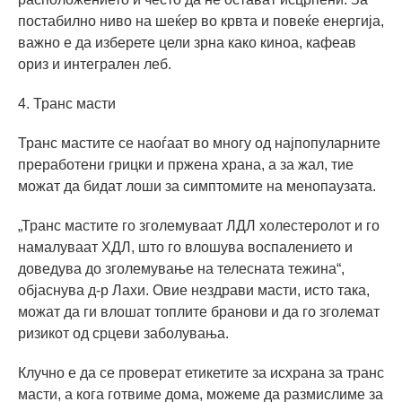
постабилно ниво на шеќер во крвта и повеќе енергија,
важно е да изберете цели зрна како киноа, кафеав
ориз и интегрален леб.
4. Транс масти
Транс мастите се наоѓаат во многу од најпопуларните
преработени грицки и пржена храна, а за жал, тие
можат да бидат лоши за симптомите на менопаузата.
„Транс мастите го зголемуваат ЛДЛ холестеролот и го
намалуваат ХДЛ, што го влошува воспалението и
доведува до зголемување на телесната тежина“,
објаснува д-р Лахи. Овие нездрави масти, исто така,
можат да ги влошат топлите бранови и да го зголемат
ризикот од срцеви заболувања.
Клучно е да се проверат етикетите за исхрана за транс
масти, а кога готвиме дома, можеме да размислиме за