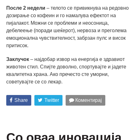
После 2 недели
– телото се привикнува на редовно
дозирање со кофеин и го намалува ефектот на
пијалакот. Можни се проблеми и неосоница,
дебелеење (поради шеќерот), нервоза и преголема
емоционална чувствителност, забрзан пулс и висок
притисок.
Заклучок
– најдобар извор на енергија е здравиот
животен стил. Спијте доволно, спортувајте и јадете
квалитетна храна. Ако пречесто сте уморни,
советувајте се со лекар.
Share
Twitter
Коментирај
Со оваа иновација