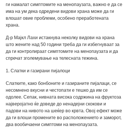
ги намалат симптомите на менопаузата, важно е да се
има на ум дека одредени видови храна може да ги
влошат овие проблеми, особено преработената
храна.
Д-р Мајкл Лахи истакнува неколку видови на храна
што жените над 50 години треба да ги избегнуваат за
да ги контролираат симптомите на менопаузата и да
спречат зголемување на телесната тежина.
1. Слатки и газирани пијалоци
Слатките, како бонбоните и газираните пијалаци, се
несомнено вкусни и честопати е тешко да им се
одолее. Сепак, нивната висока содржина на фруктоза
најверојатно ќе доведе до ненадејни скокови и
падови на нивото на шеќер во крвта. Овој ефект може
да ги влоши промените во расположението и заморот,
два вообичаени симптоми на менопаузата.