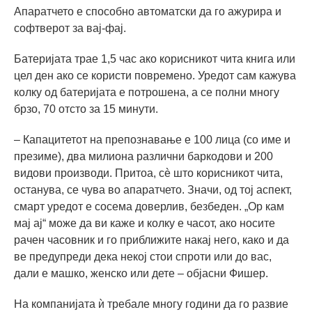
Апаратчето е способно автоматски да го ажурира и
софтверот за вај-фај.
Батеријата трае 1,5 час ако корисникот чита книга или
цел ден ако се користи повремено. Уредот сам кажува
колку од батеријата е потрошена, а се полни многу
брзо, 70 отсто за 15 минути.
– Капацитетот на препознавање е 100 лица (со име и
презиме), два милиона различни баркодови и 200
видови производи. Притоа, сè што корисникот чита,
останува, се чува во апаратчето. Значи, од тој аспект,
смарт уредот е сосема доверлив, безбеден. „Ор кам
мај ај“ може да ви каже и колку е часот, ако носите
рачен часовник и го приближите накај него, како и да
ве предупреди дека некој стои спроти или до вас,
дали е машко, женско или дете – објасни Фишер.
На компанијата ѝ требале многу години да го развие