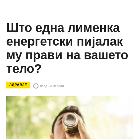
Што една лименка
енергетски пијалак
му прави на вашето
тело?
ЗДРАВЈЕ
пред 10 месеци