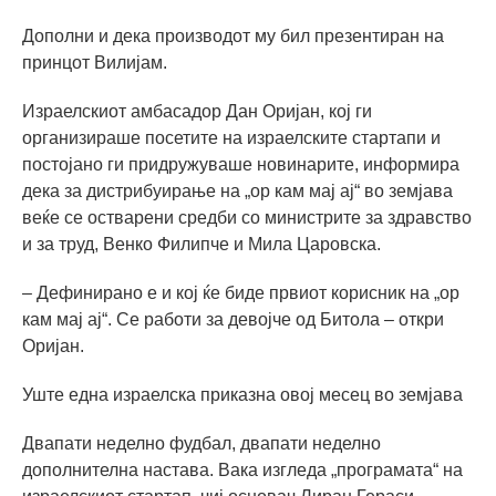
Дополни и дека производот му бил презентиран на
принцот Вилијам.
Израелскиот амбасадор Дан Оријан, кој ги
организираше посетите на израелските стартапи и
постојано ги придружуваше новинарите, информира
дека за дистрибуирање на „ор кам мај ај“ во земјава
веќе се остварени средби со министрите за здравство
и за труд, Венко Филипче и Мила Царовска.
– Дефинирано е и кој ќе биде првиот корисник на „ор
кам мај ај“. Се работи за девојче од Битола – откри
Оријан.
Уште една израелска приказна овој месец во земјава
Двапати неделно фудбал, двапати неделно
дополнителна настава. Вака изгледа „програмата“ на