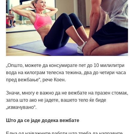
„Општо, можете да консумирате пет до 10 милилитри
вода на килограм телесна тежина, два до четири часа
пред вежбање“, рече Коен.
Значи, многу е важно да не вежбате на празен стомак,
затоа што ако не јадете, вашето тело ќе биде
„измачувано“.
Што да се јаде додека вежбате
Една од најважните работи што треба да направите