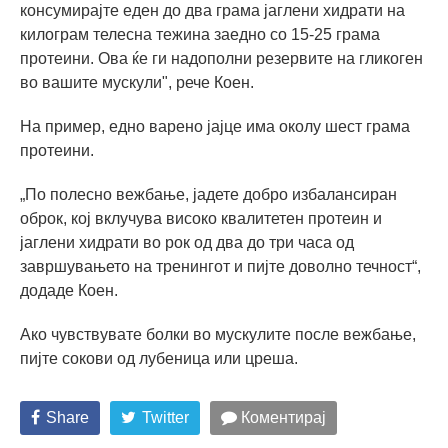
консумирајте еден до два грама јаглени хидрати на
килограм телесна тежина заедно со 15-25 грама
протеини. Ова ќе ги надополни резервите на гликоген
во вашите мускули", рече Коен.
На пример, едно варено јајце има околу шест грама
протеини.
„По полесно вежбање, јадете добро избалансиран
оброк, кој вклучува високо квалитетен протеин и
јаглени хидрати во рок од два до три часа од
завршувањето на тренингот и пијте доволно течност“,
додаде Коен.
Ако чувствувате болки во мускулите после вежбање,
пијте сокови од лубеница или цреша.
Share
Twitter
Коментирај