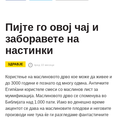
Пијте го овој чај и
заборавете на
настинки
ЗДРАВЈЕ
пред 10 месеци
Користење на маслиновото дрво кое може да живее и
до 3000 години е познато од многу одмна. Античките
Египќани користеле смеси со маслинов лист за
мумификација. Маслиновото дрво се споменува во
Библијата над 1.000 пати. Иако во денешно време
акцентот се дава на маслиновите плодови и неговите
производи ние тука ќе ги разгледаме фантастичните