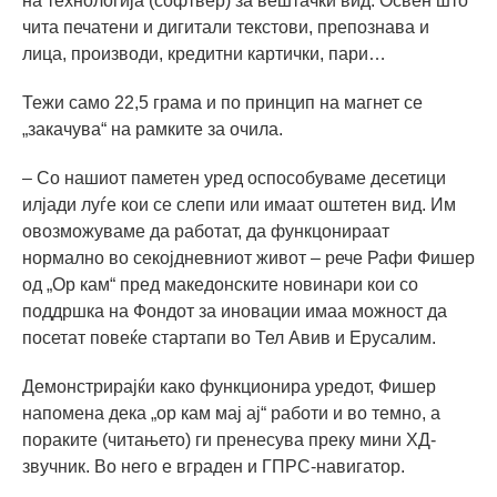
на технологија (софтвер) за вештачки вид. Освен што
чита печатени и дигитали текстови, препознава и
лица, производи, кредитни картички, пари…
Тежи само 22,5 грама и по принцип на магнет се
„закачува“ на рамките за очила.
– Со нашиот паметен уред оспособуваме десетици
илјади луѓе кои се слепи или имаат оштетен вид. Им
овозможуваме да работат, да функцонираат
нормално во секојдневниот живот – рече Рафи Фишер
од „Ор кам“ пред македонските новинари кои со
поддршка на Фондот за иновации имаа можност да
посетат повеќе стартапи во Тел Авив и Ерусалим.
Демонстрирајќи како функционира уредот, Фишер
напомена дека „ор кам мај ај“ работи и во темно, а
пораките (читањето) ги пренесува преку мини ХД-
звучник. Во него е вграден и ГПРС-навигатор.