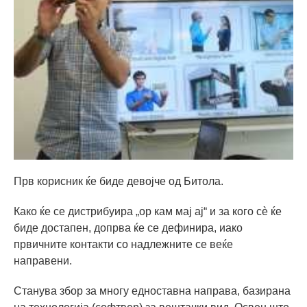
Прв корисник ќе биде девојче од Битола.
Како ќе се дистрибуира „ор кам мај ај“ и за кого сè ќе
биде достапен, допрва ќе се дефинира, иако
првичните контакти со надлежните се веќе
направени.
Станува збор за многу едноставна направа, базирана