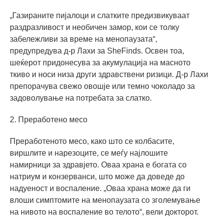
„Газираните пијалоци и слатките предизвикуваат
раздразливост и необичен замор, кои се толку
забележливи за време на менопаузата“,
предупредува д-р Лахи за SheFinds. Освен тоа,
шеќерот придонесува за акумулација на масното
ткиво и носи низа други здравствени ризици. Д-р Лахи
препорачува свежо овошје или темно чоколадо за
задоволување на потребата за слатко.
2. Преработено месо
Преработеното месо, како што се колбасите,
виршлите и нарезоците, се меѓу најлошите
намирници за здравјето. Оваа храна е богата со
натриум и конзерванси, што може да доведе до
надуеност и воспаление. „Оваа храна може да ги
влоши симптомите на менопаузата со зголемување
на нивото на воспаление во телото“, вели докторот.