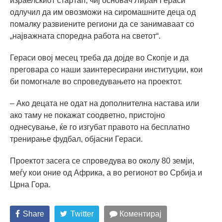
израелскиот стартап, чиј основач Лиран Гераси
одлучил да им овозможи на сиромашните деца од
помалку развиените региони да се занимаваат со
„најважната споредна работа на светот“.
Гераси овој месец треба да дојде во Скопје и да
преговара со наши заинтересирани институции, кои
би помогнале во спроведувањето на проектот.
– Ако децата не одат на дополнителна настава или
ако таму не покажат соодветно, пристојно
однесување, ќе го изгубат правото на бесплатно
тренирање фудбал, објасни Гераси.
Проектот засега се спроведува во околу 80 земји,
меѓу кои оние од Африка, а во регионот во Србија и
Црна Гора.
Share
Twitter
Коментирај