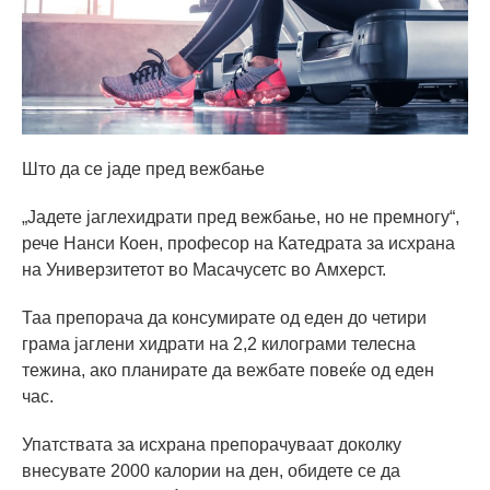
Што да се јаде пред вежбање
„Јадете јаглехидрати пред вежбање, но не премногу“,
рече Нанси Коен, професор на Катедрата за исхрана
на Универзитетот во Масачусетс во Амхерст.
Таа препорача да консумирате од еден до четири
грама јаглени хидрати на 2,2 килограми телесна
тежина, ако планирате да вежбате повеќе од еден
час.
Упатствата за исхрана препорачуваат доколку
внесувате 2000 калории на ден, обидете се да