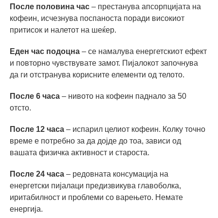
После половина час
– престанува апсорпцијата на
кофеин, исчезнува поспаноста поради високиот
притисок и налетот на шеќер.
Еден час подоцна
– се намалува енергетскиот ефект
и повторно чувствувате замот. Пијалокот започнува
да ги отстранува корисните елементи од телото.
После 6 часа
– нивото на кофеин паднало за 50
отсто.
После 12 часа
– испарил целиот кофеин. Колку точно
време е потребно за да дојде до тоа, зависи од
вашата физичка активност и староста.
После 24 часа
– редовната консумација на
енергетски пијалаци предизвикува главоболка,
иритабилност и проблеми со варењето. Немате
енергија.