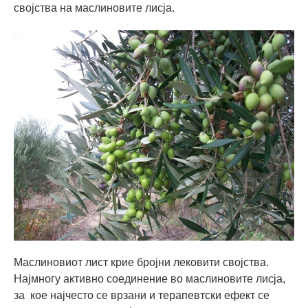
својства на маслиновите лисја.
Маслиновиот лист крие бројни лековити својства.
Најмногу активно соединение во маслиновите лисја,
за кое најчесто се врзани и терапевтски ефект се