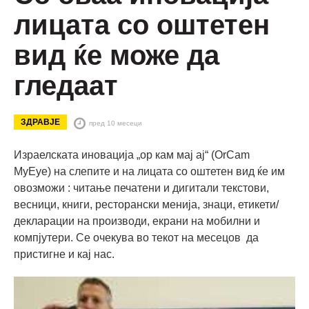
лицата со оштетен
вид ќе може да
гледаат
ЗДРАВЈЕ
пред 10 месеци
Израелската иновација „ор кам мај ај“ (OrCam
MyEye) на слепите и на лицата со оштетен вид ќе им
овозможи : читање печатени и дигитали текстови,
весници, книги, ресторански менија, знаци, етикети/
декларации на производи, екрани на мобилни и
компјутери. Се очекува во текот на месецов да
пристигне и кај нас.