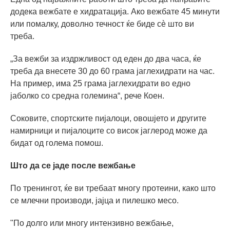
додека вежбате е хидратација. Ако вежбате 45 минути
или помалку, доволно течност ќе биде сè што ви
треба.
„За вежби за издржливост од еден до два часа, ќе
треба да внесете 30 до 60 грама јаглехидрати на час.
На пример, има 25 грама јаглехидрати во едно
јаболко со средна големина“, рече Коен.
Соковите, спортските пијалоци, овошјето и другите
намирници и пијалоците со висок јаглерод може да
бидат од голема помош.
Што да се јаде после вежбање
По тренингот, ќе ви требаат многу протеини, како што
се млечни производи, јајца и пилешко месо.
"По долго или многу интензивно вежбање,