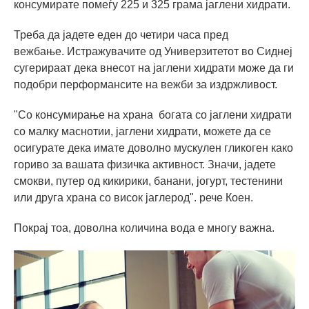
консумирате помеѓу 225 и 325 грама јаглени хидрати.
Треба да јадете еден до четири часа пред
вежбање. Истражувачите од Универзитетот во Сиднеј
сугерираат дека внесот на јаглени хидрати може да ги
подобри перформансите на вежби за издржливост.
"Со консумирање на храна богата со јаглени хидрати
со малку маснотии, јаглени хидрати, можете да се
осигурате дека имате доволно мускулен гликоген како
гориво за вашата физичка активност. Значи, јадете
смокви, путер од кикирики, банани, јогурт, тестенини
или друга храна со висок јаглерод". рече Коен.
Покрај тоа, доволна количина вода е многу важна.