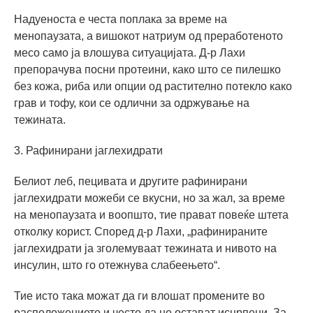
Надуеноста е честа поплака за време на
менопаузата, а вишокот натриум од преработеното
месо само ја влошува ситуацијата. Д-р Лахи
препорачува посни протеини, како што се пилешко
без кожа, риба или опции од растително потекло како
грав и тофу, кои се одлични за одржување на
тежината.
3. Рафинирани јаглехидрати
Белиот леб, пецивата и другите рафинирани
јаглехидрати можеби се вкусни, но за жал, за време
на менопаузата и воопшто, тие прават повеќе штета
отколку корист. Според д-р Лахи, „рафинираните
јаглехидрати ја зголемуваат тежината и нивото на
инсулин, што го отежнува слабеењето“.
Тие исто така можат да ги влошат промените во
расположението и често да не остават исцрпени. За