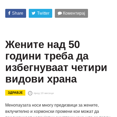
Share
Twitter
Коментирај
Жените над 50
години треба да
избегнуваат четири
видови храна
ЗДРАВЈЕ
пред 10 месеци
Менопаузата носи многу предизвици за жените,
вклучително и хормонски промени кои можат да