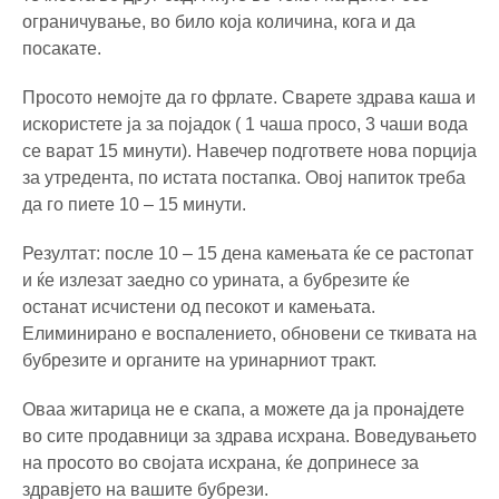
ограничување, во било која количина, кога и да
посакате.
Просото немојте да го фрлате. Сварете здрава каша и
искористете ја за појадок ( 1 чаша просо, 3 чаши вода
се варат 15 минути). Навечер подгответе нова порција
за утредента, по истата постапка. Овој напиток треба
да го пиете 10 – 15 минути.
Резултат: после 10 – 15 дена камењата ќе се растопат
и ќе излезат заедно со урината, а бубрезите ќе
останат исчистени од песокот и камењата.
Елиминирано е воспалението, обновени се ткивата на
бубрезите и органите на уринарниот тракт.
Оваа житарица не е скапа, а можете да ја пронајдете
во сите продавници за здрава исхрана. Воведувањето
на просото во својата исхрана, ќе допринесе за
здравјето на вашите бубрези.