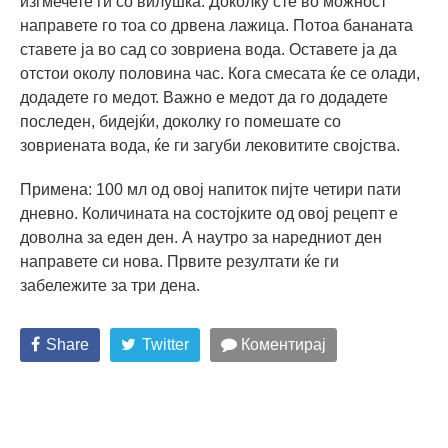
изгмечете ги со вилушка. Доколку сте во можност
направете го тоа со дрвена лажица. Потоа бананата
ставете ја во сад со зовриена вода. Оставете ја да
отстои околу половина час. Кога смесата ќе се олади,
додадете го медот. Важно е медот да го додадете
последен, бидејќи, доколку го помешате со
зовриената вода, ќе ги загуби лековитите својства.
Примена: 100 мл од овој напиток пијте четири пати
дневно. Количината на состојките од овој рецепт е
доволна за еден ден. А наутро за наредниот ден
направете си нова. Првите резултати ќе ги
забележите за три дена.
Share
Twitter
Коментирај