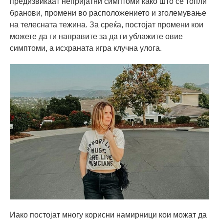
предизвикаат непријатни симптоми како што се топли
бранови, промени во расположението и зголемување
на телесната тежина. За среќа, постојат промени кои
можете да ги направите за да ги ублажите овие
симптоми, а исхраната игра клучна улога.
Иако постојат многу корисни намирници кои можат да