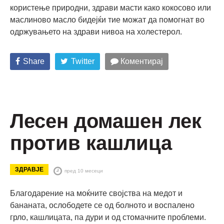
користење природни, здрави масти како кокосово или
маслиново масло бидејќи тие можат да помогнат во
одржувањето на здрави нивоа на холестерол.
Share
Twitter
Коментирај
Лесен домашен лек
против кашлица
ЗДРАВЈЕ
пред 10 месеци
Благодарение на моќните својства на медот и
бананата, ослободете се од болното и воспалено
грло, кашлицата, па дури и од стомачните проблеми.