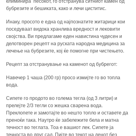
елиминира песокот, го отстранува ситниот камен од
бубрезите и бешиката, како и лечи циститис.
Инаку, просото е една од најпознатите житарици кои
поседуваат видока хранлива вредност и лековити
својства. Ви предлагаме еден навистина чудесен и
делотворен рецепт на руската народна медицина за
лечење на бубрезите, кој ќе помогне при чистењето.
Рецепт за отстранување на каменот од бубрегот:
Навечер 1 чаша (200 гр) просо измијте го во топла
вода.
Сипете го продото во голема тегла (од 3 литри) и
прелејте 2/3 тегли со жешка сварена вода.
Преклопете и замотајте во нешто топло и оставете да
преноќи така. Наутро ќе забележите бела и матна
течност во теглата. Тоа е вашиот лек. Сипете ја
течноста во друг сад. Пијте во текот на денот без