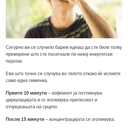
Сигурно ви се случило барем еднаш да сте биле толку
преморени што сте посегнале по некој енергетски
пијалак.
Еве што точно се случува во телото откако ќе испиете
само една лименка.
Првите 10 минути
– кофеинот ја поттикнува
циркулацијата и го зголемува притисокот и
отчукувањата на срцето.
После 15 минути
– концентрацијата се зголемува.