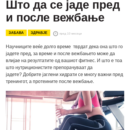
Што да се јаде пред
и после вежбање
ЗАБАВА
ЗДРАВЈЕ
пред 10 месеци
Научниците веќе долго време тврдат дека она што го
јадете пред, за време и после вежбањето може да
влијае на резултатите од вашиот фитнес. И што е тоа
што нутриционистите препорачуваат да
јадете? Добрите јаглени хидрати се многу важни пред
тренингот, а протеините после вежбање.