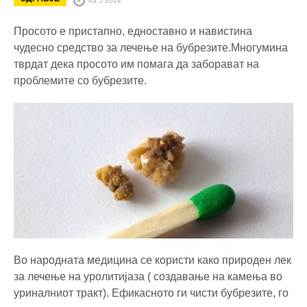
Просото е пристапно, едноставно и навистина
чудесно средство за лечење на бубрезите.
Многумина
тврдат дека просото им помага да заборават на
проблемите со бубрезите.
Во народната медицина се користи како природен лек
за лечење на уролитијаза ( создавање на камења во
уриналниот тракт). Ефикасното ги чисти бубрезите, го